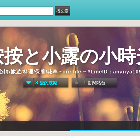
按按と小露の小時
/料理/保養/花草 ~our life ~ #LineID：ananya109 
8
1
愛的鼓勵
訂閱站台