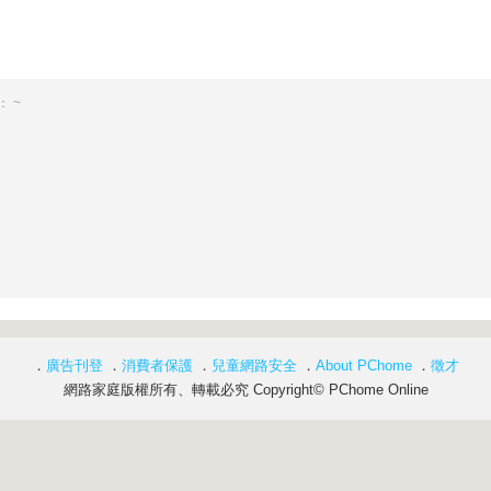
 ~
．
廣告刊登
．
消費者保護
．
兒童網路安全
．
About PChome
．
徵才
網路家庭版權所有、轉載必究 Copyright© PChome Online