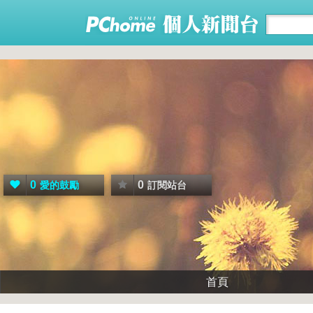
0
0
愛的鼓勵
訂閱站台
首頁