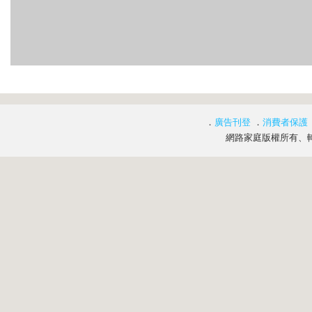
．
廣告刊登
．
消費者保護
網路家庭版權所有、轉載必究 