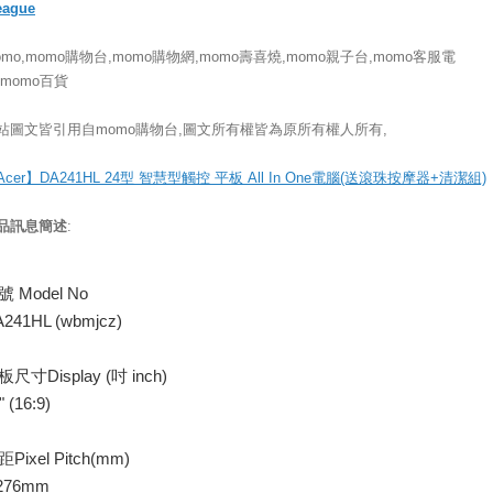
eague
omo,momo購物台,momo購物網,momo壽喜燒,momo親子台,momo客服電
,momo百貨
站圖文皆引用自momo購物台,圖文所有權皆為原所有權人所有,
Acer】DA241HL 24型 智慧型觸控 平板 All In One電腦(送滾珠按摩器+清潔組)
品訊息簡述
:
號 Model No
241HL (wbmjcz)
尺寸Display (吋 inch)
" (16:9)
Pixel Pitch(mm)
.276mm