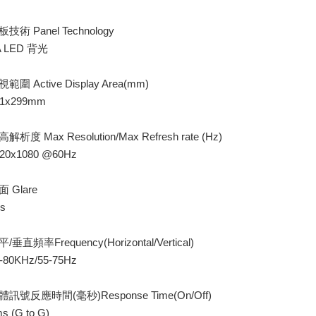
板技術 Panel Technology
A LED 背光
範圍 Active Display Area(mm)
31x299mm
解析度 Max Resolution/Max Refresh rate (Hz)
20x1080 @60Hz
面 Glare
s
/垂直頻率Frequency(Horizontal/Vertical)
-80KHz/55-75Hz
體訊號反應時間(毫秒)Response Time(On/Off)
s (G to G)