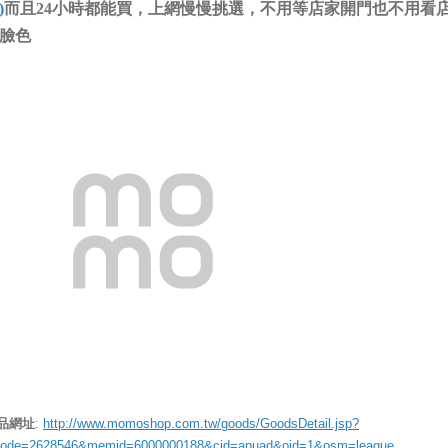
)
而且24小時都能買，上網慢慢挑選，不用等店家開門也不用看
臉色
品網址
:
http://www.momoshop.com.tw/goods/GoodsDetail.jsp?
code=2628546&memid=6000000188&cid=apuad&oid=1&osm=league