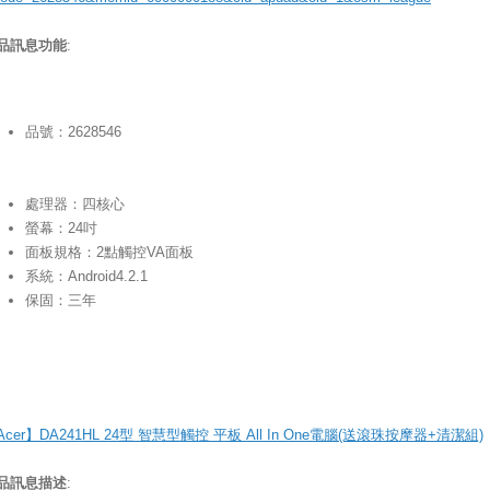
品訊息功能
:
品號：2628546
處理器：四核心
螢幕：24吋
面板規格：2點觸控VA面板
系統：Android4.2.1
保固：三年
Acer】DA241HL 24型 智慧型觸控 平板 All In One電腦(送滾珠按摩器+清潔組)
品訊息描述
: