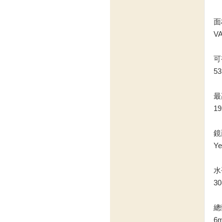
面
V
可視
5
最高
19
鏡
Ye
水平
30
總
6m