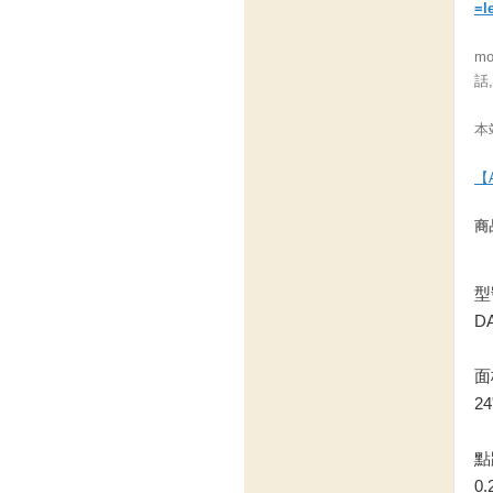
=l
m
話
本
【
商
型
DA
面板
24
點距
0