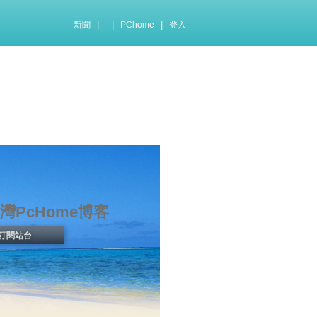
|
|
|
新聞
PChome
登入
灣PcHome博客
訂閱站台