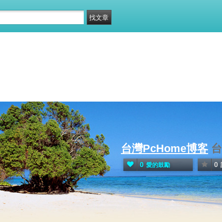
台灣PcHome博客
台
0
0
愛的鼓勵