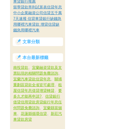
車貸銀行推薦
留學貸款率利試算表信貸年息
中小企業融資公司信貸五千萬
7天速撥 信貸車貸銀行缺錢急
用哪裡汽車貸款 增貸信貸缺
錢急用哪裡汽車
文章分類
本台最新標籤
南投貸款
、
宜蘭融資貸款及支
票貼現的相關問題免費諮詢
、
宜蘭汽車貸款信貸年息
、
關埔
重劃區貸款全省皆可處理
、
租
屋信貸年息借貸增貸轉貸
、
要
多久才能再申請?
、
信貸銀行
借貸信用貸款房貸銀行年息任
何問題免費諮詢
、
宜蘭縣當舖
車
、
花蓮縣循環信貸
、
新莊汽
車貸款房貸