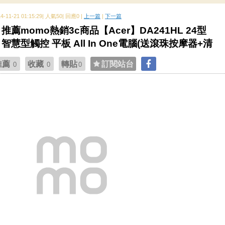
14-11-21 01:15:29| 人氣50| 回應0 |
上一篇
|
下一篇
推薦momo熱銷3c商品【Acer】DA241HL 24型
智慧型觸控 平板 All In One電腦(送滾珠按摩器+清
推薦
收藏
轉貼
訂閱站台
0
0
0