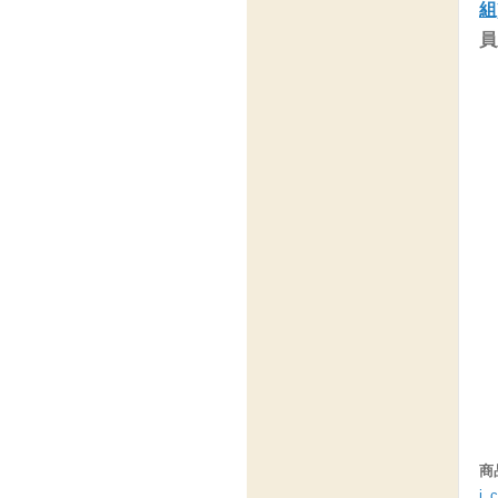
組
員
商
i_