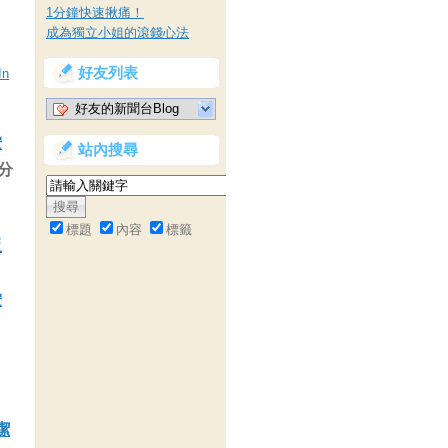
1分鐘快速揪痛！
成為獨立小姐的滾錢心法
好友列表
In
好友的新聞台Blog
按
站內搜尋
分
標題
內容
標籤
板
按
潔