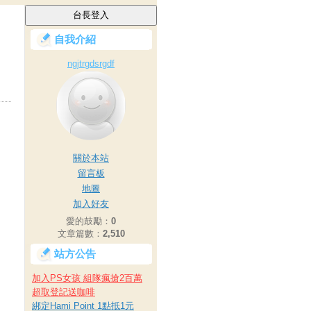
自我介紹
ngjtrgdsrgdf
關於本站
留言板
地圖
加入好友
愛的鼓勵：
0
文章篇數：
2,510
站方公告
加入PS女孩 組隊瘋搶2百萬
超取登記送咖啡
綁定Hami Point 1點抵1元