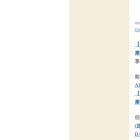
m
O
【
摩
享
前
A
【
摩
但
(
D