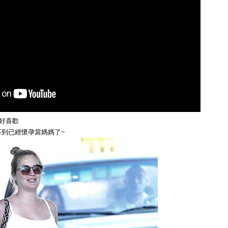
~好喜歡
不到已經懷孕當媽媽了~