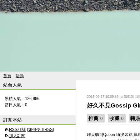
首頁
活動
站台人氣
2015-09-17 10:09:59| 人氣913| 回
累積人氣：
126,886
好久不見Gossip Gir
當日人氣：
0
推薦
收藏
轉
0
0
訂閱本站
RSS訂閱
(
如何使用RSS
)
昨天聽到Queen B(沒裝熟,單純懶
加入訂閱