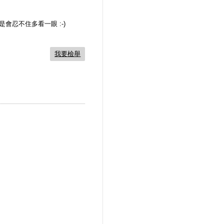
就是會忍不住多看一眼 :-)
我要檢舉