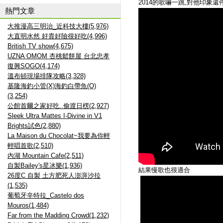
2014的歌嚇一跳,對他印象還停留在這首
熱門文章
大推漫高三明治_近科技大樓(5,976)
大直明水然 好貴好險很好吃(4,996)
British TV show(4,675)
UZNA OMOM 杏桃鬆餅屋 台北忠孝
復興SOGO(4,174)
溫布頓現場排隊攻略(3,328)
基隆海釣小管(X)海釣白帶魚(O)
(3,254)
公館首爾之家好吃..偷渡日楞(2,927)
Sleek Ultra Mattes I-Divine in V1
Brights試色(2,880)
La Maison du Chocolat~我要為你輕
輕唱首歌(2,510)
內湖 Mountain Cafe(2,511)
自製Bailey's星冰樂(1,936)
結果慢歌也很適合
26度C 自製 土方肥死人澎湃沙拉
(1,535)
葡萄牙辛特拉_Castelo dos
Mouros(1,484)
Far from the Madding Crowd(1,232)