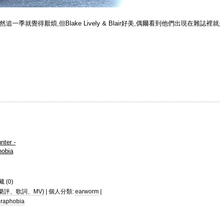
,雖然追一季就覺得厭煩,但Blake Lively & Blair好美,偶爾看到他們出現在雜誌裡
nter -
hobia
藏 (
0
)
樂評、歌詞、MV)
| 個人分類:
earworm
|
oraphobia