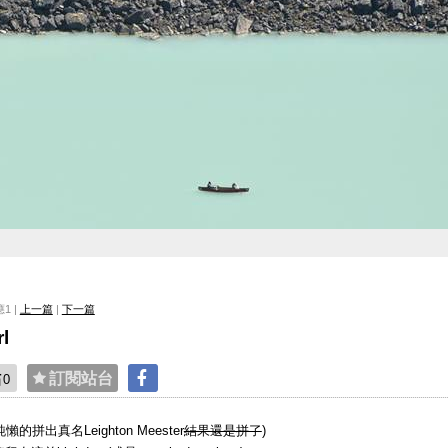
應1 |
上一篇
|
下一篇
l
貼
訂閱站台
0
的拼出真名Leighton Meester
結果還是拼了
)