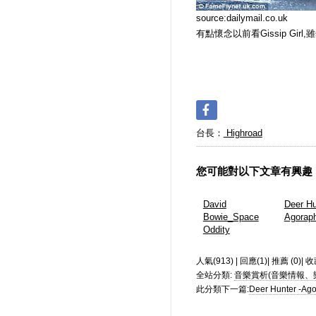
source:dailymail.co.uk
有點懷念以前看Gissip Girl
台長：
Highroad
您可能對以下文章有興趣
David
Deer Hu
Bowie_Space
Agorap
Oddity
人氣(913) | 回應(1)| 推薦 (
0
)| 收
全站分類:
音樂賞析(音樂情報、
此分類下一篇:
Deer Hunter -Ag