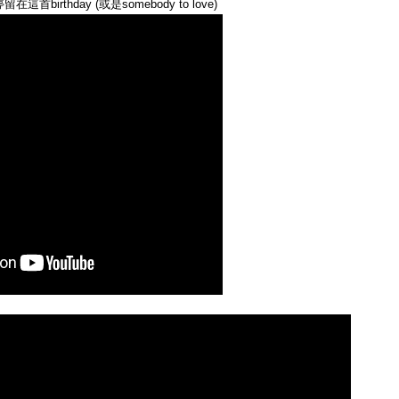
birthday (或是somebody to love)