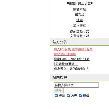
#腰酸背痛上班族#
關於本站
留言板
地圖
加入好友
愛的鼓勵：
70
文章篇數：
23
站方公告
加入PS女孩 組隊瘋搶2百萬
超取登記送咖啡
綁定Hami Point 1點抵1元
1分鐘快速揪痛！
成為獨立小姐的滾錢心法
站內搜尋
標題
內容
標籤