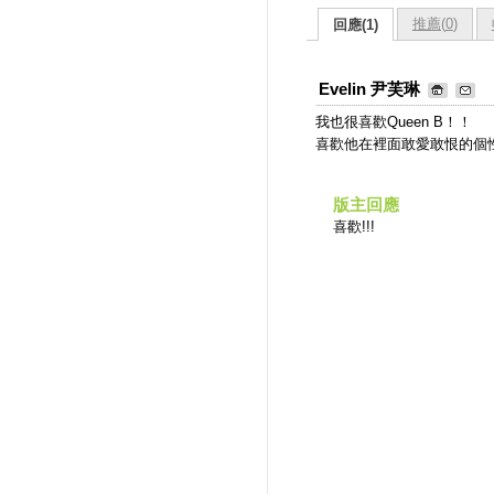
推薦(
0
)
回應(1)
Evelin 尹芙琳
我也很喜歡Queen B！！
喜歡他在裡面敢愛敢恨的個
版主回應
喜歡!!!