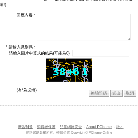
唷!)
回應內容：
* 請輸入識別碼：
請輸入圖片中算式的結果(可能為0)
(有*為必填)
廣告刊登
消費者保護
兒童網路安全
About PChome
徵才
．
．
．
．
．
網路家庭版權所有、轉載必究 Copyright© PChome Online