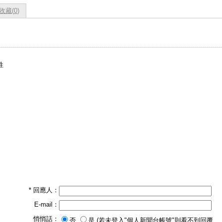
收藏(
0
)
性
* 回應人：
E-mail：
悄悄話：
否
是 (若未登入"個人新聞台帳號"則看不到回覆