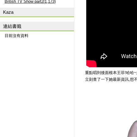
British TV Show part2(1,173)
Kaza
連結書籤
目前沒有資料
重點唱到後面根本王菲!哈哈
立刻查了一下她最新資訊,想