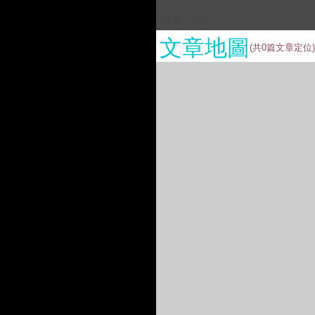
首頁
活動
文章地圖
(共
0
篇文章定位)