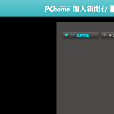
溫紅茶3分堂
53
4
愛的鼓勵