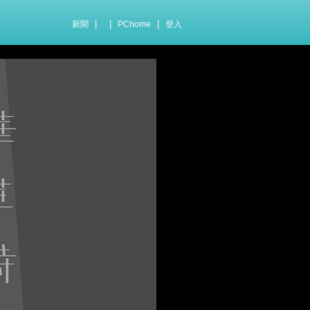
|
|
|
新聞
PChome
登入