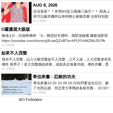
AUG 8, 2026
近況更新＊＊本周8/4是入職滿三個月＊＊ 因為上
班可以戴耳機所以有時辦公會聽音樂 沒有特別固
10 小時前
定哪天但就是一周某一天會固定聽'90
C囉濃眉大眼版
橋係土D，但係夠傳神 「D」辦證好失禮咩。我堅強復國 國復強堅我
https://youtube.com/shorts/g9LsieQZzl8?is=hPUYUxMZMc2fLPlk
10 小時前
如來不入涅槃
我亦不入涅槃，以入大般涅槃故不入涅槃，入不入故，入大涅槃者得見
佛性 善男子！是大涅槃微妙經典，成就具足無量功德。佛性亦爾，悉
10 小時前
希伯來書 - 忍耐的功夫
希伯來書10:32-10:39 10:32你們要追念往日、蒙
了光照以後、所忍受大爭戰的各樣苦難． 10:33一
10 小時前
面被毀謗、遭患難、成了戲景、叫眾人