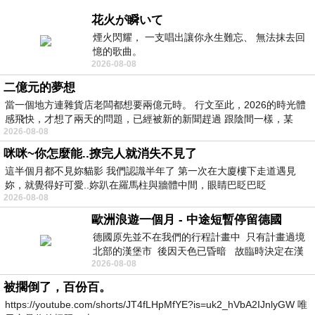
花火が瞬いて
煙火閃耀， 一支唱出讓你永生難忘、 無法抹去回
憶的歌曲。
2026-08-08
二億元的夢想
當一個地方連雜貨店老闆都想要兩億元時。 行文至此，2026的時光體
感飛快，才想了兩天的問題，已經被新的新聞趕過 跟陰間一樣，某
2026-08-08
咪咪~你怎麼能..撩完人就消失不見了
這半個月都不見妳貓影 我們認識半年了 第一次在大廈樓下走道遇見
妳，就覺得好可愛..妳趴在羅馬柱與牆體中間，眼睛巴眨巴眨
2026-08-08
歐洲浪遊一個月 - 中途短暫停留德國
德國原先並不在我們的行程計畫中 只有計畫過境
北部的漢堡市 後因天色已昏暗 故臨時決定在漢
2026-08-08
堡市吃晚餐和過夜
被擱倒了，百份百。
https://youtube.com/shorts/JT4fLHpMfYE?is=uk2_hVbA2IJnlyGW 唯