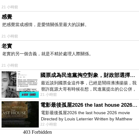
21 小時前
感覺
把感覺當成感情，是愛情關係里最大的誤解。
21 小時前
老實
老實的另一個含義，就是不精於處理人際關係。
21 小時前
國票成為民進黨掏空對象，財政部選擇性失憶
最近談到國票金這件事，已經是鬧得沸沸揚揚，我
替許崑源大哥有時候在想，民進黨提出的公公併，
21 小時前
其實就是想要國庫通黨庫，鬧出最大的醜
電影最後孤屋2026 the last house 2026 movie
電影最後孤屋2026 the last house 2026 movie
Directed by Louis Leterrier Written by Matthew
22 小時前
Robinson Starring Greta Lee Wa