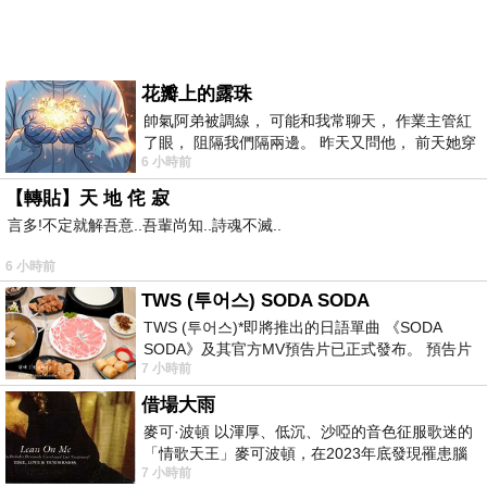
花瓣上的露珠
帥氣阿弟被調線， 可能和我常聊天， 作業主管紅
了眼， 阻隔我們隔兩邊。 昨天又問他， 前天她穿
6 小時前
什麼顏色衣服， 不經
【轉貼】天 地 侘 寂
言多!不定就解吾意..吾輩尚知..詩魂不滅..
6 小時前
TWS (투어스) SODA SODA
TWS (투어스)*即將推出的日語單曲 《SODA
SODA》及其官方MV預告片已正式發布。 預告片
7 小時前
一經發布， 就引發了粉絲們對這次夏季回
借場大雨
麥可·波頓 以渾厚、低沉、沙啞的音色征服歌迷的
「情歌天王」麥可波頓，在2023年底發現罹患腦
7 小時前
瘤「祈禱早日康復，一切都好」。