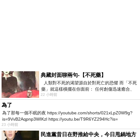
典藏封面聊兩句-【不死藥】
人類對不死的渴望源自於對死亡的恐懼 而「不死
藥」就這樣橫擺在你面前： 任何創傷迅速癒合、
22 小時前
停止衰老、痛覺消失…堪
為了
為了那每一個不眠的夜 https://youtube.com/shorts/021xLpZ0W9g?
is=9VvB2Aqpnp3WIKzl https://youtu.be/T9R6YZ294Hc?is=
23 小時前
民進黨昔日在野推給中央，今日甩鍋地方