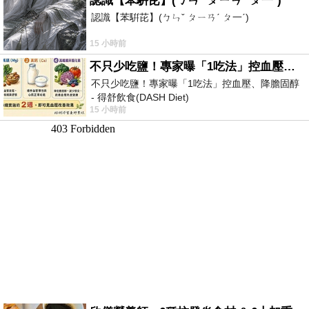
認識【苯騈芘】(ㄅㄣˇ ㄆㄧㄢˊ ㄆ一ˊ)
認識【苯騈芘】(ㄅㄣˇ ㄆㄧㄢˊ ㄆ一ˊ)
15 小時前
不只少吃鹽！專家曝「1吃法」控血壓、降膽固醇 - 得舒飲食(DASH Diet)
不只少吃鹽！專家曝「1吃法」控血壓、降膽固醇
- 得舒飲食(DASH Diet)
15 小時前
https://www.facebook.com/dietitiansophia/posts/p