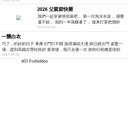
2026-08-08
的墨客，在京城的古玩肆裡
2026 父親節快樂
我們一起穿著情侶裝吧， 第一次泡冷水澡， 感覺
還不錯， 泡到一半就睡著了， 後來打雷把我吵
2026-08-08
醒， 手
一襲白衣
巧了，約好的日子 車庫大門打不開 急得滿頭大漢 妳已經出門 虛驚一
場，趕到高鐵左營站恰好 新加坡，我只去過一次 妳的行程總是排的
2026-08-08