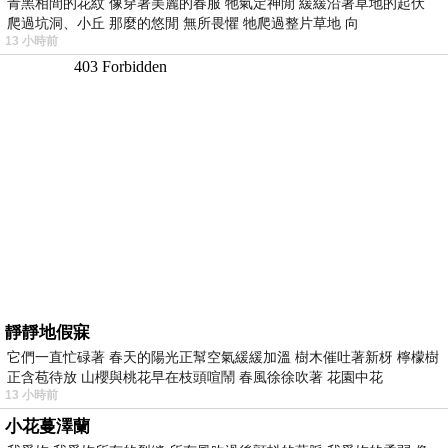
青黑相間的花紋 像穿著美麗的春服 牠氣定神閒 緩緩沿著草地的起伏
爬過坑洞、小丘 那麼的悠閒 無所畏懼 牠爬過整片草地 向
13 小時前
靜靜地假寐
它們一直忙碌著 春天的陽光正幫空氣緩緩加溫 樹木催吐著新枒 檸檬樹
正含苞待放 山櫻與桃花早在枝頭喧鬧 春風徐徐吹著 花園中花
13 小時前
小花蔓澤蘭