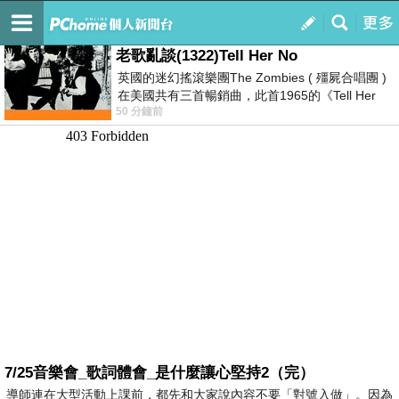
我的
最新文章
老歌亂談(1322)Tell Her No
英國的迷幻搖滾樂團The Zombies ( 殭屍合唱團 )
在美國共有三首暢銷曲，此首1965的《Tell Her
50 分鐘前
No》即為其中之一，在告示牌百大單曲
7/25音樂會_歌詞體會_是什麼讓心堅持2（完）
導師連在大型活動上課前，都先和大家說內容不要「對號入做」。因為