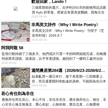
歡迎回家，Lando！
三個星期前的週六，去伊利沙白市的寵物用品店購
買 Kylo 的零食。那家店有賣虎皮鸚鵡，我每次光
2026-08-08
顧都會去看一下。他們偶爾會引進 C
非馬英文詩作〈Why I Write Poetry〉
非馬英文詩作〈Why I Write Poetry〉刊登于《芝
加哥时报》2026.8.7
2026-08-08
阿我阿龍 58
監視行動持續了三個多月。他們或許只需一半的時間就能完成，但梅麗
特卻異常謹慎。或者說，比平常更謹慎。她找到了一艘特工處停泊在
2026-08-08
週間農居第284週（2026/6/23-2026/6/24) 夏至 金黃稻浪洋溢豐收喜悅
結束亂買一通日本行，接下來星期一三四都要上
班，而且還要開到有點遠的員林。可能因為在日本
2026-08-08
花不少錢，星期一出門上班時，心裡沒有一
若心有住則為非住
應無所住而生其心。本心不住，非住非非住，應生無所住心，無住，非
心非非心無念無無念，覺心初起，心無初相，覺念念真，心無覺相