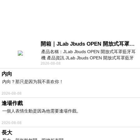
開箱｜JLab Jbuds OPEN 開放式耳罩藍牙耳機 - 設計美學，輕巧、透氣、環境音全物理達成！
產品名稱：JLab Jbuds OPEN 開放式耳罩藍牙耳
機 產品資訊 JLab Jbuds OPEN 開放式耳罩藍牙
2026-08-08
耳機評語：非常有特色，值得喜愛美型工
内向
内向？那只是因为我不喜欢你！
2026-08-08
逢場作戲
一個人表情生動是因為他需要逢場作戲。
2026-08-08
長大