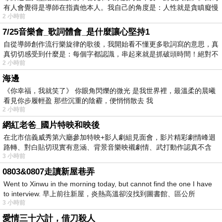
有人會覺得是導師在指責他本人。我自己的角度是：人性就是貪瞋癡慢
2 小時前
7/25音樂會_歌詞體會_是什麼讓心堅持1
自從導師創作流行樂旋律的歌後，我開始看不懂更多歌詞寫的意思，真
真切切感受到什麼是：每個字都認識，串起來就是抓破頭時間！絕對不
2 小時前
海邊
《你幸福，我就笑了》 你眼角閃爍的微光 是我世界裡，最溫柔的晨曦
看見你步履輕盈 那些沉重的陰霾，便悄悄散去 我
2 小時前
網紅老爸_國片特映和映後
在北市信義威秀第六廳參加特映+影人劇組見面會，影片精彩劇情峰迴
路轉、對白貼切現實有意涵、背景音樂映襯劇情、武打動作認真不含
3 小時前
糊、
0803&0807走讀新屋巷弄
Went to Xinwu in the morning today, but cannot find the one I have
to interview. 早上前往新屋，炎熱高溫卻沒找到圖書館、區公所
3 小時前
愛情三十六計，借刀殺人