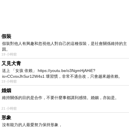
假裝
假裝對他人有興趣和忽視他人對自己的這種假裝，是社會關係維持的主
因。
19 小時前
又見犬青
送上 「女孩 依賴」 https://youtu.be/o3NgmHjAHiE?
is=CCvsvJhSur12W4s1 壞習慣，非常不適合改，只會越來越依賴。
19 小時前
我害怕的
婚姻
維持關係的目的是合作，不要什麼事都講到感情。婚姻，亦如是。
21 小時前
形象
沒有能力的人最愛努力保持形象，