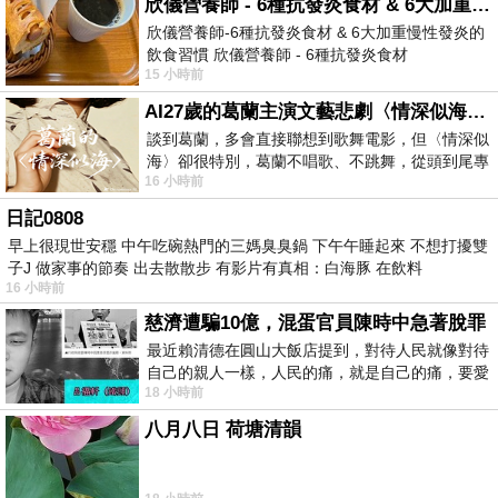
欣儀營養師 - 6種抗發炎食材 & 6大加重慢性發炎的飲食習慣
欣儀營養師-6種抗發炎食材 & 6大加重慢性發炎的
飲食習慣 欣儀營養師 - 6種抗發炎食材
15 小時前
https://www.facebook.com/photo/?fbid=147
AI27歲的葛蘭主演文藝悲劇〈情深似海〉 #戀上老電影 #葛蘭 #粟子
談到葛蘭，多會直接聯想到歌舞電影，但〈情深似
海〉卻很特別，葛蘭不唱歌、不跳舞，從頭到尾專
16 小時前
心演戲。拍攝期間，經常工作超過12個鐘
日記0808
早上很現世安穩 中午吃碗熱門的三媽臭臭鍋 下午午睡起來 不想打擾雙
子J 做家事的節奏 出去散散步 有影片有真相：白海豚 在飲料
16 小時前
慈濟遭騙10億，混蛋官員陳時中急著脫罪
最近賴清德在圓山大飯店提到，對待人民就像對待
自己的親人一樣，人民的痛，就是自己的痛，要愛
18 小時前
民如親，說的這麼好聽，實際上根本沒做
八月八日 荷塘清韻