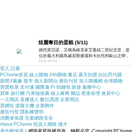
炫麗奪目的蛋糕 (5/11)
維托里亞諾，又稱為維克多艾曼紐二世紀念堂，是
位於義大利羅馬威尼斯廣場和卡比托利歐山之間，
2026-08-08
用以紀念統一義大利統一後的的第一位國
登入
註冊
PChome首頁
線上購物
24h購物
書店
露天拍賣
比比昂代購
新聞
/
氣象
股市
個人新聞台
廣告刊登
加入聯播網
全球購物
買賣租屋
支付連
國際連
Pi 拍錢包
旅遊
服務中心
買車
旅行團
汽車險推薦
線上麻將
雜誌
星座命理
會員中心
一元簡訊
直播達人
數位憑證
企業簡訊
買網址
虛擬主機
企業郵件
廣告刊登
隱私權聲明
消費者保護
兒童網路安全
About PChome
投資人聯絡
徵才
著作權保護
｜網路家庭版權所有、轉載必究
‧Copyright PChome