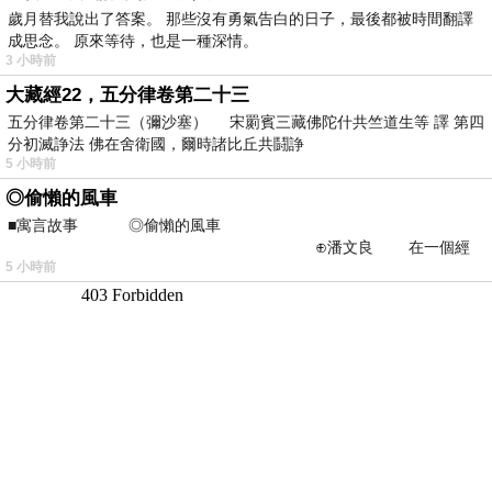
歲月替我說出了答案。 那些沒有勇氣告白的日子，最後都被時間翻譯
成思念。 原來等待，也是一種深情。
3 小時前
大藏經22，五分律卷第二十三
五分律卷第二十三（彌沙塞） 宋罽賓三藏佛陀什共竺道生等 譯 第四
分初滅諍法 佛在舍衛國，爾時諸比丘共鬪諍
5 小時前
◎偷懶的風車
■寓言故事 ◎偷懶的風車
⊕潘文良 在一個經
5 小時前
常颳風的山丘上—&m