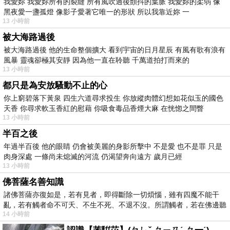
我愛妳 我愛妳所有的裂縫 所有風吹過後顫抖的葉脈 我愛妳的柔弱 像
黑夜愛一盞孤燈 像影子愛著它唯一的形狀 所以我靠近妳 一
13 小時前
被大海路過後
被大海路過後 他的生命整個擴大 看到宇宙的日月星辰 有風有歌有浪有
風暴 靈魂卻極其安靜 因為他一直在聆聽 千萬道拍打而來的
13 小時前
都只是為安放騷動不止的心
你上窮碧落下黃泉 四生六道尋求投生 你放縱肉體幻想如花似玉的國色
天香 你尋求軟玉香紅的慰藉 你吸食毒品香煙大麻 在恍惚之間瞥
13 小時前
半百之後
年過半百後 他的眼睛 仍會被美麗的身影所擊中 不是愛 也不是罪 只是
肉身深處 一條尚未熄滅的河流 仍渴望奔向遠方 歲月已經
13 小時前
佛菩薩名善知識
諸佛菩薩亦復如是，若有見者，即得斷除一切煩惱，雖有四魔不能干
亂，若有觸者命不可夭、不生不死、不退不沒。所謂觸者，若在佛邊聽
14 小時前
受