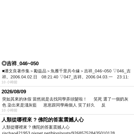
◎吉祥_046~050
■潘文良著作集＞勵益品＞魚雁千里共今緣＞吉祥_046~050 ▽046_吉
祥。2006.04.02.日 08:21:40 ▽047_吉祥。2006.04.03.一 23:11:
10 小時前
2026/08/09
突如其來的休假 當然就是去找同學弄頭髮啦！ 笑死 選了一個奶灰
色 染出來是淺灰藍 崽崽跟同學兩個人 笑了好久 反
10 小時前
人類從哪裡來 ? 佛陀的答案震撼人心
人類從哪裡來 ? 佛陀的答案震撼人心
rischao421953.pixnet.net/blog/posts/926857528435010128