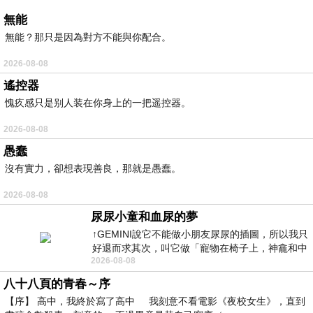
無能
無能？那只是因為對方不能與你配合。
2026-08-08
遙控器
愧疚感只是别人装在你身上的一把遥控器。
2026-08-08
愚蠢
沒有實力，卻想表現善良，那就是愚蠢。
2026-08-08
尿尿小童和血尿的夢
↑GEMINI說它不能做小朋友尿尿的插圖，所以我只
好退而求其次，叫它做「寵物在椅子上，神龕和中
2026-08-08
年人臉孔」的畫了。 六月底
八十八頁的青春～序
【序】 高中，我終於寫了高中 我刻意不看電影《夜校女生》，直到