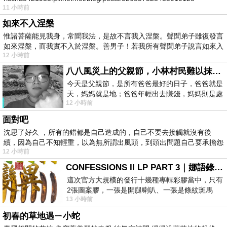
11 小時前
如來不入涅槃
惟諸菩薩能見我身，常聞我法，是故不言我入涅槃。聲聞弟子雖復發言
如來涅槃，而我實不入於涅槃。善男子！若我所有聲聞弟子說言如來入
12 小時前
八八風災上的父親節，小林村民難以抹滅的痛
今天是父親節，是所有爸爸最好的日子，爸爸就是
天，媽媽就是地；爸爸年輕出去賺錢，媽媽則是處
12 小時前
理家務，職業不分高低貴賤，只有人品才
面對吧
沈思了好久 ，所有的錯都是自己造成的，自己不要去接觸就沒有後
續，因為自己不知輕重，以為無所謂出風頭，到頭出問題自己要承擔怨
12 小時前
不
CONFESSIONS II LP PART 3｜娜語錄II LP PART 3
這次官方大規模的發行十幾種專輯彩膠當中，只有
2張圖案膠，一張是開腿喇叭、一張是條紋斑馬
13 小時前
版；目前官網上只剩澳洲商店AU STORE
初春的草地遇ㄧ小蛇