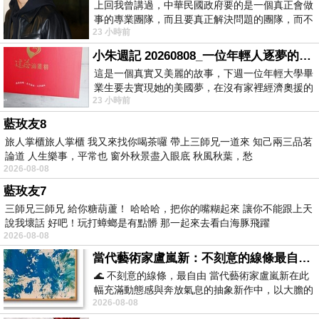
上回我曾講過，中華民國政府要的是一個真正會做
事的專業團隊，而且要真正解決問題的團隊，而不
23 小時前
是只會到處甩鍋的雙標團隊，最近民進黨
小朱週記 20260808_一位年輕人逐夢的真實故事
這是一個真實又美麗的故事，下週一位年輕大學畢
業生要去實現她的美國夢，在沒有家裡經濟奧援的
23 小時前
情況下，靠著自我努力工作累積出國基
藍玫友8
旅人掌櫃旅人掌櫃 我又來找你喝茶囉 帶上三師兄一道來 知己兩三品茗
論道 人生樂事，平常也 窗外秋景盡入眼底 秋風秋葉，愁
2026-08-08
藍玫友7
三師兄三師兄 給你糖葫蘆！ 哈哈哈，把你的嘴糊起來 讓你不能跟上天
說我壞話 好吧！玩打蟑螂是有點髒 那一起來去看白海豚飛躍
2026-08-08
當代藝術家盧嵐新：不刻意的線條最自由，讓色彩流動、筆觸自己說話
🌊 不刻意的線條，最自由 當代藝術家盧嵐新在此
幅充滿動態感與奔放氣息的抽象新作中，以大膽的
2026-08-08
藍色顏料在白色畫布上揮灑、壓印與流淌