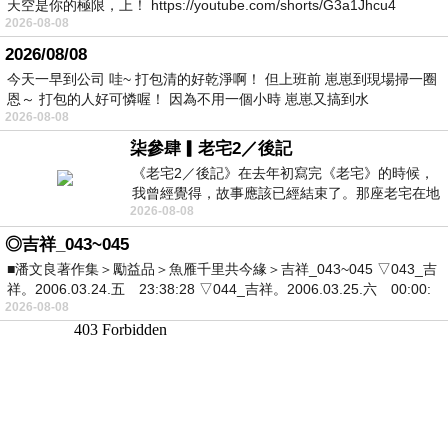
天空是你的極限，上！ https://youtube.com/shorts/G3a1Jhcu4
2026-08-08
2026/08/08
今天一早到公司 哇~ 打包清的好乾淨啊！ 但上班前 崽崽到現場掃一圈
恩～ 打包的人好可憐喔！ 因為不用一個小時 崽崽又搞到水
2026-08-08
柒參肆▎老宅2／後記
《老宅2／後記》在去年初寫完《老宅》的時候，
我曾經覺得，故事應該已經結束了。那座老宅在地
2026-08-08
震中倒塌，七個人終於離開那片黑暗，
◎吉祥_043~045
■潘文良著作集＞勵益品＞魚雁千里共今緣＞吉祥_043~045 ▽043_吉
祥。2006.03.24.五 23:38:28 ▽044_吉祥。2006.03.25.六 00:00:
2026-08-08