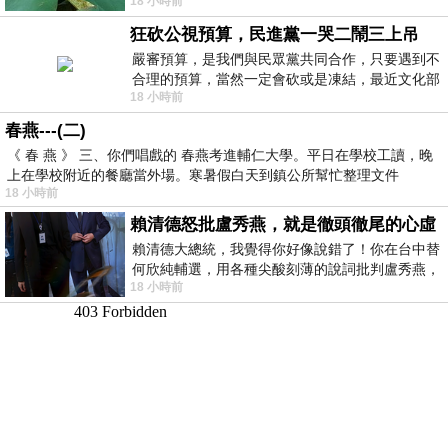
18 小時前
狂砍公視預算，民進黨一哭二鬧三上吊
嚴審預算，是我們與民眾黨共同合作，只要遇到不
合理的預算，當然一定會砍或是凍結，最近文化部
18 小時前
要編列公視和Taiwan plus預算，在110年
春燕---(二)
《 春 燕 》 三、你們唱戲的 春燕考進輔仁大學。平日在學校工讀，晚
上在學校附近的餐廳當外場。寒暑假白天到鎮公所幫忙整理文件
18 小時前
賴清德怒批盧秀燕，就是徹頭徹尾的心虛
賴清德大總統，我覺得你好像說錯了！你在台中替
何欣純輔選，用各種尖酸刻薄的說詞批判盧秀燕，
18 小時前
罵她施政滿意度輸給陳其邁，甚至還說盧