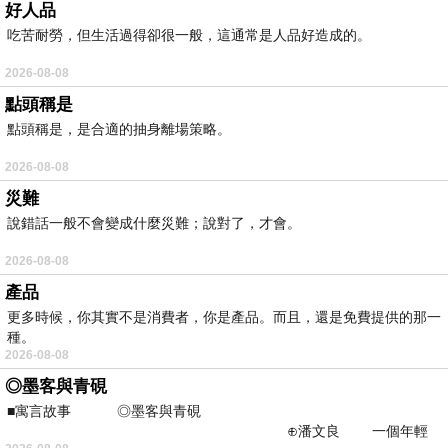
好人品
吃苦耐勞，但生活過得卻很一般，這通常是人品好造成的。
2026-08-08
點頭稱是
點頭稱是，是合適的抽身離場策略。
2026-08-08
災難
說錯話一般不會變成什麼災難；說對了，才會。
2026-08-08
產品
更多時候，你其實不是消費者，你是產品。而且，還是免費提供的那一
種。
2026-08-08
◎墨客與青硯
■寓言故事 ◎墨客與青硯
⊕潘文良 一個年輕