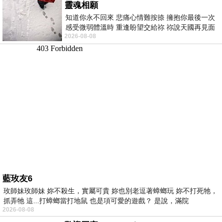
靈魂相願
知道你永不回來 悲痛心情難按捺 擁抱你最後一次
感受微弱體溫時 重逢盼望交給祢 祢說天國再見面
2026-08-08
此刻忍淚說別離 他日靈魂再
藍玫友6
玫師妹玫師妹 妳不殺生，實屬可貴 妳也別老逗著蟑螂玩 妳不打死牠，
抓弄牠 這...打蟑螂當打地鼠 也是項可愛的遊戲？ 是說，滿院
2026-08-08