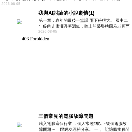
2026-08-05
我與AI討論的小說劇情(1)
第一章：袁年的最後一堂課 雨下得很大。 國中二
年級的走廊瀰漫著濕氣，牆上的榮譽榜因為老舊而
2026-08-05
微微捲起。 堯禹舜站在辦公室外，手
三個常見的電腦故障問題
踏入電腦這個行業 ，個人常碰到以下幾個電腦故
障問題 ~ 跟網友經驗分享。 一 、 記憶體接觸問