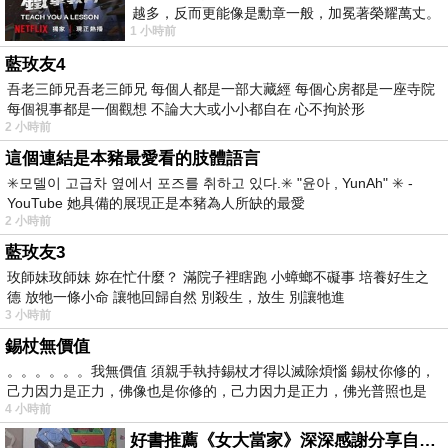
越多，反而更能像是勳章一般，加冕著榮耀萬丈。
1 小時前
習慣一如縱容，成了再難輕輕放下的罪證
藍玫友4
吾老三師兄吾老三師兄 每個人都是一部大藏經 每個心房都是一座寺院
每個視事都是一個觀想 不論大大或小小都自在 心不拘於形
2 小時前
這個連結是本豬最愛看的肢體語言
✳️모델이 고급차 옆에서 포즈를 취하고 있다.✳️ "윤아 , YunAh" ✳️ -
YouTube 她具備的展現正是本豬為人所缺的最愛
2 小時前
藍玫友3
玫師妹玫師妹 妳在忙什麼？ 滿院子裡瞎跑 小蟑螂不礙事 培養好生之
德 放牠一條小命 讓牠回歸自然 別殺生，放生 別讓牠進
3 小時前
錫杖無價值
。。。。。。我無價值 須親手執持錫杖才得以滅除煩惱 錫杖你修的，
己力因力是正力，佛像也是你修的，己力因力是正力，佛光普照也是
4 小時前
好書推薦《女大當家》深深感謝分享自己想法震撼讀者的作家，讓我看到不同樣貌的家庭！