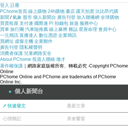
登入
註冊
PChome首頁
線上購物
24h購物
書店
露天拍賣
比比昂代購
新聞
/
氣象
股市
個人新聞台
廣告刊登
加入聯播網
全球購物
買賣租屋
支付連
國際連
Pi 拍錢包
旅遊
服務中心
買車
旅行團
汽車險推薦
線上麻將
雜誌
星座命理
會員中心
一元簡訊
直播達人
數位憑證
企業簡訊
買網址
虛擬主機
企業郵件
廣告刊登
隱私權聲明
消費者保護
兒童網路安全
About PChome
投資人聯絡
徵才
著作權保護
｜網路家庭版權所有、轉載必究
‧Copyright PChome
Online
PChome Online and PChome are trademarks of PChome
Online Inc.
個人新聞台
快速發文
最新文章
心情雜記
美食饗宴