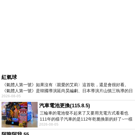
紅氣球
《氣體人第一號》如果沒有〈親愛的艾莉〉這首歌，還是會很好看。
《氣體人第一號》是韓國導演延尚昊編劇、日本導演片山慎三執導的日
2026-08-05
汽車電池更換(115.8.5)
三輪車的電池發不起來了又要用充電方式看看也
111年的樣子汽車的是112年乾脆換新的好了~一樣
2026-08-05
在阿炮電池買的漲了一百多塊吧
阿龍阿我 55