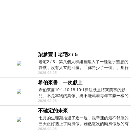
柒參壹▎老宅2 / 5
老宅2 / 5 - 第八個人群組裡陷入了一種近乎窒息的
靜默，沒有人立刻回覆。「你們少了一個。」那行
2026-08-05
字像一顆冰冷的鐵釘，硬生生刺進螢
希伯來書 - 一次獻上
希伯來書10:1-10:18 10:1律法既是將來美事的影
兒、不是本物的真像、總不能藉着每年常獻一樣的
2026-08-05
祭物、叫那近前來的人得以完全。 10
不確定的未來
七月的生理期推遲了近一週，很幸運的最不舒服的
三天正好遇上了颱風假。雖然這次的颱風假放的有
2026-08-05
點虛，因為風雨不大，但這也是最想要的