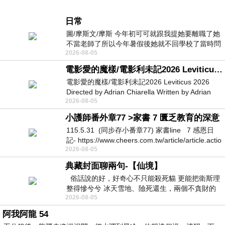
日常
圖/摩斯文/摩斯 今年初可可就跟我提她要離職了她
不當老師了所以今年暑假後她就不回學校了當時問
2026-08-05
她不是很喜歡幼幼班的小朋友嗎捨得不
電影愛的魔樣/電影利未記2026 Leviticus 2026
電影愛的魔樣/電影利未記2026 Leviticus 2026
Directed by Adrian Chiarella Written by Adrian
2026-08-05
Chiarella Starring Joe Bird
小護師番外章77 >家書 7 匱乏教育的深意
115.5.31 (同步存小番章77) 家書line 7 感恩日
記- https://www.cheers.com.tw/article/article.actio
2026-08-05
典藏封面聊兩句-【仙境】
俗話說的好，好奇心不只能殺死貓 更能把衛斯理
整得慘兮兮 冰天雪地、險死還生，兩個不貪財的
2026-08-05
人尋什麼寶？ 人家追尋愛情還
阿我阿龍 54