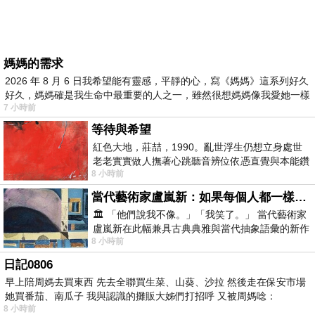
媽媽的需求
2026 年 8 月 6 日我希望能有靈感，平靜的心，寫《媽媽》這系列好久
好久，媽媽確是我生命中最重要的人之一，雖然很想媽媽像我愛她一樣
7 小時前
等待與希望
紅色大地，莊喆，1990。亂世浮生仍想立身處世
老老實實做人撫著心跳聽音辨位依憑直覺與本能鑽
8 小時前
向裂隙的亮處探索另一個心聲另一個共鳴的
當代藝術家盧嵐新：如果每個人都一樣，這世界該有多無聊？
🏛️ 「他們說我不像。」「我笑了。」 當代藝術家
盧嵐新在此幅兼具古典典雅與當代抽象語彙的新作
8 小時前
中，以沈靜的藍色空間為背景，描繪了
日記0806
早上陪周媽去買東西 先去全聯買生菜、山葵、沙拉 然後走在保安市場
她買番茄、南瓜子 我與認識的攤販大姊們打招呼 又被周媽唸：
8 小時前