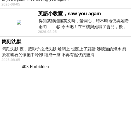
2026-08-05
英語小教室，saw you again
得知某師姐懂英文時，蠻開心，時不時地便與她嘮
兩句…… @ 今天吧！在三樓與她聊了會兒，後，
2026-08-05
下二樓居然又撞到她，於是
雋刻沈默
雋刻沈默 夜，把影子拉成沈默 燈關上 也關上了對話 沸騰過的海水 終
於在礁石的懷抱中冷卻 结成一層 不再有起伏的鹽海
2026-08-05