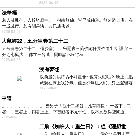
2026-08-05
題 : 記憶體即
法華經
若人散亂心。入於塔廟中。一稱南無佛。皆已成佛道。於諸過去佛。在
世或滅度。若有聞是法。皆已成佛道。
2026-08-05
大藏經22，五分律卷第二十二
五分律卷第二十二（彌沙塞） 宋罽賓三藏佛陀什共竺道生等 譯 第三
分之七藥法 佛在王舍城，爾時諸比丘得秋
2026-08-05
沒有夢想
以前畫的烘焙坊小妹畫像↑ 也算失眠吧？ 晚上九點
就躺在床上吹冷氣，但是卻無法入眠。身上還留著
2026-08-05
四點多跑的六公里的疲
中道
。。。。。。。。。。 善男子！觀十二緣智，凡有四種： 一者下，二
者中，三者上，四者上上。下智觀者不見佛性，以不見故得聲聞道。
2026-08-05
二刷《蜘蛛人：重生日》：從《狸想世界》到《怪奇物語》
二刷《蜘蛛人：重生日》。.一，最終北美週末票