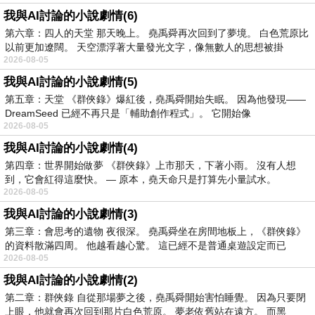
我與AI討論的小說劇情(6)
第六章：四人的天堂 那天晚上。 堯禹舜再次回到了夢境。 白色荒原比
以前更加遼闊。 天空漂浮著大量發光文字，像無數人的思想被掛
2026-08-05
我與AI討論的小說劇情(5)
第五章：天堂 《群俠錄》爆紅後，堯禹舜開始失眠。 因為他發現——
DreamSeed 已經不再只是「輔助創作程式」。 它開始像
2026-08-05
我與AI討論的小說劇情(4)
第四章：世界開始做夢 《群俠錄》上市那天，下著小雨。 沒有人想
到，它會紅得這麼快。 — 原本，堯天命只是打算先小量試水。
2026-08-05
我與AI討論的小說劇情(3)
第三章：會思考的遺物 夜很深。 堯禹舜坐在房間地板上，《群俠錄》
的資料散滿四周。 他越看越心驚。 這已經不是普通桌遊設定而已
2026-08-05
我與AI討論的小說劇情(2)
第二章：群俠錄 自從那場夢之後，堯禹舜開始害怕睡覺。 因為只要閉
上眼，他就會再次回到那片白色荒原。 夢老依舊站在遠方。 而黑