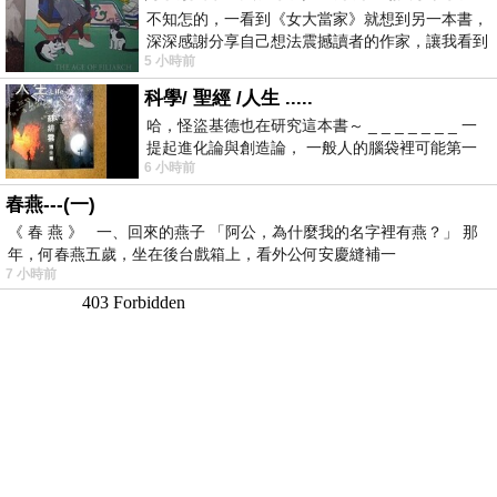
不知怎的，一看到《女大當家》就想到另一本書，
深深感謝分享自己想法震撼讀者的作家，讓我看到
5 小時前
不同樣貌的家庭！ 《女大
科學/ 聖經 /人生 .....
哈，怪盜基德也在研究這本書～ _ _ _ _ _ _ _ 一
提起進化論與創造論， 一般人的腦袋裡可能第一
6 小時前
時間就有「 進化論很科
春燕---(一)
《 春 燕 》 一、回來的燕子 「阿公，為什麼我的名字裡有燕？」 那
年，何春燕五歲，坐在後台戲箱上，看外公何安慶縫補一
7 小時前