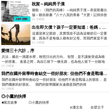
祝賀～純純男子漢
聽歌：《我們的高峰》～純純男子漢～恭賀新書出
版～願你新書〞八十八頁的青春〞大賣！記得你曾
15 小時前
經在我的版留言…「好讚的圖^^感覺大家
出生即欠債？孩子一定要知道：爸媽，其實我不欠你們
這週迎來父親節，其實我並不認為這種節日一定要
過，因為不是每個人都有好父母。而我們家是不過
15 小時前
節的，平時也沒什麼儀式感，生活趨近冷
愛情三十六計，序
兵法，藏在一滴露水裡，映照日出的方向。 智慧，是不讓衝突成為唯
一的答案。 進退之間，為自己留下一條生路，也為他人留下一分餘地
15 小時前
我們在國外留學時會結交一些好朋友: 但他們不會是戰場上的朋友
我們在國外留學時會結交一些好朋友: 但他們不會是戰場上的朋友， 是
我們國家的好朋友。 我們的留學國家永遠都是我們的倚
15 小時前
◎小鷹的抉擇
■寓言故事 ◎小鷹的抉擇
⊕潘文良 在壁立千