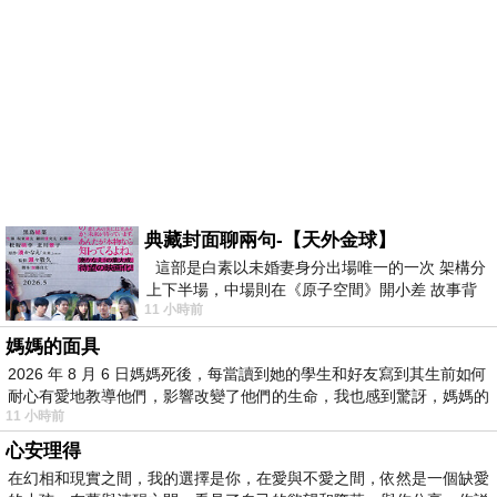
典藏封面聊兩句-【天外金球】
這部是白素以未婚妻身分出場唯一的一次 架構分
上下半場，中場則在《原子空間》開小差 故事背
11 小時前
景影射西藏境外流亡 地下組織
媽媽的面具
2026 年 8 月 6 日媽媽死後，每當讀到她的學生和好友寫到其生前如何
耐心有愛地教導他們，影響改變了他們的生命，我也感到驚訝，媽媽的
11 小時前
心安理得
在幻相和現實之間，我的選擇是你，在愛與不愛之間，依然是一個缺愛