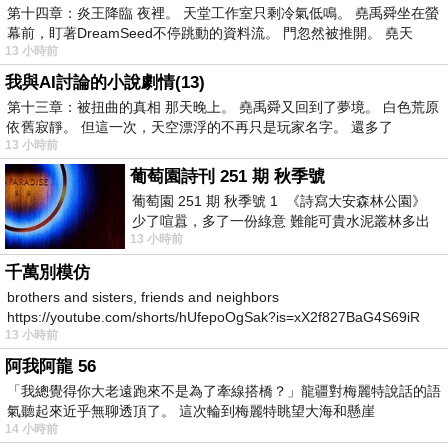
第十四章：炎王降臨 夜裡。 天堂工作室只剩冷氣低鳴。 堯禹舜坐在螢
幕前，盯著DreamSeed不停跳動的資料流。 門忽然被推開。 堯天
13 小時前
我與AI討論的小說劇情(13)
第十三章：被扭曲的真相 那天晚上。 堯禹舜又回到了夢境。 白色荒原
依舊寂靜。 但這一次，天空漂浮的不再只是玩家名字。 還多了
13 小時前
葡萄園詩刊 251 期 秋季號
葡萄園 251 期 秋季號 1 《詩寫大安森林公園》
少了喧囂，多了一份綠意 難能可貴水泥叢林多出
13 小時前
一
千萬別模仿
brothers and sisters, friends and neighbors
https://youtube.com/shorts/hUfepoOgSak?is=xX2f827BaG4S69iR
13 小時前
https
阿我阿龍 56
「我總覺得你大老遠跑來不是為了牽線搭橋？」龍疆對梅麗特說話的語
氣聽起來近乎無聊透頂了。 這次輪到梅麗特眺望大海和懸崖
14 小時前