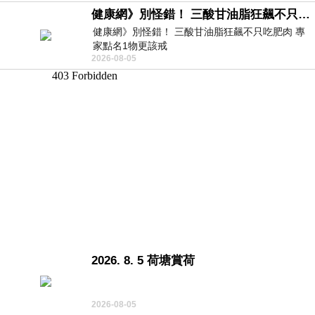
健康網》別怪錯！ 三酸甘油脂狂飆不只吃肥肉 專家點名1物更該戒
健康網》別怪錯！ 三酸甘油脂狂飆不只吃肥肉 專
家點名1物更該戒
2026-08-05
https://health.ltn.com.tw/article/breakingnews/55
2026. 8. 5 荷塘賞荷
2026-08-05