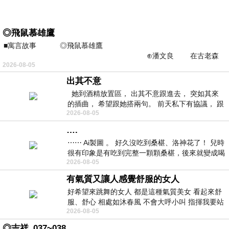
◎飛鼠慕雄鷹
■寓言故事 ◎飛鼠慕雄鷹
⊕潘文良 在古老森
2026-08-05
林的底層，住著一隻小飛鼠
出其不意
她到酒精放置區， 出其不意跟進去， 突如其來
的插曲， 希望跟她搭兩句。 前天私下有協議， 跟
2026-08-05
著阿弟丟拉基
….
⋯⋯ Ai製圖 。 好久沒吃到桑椹、洛神花了！ 兒時
很有印象是有吃到完整一顆顆桑椹，後來就變成喝
2026-08-05
桑椹汁。 現在是連喝都沒喝
有氣質又讓人感覺舒服的女人
好希望來跳舞的女人 都是這種氣質美女 看起來舒
服、舒心 相處如沐春風 不會大呼小叫 指揮我要站
2026-08-05
哪個位子 妳老幾？？
◎吉祥_037~038