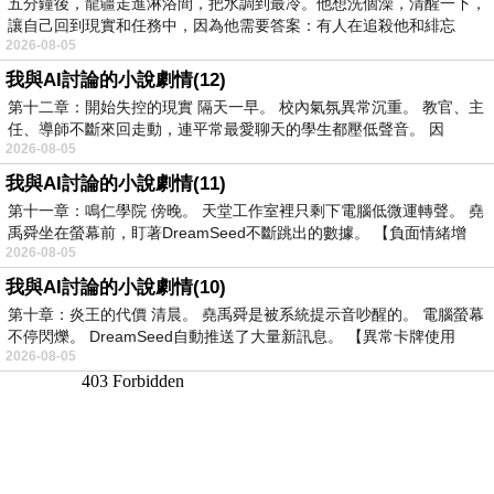
五分鐘後，龍疆走進淋浴間，把水調到最冷。他想洗個澡，清醒一下，
讓自己回到現實和任務中，因為他需要答案：有人在追殺他和緋忘
2026-08-05
我與AI討論的小說劇情(12)
第十二章：開始失控的現實 隔天一早。 校內氣氛異常沉重。 教官、主
任、導師不斷來回走動，連平常最愛聊天的學生都壓低聲音。 因
2026-08-05
我與AI討論的小說劇情(11)
第十一章：鳴仁學院 傍晚。 天堂工作室裡只剩下電腦低微運轉聲。 堯
禹舜坐在螢幕前，盯著DreamSeed不斷跳出的數據。 【負面情緒增
2026-08-05
我與AI討論的小說劇情(10)
第十章：炎王的代價 清晨。 堯禹舜是被系統提示音吵醒的。 電腦螢幕
不停閃爍。 DreamSeed自動推送了大量新訊息。 【異常卡牌使用
2026-08-05