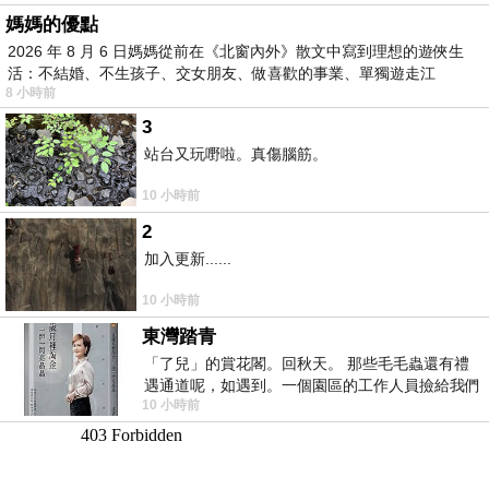
媽媽的優點
2026 年 8 月 6 日媽媽從前在《北窗內外》散文中寫到理想的遊俠生
活：不結婚、不生孩子、交女朋友、做喜歡的事業、單獨遊走江
8 小時前
湖⋯⋯，
3
站台又玩嘢啦。真傷腦筋。
10 小時前
2
加入更新......
10 小時前
東灣踏青
「了兒」的賞花閣。回秋天。 那些毛毛蟲還有禮
遇通道呢，如遇到。一個園區的工作人員撿給我們
10 小時前
細賞。