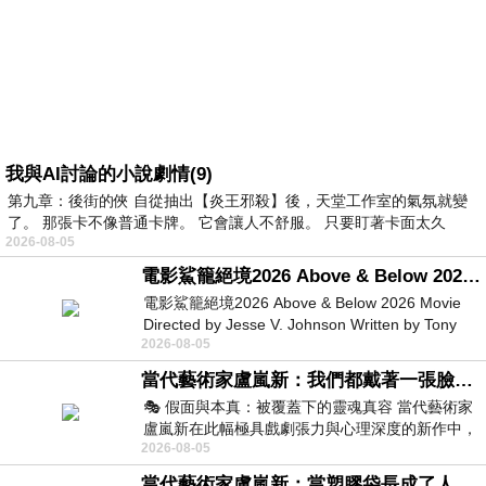
我與AI討論的小說劇情(9)
第九章：後街的俠 自從抽出【炎王邪殺】後，天堂工作室的氣氛就變
了。 那張卡不像普通卡牌。 它會讓人不舒服。 只要盯著卡面太久
2026-08-05
電影鯊籠絕境2026 Above & Below 2026 Movie
電影鯊籠絕境2026 Above & Below 2026 Movie
Directed by Jesse V. Johnson Written by Tony
2026-08-05
Giordano Starring Laura Maran
當代藝術家盧嵐新：我們都戴著一張臉，可真正的自己，總藏在那些被塗抹、被覆蓋的痕跡裡
🎭 假面與本真：被覆蓋下的靈魂真容 當代藝術家
盧嵐新在此幅極具戲劇張力與心理深度的新作中，
2026-08-05
運用質感豐富的紙材肌理、墨痕與大膽的
當代藝術家盧嵐新：當塑膠袋長成了人的模樣，我們的目光是否學會了放下偏見？