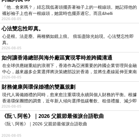
「他…會來嗎？」緋忘我低著頭擺弄著袖子上的一根線頭。她記得他的
襯衫袖子上也有一根線頭，她當時也擺弄過它。而且&helli
2026-08-05
心法雙忘性即真。
心是根。法是塵。兩種猶如鏡上痕。 痕垢盡除光始現。心法雙忘性即
真。
2026-08-05
如何讓香港總部與海外廠區實現零時差跨國溝通
在全球供應鏈重組的浪潮下，香港作為亞洲重要的跨國企業管理與金融
中心，越來越多企業選擇將決策總部設於香港，並將生產線延伸至東南
2026-08-05
財務健康與環保婚禮的雙贏規劃
現代人籌備婚禮的同時，愈來愈注重環境永續與個人財務的平衡。根據
香港環保團體的調查，近年新人傾向選擇低碳餐飲、租借禮服、減少即
2026-08-05
《阮ㄟ阿爸》｜2026 父親節最催淚台語歌曲
《阮ㄟ阿爸》｜2026 父親節最催淚台語歌曲
2026-08-05