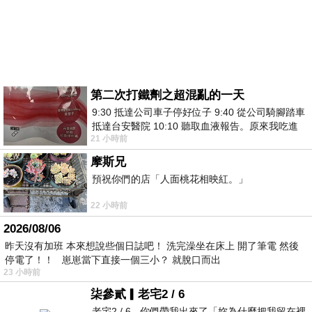
第二次打鐵劑之超混亂的一天
9:30 抵達公司車子停好位子 9:40 從公司騎腳踏車
抵達台安醫院 10:10 聽取血液報告。原來我吃進
21 小時前
去的 B12 彌可保並非沒有吸收而是超
摩斯兄
預祝你們的店「人面桃花相映紅。」
22 小時前
2026/08/06
昨天沒有加班 本來想說些個日誌吧！ 洗完澡坐在床上 開了筆電 然後
停電了！！ 崽崽當下直接一個三小？ 就脫口而出
23 小時前
柒參貳▎老宅2 / 6
老宅2 / 6 - 你們帶我出來了「妳為什麼把我留在裡