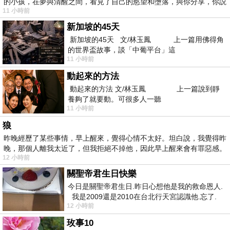
的小孩，在夢與清醒之間，看見了自己的慾望和墮落，與你分享，你説
11 小時前
新加坡的45天
新加坡的45天 文/林玉鳳 上一篇用佛得角
的世界盃故事，談「中葡平台」這
11 小時前
動起來的方法
動起來的方法 文/林玉鳳 上一篇說到靜
養夠了就要動。可很多人一聽
11 小時前
狼
昨晚經歷了某些事情，早上醒來，覺得心情不太好。坦白說，我覺得昨
晚，那個人離我太近了，但我拒絕不掉他，因此早上醒來會有罪惡感。
12 小時前
關聖帝君生日快樂
今日是關聖帝君生日.昨日心想他是我的救命恩人.
我是2009還是2010在台北行天宮認識他.忘了.
12 小時前
一個奇摩交友的網友學
玫事10