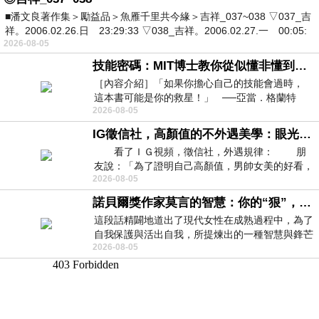
■潘文良著作集＞勵益品＞魚雁千里共今緣＞吉祥_037~038 ▽037_吉
祥。2006.02.26.日 23:29:33 ▽038_吉祥。2006.02.27.一 00:05:
2026-08-05
技能密碼：MIT博士教你從似懂非懂到穩定輸出，把專業變事業的職能升級攻略 /麥特．比恩(容錯)
［內容介紹］「如果你擔心自己的技能會過時，
這本書可能是你的救星！」 ──亞當．格蘭特
2026-08-05
（Adam Grant），《
IG徵信社，高顏值的不外遇美學：眼光太高也是一種防禦，為了證明我長得好看，我決定一輩子不外遇！
看了ＩＧ視頻，徵信社，外遇規律： 朋
友說：「為了證明自己高顏值，男帥女美的好看，
2026-08-05
且眼光高，我決定一輩子不外遇。」
諾貝爾獎作家莫言的智慧：你的“狠”，才是最好的自我保護
這段話精闢地道出了現代女性在成熟過程中，為了
自我保護與活出自我，所提煉出的一種智慧與鋒芒
2026-08-05
的平衡。 核心解讀與看法