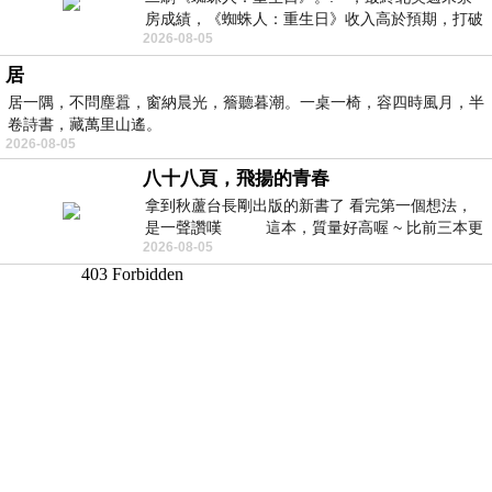
房成績，《蜘蛛人：重生日》收入高於預期，打破
2026-08-05
《復仇者聯盟：終局之戰》記錄，成為
居
居一隅，不問塵囂，窗納晨光，簷聽暮潮。一桌一椅，容四時風月，半
卷詩書，藏萬里山遙。
2026-08-05
八十八頁，飛揚的青春
拿到秋蘆台長剛出版的新書了 看完第一個想法，
是一聲讚嘆 這本，質量好高喔 ~ 比前三本更
2026-08-05
勝一