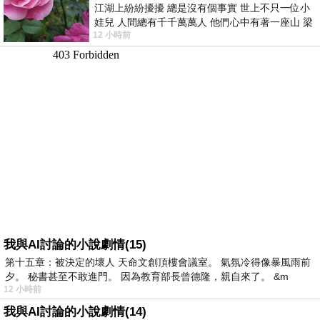
江湖上紛紛擾擾 總是沒有個事實 世上不只一位小
娃兒 人間總有千千萬萬人 他們心中有著一座山 梁
12 小時前
山佛山泰華衡恆嵩 一山之高
我與AI討論的小說劇情(15)
第十五章：被決定的壞人 天命文創頂樓會議室。 氣氛冷得像暴風雨前
夕。 秘書甚至不敢進門。 因為教育部長曾德隆，親自來了。 &m
12 小時前
我與AI討論的小說劇情(14)