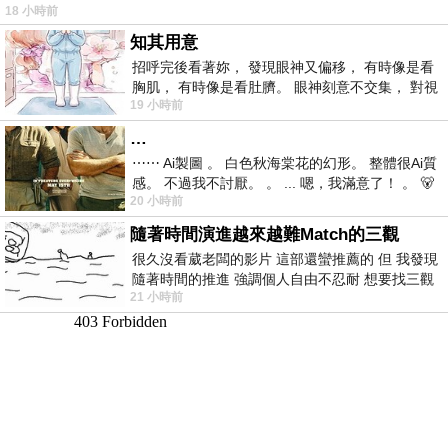
18 小時前
仞的懸崖上，有一座遮天蔽
知其用意
招呼完後看著妳， 發現眼神又偏移， 有時像是看
胸肌， 有時像是看肚臍。 眼神刻意不交集， 對視
19 小時前
視線不對齊， 讓我很難不
…
⋯⋯ Ai製圖 。 白色秋海棠花的幻形。 整體很Ai質
感。 不過我不討厭。 。 ... 嗯，我滿意了！ 。 🐻
20 小時前
昨中
隨著時間演進越來越難Match的三觀
很久沒看葳老闆的影片 這部還蠻推薦的 但 我發現
隨著時間的推進 強調個人自由不忍耐 想要找三觀
21 小時前
接近的不要說對象 連朋友都超