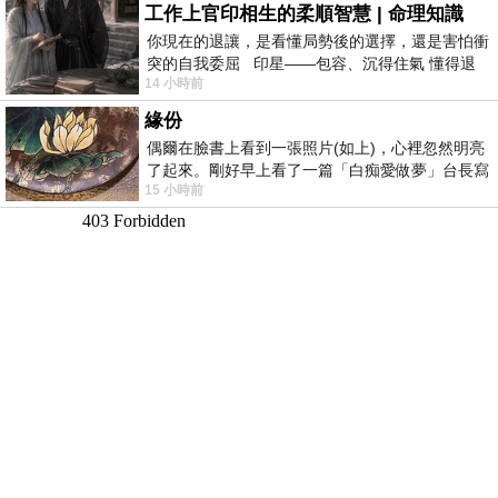
工作上官印相生的柔順智慧 | 命理知識
你現在的退讓，是看懂局勢後的選擇，還是害怕衝
突的自我委屈 印星——包容、沉得住氣 懂得退
14 小時前
一步觀察，不會
緣份
偶爾在臉書上看到一張照片(如上)，心裡忽然明亮
了起來。剛好早上看了一篇「白痴愛做夢」台長寫
15 小時前
的貼文，在回顧年輕時瘋狂愛上