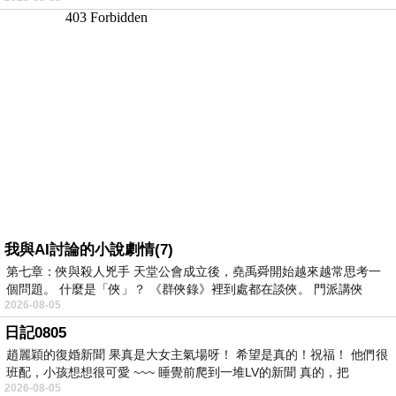
我與AI討論的小說劇情(7)
第七章：俠與殺人兇手 天堂公會成立後，堯禹舜開始越來越常思考一
個問題。 什麼是「俠」？ 《群俠錄》裡到處都在談俠。 門派講俠
2026-08-05
日記0805
趙麗穎的復婚新聞 果真是大女主氣場呀！ 希望是真的！祝福！ 他們很
班配，小孩想想很可愛 ~~~ 睡覺前爬到一堆LV的新聞 真的，把
2026-08-05