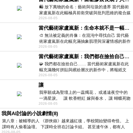
🛍️ 放下萬物的命名：藝術與垃圾的邊界 當代藝術
家盧嵐新在此幅極具前衛突破與批判思維的複合媒
2026-08-05
材新作中，直接將被大眾定義為廢棄物
當代藝術家盧嵐新：生命本就不是一幅能被定義的肖像，在混亂與交疊中拼湊完整的靈魂
🎨 無法被定義的肖像：在混沌中尋找自己 當代藝
術家盧嵐新在此幅充滿抽象肌理與深邃情感的新作
2026-08-05
中，以灰白為基底，交織著塗抹、刮擦與
當代藝術家盧嵐新：我們都在撿拾自己，將散落的情緒與碎片，拼回生命完整的輪廓
🧩 我們都在撿拾自己…… 當代藝術家盧嵐新在此
幅充滿幾何拼貼與繽紛層次的新作中，將報紙文
2026-08-05
字、彩色剪紙與明亮顏料層層
讓
我寧願成為聖壇上的一蕊燭花， 或遙遠夜空中的
一滴星淚。 讓 軟香輕紅 嫁與春水， 讓 蝴蝶死吻
2026-08-05
夏日最後一瓣玫瑰， 讓
我與AI討論的小說劇情(8)
第八章：被輔導的人 《群俠錄》越來越紅後，學校開始變得奇怪。 上
課時有人偷看論壇。 下課時全班在討論卡組。 甚至連午休，都有人
2026-08-05