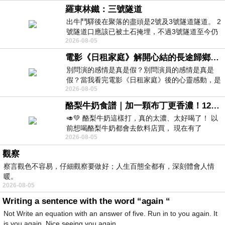
羅東林鐵：三號隧道
出牛鬥驛後在聚落的盡頭是2號及3號隧道隧道。 2
號隧道口應該已被土石掩埋，不過3號隧道至今仍
2026-08-05
存在。從台7丙牛鬥橋上往左岸上游方
電影《日租家庭》解開心結的長途歸鄉！能在電影院感受到地理的寬闊和人心的相鄰，真是太棒了！
別問演的感情是真是假？別問演員的感情是真是
假？當我看完電影《日租家庭》後的心靈感動，是
2026-08-05
真的。詮釋的情感觸動了人心，就是真情
酪梨牛奶食譜｜加一顆布丁更香濃！120秒完成飲料店級酪梨奶昔｜imami 旗艦豆漿機
🥑💚 酪梨牛奶這樣打，真的太濃、太好喝了！ 以
前想喝酪梨牛奶都會去飲料店買， 現在有了
2026-08-05
imami 健康煮藝｜旗艦破壁智慧養生豆漿機，
觀察
察言觀色不容易，仔細觀察要做好；人生百態全都有，深刻體會人情
暖。
2026-08-05
Writing a sentence with the word “again “
Not Write an equation with an answer of five. Run in to you again. It
is you again. Nice seeing you again.