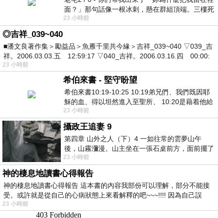
面？」那句話像一根冰刺，懸在群組頂端。三樓死
23 小時前
死盯著照片裡的人。那個人確實站在
◎吉祥_039~040
■潘文良著作集＞勵益品＞魚雁千里共今緣＞吉祥_039~040 ▽039_吉
祥。2006.03.03.五 12:59:17 ▽040_吉祥。2006.03.16.四 00:00:
23 小時前
希伯來書 - 堅守盼望
希伯來書10:19-10:25 10:19弟兄們、我們既因耶
穌的血、得以坦然進入至聖所、 10:20是藉着他給
23 小時前
我們開了一條又新又活的路從幔子經過
攝政王追妻 9
第四章 山外之人（下）4 一如往常的雲夢山午
後，山霧瀰漫。山主坐在一張石桌前方，面前擺了
23 小時前
一盤未下完的棋盤，還有一壺茶與兩只冒
神的棲息地讀書心得報告
神的棲息地讀書心得報告 這本書的內容我部份可以理解，部分不能接
受。或許就是從自己的心病狀態上來看解釋的吧~~~!!!! 因為自己誤
23 小時前