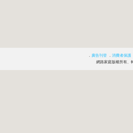
．
廣告刊登
．
消費者保護
網路家庭版權所有、轉載必究 