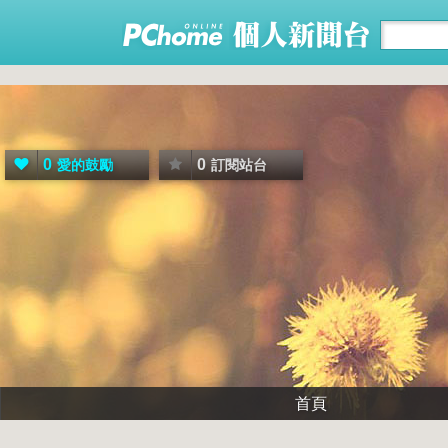
0
0
愛的鼓勵
訂閱站台
首頁