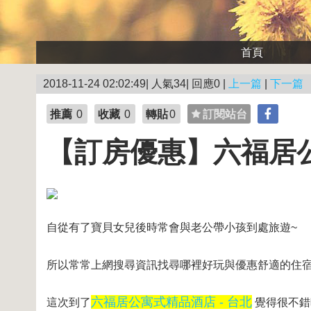
首頁
2018-11-24 02:02:49| 人氣34| 回應0 |
上一篇
|
下一篇
推薦
0
收藏
0
轉貼
0
訂閱站台
【訂房優惠】六福居公
自從有了寶貝女兒後時常會與老公帶小孩到處旅遊~
所以常常上網搜尋資訊找尋哪裡好玩與優惠舒適的住宿
六福居公寓式精品酒店 - 台北
這次到了
覺得很不錯