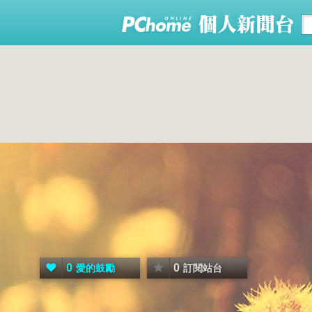
0
0
愛的鼓勵
訂閱站台