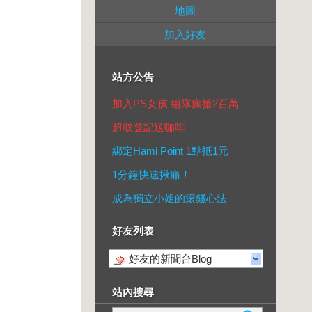
地圖
加入好友
站方公告
加入PS女孩 組隊瘋搶2百萬
超取登記送咖啡
綁定Hami Point 1點抵1元
1分鐘快速揪痛！
成為獨立小姐的滾錢心法
好友列表
好友的新聞台Blog
站內搜尋