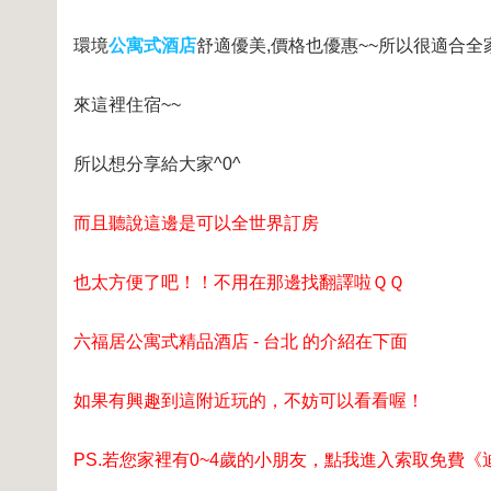
環境
公寓式酒店
舒適優美,價格也優惠~~所以很適合全
來這裡住宿~~
所以想分享給大家^0^
而且聽說這邊是可以全世界訂房
也太方便了吧！！不用在那邊找翻譯啦ＱＱ
六福居公寓式精品酒店 - 台北 的介紹在下面
如果有興趣到這附近玩的，不妨可以看看喔！
PS.若您家裡有0~4歲的小朋友，
點我進入索取免費《