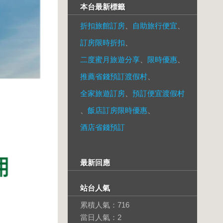
本台最新標籤
折扣旅館訂房
、
自助旅行便宜
、
訂房限時折扣
、
二度蜜月旅遊分享
、
限時優惠
、
推薦省錢預訂渡假村
、
全家旅遊訂房
、
預訂便宜渡假村
、
飯店訂房限時優惠
、
酒店省錢預訂
最新回應
站台人氣
累積人氣：
716
當日人氣：
2