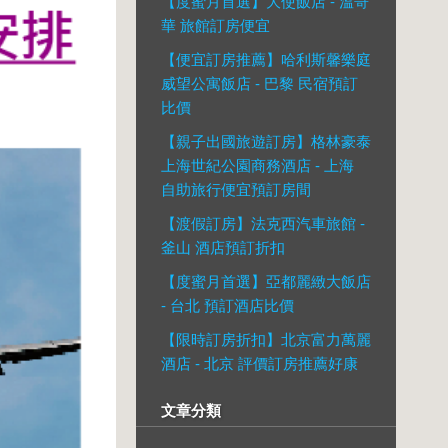
【度蜜月首選】大使飯店 - 溫哥
華 旅館訂房便宜
【便宜訂房推薦】哈利斯馨樂庭
威望公寓飯店 - 巴黎 民宿預訂
比價
【親子出國旅遊訂房】格林豪泰
上海世紀公園商務酒店 - 上海
自助旅行便宜預訂房間
【渡假訂房】法克西汽車旅館 -
釜山 酒店預訂折扣
【度蜜月首選】亞都麗緻大飯店
- 台北 預訂酒店比價
【限時訂房折扣】北京富力萬麗
酒店 - 北京 評價訂房推薦好康
文章分類