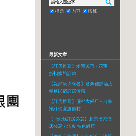
標題
內容
標籤
最新文章
【訂房推薦】愛曦民宿 - 花蓮
折扣旅館訂房
【報好康快來看】君鴻國際酒店
精選民宿訂房優惠
【訂房推薦】儷都大飯店 - 台南
預訂便宜渡假村
【Hotels訂房必選】北京怡家酒
店公寓 - 北京 特色飯店