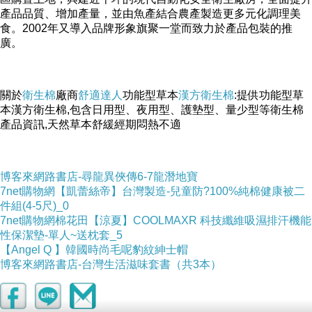
產品品質、增加產量，並由魚產結合農產製造更多元化調理美
食。2002年又導入品牌形象旗聚一堂而致力於產品包裝的推
廣。
關於
衛生棉
廠商
舒適達人
功能型草本
漢方衛生棉
:提供功能型草
本漢方衛生棉,包含日用型、夜用型、護墊型、量少型等衛生棉
產品資訊,天然草本舒緩經期悶熱不適
博客來網路書店-尋龍異俠傳6-7龍潛地寶
7net購物網【凱蕾絲帝】台灣製造-兒童防?100%純棉健康被二
件組(4-5尺)_0
7net購物網棉花田【涼夏】COOLMAXR 科技纖維吸濕排汗機能
性保潔墊-單人~送枕套_5
【Angel Q 】韓國時尚毛呢豹紋紳士帽
博客來網路書店-台灣生活滋味套書（共3本）