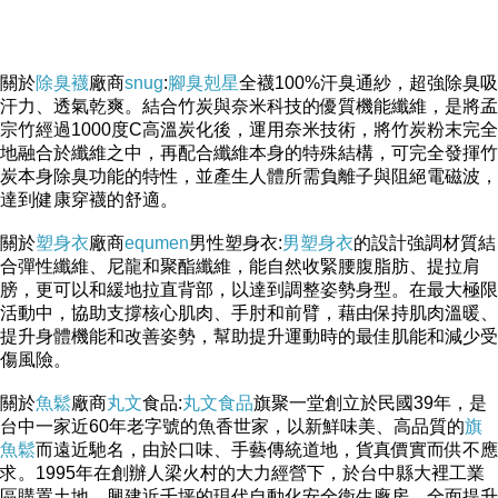
關於
除臭襪
廠商
snug
:
腳臭剋星
全襪100%汗臭通紗，超強除臭吸
汗力、透氣乾爽。結合竹炭與奈米科技的優質機能纖維，是將孟
宗竹經過1000度C高溫炭化後，運用奈米技術，將竹炭粉末完全
地融合於纖維之中，再配合纖維本身的特殊結構，可完全發揮竹
炭本身除臭功能的特性，並產生人體所需負離子與阻絕電磁波，
達到健康穿襪的舒適。
關於
塑身衣
廠商
equmen
男性塑身衣:
男塑身衣
的設計強調材質結
合彈性纖維、尼龍和聚酯纖維，能自然收緊腰腹脂肪、提拉肩
膀，更可以和緩地拉直背部，以達到調整姿勢身型。在最大極限
活動中，協助支撐核心肌肉、手肘和前臂，藉由保持肌肉溫暖、
提升身體機能和改善姿勢，幫助提升運動時的最佳肌能和減少受
傷風險。
關於
魚鬆
廠商
丸文
食品:
丸文食品
旗聚一堂創立於民國39年，是
台中一家近60年老字號的魚香世家，以新鮮味美、高品質的
旗
魚鬆
而遠近馳名，由於口味、手藝傳統道地，貨真價實而供不應
求。1995年在創辦人梁火村的大力經營下，於台中縣大裡工業
區購置土地，興建近千坪的現代自動化安全衛生廠房，全面提升