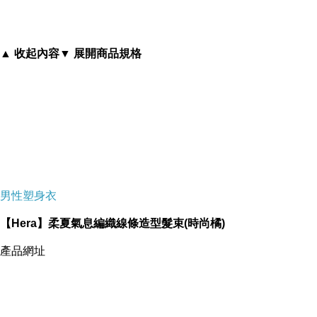
讓您成為眾人之中的可愛教主
▲ 收起內容
▼ 展開商品規格
男性塑身衣
【Hera】柔夏氣息編織線條造型髮束(時尚橘)
產品網址
-->