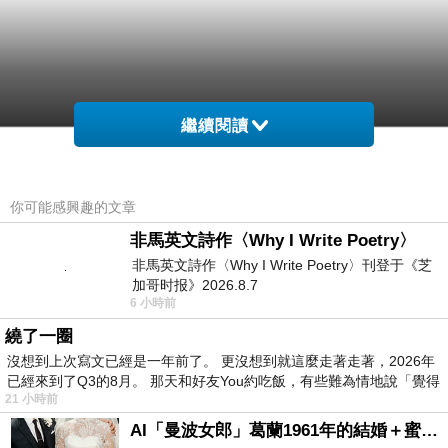
繼續閱讀
你可能感興趣的文章
非馬英文詩作〈Why I Write Poetry〉
非馬英文詩作〈Why I Write Poetry〉刊登于《芝
加哥时报》2026.8.7
6 小時前
繞了一圈
沒想到上次寫文已經是一年前了。 更沒想到就這麼走著走著，2026年
已經來到了Q3的8月。 那天和好友You約吃飯，有些難為情地說「覺得
21 小時前
AI「曼波女郎」葛蘭1961年的結婚＋蜜月旅行 #戀上老電影 #葛蘭 #粟子