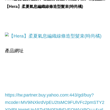
【Hera】柔夏氣息編織線條造型髮束(時尚橘)
產品網址
https://tw.partner.buy.yahoo.com:443/gd/buy?
mcode=MV9iNXkrdVpEU2tsMC9FUlVFc2pmSTY2
Y0dRUmpHUnA5Tyt3N0FMbFVFQWVzPQ==&url