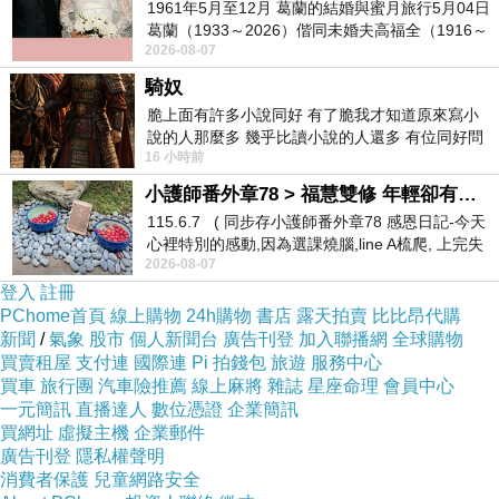
1961年5月至12月 葛蘭的結婚與蜜月旅行5月04日
葛蘭（1933～2026）偕同未婚夫高福全（1916～
2026-08-07
2004）乘郵輪赴倫敦6月15日於英國倫敦St.S
騎奴
脆上面有許多小說同好 有了脆我才知道原來寫小
說的人那麼多 幾乎比讀小說的人還多 有位同好問
16 小時前
了一個問題 她說為什麼高中文學獎的
小護師番外章78 > 福慧雙修 年輕卻有個老靈魂 ㄑ金剛經〉podcast
115.6.7 ( 同步存小護師番外章78 感恩日記-今天
心裡特別的感動,因為選課燒腦,line A梳爬, 上完失
2026-08-07
智課的她,特來傾
登入
註冊
PChome首頁
線上購物
24h購物
書店
露天拍賣
比比昂代購
新聞
/
氣象
股市
個人新聞台
廣告刊登
加入聯播網
全球購物
買賣租屋
支付連
國際連
Pi 拍錢包
旅遊
服務中心
買車
旅行團
汽車險推薦
線上麻將
雜誌
星座命理
會員中心
一元簡訊
直播達人
數位憑證
企業簡訊
買網址
虛擬主機
企業郵件
廣告刊登
隱私權聲明
消費者保護
兒童網路安全