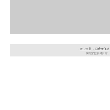
廣告刊登
消費者保護
．
．
網路家庭版權所有、轉載必究