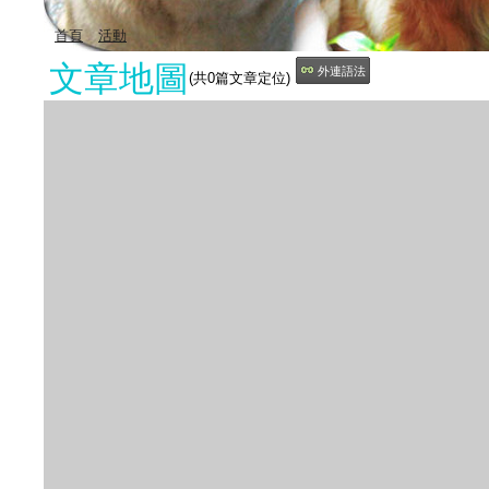
首頁
活動
文章地圖
外連語法
(共
0
篇文章定位)