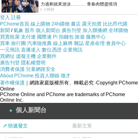
力過剩就來游泳............ 青春肉體盡情消
2 小時前
磨............ 晚餐不必
登入
註冊
PChome首頁
線上購物
24h購物
書店
露天拍賣
比比昂代購
新聞
/
氣象
股市
個人新聞台
廣告刊登
加入聯播網
全球購物
買賣租屋
支付連
國際連
Pi 拍錢包
旅遊
服務中心
買車
旅行團
汽車險推薦
線上麻將
雜誌
星座命理
會員中心
一元簡訊
直播達人
數位憑證
企業簡訊
買網址
虛擬主機
企業郵件
廣告刊登
隱私權聲明
消費者保護
兒童網路安全
About PChome
投資人聯絡
徵才
著作權保護
｜網路家庭版權所有、轉載必究
‧Copyright PChome
Online
PChome Online and PChome are trademarks of PChome
Online Inc.
個人新聞台
快速發文
最新文章