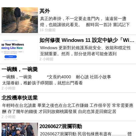
其外
真正的牽掛，不一定要走進門內， 遠遠留一盞
燈，也能讓彼此看見。 醒時寫一首詩 嘗試記下
16 分鐘前
寂寞 卻只能記下它的附屬物 原
如何修復 Windows 11 設定中缺少「Windows 更新」？
Windows 更新對於維護系統安全、效能和穩定性
至關重要。然而，部分使用者可能會遇到
2 小時前
Windows 11 設定應用程式中缺少「Windows 更
新」
一碗麵，一碗羮
一碗麵，一碗羮 *文長約4000 耐心讀 社區小故事
太陽眷顧，稚齡孩子睜開眼，就想出門看看
2 小時前
北投機車快送業
年輕時在台北讀書 畢業之後也在台北工作賺錢 工作很辛苦 常常需要應
酬 存了幾年的錢後 才回到故鄉桃園發展 自此也算是回鄉定居
2 小時前
20260627洄瀾羽動
20260627洄瀾羽動 民宿包棟應有盡有............ 體