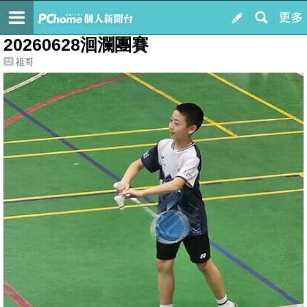
我的
最新文章
20260628洄瀾團賽
祖哥