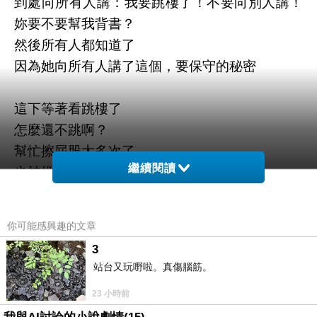
到處向所有人講：我要跳樓了！不要向別人講！
妳要不要幫我背書？
然後所有人都知道了
因為她向所有人講了這個，要保守的秘密
這下等著看跳樓了
怎麼還不跳啊？
幫忙擦屁股太多次了
繼續閱讀
也被推責任太多次了
不願再擦的下場
就是被公幹
你可能感興趣的文章
哈哈哈哈
3
要心甘情願帶著微笑的擦
站台又玩嘢啦。真傷腦筋。
才是王道是吧！
23 小時前