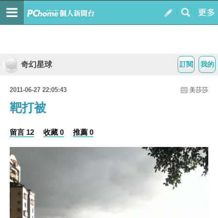
奇幻星球
訂閱
我的
2011-06-27 22:05:43
美莎莎
靶打被
留言 12
收藏 0
推薦 0