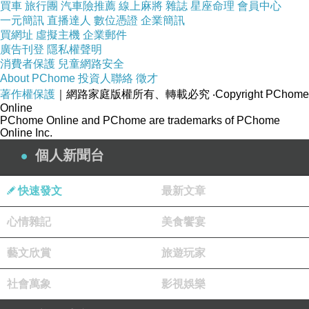
他們去互咬,沒我的事~
買車
旅行團
汽車險推薦
線上麻將
雜誌
星座命理
會員中心
2011-07-19 12:14:58
一元簡訊
直播達人
數位憑證
企業簡訊
買網址
虛擬主機
企業郵件
廣告刊登
隱私權聲明
(悄悄話)
消費者保護
兒童網路安全
2011-07-13 19:48:24
About PChome
投資人聯絡
徵才
著作權保護
｜網路家庭版權所有、轉載必究
‧Copyright PChome
Momo~
Online
PChome Online and PChome are trademarks of PChome
2011-07-04 18:57:03
Online Inc.
為什麼要急救???
個人新聞台
版主回應
前2星期正好有人憂鬱症發病
快速發文
最新文章
一連OVER DOSE 2次~~~
2次都被抓去醫院急救...@@
2011-07-19 12:14:29
心情雜記
美食饗宴
藝文欣賞
旅遊玩家
看更多回應
社會萬象
影視娛樂