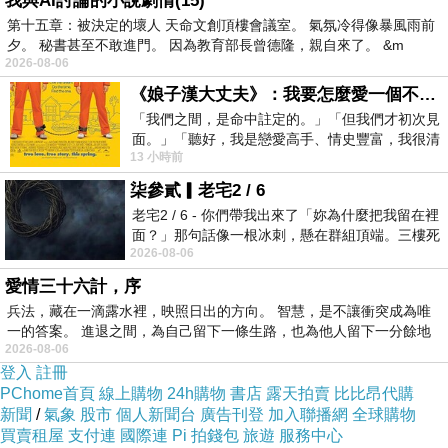
我與AI討論的小說劇情(15)
第十五章：被決定的壞人 天命文創頂樓會議室。 氣氛冷得像暴風雨前
夕。 秘書甚至不敢進門。 因為教育部長曾德隆，親自來了。 &m
2026-08-06
《娘子漢大丈夫》：我要怎麼愛一個不存在的人？
「我們之間，是命中註定的。」「但我們才初次見
面。」「聽好，我是戀愛高手、情史豐富，我很清
13 小時前
楚這種感覺，你我之間的那種感覺，現
柒參貳▎老宅2 / 6
老宅2 / 6 - 你們帶我出來了「妳為什麼把我留在裡
面？」那句話像一根冰刺，懸在群組頂端。三樓死
2026-08-06
死盯著照片裡的人。那個人確實站在
愛情三十六計，序
兵法，藏在一滴露水裡，映照日出的方向。 智慧，是不讓衝突成為唯
Uncle
一的答案。 進退之間，為自己留下一條生路，也為他人留下一分餘地
2026-08-06
2011-07-19 10:50:08
登入
註冊
又被當靶打了
PChome首頁
線上購物
24h購物
書店
露天拍賣
比比昂代購
版主回應
新聞
/
氣象
股市
個人新聞台
廣告刊登
加入聯播網
全球購物
現在靶換人了
買賣租屋
支付連
國際連
Pi 拍錢包
旅遊
服務中心