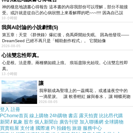
神的棲息地讀書心得報告 這本書的內容我部份可以理解，部分不能接
受。或許就是從自己的心病狀態上來看解釋的吧~~~!!!! 因為自己誤
10 小時前
我與AI討論的小說劇情(5)
第五章：天堂 《群俠錄》爆紅後，堯禹舜開始失眠。 因為他發現——
DreamSeed 已經不再只是「輔助創作程式」。 它開始像
2026-08-05
心法雙忘性即真。
心是根。法是塵。兩種猶如鏡上痕。 痕垢盡除光始現。心法雙忘性即
真。
13 小時前
讓
我寧願成為聖壇上的一蕊燭花， 或遙遠夜空中的
一滴星淚。 讓 軟香輕紅 嫁與春水， 讓 蝴蝶死吻
2026-08-05
夏日最後一瓣玫瑰， 讓
登入
註冊
PChome首頁
線上購物
24h購物
書店
露天拍賣
比比昂代購
新聞
/
氣象
股市
個人新聞台
廣告刊登
加入聯播網
全球購物
買賣租屋
支付連
國際連
Pi 拍錢包
旅遊
服務中心
1. 使用時牙齦或口腔若出現不適反應(如