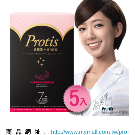
商品網址
:
http://www.mymall.com.tw/pro-