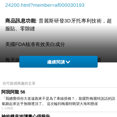
24200.html?member=af000030193
商品訊息功能
: 普麗斯研發3D牙托專利技術，超
服貼、零隙縫
美國FDA核准有效美白成分
每天30分鐘 省時、平價、方便、效果不打折
繼續閱讀
添加氟化物、強化琺瑯質
你可能感興趣的文章
商品訊息描述
:
使用說明:
阿我阿龍 56
「我總覺得你大老遠跑來不是為了牽線搭橋？」龍疆對梅麗特說話的語
氣聽起來近乎無聊透頂了。 這次輪到梅麗特眺望大海和懸崖
1 小時前
神的棲息地讀書心得報告