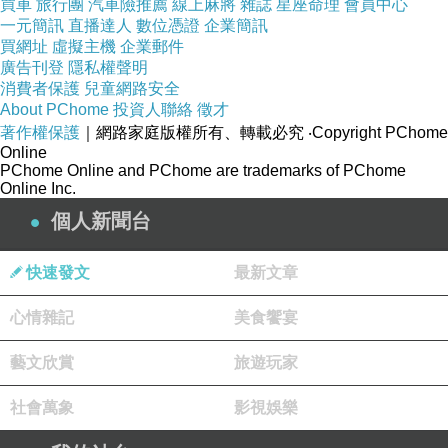
買車
旅行團
汽車險推薦
線上麻將
雜誌
星座命理
會員中心
紅、腫、疼痛等)，請即停止使用，並諮
一元簡訊
直播達人
數位憑證
企業簡訊
買網址
虛擬主機
企業郵件
詢牙醫師。
廣告刊登
隱私權聲明
消費者保護
兒童網路安全
About PChome
投資人聯絡
徵才
2. 使用時如有牙齒敏感現象，請暫停使
著作權保護
｜網路家庭版權所有、轉載必究
‧Copyright PChome
用，並諮詢牙醫師。
Online
PChome Online and PChome are trademarks of PChome
Online Inc.
3. 12歲以下孩童、孕婦或授乳期婦女，
個人新聞台
不建議使用。
快速發文
最新文章
4. 牙齦組織或口腔有病變，以及對本產
心情雜記
美食饗宴
品之成分有過敏者，請勿使用。
藝文欣賞
旅遊玩家
5. 避免不當吞食美白凝膠及牙托。
社會萬象
影視娛樂