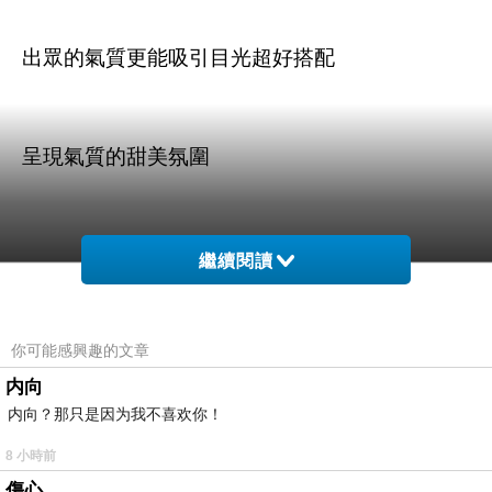
出眾的氣質更能吸引目光超好搭配
呈現氣質的甜美氛圍
繼續閱讀
商品訊息描述
:
你可能感興趣的文章
内向
内向？那只是因为我不喜欢你！
【9th．Street】時尚酷派．小船錨條紋圓領上衣
8 小時前
傷心