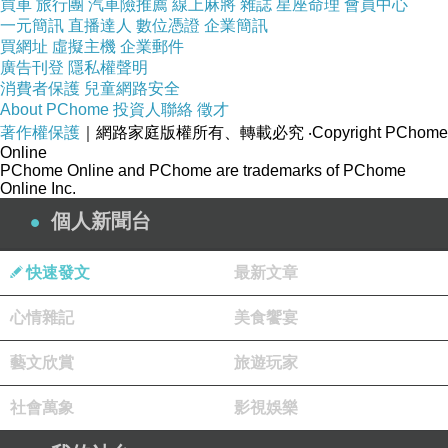
買車
旅行團
汽車險推薦
線上麻將
雜誌
星座命理
會員中心
肩寬：38cm 胸圍： 44cm 下擺：
一元簡訊
直播達人
數位憑證
企業簡訊
46cm
買網址
虛擬主機
企業郵件
廣告刊登
隱私權聲明
消費者保護
兒童網路安全
★此款商品不含內搭背心.飾品
About PChome
投資人聯絡
徵才
著作權保護
｜網路家庭版權所有、轉載必究
‧Copyright PChome
★MODEL試穿報告：MOEDL體型纖
Online
瘦，三圍32/23/34，身高164cm，體
PChome Online and PChome are trademarks of PChome
Online Inc.
重42kg，
個人新聞台
平日穿S號，此款示範穿感覺略鬆
快速發文
最新文章
★商品材質手感描述：棉質材質，彈
心情雜記
美食饗宴
性適中
藝文欣賞
旅遊玩家
★搭配建議：可參考下方圖檔，隨意
社會萬象
影視娛樂
搭配都很好看唷~