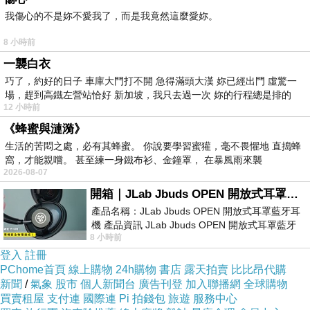
我傷心的不是妳不愛我了，而是我竟然這麼愛妳。
8 小時前
一襲白衣
巧了，約好的日子 車庫大門打不開 急得滿頭大漢 妳已經出門 虛驚一
場，趕到高鐵左營站恰好 新加坡，我只去過一次 妳的行程總是排的
12 小時前
《蜂蜜與漣漪》
生活的苦悶之處，必有其蜂蜜。 你說要學習蜜獾，毫不畏懼地 直搗蜂
窩，才能親嚐。 甚至練一身鐵布衫、金鐘罩， 在暴風雨來襲
2026-08-07
《試穿心得參考》
開箱｜JLab Jbuds OPEN 開放式耳罩藍牙耳機 - 設計美學，輕巧、透氣、環境音全物理達成！
產品名稱：JLab Jbuds OPEN 開放式耳罩藍牙耳
《FREE SIZE》
機 產品資訊 JLab Jbuds OPEN 開放式耳罩藍牙
8 小時前
耳機評語：非常有特色，值得喜愛美型工
全長： 59cm 袖長： 62cm 袖口寬：
登入
註冊
PChome首頁
線上購物
24h購物
書店
露天拍賣
比比昂代購
10cm
新聞
/
氣象
股市
個人新聞台
廣告刊登
加入聯播網
全球購物
買賣租屋
支付連
國際連
Pi 拍錢包
旅遊
服務中心