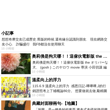
小記事
想想奇摩交友已成歷史.舊版的時候.還有緣分認識到朋友. 現在網路交
友小心. 詐騙盛行 我FB都沒在使用聊天
10 小時前
奥莉佛是狗天哪！！這傢伙電影版 the オリバーな犬、 (gosh ) このヤロウ movie
奥莉佛是狗天哪！！這傢伙電影版 the オリバーな
犬、 (gosh ) このヤロウ movie 導演 小田切讓 編
10 小時前
劇: 小田切讓 主演: 小田切讓
溫柔向上的浮力
115.6.9 溫柔向上的浮力 感恩日記-嗶嗶嗶,J的行
銷證照考上了補概論86分。 想要做就去做,勵精圖
10 小時前
治大成功,也是表法,堅持和努力
典藏封面聊兩句-【地圖】
「地圖」是一種奇妙的東西 將各式各樣的路徑攤