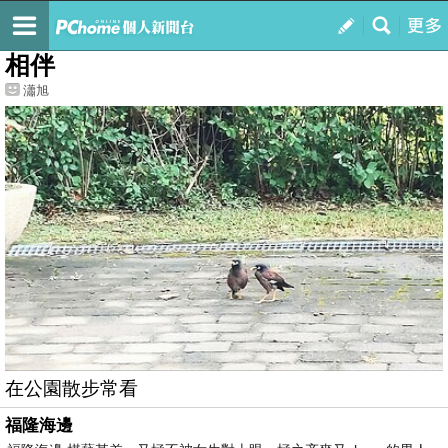
我的
最新文章
相伴
瀟旭
在公園散步常看
福隆海邊