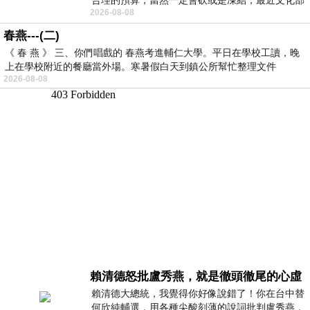
2026-08-08
要編列公視和Taiwan plus預算，在110年
春燕---(二)
《 春 燕 》 三、你們唱戲的 春燕考進輔仁大學。平日在學校工讀，晚
上在學校附近的餐廳當外場。寒暑假白天到鎮公所幫忙整理文件
2026-08-08
賴清德怒批盧秀燕，就是徹頭徹尾的心虛
賴清德大總統，我覺得你好像說錯了！你在台中替
何欣純輔選，用各種尖酸刻薄的說詞批判盧秀燕，