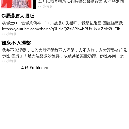
班可以戴耳機所以有時辦公會聽音樂 沒有特別固
22 小時前
定哪天但就是一周某一天會固定聽'90
C囉濃眉大眼版
橋係土D，但係夠傳神 「D」辦證好失禮咩。我堅強復國 國復強堅我
https://youtube.com/shorts/g9LsieQZzl8?is=hPUYUxMZMc2fLPlk
22 小時前
如來不入涅槃
我亦不入涅槃，以入大般涅槃故不入涅槃，入不入故，入大涅槃者得見
佛性 善男子！是大涅槃微妙經典，成就具足無量功德。佛性亦爾，悉
22 小時前