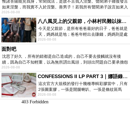
惟諸菩薩能見我身，常聞我法，是故不言我入涅槃。聲聞弟子雖復發言
如來涅槃，而我實不入於涅槃。善男子！若我所有聲聞弟子說言如來入
2026-08-08
八八風災上的父親節，小林村民難以抹滅的痛
今天是父親節，是所有爸爸最好的日子，爸爸就是
天，媽媽就是地；爸爸年輕出去賺錢，媽媽則是處
2026-08-08
理家務，職業不分高低貴賤，只有人品才
面對吧
沈思了好久 ，所有的錯都是自己造成的，自己不要去接觸就沒有後
續，因為自己不知輕重，以為無所謂出風頭，到頭出問題自己要承擔怨
2026-08-08
不
CONFESSIONS II LP PART 3｜娜語錄II LP PART 3
這次官方大規模的發行十幾種專輯彩膠當中，只有
2張圖案膠，一張是開腿喇叭、一張是條紋斑馬
2026-08-08
版；目前官網上只剩澳洲商店AU STORE