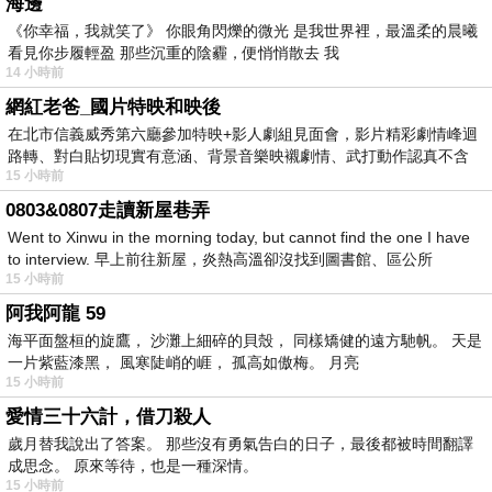
海邊
《你幸福，我就笑了》 你眼角閃爍的微光 是我世界裡，最溫柔的晨曦
看見你步履輕盈 那些沉重的陰霾，便悄悄散去 我
14 小時前
網紅老爸_國片特映和映後
在北市信義威秀第六廳參加特映+影人劇組見面會，影片精彩劇情峰迴
路轉、對白貼切現實有意涵、背景音樂映襯劇情、武打動作認真不含
15 小時前
糊、
0803&0807走讀新屋巷弄
Went to Xinwu in the morning today, but cannot find the one I have
to interview. 早上前往新屋，炎熱高溫卻沒找到圖書館、區公所
15 小時前
阿我阿龍 59
海平面盤桓的旋鷹， 沙灘上細碎的貝殼， 同樣矯健的遠方馳帆。 天是
一片紫藍漆黑， 風寒陡峭的崕， 孤高如傲梅。 月亮
15 小時前
愛情三十六計，借刀殺人
歲月替我說出了答案。 那些沒有勇氣告白的日子，最後都被時間翻譯
成思念。 原來等待，也是一種深情。
15 小時前