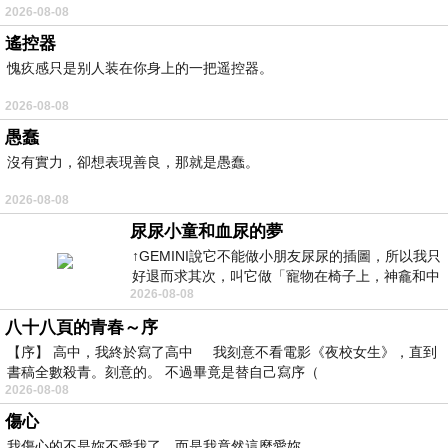
2026-08-08
遙控器
愧疚感只是别人装在你身上的一把遥控器。
2026-08-08
愚蠢
沒有實力，卻想表現善良，那就是愚蠢。
2026-08-08
尿尿小童和血尿的夢
↑GEMINI說它不能做小朋友尿尿的插圖，所以我只
好退而求其次，叫它做「寵物在椅子上，神龕和中
2026-08-08
年人臉孔」的畫了。 六月底
八十八頁的青春～序
【序】 高中，我終於寫了高中 我刻意不看電影《夜校女生》，直到
書稿全數殺青。刻意的。 不過畢竟是替自己寫序（
2026-08-08
傷心
我傷心的不是妳不愛我了，而是我竟然這麼愛妳。