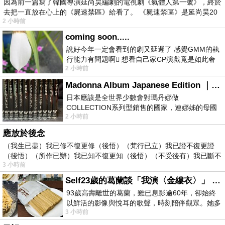
因為前一篇寫了韓國導演延尚昊編劇的電視劇《氣體人第一號》，終於
去把一直放在心上的《屍速禁區》給看了。 《屍速禁區》是延尚昊20
2 小時前
coming soon.....
說好今年一定會看到的劇又延遲了 感覺GMM的執
行能力有問題啊🫩 想看自己家CP演戲竟是如此奢
2 小時前
侈的事 GMM你說看看啊😑 先把劇放
Madonna Album Japanese Edition ｜瑪丹娜專輯們2026年日本版重發系列
日本應該是全世界少數會對瑪丹娜做
COLLECTION系列型銷售的國家，連娜姊的母國
2 小時前
美國都沒對她這樣過，這全拜在他們到現在唱片
應放於後念
（我生已盡）我已修不復更修（後悟）（梵行已立）我已證不復更證
（後悟）（所作已辦）我已知不復更知（後悟）（不受後有）我已斷不
3 小時前
復
Self23歲的葛蘭談「我演〈金縷衣〉」 #戀上老電影 #粟子 #葛蘭
93歲高壽離世的葛蘭，雖已息影逾60年，卻始終
以鮮活的影像與悅耳的歌聲，時刻陪伴觀眾。她多
3 小時前
才多藝、陽光開朗的形象，不僅保留在電影