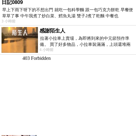
日記0809
早上下雨下呀下的不想出門 就吃一包科學麵 跟一包巧克力餅乾 早餐便
草草了事 中午我煮了炒白菜、鱈魚丸湯 雙子J煮了乾麵 中餐也
3 小時前
感謝陌生人
拉著小拉車上賣場，為即將到來的中元節預作準
備。 買了好多物品，小拉車裝滿滿，上頭還堆兩
4 小時前
紙箱。 雖辛苦了點，這點程度我一個人搬