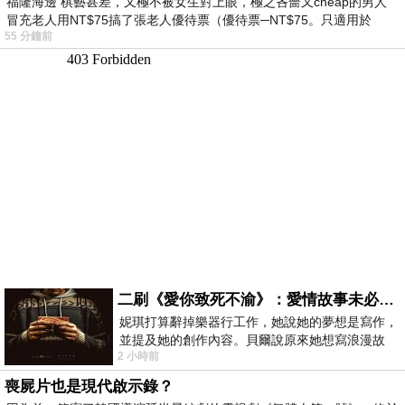
福隆海邊 棋藝甚差，又極不被女生對上眼，極之吝嗇又cheap的男人
冒充老人用NT$75搞了張老人優待票（優待票─NT$75。只適用於
55 分鐘前
二刷《愛你致死不渝》：愛情故事未必是浪漫故事
妮琪打算辭掉樂器行工作，她說她的夢想是寫作，
並提及她的創作內容。貝爾說原來她想寫浪漫故
2 小時前
事，妮琪回應：「不是浪漫故事，是愛情
喪屍片也是現代啟示錄？