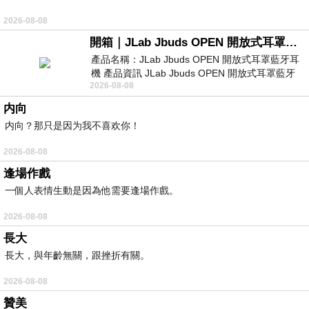
2026-08-08
開箱｜JLab Jbuds OPEN 開放式耳罩藍牙耳機 - 設計美學，輕巧、透氣、環境音全物理達成！
產品名稱：JLab Jbuds OPEN 開放式耳罩藍牙耳
機 產品資訊 JLab Jbuds OPEN 開放式耳罩藍牙
2026-08-08
耳機評語：非常有特色，值得喜愛美型工
内向
内向？那只是因为我不喜欢你！
2026-08-08
逢場作戲
一個人表情生動是因為他需要逢場作戲。
2026-08-08
長大
長大，與年齡無關，跟挫折有關。
2026-08-08
贊美