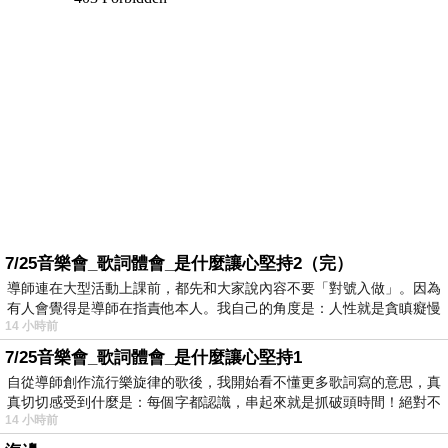
7/25音樂會_歌詞體會_是什麼讓心堅持2（完）
導師連在大型活動上課前，都先和大家說內容不要「對號入做」。因為
有人會覺得是導師在指責他本人。我自己的角度是：人性就是貪瞋癡慢
14 小時前
7/25音樂會_歌詞體會_是什麼讓心堅持1
自從導師創作流行樂旋律的歌後，我開始看不懂更多歌詞寫的意思，真
真切切感受到什麼是：每個字都認識，串起來就是抓破頭時間！絕對不
14 小時前