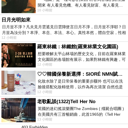
開來 有人看見危機、有人看見財富、有人看見…
10 小時前
從中可以發掘出不同的
日月光明如來
日月豈不淨？凡夫見月雲遮見日雲障便言日月不淨，日月豈不淨耶？日
月豈為汝分別？本淨、本念、本法、本心。真性本然，體自空寂，性相
12 小時前
羅東林鐵：林鐵館(羅東林業文化園區)
想要瞭解太平山林場的歷史文化，目前在羅東林業
文化園區的各場館有展示，如果對林鐵有興趣，可
12 小時前
以到林鐵館。 這裡展示從山下
♡♡韓國保養新選擇：SIORÉ NMN賦活泡泡化妝水♡♡
化妝水除了是日常保養的重要步驟外 也可以在洗
臉後搭配化妝棉使用，以作為再次清潔 自然也是
12 小時前
我的保養必備品項 不過，我對於化妝
老歌亂談(1322)Tell Her No
英國的迷幻搖滾樂團The Zombies ( 殭屍合唱團 )
在美國共有三首暢銷曲，此首1965的《Tell Her
13 小時前
No》即為其中之一，在告示牌百大單曲