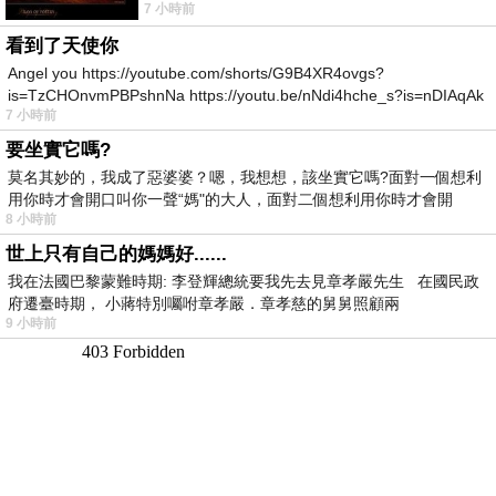
7 小時前
所以開心就好 生活不會辜負認真
看到了天使你
Angel you https://youtube.com/shorts/G9B4XR4ovgs?
is=TzCHOnvmPBPshnNa https://youtu.be/nNdi4hche_s?is=nDIAqAk
7 小時前
要坐實它嗎?
莫名其妙的，我成了惡婆婆？嗯，我想想，該坐實它嗎?面對一個想利
用你時才會開口叫你一聲“媽"的大人，面對二個想利用你時才會開
8 小時前
世上只有自己的媽媽好......
我在法國巴黎蒙難時期: 李登輝總統要我先去見章孝嚴先生 在國民政
府遷臺時期， 小蔣特別囑咐章孝嚴．章孝慈的舅舅照顧兩
9 小時前