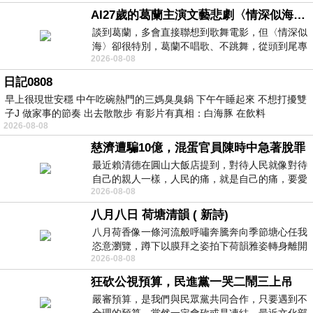
AI27歲的葛蘭主演文藝悲劇〈情深似海〉 #戀上老電影 #葛蘭 #粟子
談到葛蘭，多會直接聯想到歌舞電影，但〈情深似
海〉卻很特別，葛蘭不唱歌、不跳舞，從頭到尾專
2026-08-08
心演戲。拍攝期間，經常工作超過12個鐘
日記0808
早上很現世安穩 中午吃碗熱門的三媽臭臭鍋 下午午睡起來 不想打擾雙
子J 做家事的節奏 出去散散步 有影片有真相：白海豚 在飲料
2026-08-08
慈濟遭騙10億，混蛋官員陳時中急著脫罪
最近賴清德在圓山大飯店提到，對待人民就像對待
自己的親人一樣，人民的痛，就是自己的痛，要愛
2026-08-08
民如親，說的這麼好聽，實際上根本沒做
八月八日 荷塘清韻 ( 新詩)
八月荷香像一條河流般呼嘯奔騰奔向季節塘心任我
恣意瀏覽，蹲下以膜拜之姿拍下荷韻雅姿轉身離開
2026-08-08
時我把美麗的遐想掛在亭亭葉柄上盼望
狂砍公視預算，民進黨一哭二鬧三上吊
嚴審預算，是我們與民眾黨共同合作，只要遇到不
合理的預算，當然一定會砍或是凍結，最近文化部