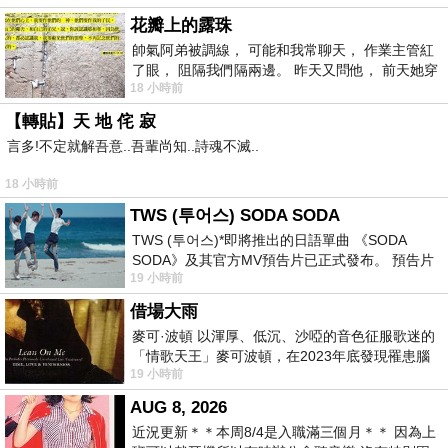
花瓣上的露珠
帥氣阿弟被調線， 可能和我常聊天， 作業主管紅
了眼， 阻隔我們隔兩邊。 昨天又問他， 前天她穿
18 小時前
什麼顏色衣服， 不經
【轉貼】天 地 侘 寂
言多!不定就解吾意..吾輩尚知..詩魂不滅..
18 小時前
TWS (투어스) SODA SODA
TWS (투어스)*即將推出的日語單曲 《SODA
SODA》及其官方MV預告片已正式發布。 預告片
19 小時前
一經發布， 就引發了粉絲們對這次夏季回
借場大雨
麥可·波頓 以渾厚、低沉、沙啞的音色征服歌迷的
「情歌天王」麥可波頓，在2023年底發現罹患腦
19 小時前
瘤「祈禱早日康復，一切都好」。
AUG 8, 2026
近況更新＊＊本周8/4是入職滿三個月＊＊ 因為上