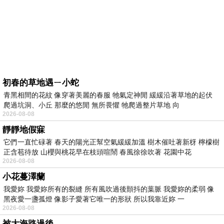
初春的草地遇ㄧ小蛇
青黑相間的花紋 像穿著美麗的春服 牠氣定神閒 緩緩沿著草地的起伏
爬過坑洞、小丘 那麼的悠閒 無所畏懼 牠爬過整片草地 向
2026-08-08
靜靜地假寐
它們一直忙碌著 春天的陽光正幫空氣緩緩加溫 樹木催吐著新枒 檸檬樹
正含苞待放 山櫻與桃花早在枝頭喧鬧 春風徐徐吹著 花園中花
2026-08-08
小花蔓澤蘭
我愛妳 我愛妳所有的裂縫 所有風吹過後顫抖的葉脈 我愛妳的柔弱 像
黑夜愛一盞孤燈 像影子愛著它唯一的形狀 所以我靠近妳 一
2026-08-08
被大海路過後