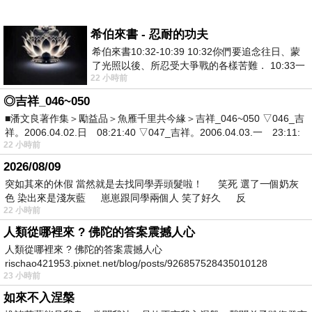
希伯來書 - 忍耐的功夫
希伯來書10:32-10:39 10:32你們要追念往日、蒙
了光照以後、所忍受大爭戰的各樣苦難． 10:33一
22 小時前
面被毀謗、遭患難、成了戲景、叫眾人
◎吉祥_046~050
■潘文良著作集＞勵益品＞魚雁千里共今緣＞吉祥_046~050 ▽046_吉
祥。2006.04.02.日 08:21:40 ▽047_吉祥。2006.04.03.一 23:11:
22 小時前
2026/08/09
突如其來的休假 當然就是去找同學弄頭髮啦！ 笑死 選了一個奶灰
色 染出來是淺灰藍 崽崽跟同學兩個人 笑了好久 反
22 小時前
人類從哪裡來 ? 佛陀的答案震撼人心
人類從哪裡來 ? 佛陀的答案震撼人心
rischao421953.pixnet.net/blog/posts/926857528435010128
23 小時前
如來不入涅槃