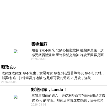
靈魂相願
知道你永不回來 悲痛心情難按捺 擁抱你最後一次
感受微弱體溫時 重逢盼望交給祢 祢說天國再見面
2026-08-08
此刻忍淚說別離 他日靈魂再
藍玫友6
玫師妹玫師妹 妳不殺生，實屬可貴 妳也別老逗著蟑螂玩 妳不打死牠，
抓弄牠 這...打蟑螂當打地鼠 也是項可愛的遊戲？ 是說，滿院
2026-08-08
歡迎回家，Lando！
三個星期前的週六，去伊利沙白市的寵物用品店購
買 Kylo 的零食。那家店有賣虎皮鸚鵡，我每次光
2026-08-08
顧都會去看一下。他們偶爾會引進 C