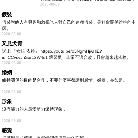
2026-08-08
罵她施政滿意度輸給陳其邁，甚至還說盧
假裝
假裝對他人有興趣和忽視他人對自己的這種假裝，是社會關係維持的主
因。
2026-08-08
又見犬青
送上 「女孩 依賴」 https://youtu.be/o3NgmHjAHiE?
is=CCvsvJhSur12W4s1 壞習慣，非常不適合改，只會越來越依賴。
2026-08-08
我害怕的
婚姻
維持關係的目的是合作，不要什麼事都講到感情。婚姻，亦如是。
2026-08-08
形象
沒有能力的人最愛努力保持形象，
2026-08-08
感覺
把感覺當成感情，是愛情關係里最大的誤解。