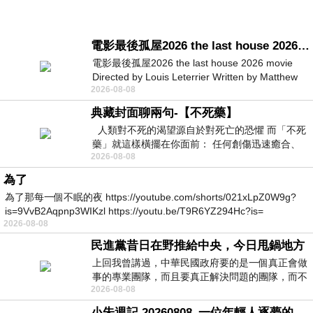
電影最後孤屋2026 the last house 2026 movie
電影最後孤屋2026 the last house 2026 movie
Directed by Louis Leterrier Written by Matthew
2026-08-08
Robinson Starring Greta Lee Wa
典藏封面聊兩句-【不死藥】
人類對不死的渴望源自於對死亡的恐懼 而「不死
藥」就這樣橫擺在你面前： 任何創傷迅速癒合、
2026-08-08
停止衰老、痛覺消失…堪
為了
為了那每一個不眠的夜 https://youtube.com/shorts/021xLpZ0W9g?
is=9VvB2Aqpnp3WIKzl https://youtu.be/T9R6YZ294Hc?is=
2026-08-08
民進黨昔日在野推給中央，今日甩鍋地方
上回我曾講過，中華民國政府要的是一個真正會做
事的專業團隊，而且要真正解決問題的團隊，而不
2026-08-08
是只會到處甩鍋的雙標團隊，最近民進黨
小朱週記 20260808_一位年輕人逐夢的真實故事