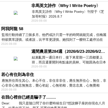
非馬英文詩作〈Why I Write Poetry〉
非馬英文詩作〈Why I Write Poetry〉刊登于《芝
加哥时报》2026.8.7
2026-08-08
阿我阿龍 58
監視行動持續了三個多月。他們或許只需一半的時間就能完成，但梅麗
特卻異常謹慎。或者說，比平常更謹慎。她找到了一艘特工處停泊在
2026-08-08
週間農居第284週（2026/6/23-2026/6/24) 夏至 金黃稻浪洋溢豐收喜悅
結束亂買一通日本行，接下來星期一三四都要上
班，而且還要開到有點遠的員林。可能因為在日本
2026-08-08
花不少錢，星期一出門上班時，心裡沒有一
若心有住則為非住
應無所住而生其心。本心不住，非住非非住，應生無所住心，無住，非
心非非心無念無無念，覺心初起，心無初相，覺念念真，心無覺相
2026-08-08
在我心裡你已經是騙子了........
Dear: 我只是隨口問了你什麼時候生日?想說獅子座的你現在八月
了，結果出現了20，我不 可置信地看著這個