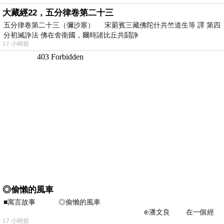
大藏經22，五分律卷第二十三
五分律卷第二十三（彌沙塞） 宋罽賓三藏佛陀什共竺道生等 譯 第四
分初滅諍法 佛在舍衛國，爾時諸比丘共鬪諍
17 小時前
◎偷懶的風車
■寓言故事 ◎偷懶的風車
⊕潘文良 在一個經
17 小時前
常颳風的山丘上—&m