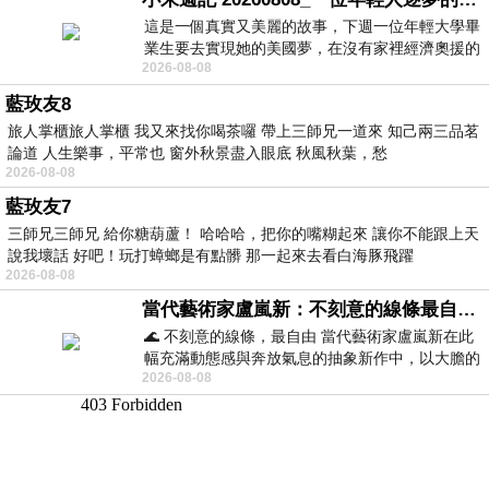
這是一個真實又美麗的故事，下週一位年輕大學畢
業生要去實現她的美國夢，在沒有家裡經濟奧援的
2026-08-08
情況下，靠著自我努力工作累積出國基
藍玫友8
旅人掌櫃旅人掌櫃 我又來找你喝茶囉 帶上三師兄一道來 知己兩三品茗
論道 人生樂事，平常也 窗外秋景盡入眼底 秋風秋葉，愁
2026-08-08
藍玫友7
三師兄三師兄 給你糖葫蘆！ 哈哈哈，把你的嘴糊起來 讓你不能跟上天
說我壞話 好吧！玩打蟑螂是有點髒 那一起來去看白海豚飛躍
2026-08-08
當代藝術家盧嵐新：不刻意的線條最自由，讓色彩流動、筆觸自己說話
🌊 不刻意的線條，最自由 當代藝術家盧嵐新在此
幅充滿動態感與奔放氣息的抽象新作中，以大膽的
2026-08-08
藍色顏料在白色畫布上揮灑、壓印與流淌