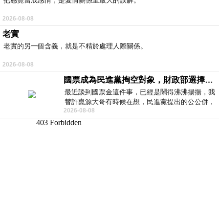
2026-08-08
老實
老實的另一個含義，就是不精於處理人際關係。
2026-08-08
國票成為民進黨掏空對象，財政部選擇性失憶
最近談到國票金這件事，已經是鬧得沸沸揚揚，我
替許崑源大哥有時候在想，民進黨提出的公公併，
2026-08-08
其實就是想要國庫通黨庫，鬧出最大的醜