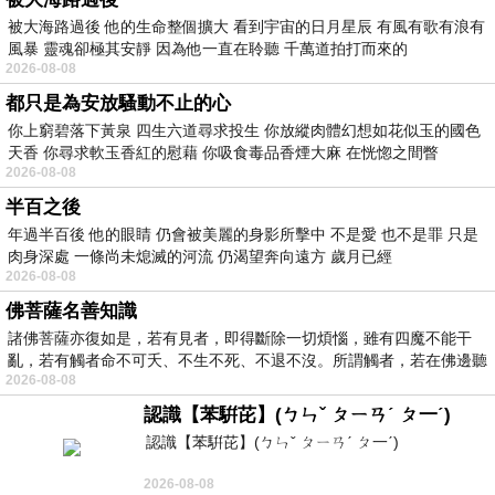
被大海路過後 他的生命整個擴大 看到宇宙的日月星辰 有風有歌有浪有
風暴 靈魂卻極其安靜 因為他一直在聆聽 千萬道拍打而來的
2026-08-08
都只是為安放騷動不止的心
你上窮碧落下黃泉 四生六道尋求投生 你放縱肉體幻想如花似玉的國色
天香 你尋求軟玉香紅的慰藉 你吸食毒品香煙大麻 在恍惚之間瞥
2026-08-08
半百之後
年過半百後 他的眼睛 仍會被美麗的身影所擊中 不是愛 也不是罪 只是
肉身深處 一條尚未熄滅的河流 仍渴望奔向遠方 歲月已經
2026-08-08
佛菩薩名善知識
諸佛菩薩亦復如是，若有見者，即得斷除一切煩惱，雖有四魔不能干
亂，若有觸者命不可夭、不生不死、不退不沒。所謂觸者，若在佛邊聽
2026-08-08
受
認識【苯騈芘】(ㄅㄣˇ ㄆㄧㄢˊ ㄆ一ˊ)
認識【苯騈芘】(ㄅㄣˇ ㄆㄧㄢˊ ㄆ一ˊ)
2026-08-08