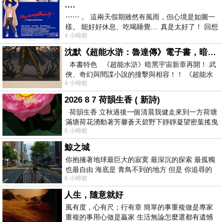
….
⋯⋯ 。 這兩天假期雖然有風雨，但心境是如圖一
樣。 能好好休息、吃喝睡覺.... 真是太好了！ 回想
4 小時前
起來，以前根本就很難有這
沈默《超能水滸：魯達傳》電子書，暗黑宇宙新章，一一五年八月璀璨上架！
本書特色 《超能水滸》暗黑宇宙新章再開！ 武
俠、奇幻與間諜小說的撞擊與相容！！ 《超能水
4 小時前
滸》系列第四部
2026 8 7 荷韻生香 ( 新詩)
荷韻生香 立秋過後一個清晨我健走來到一方荷塘
滿塘荷花湧動著芳馨蒼天碧野下靜靜凝望密葉搖曳
5 小時前
幽泉中復有蛙鳴嘓嘓水波裡搖曳
鯨之城
你抱擁著地球最巨大的寂寞 最深沉的探索 最孤獨
也最自由 海底是 青鳥不到的地方 但是 你追尋的
6 小時前
幸福 可以比珍珠更
人生，隨意就好
風有度，心有尺；行有章 簡單的事重複做是專家
重複的事用心做是贏家 生活無論怎麼選都有遺憾