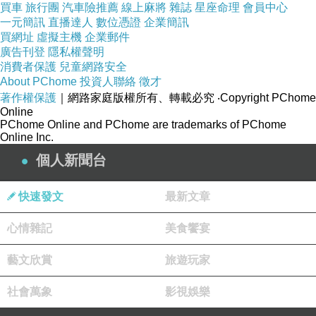
買車
旅行團
汽車險推薦
線上麻將
雜誌
星座命理
會員中心
一元簡訊
直播達人
數位憑證
企業簡訊
買網址
虛擬主機
企業郵件
廣告刊登
隱私權聲明
商品訊息描述
:
消費者保護
兒童網路安全
About PChome
投資人聯絡
徵才
著作權保護
｜網路家庭版權所有、轉載必究
‧Copyright PChome
Online
PChome Online and PChome are trademarks of PChome
Online Inc.
復古格子圓領修身無袖洋裝 TATA
個人新聞台
快速發文
最新文章
心情雜記
美食饗宴
藝文欣賞
旅遊玩家
社會萬象
影視娛樂