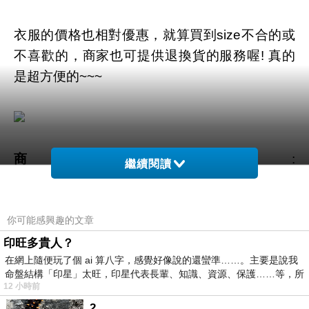
衣服的價格也相對優惠，就算買到size不合的或
不喜歡的，商家也可提供退換貨的服務喔! 真的
是超方便的~~~
商品網址
:
繼續閱讀
https://tw.partner.buy.yahoo.com:443/gd/buy?
mcode=MV92TVFFTzVWMmdNZWZLK1l4cGd
1K3UwUS81Q00ra1YwT2t6MklYVDRlbVVZPQ
你可能感興趣的文章
==&url=https://tw.buy.yahoo.com/gdsale/gdsale
印旺多貴人？
在網上隨便玩了個 ai 算八字，感覺好像說的還蠻準……。主要是說我
.asp?gdid=5359922
命盤結構「印星」太旺，印星代表長輩、知識、資源、保護……等，所
12 小時前
商品訊息功能
:
2