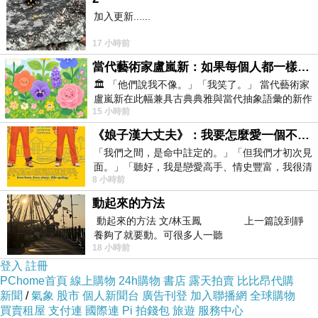
加入更新......
17 小時前
歐美最hot的款式
當代藝術家盧嵐新：如果每個人都一樣，這世界該有多無聊？
🏛️ 「他們說我不像。」「我笑了。」 當代藝術家
盧嵐新在此幅兼具古典典雅與當代抽象語彙的新作
15 小時前
中，以沈靜的藍色空間為背景，描繪了
專業的全尺寸製作
《娘子漢大丈夫》：我要怎麼愛一個不存在的人？
「我們之間，是命中註定的。」「但我們才初次見
面。」「聽好，我是戀愛高手、情史豐富，我很清
8 小時前
楚這種感覺，你我之間的那種感覺，現
我們的團隊來自台、美、韓三地的頂尖時尚工作
動起來的方法
者一同開發商品
動起來的方法 文/林玉鳳 上一篇說到靜
養夠了就要動。可很多人一聽
18 小時前
登入
註冊
給追求時尚的妳有著與眾不同的時尚體驗
PChome首頁
線上購物
24h購物
書店
露天拍賣
比比昂代購
新聞
/
氣象
股市
個人新聞台
廣告刊登
加入聯播網
全球購物
買賣租屋
支付連
國際連
Pi 拍錢包
旅遊
服務中心