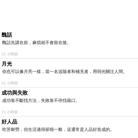
醜話
醜話先講在前，麻煩就不會留在後。
21 小時前
月光
你也可以像月亮一樣，當一名追隨者和補充者，用弱光關注人間。
21 小時前
成功與失敗
成功靠不斷找方法，失敗靠不停找藉口。
21 小時前
好人品
吃苦耐勞，但生活過得卻很一般，這通常是人品好造成的。