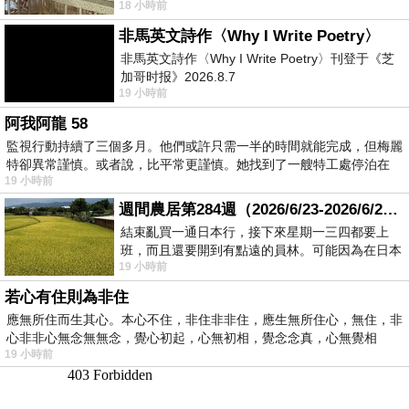
18 小時前
顧都會去看一下。他們偶爾會引進 C
非馬英文詩作〈Why I Write Poetry〉
非馬英文詩作〈Why I Write Poetry〉刊登于《芝
加哥时报》2026.8.7
19 小時前
阿我阿龍 58
監視行動持續了三個多月。他們或許只需一半的時間就能完成，但梅麗
特卻異常謹慎。或者說，比平常更謹慎。她找到了一艘特工處停泊在
19 小時前
週間農居第284週（2026/6/23-2026/6/24) 夏至 金黃稻浪洋溢豐收喜悅
結束亂買一通日本行，接下來星期一三四都要上
班，而且還要開到有點遠的員林。可能因為在日本
19 小時前
花不少錢，星期一出門上班時，心裡沒有一
若心有住則為非住
應無所住而生其心。本心不住，非住非非住，應生無所住心，無住，非
心非非心無念無無念，覺心初起，心無初相，覺念念真，心無覺相
19 小時前