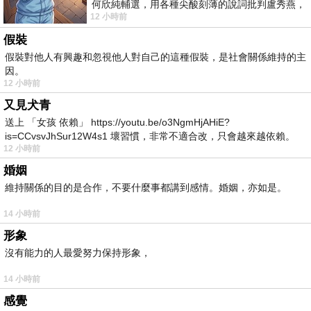
何欣純輔選，用各種尖酸刻薄的說詞批判盧秀燕，
12 小時前
罵她施政滿意度輸給陳其邁，甚至還說盧
假裝
假裝對他人有興趣和忽視他人對自己的這種假裝，是社會關係維持的主
因。
12 小時前
又見犬青
送上 「女孩 依賴」 https://youtu.be/o3NgmHjAHiE?
is=CCvsvJhSur12W4s1 壞習慣，非常不適合改，只會越來越依賴。
12 小時前
我害怕的
婚姻
維持關係的目的是合作，不要什麼事都講到感情。婚姻，亦如是。
14 小時前
形象
沒有能力的人最愛努力保持形象，
14 小時前
感覺