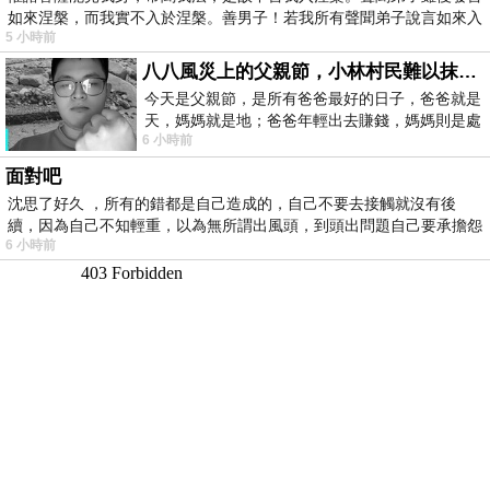
如來涅槃，而我實不入於涅槃。善男子！若我所有聲聞弟子說言如來入
5 小時前
八八風災上的父親節，小林村民難以抹滅的痛
今天是父親節，是所有爸爸最好的日子，爸爸就是
天，媽媽就是地；爸爸年輕出去賺錢，媽媽則是處
6 小時前
理家務，職業不分高低貴賤，只有人品才
面對吧
沈思了好久 ，所有的錯都是自己造成的，自己不要去接觸就沒有後
續，因為自己不知輕重，以為無所謂出風頭，到頭出問題自己要承擔怨
6 小時前
不