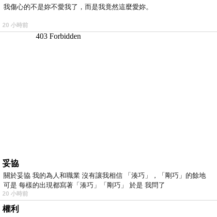
我傷心的不是妳不愛我了，而是我竟然這麼愛妳。
20 小時前
妥協
關於妥協 我的為人和職業 沒有讓我相信 「湊巧」，「剛巧」的餘地
可是 每樣的出現都寫著「湊巧」「剛巧」 於是 我問了
20 小時前
權利