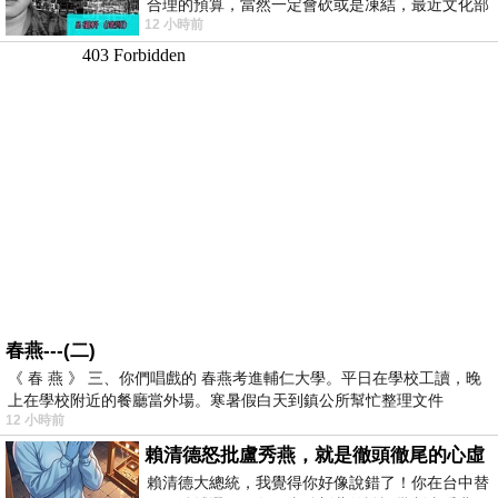
合理的預算，當然一定會砍或是凍結，最近文化部
12 小時前
要編列公視和Taiwan plus預算，在110年
春燕---(二)
《 春 燕 》 三、你們唱戲的 春燕考進輔仁大學。平日在學校工讀，晚
上在學校附近的餐廳當外場。寒暑假白天到鎮公所幫忙整理文件
12 小時前
賴清德怒批盧秀燕，就是徹頭徹尾的心虛
賴清德大總統，我覺得你好像說錯了！你在台中替