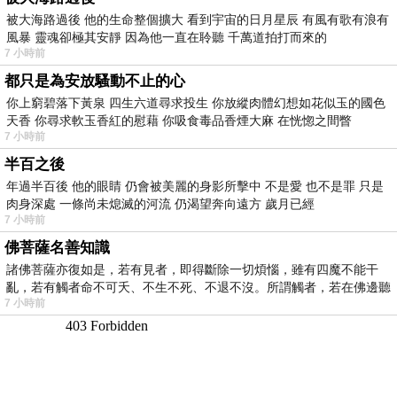
被大海路過後 他的生命整個擴大 看到宇宙的日月星辰 有風有歌有浪有
風暴 靈魂卻極其安靜 因為他一直在聆聽 千萬道拍打而來的
7 小時前
都只是為安放騷動不止的心
你上窮碧落下黃泉 四生六道尋求投生 你放縱肉體幻想如花似玉的國色
天香 你尋求軟玉香紅的慰藉 你吸食毒品香煙大麻 在恍惚之間瞥
7 小時前
半百之後
年過半百後 他的眼睛 仍會被美麗的身影所擊中 不是愛 也不是罪 只是
肉身深處 一條尚未熄滅的河流 仍渴望奔向遠方 歲月已經
7 小時前
佛菩薩名善知識
諸佛菩薩亦復如是，若有見者，即得斷除一切煩惱，雖有四魔不能干
亂，若有觸者命不可夭、不生不死、不退不沒。所謂觸者，若在佛邊聽
7 小時前
受