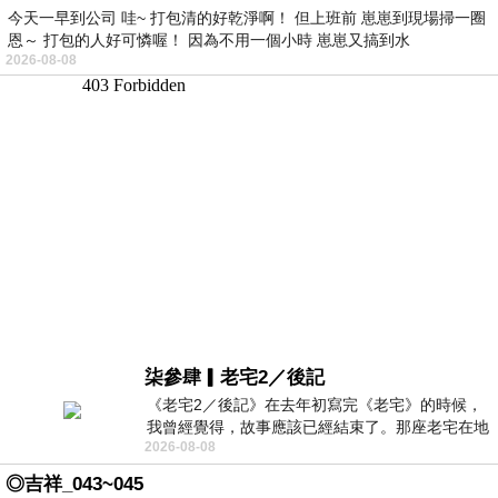
今天一早到公司 哇~ 打包清的好乾淨啊！ 但上班前 崽崽到現場掃一圈
恩～ 打包的人好可憐喔！ 因為不用一個小時 崽崽又搞到水
2026-08-08
柒參肆▎老宅2／後記
《老宅2／後記》在去年初寫完《老宅》的時候，
我曾經覺得，故事應該已經結束了。那座老宅在地
2026-08-08
震中倒塌，七個人終於離開那片黑暗，
◎吉祥_043~045