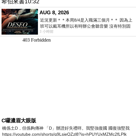
希伯來書10:32
AUG 8, 2026
近況更新＊＊本周8/4是入職滿三個月＊＊ 因為上
班可以戴耳機所以有時辦公會聽音樂 沒有特別固
3 小時前
定哪天但就是一周某一天會固定聽'90
C囉濃眉大眼版
橋係土D，但係夠傳神 「D」辦證好失禮咩。我堅強復國 國復強堅我
https://youtube.com/shorts/g9LsieQZzl8?is=hPUYUxMZMc2fLPlk