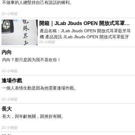
不做事的人總堅持自己有說話的權利。
20 小時前
開箱｜JLab Jbuds OPEN 開放式耳罩藍牙耳機 - 設計美學，輕巧、透氣、環境音全物理達成！
產品名稱：JLab Jbuds OPEN 開放式耳罩藍牙耳
機 產品資訊 JLab Jbuds OPEN 開放式耳罩藍牙
20 小時前
耳機評語：非常有特色，值得喜愛美型工
内向
内向？那只是因为我不喜欢你！
20 小時前
逢場作戲
一個人表情生動是因為他需要逢場作戲。
20 小時前
長大
長大，與年齡無關，跟挫折有關。
20 小時前