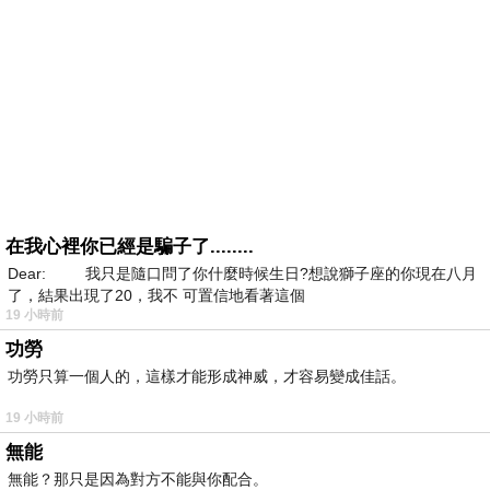
在我心裡你已經是騙子了........
Dear: 我只是隨口問了你什麼時候生日?想說獅子座的你現在八月
了，結果出現了20，我不 可置信地看著這個
19 小時前
功勞
功勞只算一個人的，這樣才能形成神威，才容易變成佳話。
19 小時前
無能
無能？那只是因為對方不能與你配合。