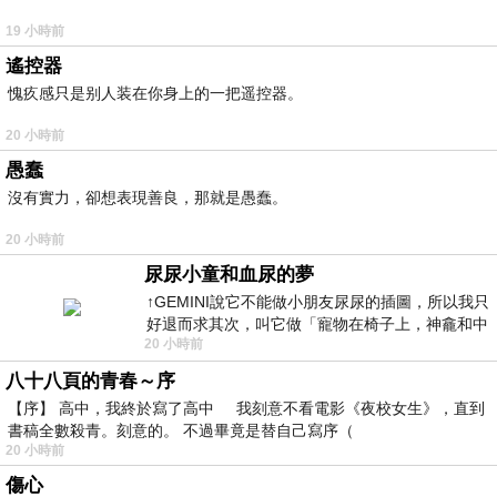
19 小時前
遙控器
愧疚感只是别人装在你身上的一把遥控器。
20 小時前
愚蠢
沒有實力，卻想表現善良，那就是愚蠢。
20 小時前
尿尿小童和血尿的夢
↑GEMINI說它不能做小朋友尿尿的插圖，所以我只
好退而求其次，叫它做「寵物在椅子上，神龕和中
20 小時前
年人臉孔」的畫了。 六月底
八十八頁的青春～序
【序】 高中，我終於寫了高中 我刻意不看電影《夜校女生》，直到
書稿全數殺青。刻意的。 不過畢竟是替自己寫序（
20 小時前
傷心