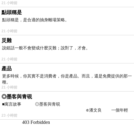
21 小時前
點頭稱是
點頭稱是，是合適的抽身離場策略。
21 小時前
災難
說錯話一般不會變成什麼災難；說對了，才會。
21 小時前
產品
更多時候，你其實不是消費者，你是產品。而且，還是免費提供的那一
種。
21 小時前
◎墨客與青硯
■寓言故事 ◎墨客與青硯
⊕潘文良 一個年輕
23 小時前
的墨客，在京城的古玩肆裡