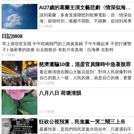
AI27歲的葛蘭主演文藝悲劇〈情深似海〉 #戀上老電影 #葛蘭 #粟子
談到葛蘭，多會直接聯想到歌舞電影，但〈情深似
海〉卻很特別，葛蘭不唱歌、不跳舞，從頭到尾專
9 小時前
心演戲。拍攝期間，經常工作超過12個鐘
日記0808
早上很現世安穩 中午吃碗熱門的三媽臭臭鍋 下午午睡起來 不想打擾雙
子J 做家事的節奏 出去散散步 有影片有真相：白海豚 在飲料
9 小時前
慈濟遭騙10億，混蛋官員陳時中急著脫罪
最近賴清德在圓山大飯店提到，對待人民就像對待
自己的親人一樣，人民的痛，就是自己的痛，要愛
11 小時前
民如親，說的這麼好聽，實際上根本沒做
八月八日 荷塘清韻
12 小時前
狂砍公視預算，民進黨一哭二鬧三上吊
嚴審預算，是我們與民眾黨共同合作，只要遇到不