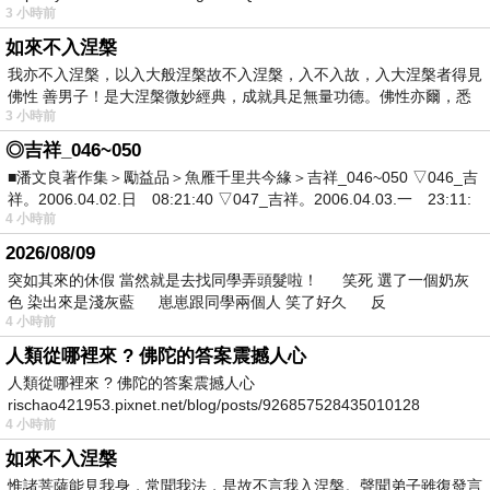
3 小時前
如來不入涅槃
我亦不入涅槃，以入大般涅槃故不入涅槃，入不入故，入大涅槃者得見
佛性 善男子！是大涅槃微妙經典，成就具足無量功德。佛性亦爾，悉
3 小時前
◎吉祥_046~050
■潘文良著作集＞勵益品＞魚雁千里共今緣＞吉祥_046~050 ▽046_吉
祥。2006.04.02.日 08:21:40 ▽047_吉祥。2006.04.03.一 23:11:
4 小時前
2026/08/09
突如其來的休假 當然就是去找同學弄頭髮啦！ 笑死 選了一個奶灰
色 染出來是淺灰藍 崽崽跟同學兩個人 笑了好久 反
4 小時前
人類從哪裡來 ? 佛陀的答案震撼人心
人類從哪裡來 ? 佛陀的答案震撼人心
rischao421953.pixnet.net/blog/posts/926857528435010128
4 小時前
如來不入涅槃
惟諸菩薩能見我身，常聞我法，是故不言我入涅槃。聲聞弟子雖復發言