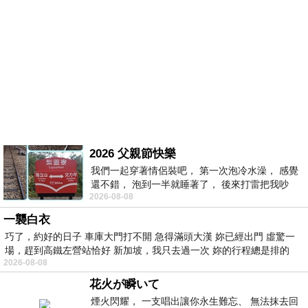
2026 父親節快樂
我們一起穿著情侶裝吧， 第一次泡冷水澡， 感覺
還不錯， 泡到一半就睡著了， 後來打雷把我吵
2026-08-08
醒， 手
一襲白衣
巧了，約好的日子 車庫大門打不開 急得滿頭大漢 妳已經出門 虛驚一
場，趕到高鐵左營站恰好 新加坡，我只去過一次 妳的行程總是排的
2026-08-08
花火が瞬いて
煙火閃耀， 一支唱出讓你永生難忘、 無法抹去回