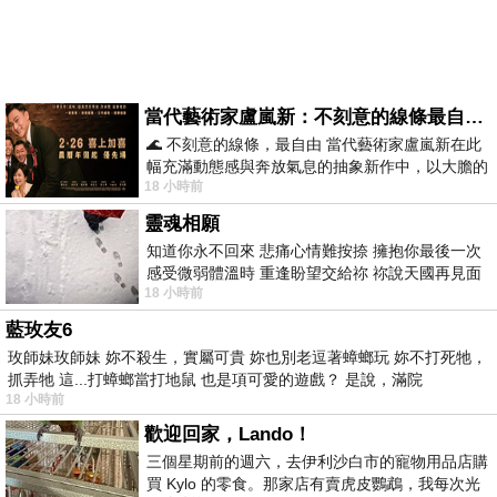
當代藝術家盧嵐新：不刻意的線條最自由，讓色彩流動、筆觸自己說話
🌊 不刻意的線條，最自由 當代藝術家盧嵐新在此
幅充滿動態感與奔放氣息的抽象新作中，以大膽的
18 小時前
藍色顏料在白色畫布上揮灑、壓印與流淌
靈魂相願
知道你永不回來 悲痛心情難按捺 擁抱你最後一次
感受微弱體溫時 重逢盼望交給祢 祢說天國再見面
18 小時前
此刻忍淚說別離 他日靈魂再
藍玫友6
玫師妹玫師妹 妳不殺生，實屬可貴 妳也別老逗著蟑螂玩 妳不打死牠，
抓弄牠 這...打蟑螂當打地鼠 也是項可愛的遊戲？ 是說，滿院
18 小時前
歡迎回家，Lando！
三個星期前的週六，去伊利沙白市的寵物用品店購
買 Kylo 的零食。那家店有賣虎皮鸚鵡，我每次光