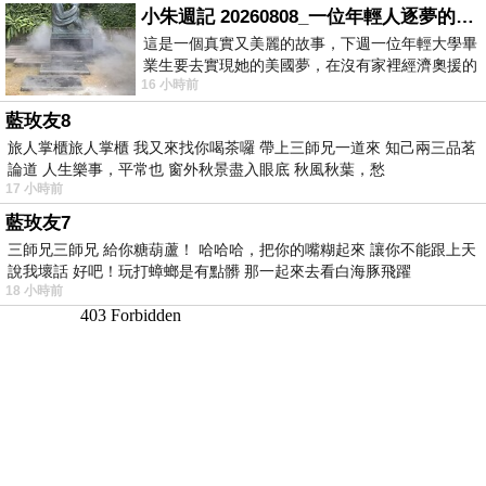
小朱週記 20260808_一位年輕人逐夢的真實故事
這是一個真實又美麗的故事，下週一位年輕大學畢
業生要去實現她的美國夢，在沒有家裡經濟奧援的
16 小時前
情況下，靠著自我努力工作累積出國基
藍玫友8
旅人掌櫃旅人掌櫃 我又來找你喝茶囉 帶上三師兄一道來 知己兩三品茗
論道 人生樂事，平常也 窗外秋景盡入眼底 秋風秋葉，愁
17 小時前
藍玫友7
三師兄三師兄 給你糖葫蘆！ 哈哈哈，把你的嘴糊起來 讓你不能跟上天
說我壞話 好吧！玩打蟑螂是有點髒 那一起來去看白海豚飛躍
18 小時前