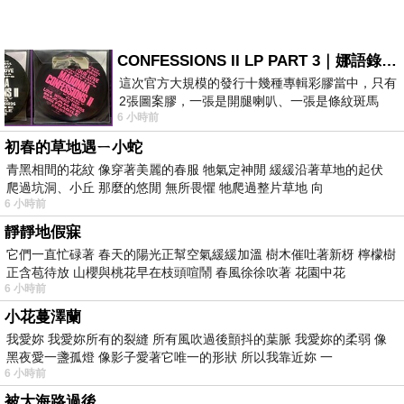
CONFESSIONS II LP PART 3｜娜語錄II LP PART 3
這次官方大規模的發行十幾種專輯彩膠當中，只有
2張圖案膠，一張是開腿喇叭、一張是條紋斑馬
6 小時前
版；目前官網上只剩澳洲商店AU STORE
初春的草地遇ㄧ小蛇
青黑相間的花紋 像穿著美麗的春服 牠氣定神閒 緩緩沿著草地的起伏
爬過坑洞、小丘 那麼的悠閒 無所畏懼 牠爬過整片草地 向
6 小時前
靜靜地假寐
它們一直忙碌著 春天的陽光正幫空氣緩緩加溫 樹木催吐著新枒 檸檬樹
正含苞待放 山櫻與桃花早在枝頭喧鬧 春風徐徐吹著 花園中花
6 小時前
小花蔓澤蘭
我愛妳 我愛妳所有的裂縫 所有風吹過後顫抖的葉脈 我愛妳的柔弱 像
黑夜愛一盞孤燈 像影子愛著它唯一的形狀 所以我靠近妳 一
6 小時前
被大海路過後