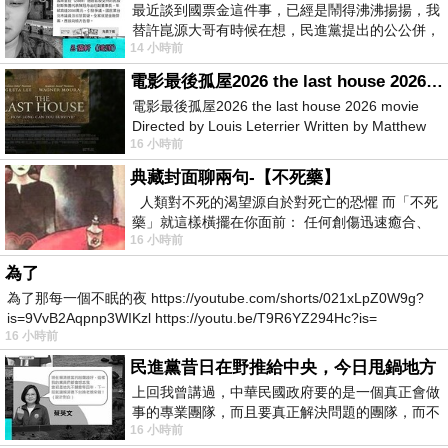
最近談到國票金這件事，已經是鬧得沸沸揚揚，我
替許崑源大哥有時候在想，民進黨提出的公公併，
14 小時前
其實就是想要國庫通黨庫，鬧出最大的醜
電影最後孤屋2026 the last house 2026 movie
電影最後孤屋2026 the last house 2026 movie
Directed by Louis Leterrier Written by Matthew
16 小時前
Robinson Starring Greta Lee Wa
典藏封面聊兩句-【不死藥】
人類對不死的渴望源自於對死亡的恐懼 而「不死
藥」就這樣橫擺在你面前： 任何創傷迅速癒合、
16 小時前
停止衰老、痛覺消失…堪
為了
為了那每一個不眠的夜 https://youtube.com/shorts/021xLpZ0W9g?
is=9VvB2Aqpnp3WIKzl https://youtu.be/T9R6YZ294Hc?is=
16 小時前
民進黨昔日在野推給中央，今日甩鍋地方
上回我曾講過，中華民國政府要的是一個真正會做
事的專業團隊，而且要真正解決問題的團隊，而不
16 小時前
是只會到處甩鍋的雙標團隊，最近民進黨