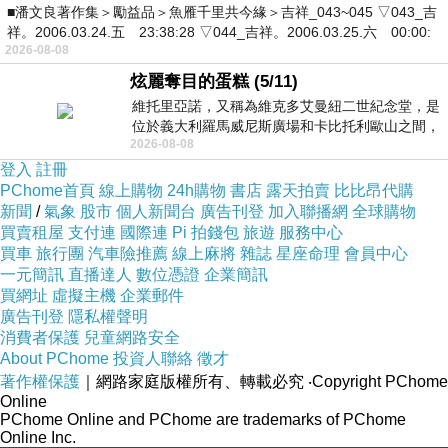
■潘文良著作集＞勵益品＞魚雁千里共今緣＞吉祥_043~045 ▽043_吉
祥。2006.03.24.五 23:38:28 ▽044_吉祥。2006.03.25.六 00:00:
2026-08-08
炫麗奪目的蛋糕 (5/11)
維托里亞諾，又稱為維克多艾曼紐二世紀念堂，是
位於義大利羅馬威尼斯廣場和卡比托利歐山之間，
2026-08-08
用以紀念統一義大利統一後的的第一位國
登入
註冊
PChome首頁
線上購物
24h購物
書店
露天拍賣
比比昂代購
新聞
/
氣象
股市
個人新聞台
廣告刊登
加入聯播網
全球購物
買賣租屋
支付連
國際連
Pi 拍錢包
旅遊
服務中心
買車
旅行團
汽車險推薦
線上麻將
雜誌
星座命理
會員中心
一元簡訊
直播達人
數位憑證
企業簡訊
買網址
虛擬主機
企業郵件
廣告刊登
隱私權聲明
消費者保護
兒童網路安全
About PChome
投資人聯絡
徵才
著作權保護
｜網路家庭版權所有、轉載必究
‧Copyright PChome
Online
PChome Online and PChome are trademarks of PChome
Online Inc.