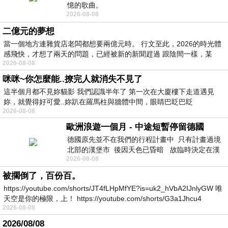
憶的歌曲。
2026-08-08
二億元的夢想
當一個地方連雜貨店老闆都想要兩億元時。 行文至此，2026的時光體
感飛快，才想了兩天的問題，已經被新的新聞趕過 跟陰間一樣，某
2026-08-08
咪咪~你怎麼能..撩完人就消失不見了
這半個月都不見妳貓影 我們認識半年了 第一次在大廈樓下走道遇見
妳，就覺得好可愛..妳趴在羅馬柱與牆體中間，眼睛巴眨巴眨
2026-08-08
歐洲浪遊一個月 - 中途短暫停留德國
德國原先並不在我們的行程計畫中 只有計畫過境
北部的漢堡市 後因天色已昏暗 故臨時決定在漢
2026-08-08
堡市吃晚餐和過夜
被擱倒了，百份百。
https://youtube.com/shorts/JT4fLHpMfYE?is=uk2_hVbA2IJnlyGW 唯
天空是你的極限，上！ https://youtube.com/shorts/G3a1Jhcu4
2026-08-08
2026/08/08