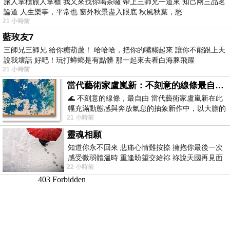
旅人掌櫃旅人掌櫃 我又來找你喝茶囉 帶上三師兄一道來 知己兩三品茗
論道 人生樂事，平常也 窗外秋景盡入眼底 秋風秋葉，愁
21 小時前
藍玫友7
三師兄三師兄 給你糖葫蘆！ 哈哈哈，把你的嘴糊起來 讓你不能跟上天
說我壞話 好吧！玩打蟑螂是有點髒 那一起來去看白海豚飛躍
21 小時前
當代藝術家盧嵐新：不刻意的線條最自由，讓色彩流動、筆觸自己說話
🌊 不刻意的線條，最自由 當代藝術家盧嵐新在此
幅充滿動態感與奔放氣息的抽象新作中，以大膽的
21 小時前
藍色顏料在白色畫布上揮灑、壓印與流淌
靈魂相願
知道你永不回來 悲痛心情難按捺 擁抱你最後一次
感受微弱體溫時 重逢盼望交給祢 祢說天國再見面
22 小時前
此刻忍淚說別離 他日靈魂再