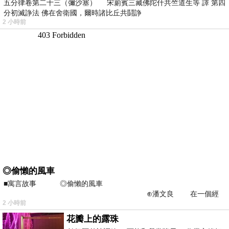
五分律卷第二十三（彌沙塞） 宋罽賓三藏佛陀什共竺道生等 譯 第四
分初滅諍法 佛在舍衛國，爾時諸比丘共鬪諍
2 小時前
◎偷懶的風車
■寓言故事 ◎偷懶的風車
⊕潘文良 在一個經
2 小時前
常颳風的山丘上—&m
花瓣上的露珠