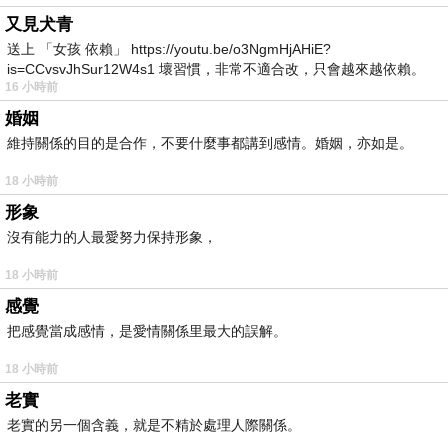
又見犬青
送上 「女孩 依賴」 https://youtu.be/o3NgmHjAHiE?
is=CCvsvJhSur12W4s1 壞習慣，非常不適合改，只會越來越依賴。
16 小時前
我害怕的
婚姻
維持關係的目的是合作，不要什麼事都講到感情。婚姻，亦如是。
18 小時前
形象
沒有能力的人最愛努力保持形象，
18 小時前
感覺
把感覺當成感情，是愛情關係里最大的誤解。
18 小時前
老實
老實的另一個含義，就是不精於處理人際關係。