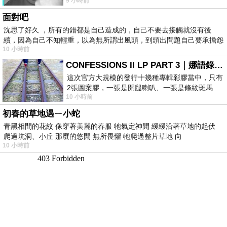
9 小時前
理家務，職業不分高低貴賤，只有人品才
面對吧
沈思了好久 ，所有的錯都是自己造成的，自己不要去接觸就沒有後
續，因為自己不知輕重，以為無所謂出風頭，到頭出問題自己要承擔怨
10 小時前
不
CONFESSIONS II LP PART 3｜娜語錄II LP PART 3
這次官方大規模的發行十幾種專輯彩膠當中，只有
2張圖案膠，一張是開腿喇叭、一張是條紋斑馬
10 小時前
版；目前官網上只剩澳洲商店AU STORE
初春的草地遇ㄧ小蛇
青黑相間的花紋 像穿著美麗的春服 牠氣定神閒 緩緩沿著草地的起伏
爬過坑洞、小丘 那麼的悠閒 無所畏懼 牠爬過整片草地 向
10 小時前