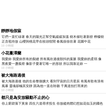
靜靜地假寐
它們一直忙碌著 春天的陽光正幫空氣緩緩加溫 樹木催吐著新枒 檸檬樹
正含苞待放 山櫻與桃花早在枝頭喧鬧 春風徐徐吹著 花園中花
10 小時前
小花蔓澤蘭
我愛妳 我愛妳所有的裂縫 所有風吹過後顫抖的葉脈 我愛妳的柔弱 像
黑夜愛一盞孤燈 像影子愛著它唯一的形狀 所以我靠近妳 一
10 小時前
被大海路過後
被大海路過後 他的生命整個擴大 看到宇宙的日月星辰 有風有歌有浪有
風暴 靈魂卻極其安靜 因為他一直在聆聽 千萬道拍打而來的
10 小時前
都只是為安放騷動不止的心
你上窮碧落下黃泉 四生六道尋求投生 你放縱肉體幻想如花似玉的國色