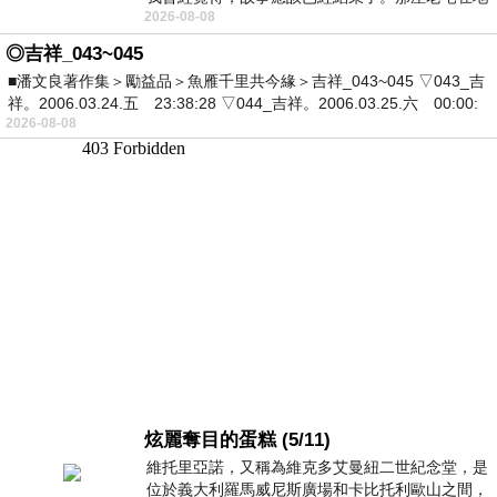
2026-08-08
震中倒塌，七個人終於離開那片黑暗，
◎吉祥_043~045
■潘文良著作集＞勵益品＞魚雁千里共今緣＞吉祥_043~045 ▽043_吉
祥。2006.03.24.五 23:38:28 ▽044_吉祥。2006.03.25.六 00:00:
2026-08-08
炫麗奪目的蛋糕 (5/11)
維托里亞諾，又稱為維克多艾曼紐二世紀念堂，是
位於義大利羅馬威尼斯廣場和卡比托利歐山之間，