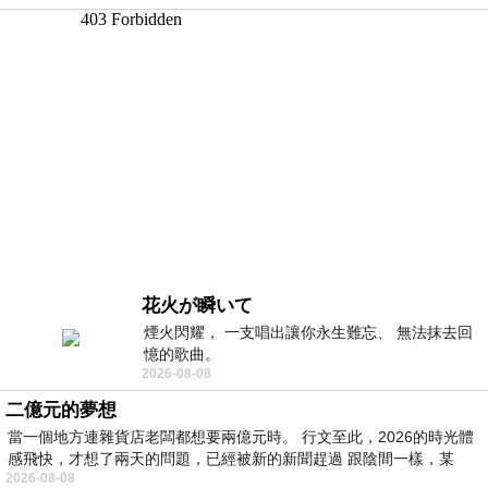
花火が瞬いて
煙火閃耀， 一支唱出讓你永生難忘、 無法抹去回
憶的歌曲。
2026-08-08
二億元的夢想
當一個地方連雜貨店老闆都想要兩億元時。 行文至此，2026的時光體
感飛快，才想了兩天的問題，已經被新的新聞趕過 跟陰間一樣，某
2026-08-08