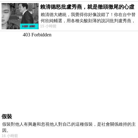
賴清德怒批盧秀燕，就是徹頭徹尾的心虛
賴清德大總統，我覺得你好像說錯了！你在台中替
何欣純輔選，用各種尖酸刻薄的說詞批判盧秀燕，
15 小時前
罵她施政滿意度輸給陳其邁，甚至還說盧
假裝
假裝對他人有興趣和忽視他人對自己的這種假裝，是社會關係維持的主
因。
16 小時前