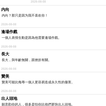
2026-08-08
耳機評語：非常有特色，值得喜愛美型工
内向
内向？那只是因为我不喜欢你！
2026-08-08
逢場作戲
一個人表情生動是因為他需要逢場作戲。
2026-08-08
長大
長大，與年齡無關，跟挫折有關。
2026-08-08
贊美
贊美可能比侮辱一個人更容易造成永久性的傷害。
2026-08-08
出人頭地
願意勸你的人，很多是怕你比他們更快出人頭地。