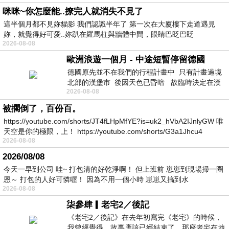
咪咪~你怎麼能..撩完人就消失不見了
這半個月都不見妳貓影 我們認識半年了 第一次在大廈樓下走道遇見
妳，就覺得好可愛..妳趴在羅馬柱與牆體中間，眼睛巴眨巴眨
2026-08-08
歐洲浪遊一個月 - 中途短暫停留德國
德國原先並不在我們的行程計畫中 只有計畫過境
北部的漢堡市 後因天色已昏暗 故臨時決定在漢
2026-08-08
堡市吃晚餐和過夜
被擱倒了，百份百。
https://youtube.com/shorts/JT4fLHpMfYE?is=uk2_hVbA2IJnlyGW 唯
天空是你的極限，上！ https://youtube.com/shorts/G3a1Jhcu4
2026-08-08
2026/08/08
今天一早到公司 哇~ 打包清的好乾淨啊！ 但上班前 崽崽到現場掃一圈
恩～ 打包的人好可憐喔！ 因為不用一個小時 崽崽又搞到水
2026-08-08
柒參肆▎老宅2／後記
《老宅2／後記》在去年初寫完《老宅》的時候，
我曾經覺得，故事應該已經結束了。那座老宅在地