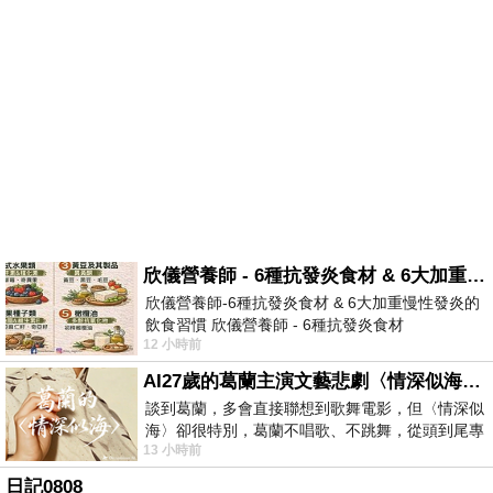
欣儀營養師 - 6種抗發炎食材 & 6大加重慢性發炎的飲食習慣
欣儀營養師-6種抗發炎食材 & 6大加重慢性發炎的
飲食習慣 欣儀營養師 - 6種抗發炎食材
12 小時前
https://www.facebook.com/photo/?fbid=147
AI27歲的葛蘭主演文藝悲劇〈情深似海〉 #戀上老電影 #葛蘭 #粟子
談到葛蘭，多會直接聯想到歌舞電影，但〈情深似
海〉卻很特別，葛蘭不唱歌、不跳舞，從頭到尾專
13 小時前
心演戲。拍攝期間，經常工作超過12個鐘
日記0808