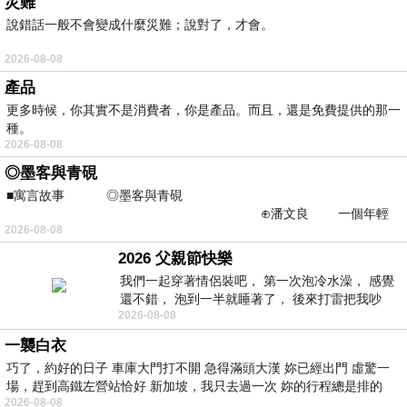
災難
說錯話一般不會變成什麼災難；說對了，才會。
2026-08-08
產品
更多時候，你其實不是消費者，你是產品。而且，還是免費提供的那一
種。
2026-08-08
◎墨客與青硯
■寓言故事 ◎墨客與青硯
⊕潘文良 一個年輕
2026-08-08
的墨客，在京城的古玩肆裡
2026 父親節快樂
我們一起穿著情侶裝吧， 第一次泡冷水澡， 感覺
還不錯， 泡到一半就睡著了， 後來打雷把我吵
2026-08-08
醒， 手
一襲白衣
巧了，約好的日子 車庫大門打不開 急得滿頭大漢 妳已經出門 虛驚一
場，趕到高鐵左營站恰好 新加坡，我只去過一次 妳的行程總是排的
2026-08-08