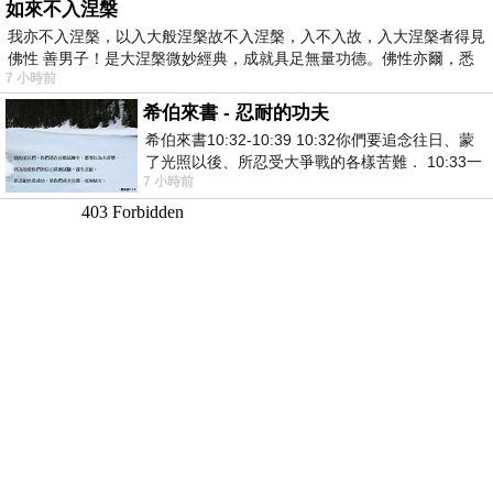
如來不入涅槃
我亦不入涅槃，以入大般涅槃故不入涅槃，入不入故，入大涅槃者得見
佛性 善男子！是大涅槃微妙經典，成就具足無量功德。佛性亦爾，悉
7 小時前
希伯來書 - 忍耐的功夫
希伯來書10:32-10:39 10:32你們要追念往日、蒙
了光照以後、所忍受大爭戰的各樣苦難． 10:33一
7 小時前
面被毀謗、遭患難、成了戲景、叫眾人