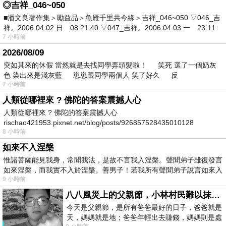
◎吉祥_046~050
■潘文良著作集＞勵益品＞魚雁千里共今緣＞吉祥_046~050 ▽046_吉
祥。2006.04.02.日 08:21:40 ▽047_吉祥。2006.04.03.一 23:11:
7 小時前
2026/08/09
突如其來的休假 當然就是去找同學弄頭髮啦！ 笑死 選了一個奶灰
色 染出來是淺灰藍 崽崽跟同學兩個人 笑了好久 反
7 小時前
人類從哪裡來 ? 佛陀的答案震撼人心
人類從哪裡來 ? 佛陀的答案震撼人心
rischao421953.pixnet.net/blog/posts/926857528435010128
8 小時前
如來不入涅槃
惟諸菩薩能見我身，常聞我法，是故不言我入涅槃。聲聞弟子雖復發言
如來涅槃，而我實不入於涅槃。善男子！若我所有聲聞弟子說言如來入
9 小時前
八八風災上的父親節，小林村民難以抹滅的痛
今天是父親節，是所有爸爸最好的日子，爸爸就是
天，媽媽就是地；爸爸年輕出去賺錢，媽媽則是處