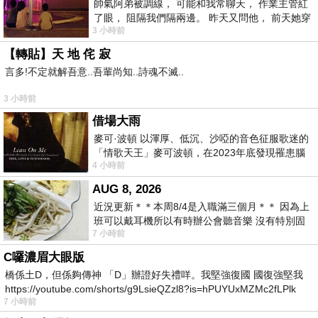
帥氣阿弟被調線， 可能和我常聊天， 作業主管紅
了眼， 阻隔我們隔兩邊。 昨天又問他， 前天她穿
3 小時前
什麼顏色衣服， 不經
【轉貼】天 地 侘 寂
言多!不定就解吾意..吾輩尚知..詩魂不滅..
3 小時前
借場大雨
麥可·波頓 以渾厚、低沉、沙啞的音色征服歌迷的
「情歌天王」麥可波頓，在2023年底發現罹患腦
4 小時前
瘤「祈禱早日康復，一切都好」。
AUG 8, 2026
近況更新＊＊本周8/4是入職滿三個月＊＊ 因為上
班可以戴耳機所以有時辦公會聽音樂 沒有特別固
7 小時前
定哪天但就是一周某一天會固定聽'90
C囉濃眉大眼版
橋係土D，但係夠傳神 「D」辦證好失禮咩。我堅強復國 國復強堅我
https://youtube.com/shorts/g9LsieQZzl8?is=hPUYUxMZMc2fLPlk
7 小時前