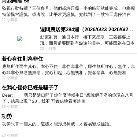
阿我阿龍 58
監視行動持續了三個多月。他們或許只需一半的時間就能完成，但梅麗
特卻異常謹慎。或者說，比平常更謹慎。她找到了一艘特工處停泊在
22 小時前
週間農居第284週（2026/6/23-2026/6/24) 夏至 金黃稻浪洋溢豐收喜悅
結束亂買一通日本行，接下來星期一三四都要上
班，而且還要開到有點遠的員林。可能因為在日本
22 小時前
花不少錢，星期一出門上班時，心裡沒有一
若心有住則為非住
應無所住而生其心。本心不住，非住非非住，應生無所住心，無住，非
心非非心無念無無念，覺心初起，心無初相，覺念念真，心無覺相
22 小時前
在我心裡你已經是騙子了........
Dear: 我只是隨口問了你什麼時候生日?想說獅子座的你現在八月
了，結果出現了20，我不 可置信地看著這個
23 小時前
功勞
功勞只算一個人的，這樣才能形成神威，才容易變成佳話。
23 小時前