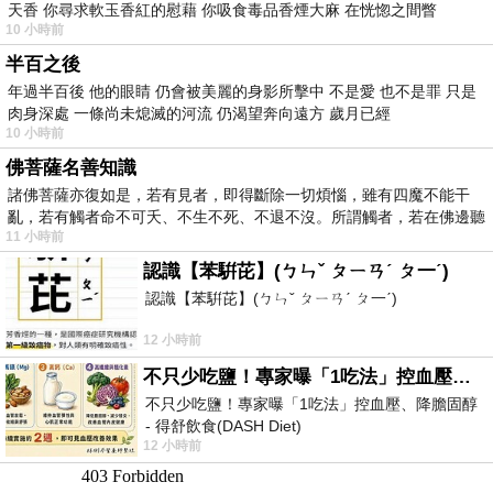
天香 你尋求軟玉香紅的慰藉 你吸食毒品香煙大麻 在恍惚之間瞥
10 小時前
半百之後
年過半百後 他的眼睛 仍會被美麗的身影所擊中 不是愛 也不是罪 只是
肉身深處 一條尚未熄滅的河流 仍渴望奔向遠方 歲月已經
10 小時前
佛菩薩名善知識
諸佛菩薩亦復如是，若有見者，即得斷除一切煩惱，雖有四魔不能干
亂，若有觸者命不可夭、不生不死、不退不沒。所謂觸者，若在佛邊聽
11 小時前
受
認識【苯騈芘】(ㄅㄣˇ ㄆㄧㄢˊ ㄆ一ˊ)
認識【苯騈芘】(ㄅㄣˇ ㄆㄧㄢˊ ㄆ一ˊ)
12 小時前
不只少吃鹽！專家曝「1吃法」控血壓、降膽固醇 - 得舒飲食(DASH Diet)
不只少吃鹽！專家曝「1吃法」控血壓、降膽固醇
- 得舒飲食(DASH Diet)
12 小時前
https://www.facebook.com/dietitiansophia/posts/p