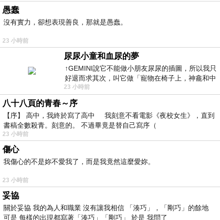
愚蠢
沒有實力，卻想表現善良，那就是愚蠢。
23 小時前
尿尿小童和血尿的夢
↑GEMINI說它不能做小朋友尿尿的插圖，所以我只
好退而求其次，叫它做「寵物在椅子上，神龕和中
23 小時前
年人臉孔」的畫了。 六月底
八十八頁的青春～序
【序】 高中，我終於寫了高中 我刻意不看電影《夜校女生》，直到
書稿全數殺青。刻意的。 不過畢竟是替自己寫序（
23 小時前
傷心
我傷心的不是妳不愛我了，而是我竟然這麼愛妳。
23 小時前
妥協
關於妥協 我的為人和職業 沒有讓我相信 「湊巧」，「剛巧」的餘地
可是 每樣的出現都寫著「湊巧」「剛巧」 於是 我問了