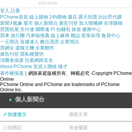
2026-08-08
用以紀念統一義大利統一後的的第一位國
登入
註冊
PChome首頁
線上購物
24h購物
書店
露天拍賣
比比昂代購
新聞
/
氣象
股市
個人新聞台
廣告刊登
加入聯播網
全球購物
買賣租屋
支付連
國際連
Pi 拍錢包
旅遊
服務中心
買車
旅行團
汽車險推薦
線上麻將
雜誌
星座命理
會員中心
一元簡訊
直播達人
數位憑證
企業簡訊
買網址
虛擬主機
企業郵件
廣告刊登
隱私權聲明
消費者保護
兒童網路安全
About PChome
投資人聯絡
徵才
著作權保護
｜網路家庭版權所有、轉載必究
‧Copyright PChome
Online
PChome Online and PChome are trademarks of PChome
Online Inc.
個人新聞台
快速發文
最新文章
心情雜記
美食饗宴