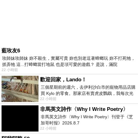
藍玫友6
玫師妹玫師妹 妳不殺生，實屬可貴 妳也別老逗著蟑螂玩 妳不打死牠，
抓弄牠 這...打蟑螂當打地鼠 也是項可愛的遊戲？ 是說，滿院
22 小時前
歡迎回家，Lando！
三個星期前的週六，去伊利沙白市的寵物用品店購
買 Kylo 的零食。那家店有賣虎皮鸚鵡，我每次光
22 小時前
顧都會去看一下。他們偶爾會引進 C
非馬英文詩作〈Why I Write Poetry〉
非馬英文詩作〈Why I Write Poetry〉刊登于《芝
加哥时报》2026.8.7
22 小時前