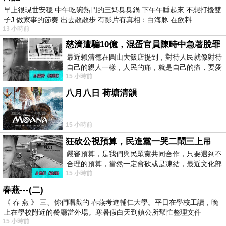
早上很現世安穩 中午吃碗熱門的三媽臭臭鍋 下午午睡起來 不想打擾雙
子J 做家事的節奏 出去散散步 有影片有真相：白海豚 在飲料
13 小時前
慈濟遭騙10億，混蛋官員陳時中急著脫罪
最近賴清德在圓山大飯店提到，對待人民就像對待
自己的親人一樣，人民的痛，就是自己的痛，要愛
15 小時前
民如親，說的這麼好聽，實際上根本沒做
八月八日 荷塘清韻
15 小時前
狂砍公視預算，民進黨一哭二鬧三上吊
嚴審預算，是我們與民眾黨共同合作，只要遇到不
合理的預算，當然一定會砍或是凍結，最近文化部
15 小時前
要編列公視和Taiwan plus預算，在110年
春燕---(二)
《 春 燕 》 三、你們唱戲的 春燕考進輔仁大學。平日在學校工讀，晚
上在學校附近的餐廳當外場。寒暑假白天到鎮公所幫忙整理文件
15 小時前