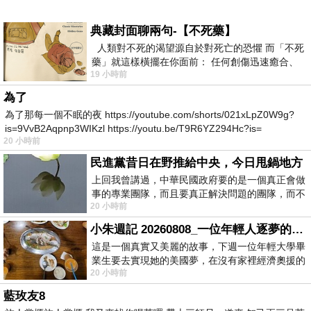
典藏封面聊兩句-【不死藥】
人類對不死的渴望源自於對死亡的恐懼 而「不死
藥」就這樣橫擺在你面前： 任何創傷迅速癒合、
19 小時前
停止衰老、痛覺消失…堪
為了
為了那每一個不眠的夜 https://youtube.com/shorts/021xLpZ0W9g?
is=9VvB2Aqpnp3WIKzl https://youtu.be/T9R6YZ294Hc?is=
20 小時前
民進黨昔日在野推給中央，今日甩鍋地方
上回我曾講過，中華民國政府要的是一個真正會做
事的專業團隊，而且要真正解決問題的團隊，而不
20 小時前
是只會到處甩鍋的雙標團隊，最近民進黨
小朱週記 20260808_一位年輕人逐夢的真實故事
這是一個真實又美麗的故事，下週一位年輕大學畢
業生要去實現她的美國夢，在沒有家裡經濟奧援的
20 小時前
情況下，靠著自我努力工作累積出國基
藍玫友8