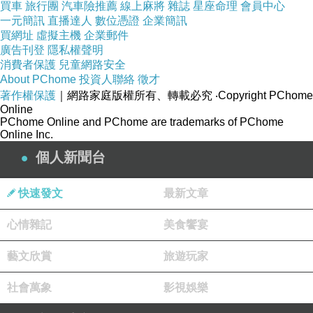
買車
旅行團
汽車險推薦
線上麻將
雜誌
星座命理
會員中心
全尺碼深V貼身包臀宴會洋裝禮服-Mesa
一元簡訊
直播達人
數位憑證
企業簡訊
買網址
虛擬主機
企業郵件
廣告刊登
隱私權聲明
消費者保護
兒童網路安全
About PChome
投資人聯絡
徵才
著作權保護
｜網路家庭版權所有、轉載必究
‧Copyright PChome
Online
PChome Online and PChome are trademarks of PChome
Online Inc.
個人新聞台
快速發文
最新文章
心情雜記
美食饗宴
★商品描述:
藝文欣賞
旅遊玩家
商品為洋裝一件.不含其他商
社會萬象
影視娛樂
品配件~