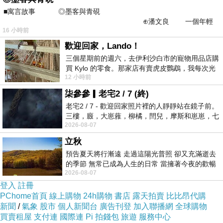
商品訊息功能
:
■寓言故事 ◎墨客與青硯
⊕潘文良 一個年輕
16 小時前
的墨客，在京城的古玩肆裡
歡迎回家，Lando！
宴會質感穿搭~
三個星期前的週六，去伊利沙白市的寵物用品店購
買 Kylo 的零食。那家店有賣虎皮鸚鵡，我每次光
12 小時前
顧都會去看一下。他們偶爾會引進 C
柒參參▎老宅2 / 7 (終)
夏日繽紛色系顯清新涼爽~
老宅2 / 7 - 歡迎回家照片裡的人靜靜站在鏡子前。
三樓，廄，大崽蕥，柳橘，閆兒，摩斯和崽崽，七
2026-08-07
個人整整齊齊地站在鏡框之外，如同
立秋
預告夏天將行漸遠 走過這陽光普照 卻又充滿逝去
的季節 無常已成為人生的日常 當擁著今夜的歡暢
2026-08-07
舒心 轉眼驟成昨日 而明晨 太陽
商品訊息描述
:
登入
註冊
PChome首頁
線上購物
24h購物
書店
露天拍賣
比比昂代購
新聞
/
氣象
股市
個人新聞台
廣告刊登
加入聯播網
全球購物
買賣租屋
支付連
國際連
Pi 拍錢包
旅遊
服務中心