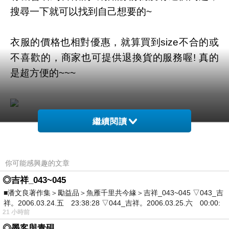
搜尋一下就可以找到自己想要的~
衣服的價格也相對優惠，就算買到size不合的或
不喜歡的，商家也可提供退換貨的服務喔! 真的
是超方便的~~~
繼續閱讀
商品網址
:
https://tw.partner.buy.yahoo.com:443/gd/buy?
你可能感興趣的文章
mcode=MV92TVFFTzVWMmdNZWZLK1l4cGd
1K3UwUS81Q00ra1YwT2t6MklYVDRlbVVZPQ
◎吉祥_043~045
■潘文良著作集＞勵益品＞魚雁千里共今緣＞吉祥_043~045 ▽043_吉
==&url=https://tw.buy.yahoo.com/gdsale/gdsale
祥。2006.03.24.五 23:38:28 ▽044_吉祥。2006.03.25.六 00:00:
.asp?gdid=5196069
21 小時前
◎墨客與青硯