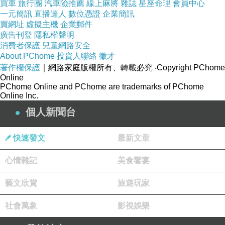
買車
旅行團
汽車險推薦
線上麻將
雜誌
星座命理
會員中心
◆保存方式：理想的保存方式為冷藏於4℃冰箱以維持菌種活
一元簡訊
直播達人
數位憑證
企業簡訊
買網址
虛擬主機
企業郵件
性。
廣告刊登
隱私權聲明
室溫儲存請保持乾燥且置放於陰涼處，避免陽光直接照射，以
消費者保護
兒童網路安全
About PChome
投資人聯絡
徵才
維持菌種活性。
著作權保護
｜網路家庭版權所有、轉載必究
‧Copyright PChome
◆保存期限:兩年
Online
PChome Online and PChome are trademarks of PChome
◆產地:台灣
Online Inc.
◆工廠登記證號：9970425501
個人新聞台
快速發文
最新文章
心情雜記
美食饗宴
◆品名:沛佳菌
藝文欣賞
旅遊玩家
◆口味:蔓越莓
社會萬象
影視娛樂
◆規格:每盒60條鋁箔包(2g/條)
◆主要菌株:技術移轉國立台灣大學Lactobacillus paracasei