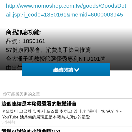
http://www.momoshop.com.tw/goods/GoodsDet
ail.jsp?i_code=1850161&memid=6000003945
商品訊息功能
:
品號：1850161
57健康同學會、消費高手節目推薦
台大潘子明教授篩選優秀專利NTU101菌
由出生三天的東方嬰兒腸道篩
繼續閱讀
耐胃酸、耐膽鹽
每包含60億活菌
你可能感興趣的文章
這個連結是本豬最愛看的肢體語言
✳️모델이 고급차 옆에서 포즈를 취하고 있다.✳️ "윤아 , YunAh" ✳️ -
商品訊息描述
:
YouTube 她具備的展現正是本豬為人所缺的最愛
5 小時前
商品訊息簡述
:
我與AI討論的小說劇情(13)