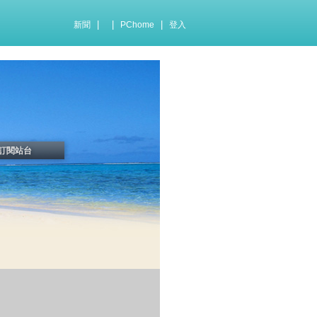
|
|
|
新聞
PChome
登入
訂閱站台