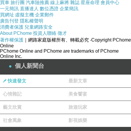
買車
旅行團
汽車險推薦
線上麻將
雜誌
星座命理
會員中心
一元簡訊
小女人的一面~
直播達人
數位憑證
企業簡訊
買網址
虛擬主機
企業郵件
廣告刊登
隱私權聲明
細肩帶露出美肩曲
消費者保護
兒童網路安全
About PChome
投資人聯絡
徵才
線性感撩人~
著作權保護
｜網路家庭版權所有、轉載必究
‧Copyright PChome
Online
PChome Online and PChome are trademarks of PChome
單穿或內搭都很適
Online Inc.
合，恣意穿搭出最
個人新聞台
Charming的自己~
快速發文
最新文章
**********************
心情雜記
美食饗宴
小提醒：肩帶可調
藝文欣賞
旅遊玩家
整
社會萬象
影視娛樂