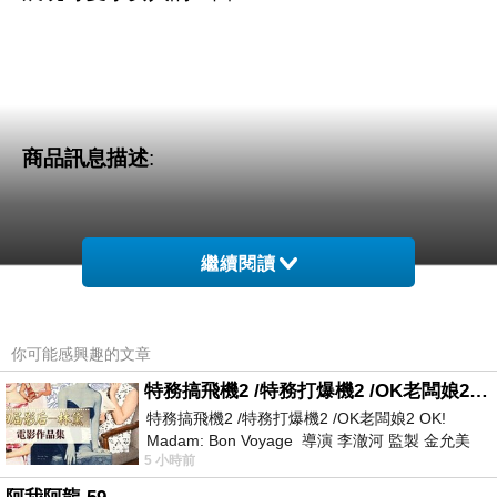
商品訊息描述
:
繼續閱讀
OB嚴選-蕾絲小碎花細肩帶背心
你可能感興趣的文章
特務搞飛機2 /特務打爆機2 /OK老闆娘2 OK! Madam: Bon Voyage
特務搞飛機2 /特務打爆機2 /OK老闆娘2 OK!
Madam: Bon Voyage 導演 李澈河 監製 金允美
5 小時前
劇本 申鉉成 主演 嚴正化 朴誠雄