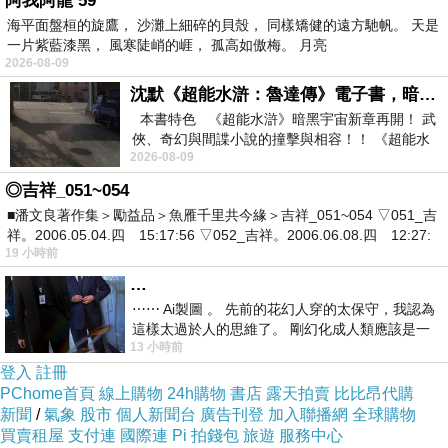
阿我阿龍 59
海平面盤桓的旋鷹， 沙灘上細碎的貝殼， 同樣矯健的遠方馳帆。 天是
一片紫藍漆黑， 風寒陡峭的崕， 孤高如傲梅。 月亮
2026-08-09
沈默《超能水滸：魯達傳》電子書，暗黑宇宙新章，一一五年八月璀璨上架！
充滿季節感的繽紛
本書特色 《超能水滸》暗黑宇宙新章再開！ 武
俠、奇幻與間諜小說的撞擊與相容！！ 《超能水
小碎花，
2026-08-09
滸》系列第四部
◎吉祥_051~054
讓自己搖身一變成
■潘文良著作集＞勵益品＞魚雁千里共今緣＞吉祥_051~054 ▽051_吉
祥。2006.05.04.四 15:17:56 ▽052_吉祥。2006.06.08.四 12:27:
為最浪漫的美麗焦
19 小時前
點~
…
⋯⋯ Ai製圖 。 先前的花幻人穿的太保守，我認為
領口處的蕾絲滾
這樣太過於人的思維了。 剛幻化成人類應該是一
13 小時前
絲不掛吧？ 當然這樣是創不出
邊，
登入
註冊
PChome首頁
線上購物
24h購物
書店
露天拍賣
比比昂代購
新聞
/
氣象
股市
個人新聞台
廣告刊登
加入聯播網
全球購物
透過充滿少女風格
買賣租屋
支付連
國際連
Pi 拍錢包
旅遊
服務中心
的素材，展現可愛