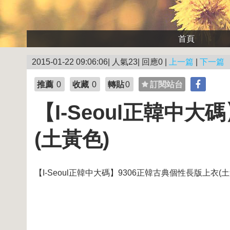
首頁
2015-01-22 09:06:06| 人氣23| 回應0 |
上一篇
|
下一篇
推薦
0
收藏
0
轉貼
0
訂閱站台
【I-Seoul正韓中
(土黃色)
【I-Seoul正韓中大碼】9306正韓古典個性長版上衣(土