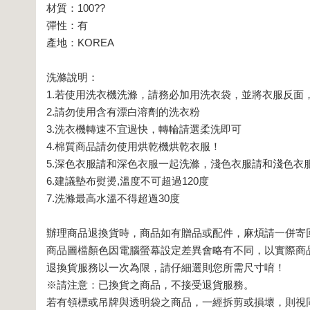
材質：100??
彈性：有
產地：KOREA
洗滌說明：
1.若使用洗衣機洗滌，請務必加用洗衣袋，並將衣服反面，
2.請勿使用含有漂白溶劑的洗衣粉
3.洗衣機轉速不宜過快，轉輪請選柔洗即可
4.棉質商品請勿使用烘乾機烘乾衣服！
5.深色衣服請和深色衣服一起洗滌，淺色衣服請和淺色衣
6.建議墊布熨燙,溫度不可超過120度
7.洗滌最高水溫不得超過30度
辦理商品退換貨時，商品如有贈品或配件，麻煩請一併寄
商品圖檔顏色因電腦螢幕設定差異會略有不同，以實際商
退換貨服務以一次為限，請仔細選則您所需尺寸唷！
※請注意：已換貨之商品，不接受退貨服務。
若有領標或吊牌與透明袋之商品，一經拆剪或損壞，則視