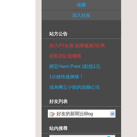
地圖
加入好友
站方公告
加入PS女孩 組隊瘋搶2百萬
超取登記送咖啡
綁定Hami Point 1點抵1元
1分鐘快速揪痛！
成為獨立小姐的滾錢心法
好友列表
好友的新聞台Blog
站內搜尋