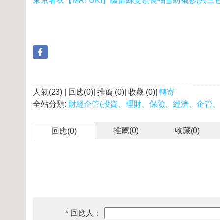
東京著衣【MAYUKI】綴蕾絲雙領長袖雪紡襯衫(共三色
人氣(23) | 回應(0)| 推薦 (
0
)| 收藏 (
0
)|
轉寄
全站分類:
財經企管(投資、理財、保險、經濟、企管、
推薦(
0
)
收藏(
0
)
回應(0)
* 回應人：