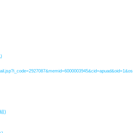
)
tail.jsp?i_code=2927087&memid=6000003945&cid=apuad&oid=1&o
組)