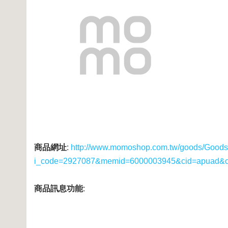
商品網址
:
http://www.momoshop.com.tw/goods/GoodsD
i_code=2927087&memid=6000003945&cid=apuad&
商品訊息功能
: