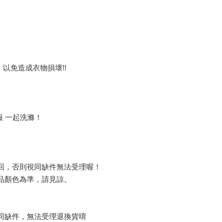
以免造成衣物損壞!!
服 一起洗滌！
回，否則視同缺件無法受理喔！
品顏色為準，請見諒。
同缺件，無法受理退換貨唷