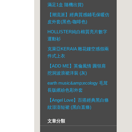
滿足1盒 隨機出貨)
【潮流派】經典質感鋪毛保暖仿
皮外套(黑色-咖啡色)
HOLLISTER純白棉質亮片數字
運動衫
克萊亞KERAIA 雕花鏤空感假兩
件式上衣
【ADD ME】英倫風情 圓領肩
挖洞波浪裙洋裝 (灰)
earth music&amp;ecology 毛茸
長版繽紛色彩外套
【Angel Love】百搭經典黑白條
紋澎澎短裙 (黑白直條)
文章分類