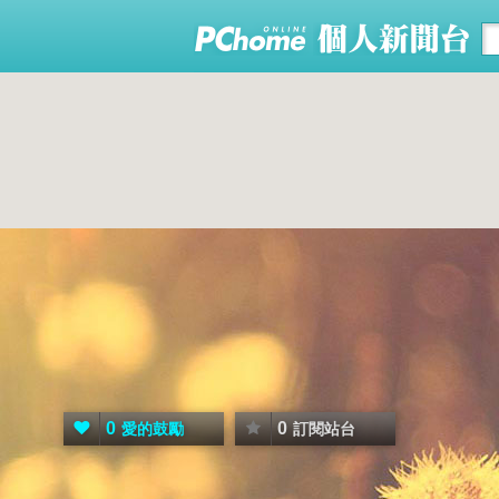
0
0
愛的鼓勵
訂閱站台