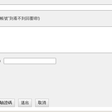
帳號"則看不到回覆唷!)
)