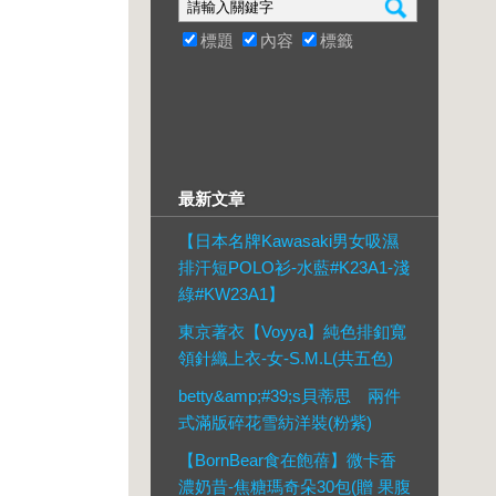
標題
內容
標籤
最新文章
【日本名牌Kawasaki男女吸濕
排汗短POLO衫-水藍#K23A1-淺
綠#KW23A1】
東京著衣【Voyya】純色排釦寬
領針織上衣-女-S.M.L(共五色)
betty&amp;#39;s貝蒂思 兩件
式滿版碎花雪紡洋裝(粉紫)
【BornBear食在飽蓓】微卡香
濃奶昔-焦糖瑪奇朵30包(贈 果腹