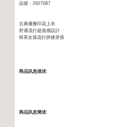
品號：2927087
古典優雅印花上衣
舒適流行超值感設計
韓系女孩流行拼接穿搭
商品訊息描述
:
商品訊息簡述
: