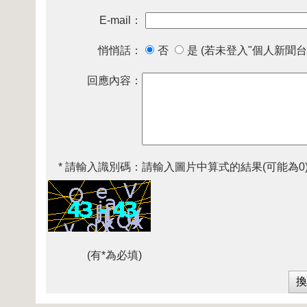
E-mail：
悄悄話：
否
是 (若未登入"個人新聞台
回應內容：
* 請輸入識別碼：
請輸入圖片中算式的結果(可能為0
(有*為必填)