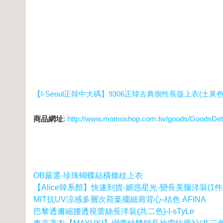
【I-Seoul正韓中大碼】9306正韓古典個性長版上衣(土黃色
商品網址
:
http://www.momoshop.com.tw/goods/GoodsDe
OB嚴選-珍珠蝴蝶結橫條紋上衣
【Alice韓系館】快速到貨-媚惑星光-變長美腿洋裝(1件
MIT抗UV涼感多層次荷葉擺細肩背心-桔色 AFINA
巴黎透膚縮腰透視蕾絲長洋裝(共二色)-I-sTyLe