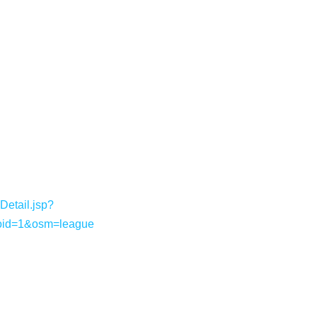
etail.jsp?
oid=1&osm=league