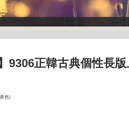
大碼】9306正韓古典個性長
黃色)