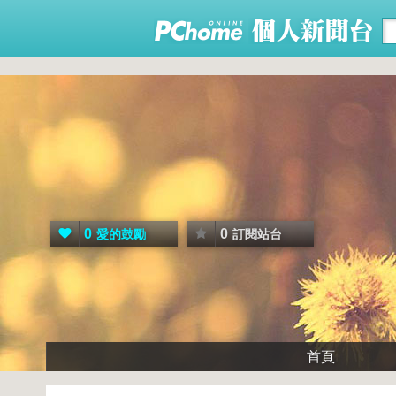
0
0
愛的鼓勵
訂閱站台
首頁