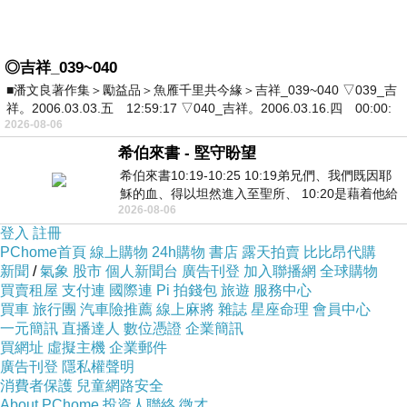
◎吉祥_039~040
■潘文良著作集＞勵益品＞魚雁千里共今緣＞吉祥_039~040 ▽039_吉
祥。2006.03.03.五 12:59:17 ▽040_吉祥。2006.03.16.四 00:00:
2026-08-06
希伯來書 - 堅守盼望
希伯來書10:19-10:25 10:19弟兄們、我們既因耶
穌的血、得以坦然進入至聖所、 10:20是藉着他給
2026-08-06
我們開了一條又新又活的路從幔子經過
登入
註冊
PChome首頁
線上購物
24h購物
書店
露天拍賣
比比昂代購
新聞
/
氣象
股市
個人新聞台
廣告刊登
加入聯播網
全球購物
買賣租屋
支付連
國際連
Pi 拍錢包
旅遊
服務中心
買車
旅行團
汽車險推薦
線上麻將
雜誌
星座命理
會員中心
一元簡訊
直播達人
數位憑證
企業簡訊
買網址
虛擬主機
企業郵件
廣告刊登
隱私權聲明
消費者保護
兒童網路安全
About PChome
投資人聯絡
徵才