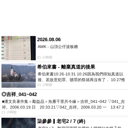
2026.08.06
AMK - 山頂公仔波板糖
21 小時前
希伯來書 - 離棄真道的後果
希伯來書10:26-10:31 10:26因為我們得知真道以
後、若故意犯罪、贖罪的祭就再沒有了． 10:27惟
21 小時前
有戰懼等候審判和那燒滅眾敵人的烈火
◎吉祥_041~042
■潘文良著作集＞勵益品＞魚雁千里共今緣＞吉祥_041~042 ▽041_吉
祥。2006.03.19.日 20:33:21▽042_吉祥。2006.03.20.一 13:47:2
21 小時前
柒參參▎老宅2 / 7 (終)