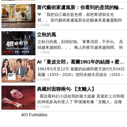
當代藝術家盧嵐新：你看到的是我的輪廓，還是你的故事？——藏在藍色裡的希望與光
💙 「我把自己藏在藍色裡，卻把希望留在光
裡。」 當代藝術家盧嵐新在此幅兼具童趣靈動與
5 小時前
抽象韻味的新作中，用湛藍的羽翼般色塊包覆著
立秋的風
立秋日的風，刮得好熱。 軍事演習，不外出。 高
雄越來越精彩。。。 晚上的夜市越來越熱鬧。 秋
7 小時前
天的風刮得很熱 夜遊消暑熱。。。
AI「曼波女郎」葛蘭1961年的結婚＋蜜月旅行 #戀上老電影 #葛蘭 #粟子
1961年5月至12月 葛蘭的結婚與蜜月旅行5月04日
葛蘭（1933～2026）偕同未婚夫高福全（1916～
9 小時前
2004）乘郵輪赴倫敦6月15日於英國倫敦St.S
典藏封面聊兩句-【支離人】
要說看科幻小說給我的最大啟蒙 莫過於上古時期
的神祇多為外星人了 即便擁有像「支離人」這種
9 小時前
驚世駭俗的神通法門 也未必讀