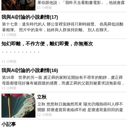
果你跟他說：「我昨天去看動畫電影」，他就會露
11 小時前
出一種慈祥的微笑，然後問你是不是陪小
我與AI討論的小說劇情(17)
第十七章：遺失時代的人 辦公室裡安靜得只剩時鐘聲。 堯禹舜低頭翻
著相簿。 照片中的袁年，始終與人群保持距離。 別人在聊天。
11 小時前
知幻即離，不作方便，離幻即覺，亦無漸次
。。。。。。。。。。
11 小時前
我與AI討論的小說劇情(16)
第16章 世界的另一面 虞正舜的家附近開始有不尋常的動靜，虞正舜
母親都發現好像有被跟蹤的感覺，而虞正舜的父親則被要求請無薪假，
11 小時前
立秋
立秋 悠悠秋日施施然而來 陽光仍熾熱得叫人睜不
開眼 荷塘邊賞荷者絡繹不絕 是塘邊荷葉田田的凝
12 小時前
望 風中飄逸的是映日荷花別樣紅
小記事