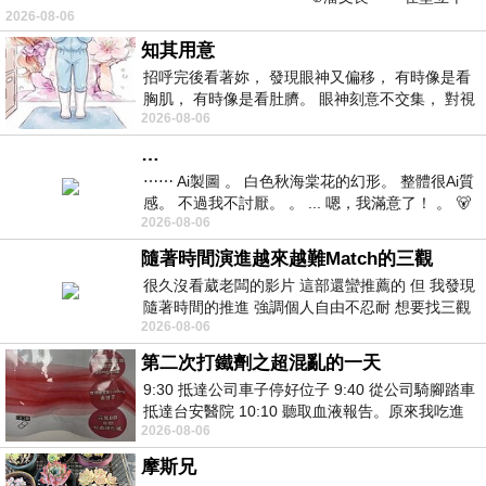
2026-08-06
仞的懸崖上，有一座遮天蔽
知其用意
招呼完後看著妳， 發現眼神又偏移， 有時像是看
胸肌， 有時像是看肚臍。 眼神刻意不交集， 對視
2026-08-06
視線不對齊， 讓我很難不
…
⋯⋯ Ai製圖 。 白色秋海棠花的幻形。 整體很Ai質
感。 不過我不討厭。 。 ... 嗯，我滿意了！ 。 🐻
2026-08-06
昨中
隨著時間演進越來越難Match的三觀
很久沒看葳老闆的影片 這部還蠻推薦的 但 我發現
隨著時間的推進 強調個人自由不忍耐 想要找三觀
2026-08-06
接近的不要說對象 連朋友都超
第二次打鐵劑之超混亂的一天
9:30 抵達公司車子停好位子 9:40 從公司騎腳踏車
抵達台安醫院 10:10 聽取血液報告。原來我吃進
2026-08-06
去的 B12 彌可保並非沒有吸收而是超
摩斯兄