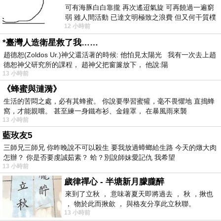
可有海豚白白靠攏 再次遙迢氣旋 可再饒過一遍窮
弱 雖人間活動 已達文明極致之浪費 但又何干質樸
12 小時前
者 只能白白陪葬
*臺灣人造衛星救了我……
趙德恕(Zoldos Ur.)神父還活著的時候: 他怕見太陽光 我有一次去上趙
德恕神父研究所的課程， 趙神父把窗簾放下， 他說:陽
13 小時前
《蜂蜜與漣漪》
生活的苦悶之處，必有其蜂蜜。 你說要學習蜜獾，毫不畏懼地 直搗蜂
窩，才能親嚐。 甚至練一身鐵布衫、金鐘罩， 在暴風雨來襲
13 小時前
藍玫友5
三師兄三師兄 你昨晚說不可以殺生 要我放過蟑螂給生路 今天的燉大肉
怎辦？ 你是否要虔誠茹素？ 蛤？別說師妹愛記仇 我希望
13 小時前
歲律禪心 - 半塘新月朦朧醉
來到了立秋 ， 意味著夏天即將過去 ， 秋 ，揪也
， 物於此而揪歛 ， 與格友分享此立秋聯。
13 小時前