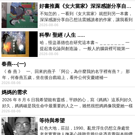
好書推薦《女大當家》深深感謝分享自己想法震撼讀者的作家，讓我看到不同樣貌的家庭！
不知怎的，一看到《女大當家》就想到另一本書，
深深感謝分享自己想法震撼讀者的作家，讓我看到
2026-08-06
不同樣貌的家庭！ 《女大
科學/ 聖經 /人生 .....
哈，怪盜基德也在研究這本書～ _ _ _ _ _ _ _ 一
提起進化論與創造論， 一般人的腦袋裡可能第一
2026-08-06
時間就有「 進化論很科
春燕---(一)
《 春 燕 》 一、回來的燕子 「阿公，為什麼我的名字裡有燕？」 那
年，何春燕五歲，坐在後台戲箱上，看外公何安慶縫補一
2026-08-06
媽媽的需求
2026 年 8 月 6 日我希望能有靈感，平靜的心，寫《媽媽》這系列好久
好久，媽媽確是我生命中最重要的人之一，雖然很想媽媽像我愛她一樣
2026-08-06
等待與希望
紅色大地，莊喆，1990。亂世浮生仍想立身處世
老老實實做人撫著心跳聽音辨位依憑直覺與本能鑽