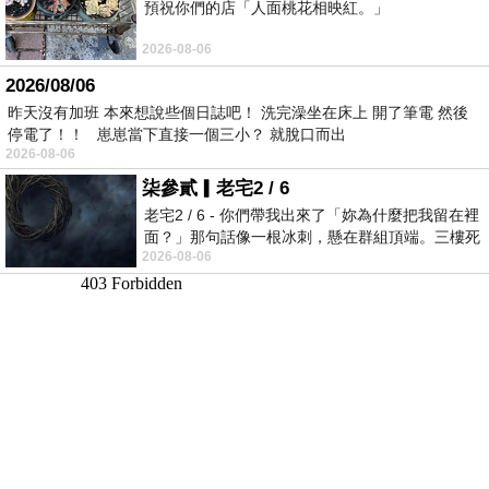
預祝你們的店「人面桃花相映紅。」
2026-08-06
2026/08/06
昨天沒有加班 本來想說些個日誌吧！ 洗完澡坐在床上 開了筆電 然後
停電了！！ 崽崽當下直接一個三小？ 就脫口而出
2026-08-06
柒參貳▎老宅2 / 6
老宅2 / 6 - 你們帶我出來了「妳為什麼把我留在裡
面？」那句話像一根冰刺，懸在群組頂端。三樓死
2026-08-06
死盯著照片裡的人。那個人確實站在