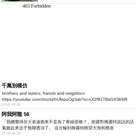
千萬別模仿
brothers and sisters, friends and neighbors
https://youtube.com/shorts/hUfepoOgSak?is=xX2f827BaG4S69iR
2026-08-06
https
阿我阿龍 56
「我總覺得你大老遠跑來不是為了牽線搭橋？」龍疆對梅麗特說話的語
氣聽起來近乎無聊透頂了。 這次輪到梅麗特眺望大海和懸崖
2026-08-06