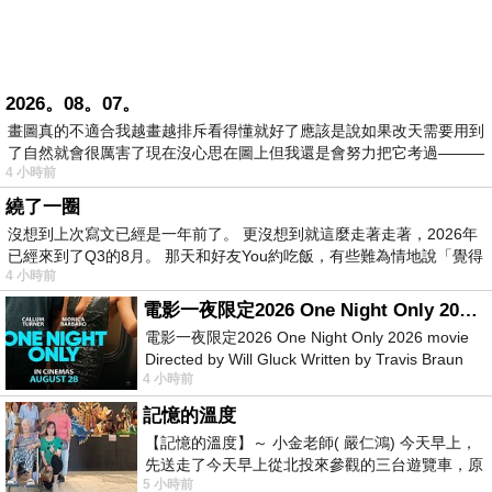
2026。08。07。
畫圖真的不適合我越畫越排斥看得懂就好了應該是說如果改天需要用到
了自然就會很厲害了現在沒心思在圖上但我還是會努力把它考過———
4 小時前
繞了一圈
沒想到上次寫文已經是一年前了。 更沒想到就這麼走著走著，2026年
已經來到了Q3的8月。 那天和好友You約吃飯，有些難為情地說「覺得
4 小時前
電影一夜限定2026 One Night Only 2026 movie
電影一夜限定2026 One Night Only 2026 movie
Directed by Will Gluck Written by Travis Braun
4 小時前
Starring Monica Barbaro
記憶的溫度
【記憶的溫度】～ 小金老師( 嚴仁鴻) 今天早上，
先送走了今天早上從北投來參觀的三台遊覽車，原
5 小時前
以為展場已經差不多要安靜下來，卻發