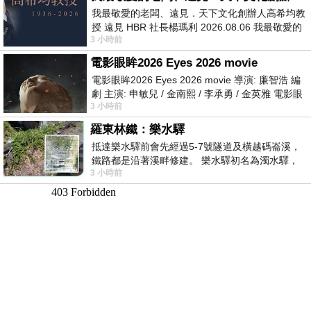
我最敬愛的老闆、遠見．天下文化創辦人高希均教
授 遠見 HBR 社長楊瑪利 2026.08.06 我最敬愛的
3 小時前
老闆、遠見．天下文化創辦人高希均教
電影眼眸2026 Eyes 2026 movie
電影眼眸2026 Eyes 2026 movie 導演: 廉智浩 編
劇 主演: 申敏兒 / 金南熙 / 李承勇 / 金英雅 電影眼
3 小時前
眸2026描述攝影師徐珍因遺
羅東林鐵：樂水驛
抵達樂水驛前會先經過5-7號隧道及橫越碼崙溪，
鐵路都是沿著溪畔修建。 樂水驛初名為濁水驛，
3 小時前
但因與臺鐵集集線車站同名，於1953