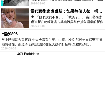
2026-08-06
向裂隙的亮處探索另一個心聲另一個共鳴的
當代藝術家盧嵐新：如果每個人都一樣，這世界該有多無聊？
🏛️ 「他們說我不像。」「我笑了。」 當代藝術家
盧嵐新在此幅兼具古典典雅與當代抽象語彙的新作
2026-08-06
中，以沈靜的藍色空間為背景，描繪了
日記0806
早上陪周媽去買東西 先去全聯買生菜、山葵、沙拉 然後走在保安市場
她買番茄、南瓜子 我與認識的攤販大姊們打招呼 又被周媽唸：
2026-08-06