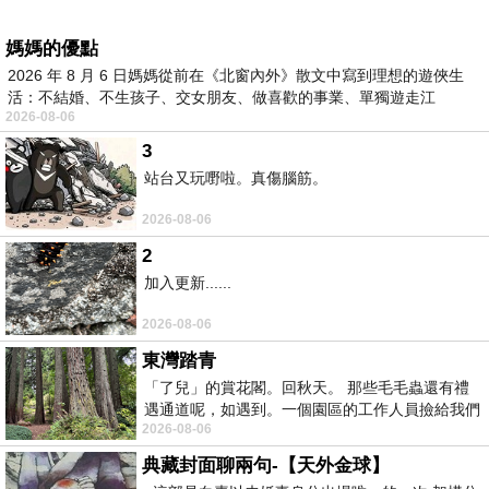
媽媽的優點
2026 年 8 月 6 日媽媽從前在《北窗內外》散文中寫到理想的遊俠生
活：不結婚、不生孩子、交女朋友、做喜歡的事業、單獨遊走江
2026-08-06
湖⋯⋯，
3
站台又玩嘢啦。真傷腦筋。
2026-08-06
2
加入更新......
2026-08-06
東灣踏青
「了兒」的賞花閣。回秋天。 那些毛毛蟲還有禮
遇通道呢，如遇到。一個園區的工作人員撿給我們
2026-08-06
細賞。
典藏封面聊兩句-【天外金球】