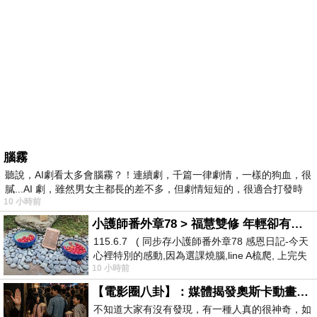
腦霧
聽說，AI劇看太多會腦霧？！連續劇，千篇一律劇情，一樣的狗血，很
膩...AI 劇，雖然男女主都長的差不多，但劇情短短的，很適合打發時
10 小時前
小護師番外章78 > 福慧雙修 年輕卻有個老靈魂 ㄑ金剛經〉podcast
115.6.7 ( 同步存小護師番外章78 感恩日記-今天
心裡特別的感動,因為選課燒腦,line A梳爬, 上完失
10 小時前
智課的她,特來傾
【電影圈八卦】：媒體揭發奧斯卡動畫項目投票醜聞！好萊塢為什麼看不起動畫電影？
不知道大家有沒有發現，有一種人真的很神奇，如