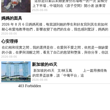
這部是白素以未婚妻身分出場唯一的一次 架構分
上下半場，中場則在《原子空間》開小差 故事背
2026-08-06
景影射西藏境外流亡 地下組織
媽媽的面具
2026 年 8 月 6 日媽媽死後，每當讀到她的學生和好友寫到其生前如何
耐心有愛地教導他們，影響改變了他們的生命，我也感到驚訝，媽媽的
2026-08-06
心安理得
在幻相和現實之間，我的選擇是你，在愛與不愛之間，依然是一個缺愛
的小孩，在夢與清醒之間，看見了自己的慾望和墮落，與你分享，你説
2026-08-06
新加坡的45天
新加坡的45天 文/林玉鳳 上一篇用佛得角
的世界盃故事，談「中葡平台」這
2026-08-06