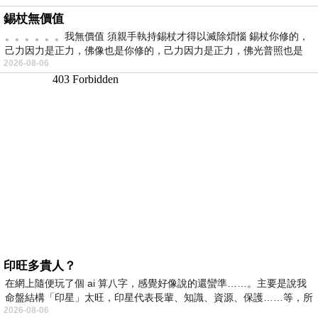
錫杖無價值
。。。。。。我無價值 須親手執持錫杖才得以滅除煩惱 錫杖你修的，
己力因力是正力，佛像也是你修的，己力因力是正力，佛光普照也是
2026-08-06
印旺多貴人？
在網上隨便玩了個 ai 算八字，感覺好像說的還蠻準……。主要是說我
命盤結構「印星」太旺，印星代表長輩、知識、資源、保護……等，所
2026-08-06