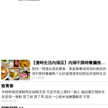
【漫時生活內湖店】內湖不限時餐廳推薦｜捷運港墘站美食，聚餐、約會、家庭聚會首選，正餐甜點一次滿足
想找一間適合朋友聚會、家庭聚餐或情侶約會的內
湖不限時餐廳嗎？位於捷運港墘站附近的漫時生活
23 小時前
內湖店，從捷運站步行約4分鐘即可抵
致青春
年輕時曾想著騎馬仗劍闖天涯 可是半路上遇到一個人 她說要許我終生
於是我一激動 當了劍 賣了馬 從此一心柴米油鹽醬醋茶 可當
2026-08-06