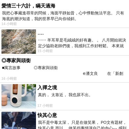
愛情三十六計，瞞天過海
我把心事藏進尋常的問候，海面平靜如昔，心中悸動無法平息。 只有
海底的潮汐知道，我的世界早已向你傾斜。
14 小時前
….
⋯⋯ 羊耳草是毛絨絨的好有趣。 。 八月開始就決
定少協助老師們後，我感到工作好輕鬆。 本來就
15 小時前
不是我的工作啊。 真
◎專家與頭銜
■寓言故事 ◎專家與頭銜
⊕潘文良 在「新創
16 小時前
之谷」裡——
入禪之境
真的， 太靠近， 我也尿不出。
17 小時前
快其心意
我不是中毒太深， 只是在做笑果， PO文有題材，
快其心意 而以， 做某些事情讓自己的內心--- 感到