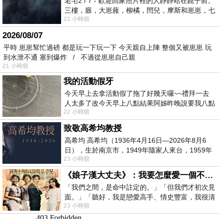
老宅2 / 7 - 歡迎回家照片裡的人靜靜站在鏡子前。
三樓，廄，大崽蕥，柳橘，閆兒，摩斯和崽崽，七
21 小時前
個人整整齊齊地站在鏡框之外，如同
2026/08/07
平時 崽崽幫忙過磅 都是玩一下玩一下 今天親自上陣 整個又被崽崽 玩
到水泄不通 塞到爆炸 / 不過從崽崽自己親
21 小時前
我的活動假牙
今天早上去拿活動假了拖了好幾天囉~~禮拜一去
人太多了改今天早上八點結果阿姊昨晚說要我八點
22 小時前
去西螺農會~回到莿桐都8點半多了
致敬高希均教授
高希均 高希均（1936年4月16日—2026年8月6
日），生於南京市，1949年隨家人來台，1959年
23 小時前
赴美深造並取得經濟發展博士學位。曾任
《娘子漢大丈夫》：我要怎麼愛一個不存在的人？
「我們之間，是命中註定的。」「但我們才初次見
面。」「聽好，我是戀愛高手、情史豐富，我很清
23 小時前
楚這種感覺，你我之間的那種感覺，現