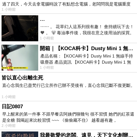
過了四天，今天去拿電腦時說了有點想念電腦，老闆問我是電腦重度
1 小時前
…
⋯⋯ 。 花草幻人這系列很有趣！ 會持續玩下去！
🧡 。 🐻 毒油事件後，我很在意之後用油的採買。
1 小時前
前天購買了我之前就很愛
開箱｜【KOCA科卡】Dusty Mini 1 無線手持吸塵器
產品名稱：【KOCA科卡】Dusty Mini 1 無線手持
吸塵器 產品資訊 【KOCA科卡】Dusty Mini 1 無
1 小時前
線手持吸塵器評語： 能吸、能吹兼具兩
皆以直心出離生死
直心念我生已盡梵行已立所作已辦不受後有，直心念我已斷不復更斷。
1 小時前
日記0807
早上醒來的第一件事 不跟早餐店阿姨們聊幾句 很不習慣 她們的紅茶還
是全糖 我喝起來比較習慣 ~~~ 《偷偷藏不住》 越看越有趣，
2 小時前
我最敬愛的老闆、遠見．天下文化創辦人高希均教授