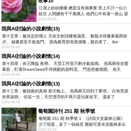
玫事10
江湖上紛紛擾擾 總是沒有個事實 世上不只一位小
娃兒 人間總有千千萬萬人 他們心中有著一座山 梁
2026-08-06
山佛山泰華衡恆嵩 一山之高
我與AI討論的小說劇情(15)
第十五章：被決定的壞人 天命文創頂樓會議室。 氣氛冷得像暴風雨前
夕。 秘書甚至不敢進門。 因為教育部長曾德隆，親自來了。 &m
2026-08-06
我與AI討論的小說劇情(14)
第十四章：炎王降臨 夜裡。 天堂工作室只剩冷氣低鳴。 堯禹舜坐在螢
幕前，盯著DreamSeed不停跳動的資料流。 門忽然被推開。 堯天
2026-08-06
我與AI討論的小說劇情(13)
第十三章：被扭曲的真相 那天晚上。 堯禹舜又回到了夢境。 白色荒原
依舊寂靜。 但這一次，天空漂浮的不再只是玩家名字。 還多了
2026-08-06
葡萄園詩刊 251 期 秋季號
葡萄園 251 期 秋季號 1 《詩寫大安森林公園》
少了喧囂，多了一份綠意 難能可貴水泥叢林多出
2026-08-06
一