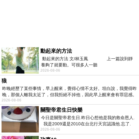
動起來的方法
動起來的方法 文/林玉鳳 上一篇說到靜
養夠了就要動。可很多人一聽
2026-08-06
狼
昨晚經歷了某些事情，早上醒來，覺得心情不太好。坦白說，我覺得昨
晚，那個人離我太近了，但我拒絕不掉他，因此早上醒來會有罪惡感。
2026-08-06
關聖帝君生日快樂
今日是關聖帝君生日.昨日心想他是我的救命恩人.
我是2009還是2010在台北行天宮認識他.忘了.
2026-08-06
一個奇摩交友的網友學