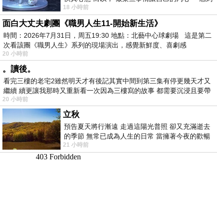
18 小時前
愉快。
面白大丈夫劇團《職男人生11-開始新生活》
時間：2026年7月31日，周五19:30 地點：北藝中心球劇場 這是第二
次看該團《職男人生》系列的現場演出，感覺新鮮度、喜劇感
20 小時前
。讀後。
看完三樓的老宅2雖然明天才有後記其實中間到第三集有停更幾天才又
繼續 續更讓我那時又重新看一次因為三樓寫的故事 都需要沉浸且要帶
20 小時前
有
立秋
預告夏天將行漸遠 走過這陽光普照 卻又充滿逝去
的季節 無常已成為人生的日常 當擁著今夜的歡暢
21 小時前
舒心 轉眼驟成昨日 而明晨 太陽