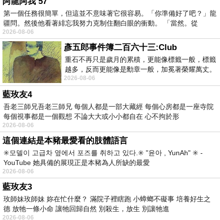
阿龍阿我 57
第一個任務很簡單，但這並不意味著它很容易。「你準備好了吧？」龍
疆問。然後他看著緋忘我努力克制住翻白眼的衝動。 「當然。從
2026-08-06
彥五郎事件簿二百六十三:Club
重石不再只是歲月的累積，更能像標籤一般，標籤
越多，反而更能像是勳章一般，加冕著榮耀萬丈。
2026-08-06
習慣一如縱容，成了再難輕輕放下的罪證
藍玫友4
吾老三師兄吾老三師兄 每個人都是一部大藏經 每個心房都是一座寺院
每個視事都是一個觀想 不論大大或小小都自在 心不拘於形
2026-08-06
這個連結是本豬最愛看的肢體語言
✳️모델이 고급차 옆에서 포즈를 취하고 있다.✳️ "윤아 , YunAh" ✳️ -
YouTube 她具備的展現正是本豬為人所缺的最愛
2026-08-06
藍玫友3
玫師妹玫師妹 妳在忙什麼？ 滿院子裡瞎跑 小蟑螂不礙事 培養好生之
德 放牠一條小命 讓牠回歸自然 別殺生，放生 別讓牠進
2026-08-06