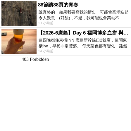
88節讀88頁的青春
說真格的，如果我要寫我的情史，可能會高潮迭起
令人歎息！(好酸)，不過，我可能也會萬劫不
13 小時前
復...，每天跪鍵盤還是被判了花心的罪
【2026-6廣島】Day 6 福岡博多血拼 與機場接送少年司機深夜對談
連四晚都住東橫INN 廣島新幹線口2號店，這間東
橫inn，早餐非常豐盛。 每天菜色都有變化，雖然
14 小時前
看到工作人員拿出料理包加熱，但