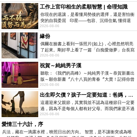
工作上官印相生的柔順智慧 | 命理知識
你現在的退讓，是看懂局勢後的選擇，還是害怕衝
突的自我委屈 印星——包容、沉得住氣 懂得退
2026-08-06
一步觀察，不會
緣份
偶爾在臉書上看到一張照片(如上)，心裡忽然明亮
了起來。剛好早上看了一篇「白痴愛做夢」台長寫
2026-08-06
的貼文，在回顧年輕時瘋狂愛上
祝賀～純純男子漢
聽歌：《我們的高峰》～純純男子漢～恭賀新書出
版～願你新書〞八十八頁的青春〞大賣！記得你曾
2026-08-06
經在我的版留言…「好讚的圖^^感覺大家
出生即欠債？孩子一定要知道：爸媽，其實我不欠你們
這週迎來父親節，其實我並不認為這種節日一定要
過，因為不是每個人都有好父母。而我們家是不過
2026-08-06
節的，平時也沒什麼儀式感，生活趨近冷
愛情三十六計，序
兵法，藏在一滴露水裡，映照日出的方向。 智慧，是不讓衝突成為唯