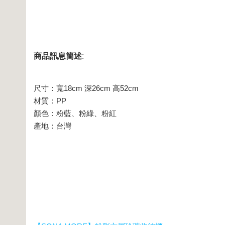
商品訊息簡述
:
尺寸：寬18cm 深26cm 高52cm
材質：PP
顏色：粉藍、粉綠、粉紅
產地：台灣