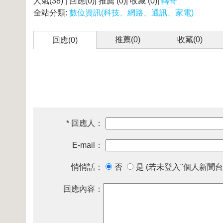
人氣(38) | 回應(0)| 推薦 (
0
)| 收藏 (
0
)|
轉寄
全站分類:
數位資訊(科技、網路、通訊、家電)
推薦(
0
)
收藏(
0
)
回應(0)
* 回應人：
E-mail：
悄悄話：
否
是 (若未登入"個人新聞台
回應內容：