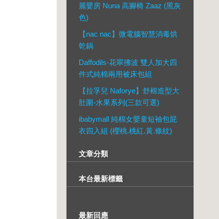
麗嬰房 Nuna 高腳椅 Zaaz (黑灰
色)
【nac nac】微電腦智慧消毒烘
乾鍋
Daffodils-花翠拂波 雙人加大四
件式純棉兩用被床包組
【拉孚兒 Naforye】舒棉造型大
肚圍-水果系列(三款可選)
ibabymall 純棉女嬰童短袖包屁
衣四入組 (櫻桃.桃紅.黃.條紋)
文章分類
本台最新標籤
最新回應