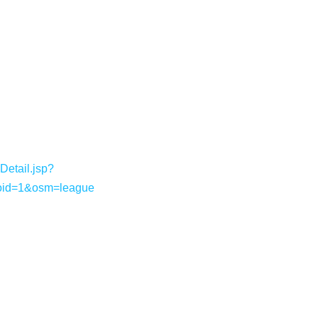
etail.jsp?
oid=1&osm=league