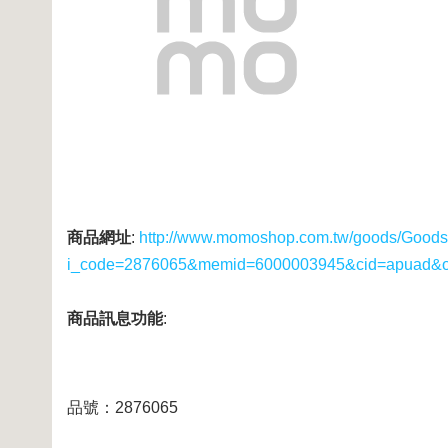
商品網址
:
http://www.momoshop.com.tw/goods/GoodsD
i_code=2876065&memid=6000003945&cid=apuad&
商品訊息功能
:
品號：2876065