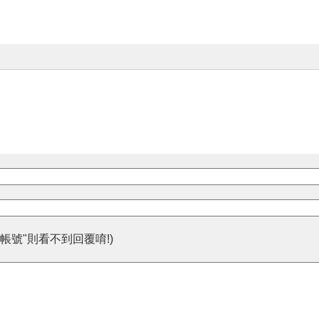
帳號"則看不到回覆唷!)