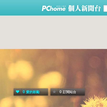
0
0
愛的鼓勵
訂閱站台