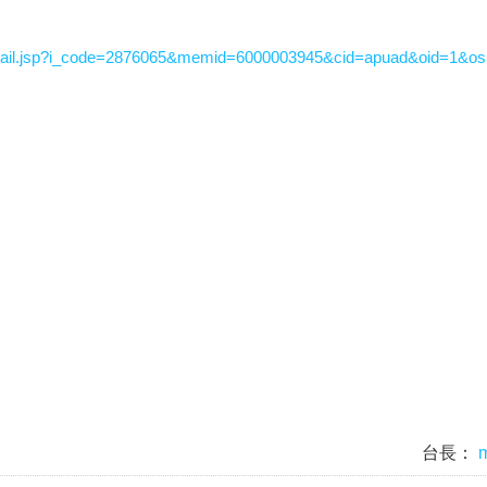
tail.jsp?i_code=2876065&memid=6000003945&cid=apuad&oid=1&o
台長：
m