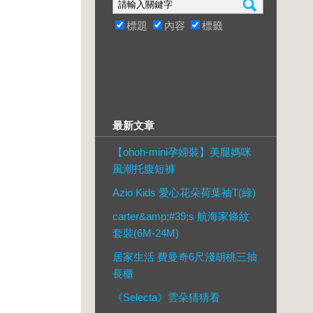
標題
內容
標籤
最新文章
【ohoh-mini孕婦裝】美腿媽咪
風潮托腹短褲
Azio Kids 愛心花朵荷葉袖T(綠)
carter&amp;#39;s 航海家條紋
套裝(6M-24M)
居家生活 費曼奇6尺淺胡桃三抽
長櫃
《Selecta》雲朵猜猜看