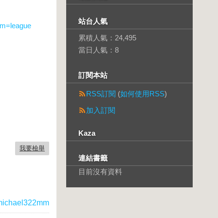
站台人氣
sm=league
累積人氣：
24,495
當日人氣：
8
訂閱本站
RSS訂閱
(
如何使用RSS
)
加入訂閱
Kaza
我要檢舉
連結書籤
目前沒有資料
ichael322mm