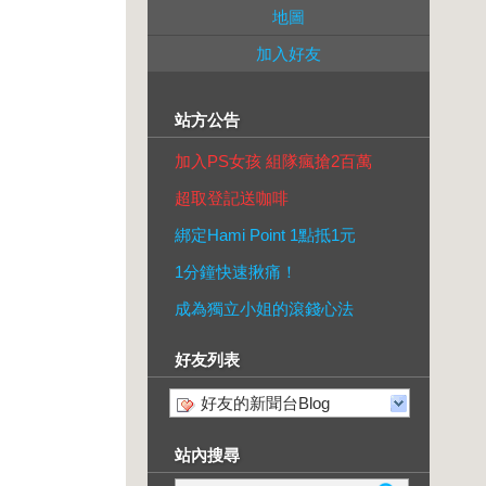
地圖
加入好友
站方公告
加入PS女孩 組隊瘋搶2百萬
超取登記送咖啡
綁定Hami Point 1點抵1元
1分鐘快速揪痛！
成為獨立小姐的滾錢心法
好友列表
好友的新聞台Blog
站內搜尋