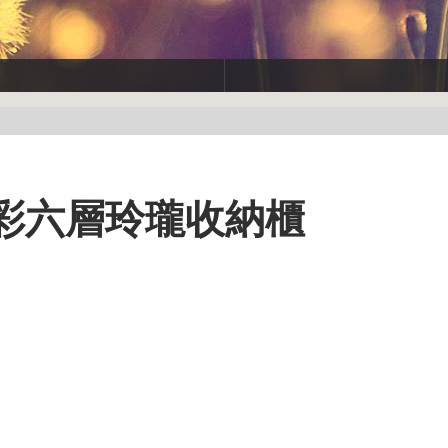
粉彩六層玲瓏收納櫃