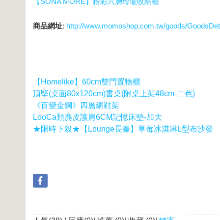
【SONA MORE】粉彩六層玲瓏收納櫃
商品網址
:
http://www.momoshop.com.tw/goods/GoodsDe
【Homelike】60cm雙門置物櫃
頂堅(桌面80x120cm)書桌(附桌上架48cm-二色)
《百變金鋼》四層網鞋架
LooCa類麂皮護肩6CM記憶床墊-加大
★限時下殺★【Lounge長秦】草莓冰淇淋L型布沙發