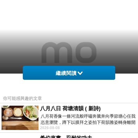
繼續閱讀
你可能感興趣的文章
八月八日 荷塘清韻 ( 新詩)
八月荷香像一條河流般呼嘯奔騰奔向季節塘心任我
恣意瀏覽，蹲下以膜拜之姿拍下荷韻雅姿轉身離開
2026-08-08
時我把美麗的遐想掛在亭亭葉柄上盼望