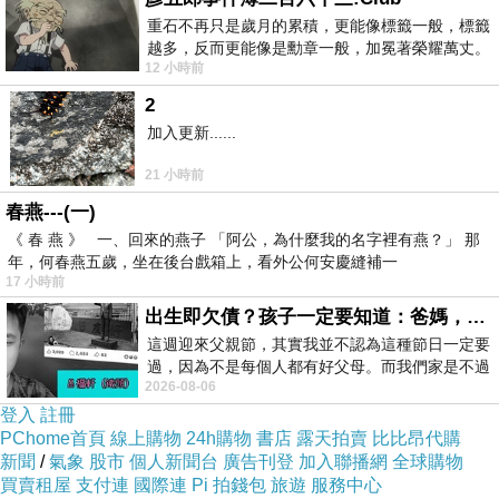
重石不再只是歲月的累積，更能像標籤一般，標籤
越多，反而更能像是勳章一般，加冕著榮耀萬丈。
12 小時前
習慣一如縱容，成了再難輕輕放下的罪證
2
加入更新......
21 小時前
春燕---(一)
《 春 燕 》 一、回來的燕子 「阿公，為什麼我的名字裡有燕？」 那
年，何春燕五歲，坐在後台戲箱上，看外公何安慶縫補一
Abercrombie
17 小時前
& Fitch
出生即欠債？孩子一定要知道：爸媽，其實我不欠你們
(1892年，紐
這週迎來父親節，其實我並不認為這種節日一定要
約)
過，因為不是每個人都有好父母。而我們家是不過
2026-08-06
節的，平時也沒什麼儀式感，生活趨近冷
登入
註冊
Abercrombie
PChome首頁
線上購物
24h購物
書店
露天拍賣
比比昂代購
新聞
/
氣象
股市
個人新聞台
廣告刊登
加入聯播網
全球購物
& Fitch，初
買賣租屋
支付連
國際連
Pi 拍錢包
旅遊
服務中心
起在1892年