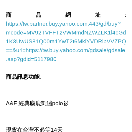
商品網址
:
https://tw.partner.buy.yahoo.com:443/gd/buy?
mcode=MV92TVFFTzVWMmdNZWZLK1l4cGd
1K3UwUS81Q00ra1YwT2t6MklYVDRlbVVZPQ
==&url=https://tw.buy.yahoo.com/gdsale/gdsale
.asp?gdid=5117980
商品訊息功能
:
A&F 經典麋鹿刺繡polo衫
現貨在台灣不必等14天