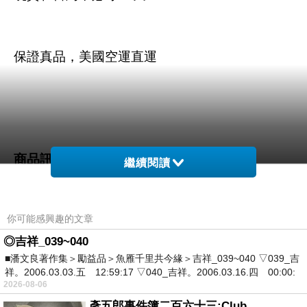
保證真品，美國空運直運
商品訊息描述
:
繼續閱讀
你可能感興趣的文章
A&F Abercrombie & Fitch經典麋鹿刺繡polo衫-
◎吉祥_039~040
■潘文良著作集＞勵益品＞魚雁千里共今緣＞吉祥_039~040 ▽039_吉
深藍
祥。2006.03.03.五 12:59:17 ▽040_吉祥。2006.03.16.四 00:00:
2026-08-06
彥五郎事件簿二百六十三:Club