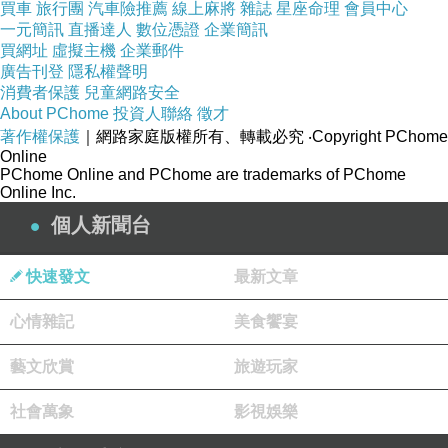
買車
旅行團
汽車險推薦
線上麻將
雜誌
星座命理
會員中心
一元簡訊
其實是以
直播達人
數位憑證
企業簡訊
買網址
虛擬主機
企業郵件
Abercrombie
廣告刊登
隱私權聲明
銷售高級打
消費者保護
兒童網路安全
About PChome
投資人聯絡
徵才
獵用品和戶
著作權保護
｜網路家庭版權所有、轉載必究
‧Copyright PChome
外用品的公
Online
PChome Online and PChome are trademarks of PChome
司開始的，
Online Inc.
後來有個叫
個人新聞台
做 Fitch 的律
師熟客入
快速發文
最新文章
股，這品
心情雜記
美食饗宴
牌就搖身變
藝文欣賞
旅遊玩家
成
社會萬象
影視娛樂
Abercrombie