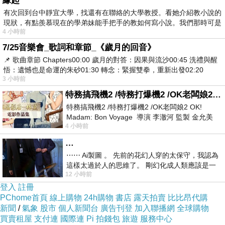
緣起
有次回到台中靜宜大學，找還有在聯絡的大學教授。看她介紹教小說的
特性說明
現狀，有點羨慕現在的學弟妹能手把手的教如何寫小說。我們那時可是
4 小時前
最新實用的胎壓偵測氣嘴蓋在這報給您..
7/25音樂會_歌詞和章節_《歲月的回音》
相信各位愛車的朋友都知道爆胎的危險性，若是輪胎破裂漏氣能提前發現
📌 歌曲章節 Chapters00:00​ 歲月的對答：因果與流沙00:45​ 洗禮與醒
實也可以很輕鬆的喔!
悟：遺憾也是命運的朱砂01:30​ 轉念：緊握雙拳，重新出發02:20
3 小時前
特務搞飛機2 /特務打爆機2 /OK老闆娘2 OK! Madam: Bon Voyage
不需拆輪胎，能夠正確將輪胎的胎壓ㄧ目了然(機械式結構便宜又耐用，一
特務搞飛機2 /特務打爆機2 /OK老闆娘2 OK!
安全。
Madam: Bon Voyage 導演 李澈河 監製 金允美
4 小時前
劇本 申鉉成 主演 嚴正化 朴誠雄
…
汽車、機車都可以使用，防盜保護、安全無慮，將螺帽轉到氣嘴底部，再
⋯⋯ Ai製圖 。 先前的花幻人穿的太保守，我認為
聽到氣嘴漏氣聲無需理會，繼續轉緊漏氣聲即停止，最後用扳手將螺帽反方
這樣太過於人的思維了。 剛幻化成人類應該是一
12 小時前
絲不掛吧？ 當然這樣是創不出
購買時請記的標示購買數量和所需胎壓唷!!
登入
註冊
PChome首頁
線上購物
24h購物
書店
露天拍賣
比比昂代購
新聞
/
氣象
股市
個人新聞台
廣告刊登
加入聯播網
全球購物
使用方法
買賣租屋
支付連
國際連
Pi 拍錢包
旅遊
服務中心