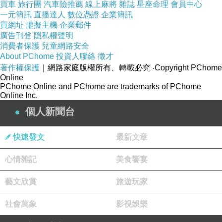
本品是測量輪胎氣壓的輔助工具，使用者只需將指示器鎖固在輪胎氣嘴上
買車
旅行團
汽車險推薦
線上麻將
雜誌
星座命理
會員中心
一元簡訊
直播達人
數位憑證
企業簡訊
胎的胎壓是否充足:
買網址
虛擬主機
企業郵件
◆綠色：安全(SAFE)
廣告刊登
隱私權聲明
消費者保護
兒童網路安全
在標準胎壓情形下，透視窗內應呈綠色，車輛可正常行駛。
About PChome
投資人聯絡
徵才
◆黃色：警告(CAUTION)
著作權保護
｜網路家庭版權所有、轉載必究
‧Copyright PChome
Online
當胎壓略低於標準約25?透明視窗應呈黃綠色，應予充氣，以確保車胎正
PChome Online and PChome are trademarks of PChome
Online Inc.
◆紅色：危險(DANGER)
個人新聞台
當胎壓低於標準約30?透明視窗應呈黃、紅、綠色，應立即充氣，以確保安
快速發文
最新文章
心情雜記
美食饗宴
藝文欣賞
旅遊玩家
社會萬象
影視娛樂