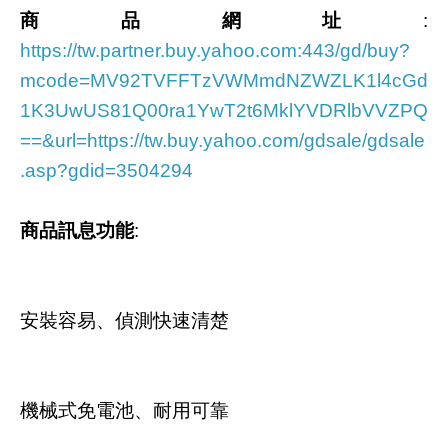
商品網址
:
https://tw.partner.buy.yahoo.com:443/gd/buy?
mcode=MV92TVFFTzVWMmdNZWZLK1l4cGd
1K3UwUS81Q00ra1YwT2t6MklYVDRlbVVZPQ
==&url=https://tw.buy.yahoo.com/gdsale/gdsale
.asp?gdid=3504294
商品訊息功能
:
安裝容易、偵測快速清楚
機械式免電池、耐用可靠