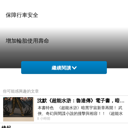
保障行車安全
增加輪胎使用壽命
繼續閱讀
商品訊息描述
:
你可能感興趣的文章
沈默《超能水滸：魯達傳》電子書，暗黑宇宙新章，一一五年八月璀璨上架！
本書特色 《超能水滸》暗黑宇宙新章再開！ 武
俠、奇幻與間諜小說的撞擊與相容！！ 《超能水
安伯特 胎壓偵測氣嘴蓋30ps
8 小時前
滸》系列第四部變幻登場