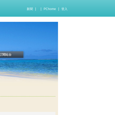
|
|
|
新聞
PChome
登入
訂閱站台