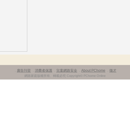
廣告刊登
消費者保護
兒童網路安全
About PChome
徵才
．
．
．
．
．
網路家庭版權所有、轉載必究 Copyright© PChome Online