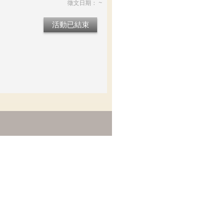
徵文日期： ~
活動已結束