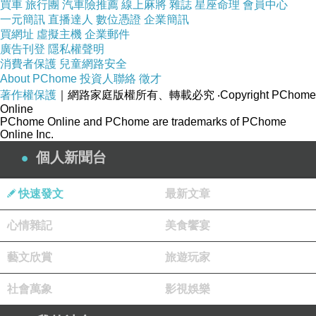
買車
旅行團
汽車險推薦
線上麻將
雜誌
星座命理
會員中心
一元簡訊
直播達人
數位憑證
企業簡訊
買網址
虛擬主機
企業郵件
廣告刊登
隱私權聲明
消費者保護
兒童網路安全
About PChome
投資人聯絡
徵才
著作權保護
｜網路家庭版權所有、轉載必究
‧Copyright PChome
【鴻海 InFocus】M320 5.5吋八核心智慧型手機(贈側翻皮套
Online
PChome Online and PChome are trademarks of PChome
+保貼+8GB記憶卡)
Online Inc.
個人新聞台
商品網址
:
http://www.momoshop.com.tw/goods/GoodsDetail.jsp?
快速發文
最新文章
i_code=2650077&memid=6000003945&cid=apuad&oid=1&os
心情雜記
美食饗宴
m=league
藝文欣賞
旅遊玩家
社會萬象
影視娛樂
魔聲 Monster SUPERSTAR 藍牙喇叭