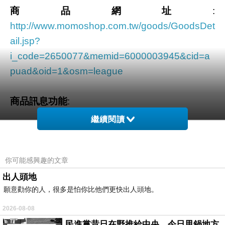
商品網址
:
http://www.momoshop.com.tw/goods/GoodsDet
ail.jsp?
i_code=2650077&memid=6000003945&cid=a
puad&oid=1&osm=league
商品訊息功能
:
繼續閱讀
品號：2650077
你可能感興趣的文章
出人頭地
願意勸你的人，很多是怕你比他們更快出人頭地。
GSM+WCDMA雙卡雙待
1.7GHz真八核處理器
2026-08-08
1300萬畫素相機
民進黨昔日在野推給中央，今日甩鍋地方