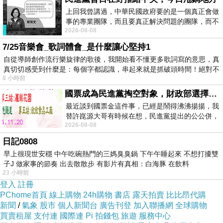
5.5吋HD觸控螢幕
上回我曾講過，中華民國政府要的是一個真正會做
事的專業團隊，而且要真正解決問題的團隊，而不
2026-08-08
是只會到處甩鍋的雙標團隊，最近民進黨
7/25音樂會_歌詞體會_是什麼讓心堅持1
自從導師創作流行樂旋律的歌後，我開始看不懂更多歌詞寫的意思，真
真切切感受到什麼是：每個字都認識，串起來就是抓破頭時間！絕對不
8 小時前
商品訊息描述
:
國票成為民進黨掏空對象，財政部選擇性失憶
最近談到國票金這件事，已經是鬧得沸沸揚揚，我
替許崑源大哥有時候在想，民進黨提出的公公併，
2026-08-08
其實就是想要國庫通黨庫，鬧出最大的醜
日記0808
商品訊息簡述
:
早上很現世安穩 中午吃碗熱門的三媽臭臭鍋 下午午睡起來 不想打擾雙
子J 做家事的節奏 出去散散步 有影片有真相：白海豚 在飲料
23 小時前
登入
註冊
PChome首頁
線上購物
24h購物
書店
露天拍賣
比比昂代購
新聞
/
氣象
股市
個人新聞台
廣告刊登
加入聯播網
全球購物
買賣租屋
支付連
國際連
Pi 拍錢包
旅遊
服務中心