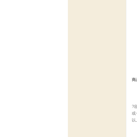
商
?
或
以