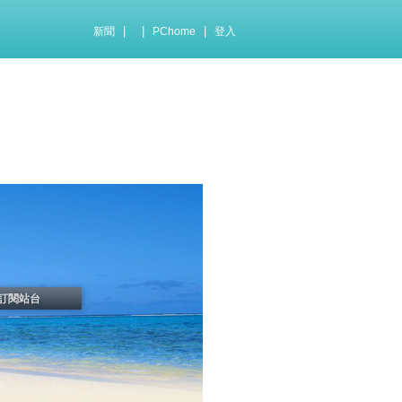
|
|
|
新聞
PChome
登入
訂閱站台