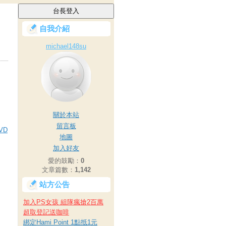
自我介紹
michael148su
關於本站
留言板
VD
地圖
加入好友
愛的鼓勵：
0
文章篇數：
1,142
站方公告
加入PS女孩 組隊瘋搶2百萬
超取登記送咖啡
綁定Hami Point 1點抵1元