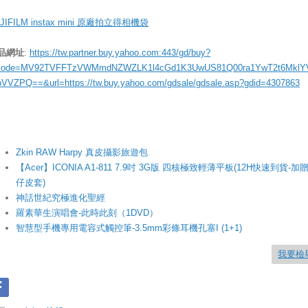
JIFILM instax mini 原廠拍立得相機袋
品網址
:
https://tw.partner.buy.yahoo.com:443/gd/buy?
ode=MV92TVFFTzVWMmdNZWZLK1l4cGd1K3UwUS81Q00ra1YwT2t6MklY
bVVZPQ==&url=https://tw.buy.yahoo.com/gdsale/gdsale.asp?gdid=4307863
Zkin RAW Harpy 真皮攝影旅遊包
【Acer】ICONIA A1-811 7.9吋 3G版 四核極致輕薄平板(12H快速到貨-加
仔皮套)
神話世紀究極進化聖經
羅素華生演唱會-此時此刻（1DVD）
智慧型手機專用電容式觸控筆-3.5mm彩條耳機孔塞I (1+1)
我要檢