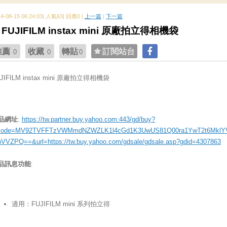
14-08-15 06:24:03| 人氣63| 回應0 |
上一篇
|
下一篇
FUJIFILM instax mini 原廠拍立得相機袋
推薦
收藏
轉貼
訂閱站台
0
0
0
JIFILM instax mini 原廠拍立得相機袋
品網址
:
https://tw.partner.buy.yahoo.com:443/gd/buy?
ode=MV92TVFFTzVWMmdNZWZLK1l4cGd1K3UwUS81Q00ra1YwT2t6MklY
bVVZPQ==&url=https://tw.buy.yahoo.com/gdsale/gdsale.asp?gdid=4307863
品訊息功能
:
適用：FUJIFILM mini 系列拍立得