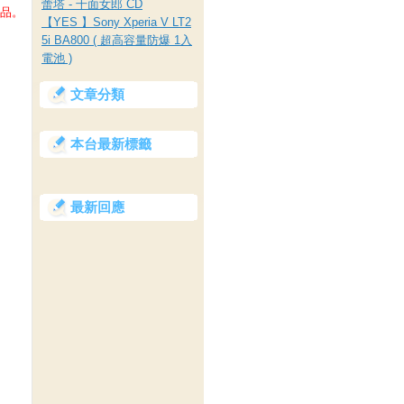
蕾塔 - 千面女郎 CD
用品。)
【YES 】Sony Xperia V LT2
5i BA800 ( 超高容量防爆 1入
電池 )
文章分類
本台最新標籤
最新回應