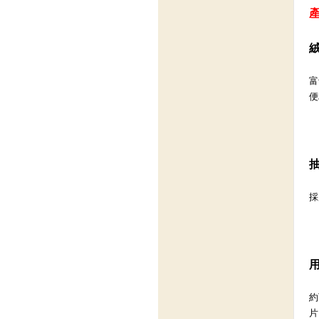
富
便
採
約
片