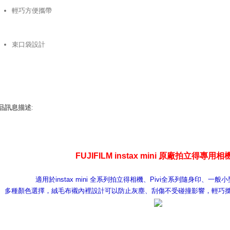
輕巧方便攜帶
束口袋設計
品訊息描述
:
FUJIFILM instax mini 原廠拍立得專用
適用於instax mini 全系列拍立得相機、Pivi全系列隨身印、一
多種顏色選擇，絨毛布襯內裡設計可以防止灰塵、刮傷不受碰撞影響，輕巧