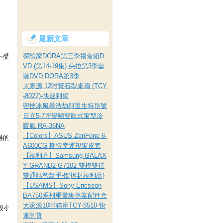
最新文章
探險家DORA第三季禮盒組D
不受灰塵影響，好收納攜帶非常
VD (第14-19集) 朵拉第3季套
裝DVD DORA第3季
大家源 12吋寶石型桌扇 (TCY
-8022)-快速到貨
密技冰風暴浩劫與重生特別號
日立5-7坪變頻雙吹式窗型冷
暖氣 RA-36NA
【Colors】ASUS ZenFone 6-
得的樂趣。
A600CG 期待幸運視窗皮套
【福利品】Samsung GALAX
Y GRAND2 G7102 雙模雙待
雙通話智慧手機(拆封福利品)
【USAMS】Sony Ericsson
BA750系列重量級專業配件盒
大家源10吋箱扇TCY-8510-快
身印或一般小型數位相機或原字筆、底
速到貨