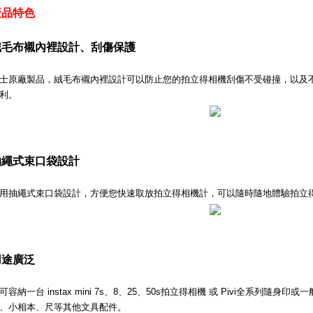
產品特色
絨毛布襯內裡設計、刮傷保護
士原廠製品，絨毛布襯內裡設計可以防止您的拍立得相機刮傷不受碰撞，以及
利。
抽繩式束口袋設計
用抽繩式束口袋設計，方便您快速取放拍立得相機計，可以隨時隨地體驗拍立
用途廣泛
可容納一台 instax mini 7s、8、25、50s拍立得相機 或 Pivi全系列隨
、小相本、尺等其他文具配件。