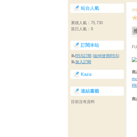
站台人氣
20
累積人氣：
75,730
當日人氣：
9
訂閱本站
FU
RSS訂閱
(
如何使用RSS
)
加入訂閱
商
Kaza
mc
Rl
連結書籤
商
目前沒有資料