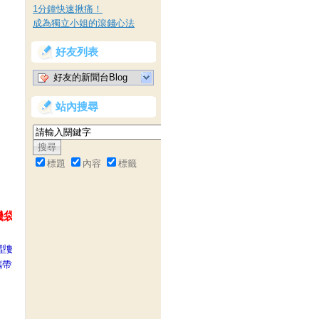
1分鐘快速揪痛！
成為獨立小姐的滾錢心法
好友列表
好友的新聞台Blog
站內搜尋
標題
內容
標籤
相機袋
般小型數位相機等等，
攜帶方便，是您絕佳的選擇！