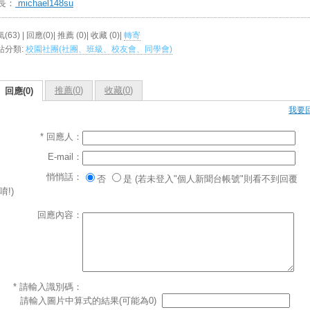
長：
michael148su
(63) | 回應(0)| 推薦 (
0
)| 收藏 (
0
)|
轉寄
站分類:
校園社團(社團、班級、校友會、同學會)
推薦(
0
)
收藏(
0
)
回應(0)
我要
* 回應人：
E-mail：
悄悄話：
否
是 (若未登入"個人新聞台帳號"則看不到回覆
唷!)
回應內容：
* 請輸入識別碼：
請輸入圖片中算式的結果(可能為0)