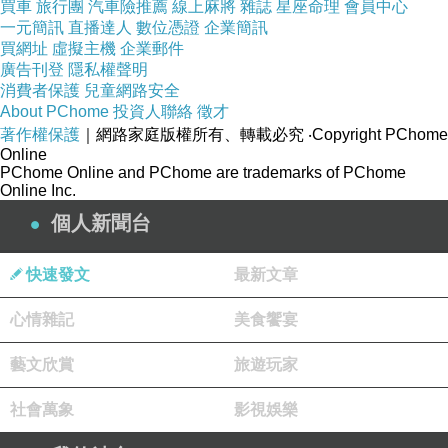
買車
旅行團
汽車險推薦
線上麻將
雜誌
星座命理
會員中心
一元簡訊
直播達人
數位憑證
企業簡訊
買網址
虛擬主機
企業郵件
廣告刊登
隱私權聲明
消費者保護
兒童網路安全
About PChome
投資人聯絡
徵才
著作權保護
｜網路家庭版權所有、轉載必究
‧Copyright PChome
Online
PChome Online and PChome are trademarks of PChome
Online Inc.
個人新聞台
快速發文
最新文章
商品訊息簡述
:
心情雜記
美食饗宴
藝文欣賞
旅遊玩家
商品名稱：百變炫彩超靜音掛鐘
社會萬象
影視娛樂
◎型號：0931