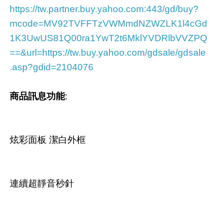
https://tw.partner.buy.yahoo.com:443/gd/buy?
mcode=MV92TVFFTzVWMmdNZWZLK1l4cGd
1K3UwUS81Q00ra1YwT2t6MklYVDRlbVVZPQ
==&url=https://tw.buy.yahoo.com/gdsale/gdsale
.asp?gdid=2104076
商品訊息功能
:
炫彩面板 潔白外框
連續超靜音秒針