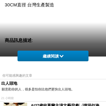
30CM直徑 台灣生產製造
商品訊息描述
:
繼續閱讀
百變炫彩超靜音掛鐘-0931
你可能感興趣的文章
出人頭地
口味的選擇，時尚簡潔風格，超靜音連續秒針，多款色系搭配，給生活多
願意勸你的人，很多是怕你比他們更快出人頭地。
多一份安靜空間！
21 小時前
AI27歲的葛蘭主演文藝悲劇〈情深似海〉 #戀上老電影 #葛蘭 #粟子