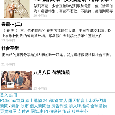
談到葛蘭，多會直接聯想到歌舞電影，但〈情深似
海〉卻很特別，葛蘭不唱歌、不跳舞，從頭到尾專
10 小時前
心演戲。拍攝期間，經常工作超過12個鐘
商品規格:
春燕---(二)
《 春 燕 》 三、你們唱戲的 春燕考進輔仁大學。平日在學校工讀，晚
上在學校附近的餐廳當外場。寒暑假白天到鎮公所幫忙整理文件
1.30CM直徑，適合三四坪空間居家使用。
13 小時前
2.不退潮流色系，出色的選擇！
社會平衡
3.簡約設計，追求時尚不費功夫。
把自己的痛苦分享給別人聽的唯一好處，就是這樣做能維持社會平衡。
21 小時前
八月八日 荷塘清韻
13 小時前
登入
註冊
PChome首頁
線上購物
24h購物
書店
露天拍賣
比比昂代購
新聞
/
氣象
股市
個人新聞台
廣告刊登
加入聯播網
全球購物
買賣租屋
支付連
國際連
Pi 拍錢包
旅遊
服務中心