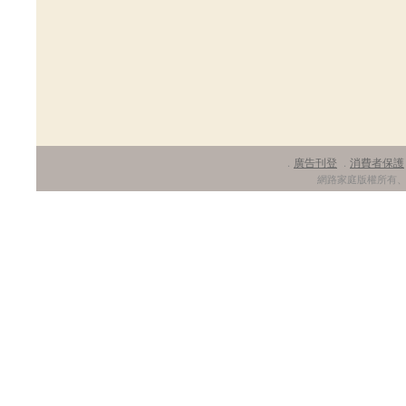
廣告刊登
消費者保護
．
．
網路家庭版權所有、轉載必究