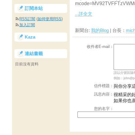
mcode=MV92TVFFTzVWMm
訂閱本站
...詳全文
RSS訂閱
(
如何使用RSS
)
加入訂閱
新聞台:
我的Blog
| 台長：
mic
Kaza
收件者E-mail：
連結書籤
目前沒有資料
請以分號區隔每個
例如：john@pch
信件標題：
與你分享
訊息內容：
很精采的
如果你也
您的名字：