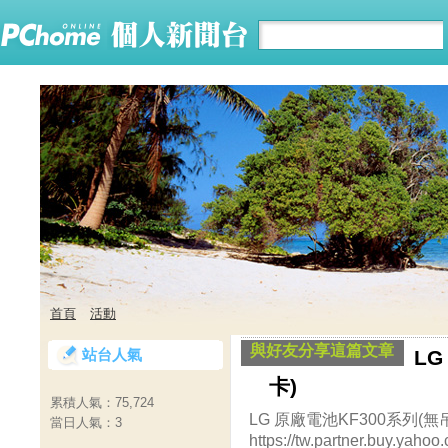
首頁
活動
與好友分享這篇文章
站台人氣
LG
卡)
累積人氣：
75,724
LG 原廠電池KF300系列(無
當日人氣：
3
https://tw.partner.buy.yaho