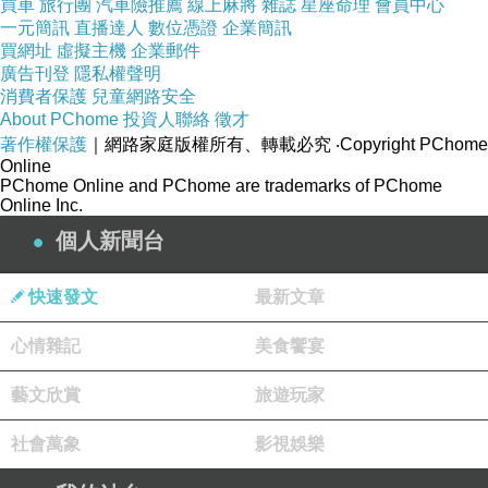
買車
旅行團
汽車險推薦
線上麻將
雜誌
星座命理
會員中心
一元簡訊
直播達人
數位憑證
企業簡訊
買網址
虛擬主機
企業郵件
廣告刊登
隱私權聲明
消費者保護
兒童網路安全
About PChome
投資人聯絡
徵才
著作權保護
｜網路家庭版權所有、轉載必究
‧Copyright PChome
Online
PChome Online and PChome are trademarks of PChome
Online Inc.
個人新聞台
快速發文
最新文章
心情雜記
美食饗宴
藝文欣賞
旅遊玩家
社會萬象
影視娛樂