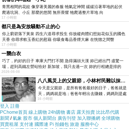
S.M(共二色)
青黑相間的花紋 像穿著美麗的春服 牠氣定神閒 緩緩沿著草地的起伏
爬過坑洞、小丘 那麼的悠閒 無所畏懼 牠爬過整片草地 向
17 小時前
都只是為安放騷動不止的心
你上窮碧落下黃泉 四生六道尋求投生 你放縱肉體幻想如花似玉的國色
天香 你尋求軟玉香紅的慰藉 你吸食毒品香煙大麻 在恍惚之間瞥
17 小時前
一襲白衣
巧了，約好的日子 車庫大門打不開 急得滿頭大漢 妳已經出門 虛驚一
場，趕到高鐵左營站恰好 新加坡，我只去過一次 妳的行程總是排的
2026-08-08
八八風災上的父親節，小林村民難以抹滅的痛
今天是父親節，是所有爸爸最好的日子，爸爸就是
天，媽媽就是地；爸爸年輕出去賺錢，媽媽則是處
【 TOKYO
16 小時前
理家務，職業不分高低貴賤，只有人品才
FASHION 】
登入
註冊
PChome首頁
線上購物
24h購物
書店
露天拍賣
比比昂代購
新聞
/
氣象
股市
個人新聞台
廣告刊登
加入聯播網
全球購物
買賣租屋
支付連
國際連
Pi 拍錢包
旅遊
服務中心