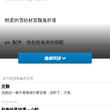
輕柔的雪紡材質飄逸舒適
ps. 配件、包包皆為另外搭配
繼續閱讀
你可能感興趣的文章
商品訊息描述
:
災難
說錯話一般不會變成什麼災難；說對了，才會。
2026-08-08
東京著衣-MAYUKI 純色玻璃紗領雪紡襯衫-
初春的草地遇ㄧ小蛇