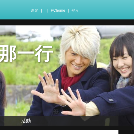
|
|
|
新聞
PChome
登入
那一行
活動