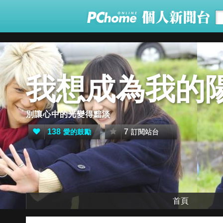
我想成為我的
別讓心中的光變得黯淡
138
7
愛的鼓勵
訂閱站台
首頁