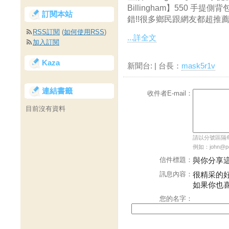
Billingham】550 
訂閱本站
錯!!很多鄉民跟網友都超推薦的!
RSS訂閱
(
如何使用RSS
)
...詳全文
加入訂閱
Kaza
新聞台:
| 台長：
mask5r1v
連結書籤
收件者E-mail：
目前沒有資料
請以分號區隔每個
例如：john@pch
信件標題：
與你分享
訊息內容：
很精采的
如果你也
您的名字：