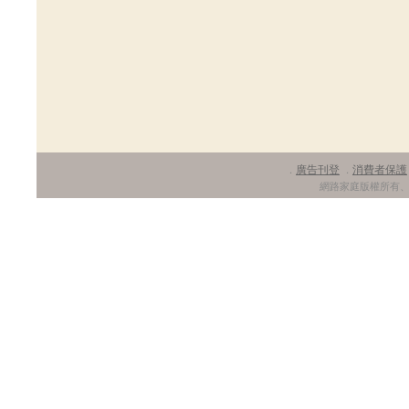
廣告刊登
消費者保護
．
．
網路家庭版權所有、轉載必究