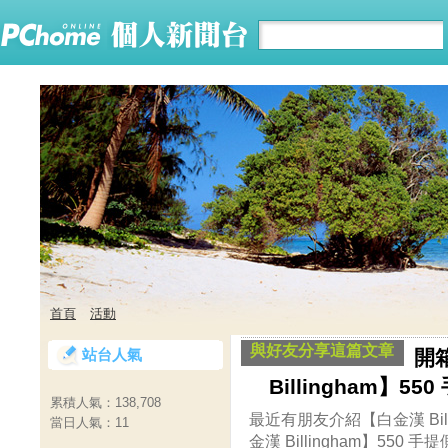
首頁
活動
與好友分享這篇文章
站台人氣
開
Billingham】5
累積人氣：
138,708
最近有朋友介紹【白金漢 Bill
當日人氣：
11
金漢 Billingham】55