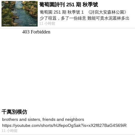
葡萄園詩刊 251 期 秋季號
葡萄園 251 期 秋季號 1 《詩寫大安森林公園》
少了喧囂，多了一份綠意 難能可貴水泥叢林多出
11 小時前
一
千萬別模仿
brothers and sisters, friends and neighbors
https://youtube.com/shorts/hUfepoOgSak?is=xX2f827BaG4S69iR
11 小時前
https