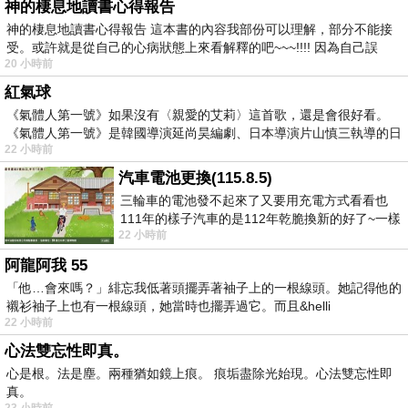
神的棲息地讀書心得報告
神的棲息地讀書心得報告 這本書的內容我部份可以理解，部分不能接
受。或許就是從自己的心病狀態上來看解釋的吧~~~!!!! 因為自己誤
20 小時前
紅氣球
《氣體人第一號》如果沒有〈親愛的艾莉〉這首歌，還是會很好看。
《氣體人第一號》是韓國導演延尚昊編劇、日本導演片山慎三執導的日
22 小時前
汽車電池更換(115.8.5)
三輪車的電池發不起來了又要用充電方式看看也
111年的樣子汽車的是112年乾脆換新的好了~一樣
22 小時前
在阿炮電池買的漲了一百多塊吧
阿龍阿我 55
「他…會來嗎？」緋忘我低著頭擺弄著袖子上的一根線頭。她記得他的
襯衫袖子上也有一根線頭，她當時也擺弄過它。而且&helli
22 小時前
心法雙忘性即真。
心是根。法是塵。兩種猶如鏡上痕。 痕垢盡除光始現。心法雙忘性即
真。
23 小時前