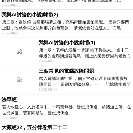
2026-08-05
我與AI討論的小說劇情(2)
第二章：群俠錄 自從那場夢之後，堯禹舜開始害怕睡覺。 因為只要閉
上眼，他就會再次回到那片白色荒原。 夢老依舊站在遠方。 而黑
2026-08-05
我與AI討論的小說劇情(1)
第一章：袁年的最後一堂課 雨下得很大。 國中二
年級的走廊瀰漫著濕氣，牆上的榮譽榜因為老舊而
2026-08-05
微微捲起。 堯禹舜站在辦公室外，手
三個常見的電腦故障問題
踏入電腦這個行業 ，個人常碰到以下幾個電腦故
障問題 ~ 跟網友經驗分享。 一 、 記憶體接觸問
2026-08-05
題 : 記憶體即
法華經
若人散亂心。入於塔廟中。一稱南無佛。皆已成佛道。於諸過去佛。在
世或滅度。若有聞是法。皆已成佛道。
2026-08-05
大藏經22，五分律卷第二十二