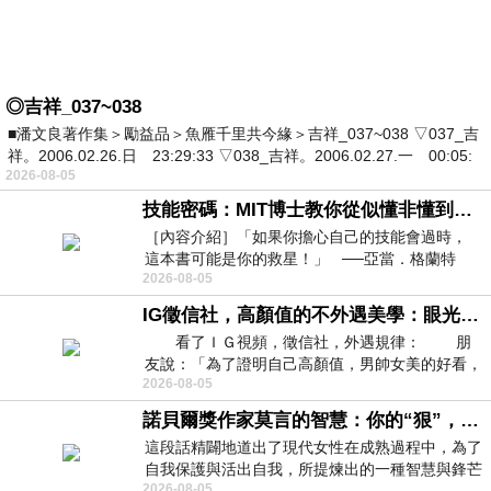
◎吉祥_037~038
■潘文良著作集＞勵益品＞魚雁千里共今緣＞吉祥_037~038 ▽037_吉
祥。2006.02.26.日 23:29:33 ▽038_吉祥。2006.02.27.一 00:05:
2026-08-05
技能密碼：MIT博士教你從似懂非懂到穩定輸出，把專業變事業的職能升級攻略 /麥特．比恩(容錯)
［內容介紹］「如果你擔心自己的技能會過時，
這本書可能是你的救星！」 ──亞當．格蘭特
2026-08-05
（Adam Grant），《
IG徵信社，高顏值的不外遇美學：眼光太高也是一種防禦，為了證明我長得好看，我決定一輩子不外遇！
看了ＩＧ視頻，徵信社，外遇規律： 朋
友說：「為了證明自己高顏值，男帥女美的好看，
2026-08-05
且眼光高，我決定一輩子不外遇。」
諾貝爾獎作家莫言的智慧：你的“狠”，才是最好的自我保護
這段話精闢地道出了現代女性在成熟過程中，為了
自我保護與活出自我，所提煉出的一種智慧與鋒芒
2026-08-05
的平衡。 核心解讀與看法