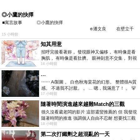
◎小鷹的抉擇
■寓言故事 ◎小鷹的抉擇
⊕潘文良 在壁立千
15 小時前
仞的懸崖上，有一座遮天蔽
知其用意
招呼完後看著妳， 發現眼神又偏移， 有時像是看
胸肌， 有時像是看肚臍。 眼神刻意不交集， 對視
16 小時前
視線不對齊， 讓我很難不
…
⋯⋯ Ai製圖 。 白色秋海棠花的幻形。 整體很Ai質
感。 不過我不討厭。 。 ... 嗯，我滿意了！ 。 🐻
17 小時前
昨中
隨著時間演進越來越難Match的三觀
很久沒看葳老闆的影片 這部還蠻推薦的 但 我發現
隨著時間的推進 強調個人自由不忍耐 想要找三觀
18 小時前
接近的不要說對象 連朋友都超
第二次打鐵劑之超混亂的一天