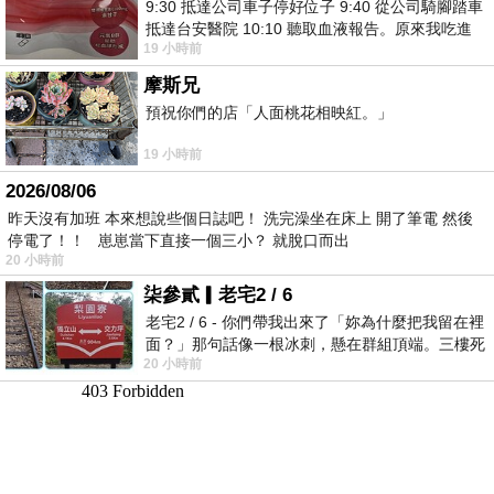
9:30 抵達公司車子停好位子 9:40 從公司騎腳踏車
抵達台安醫院 10:10 聽取血液報告。原來我吃進
19 小時前
去的 B12 彌可保並非沒有吸收而是超
摩斯兄
預祝你們的店「人面桃花相映紅。」
19 小時前
2026/08/06
昨天沒有加班 本來想說些個日誌吧！ 洗完澡坐在床上 開了筆電 然後
停電了！！ 崽崽當下直接一個三小？ 就脫口而出
20 小時前
柒參貳▎老宅2 / 6
老宅2 / 6 - 你們帶我出來了「妳為什麼把我留在裡
面？」那句話像一根冰刺，懸在群組頂端。三樓死
20 小時前
死盯著照片裡的人。那個人確實站在