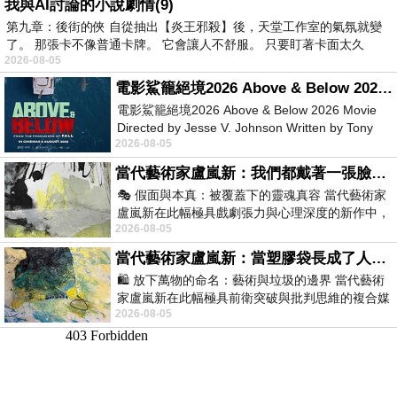
我與AI討論的小說劇情(9)
第九章：後街的俠 自從抽出【炎王邪殺】後，天堂工作室的氣氛就變
了。 那張卡不像普通卡牌。 它會讓人不舒服。 只要盯著卡面太久
2026-08-05
電影鯊籠絕境2026 Above & Below 2026 Movie
電影鯊籠絕境2026 Above & Below 2026 Movie
Directed by Jesse V. Johnson Written by Tony
2026-08-05
Giordano Starring Laura Maran
當代藝術家盧嵐新：我們都戴著一張臉，可真正的自己，總藏在那些被塗抹、被覆蓋的痕跡裡
🎭 假面與本真：被覆蓋下的靈魂真容 當代藝術家
盧嵐新在此幅極具戲劇張力與心理深度的新作中，
2026-08-05
運用質感豐富的紙材肌理、墨痕與大膽的
當代藝術家盧嵐新：當塑膠袋長成了人的模樣，我們的目光是否學會了放下偏見？
🛍️ 放下萬物的命名：藝術與垃圾的邊界 當代藝術
家盧嵐新在此幅極具前衛突破與批判思維的複合媒
2026-08-05
材新作中，直接將被大眾定義為廢棄物