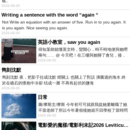
暖。
2026-08-05
Writing a sentence with the word “again “
Not Write an equation with an answer of five. Run in to you again. It
is you again. Nice seeing you again.
2026-08-05
英語小教室，saw you again
得知某師姐懂英文時，蠻開心，時不時地便與她嘮
兩句…… @ 今天吧！在三樓與她聊了會兒，後，
2026-08-05
下二樓居然又撞到她，於是
雋刻沈默
雋刻沈默 夜，把影子拉成沈默 燈關上 也關上了對話 沸騰過的海水 終
於在礁石的懷抱中冷卻 结成一層 不再有起伏的鹽海
2026-08-05
日常
圖/摩斯文/摩斯 今年初可可就跟我提她要離職了她
不當老師了所以今年暑假後她就不回學校了當時問
2026-08-05
她不是很喜歡幼幼班的小朋友嗎捨得不
電影愛的魔樣/電影利未記2026 Leviticus 2026