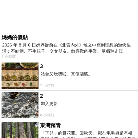
媽媽的優點
2026 年 8 月 6 日媽媽從前在《北窗內外》散文中寫到理想的遊俠生
活：不結婚、不生孩子、交女朋友、做喜歡的事業、單獨遊走江
6 小時前
湖⋯⋯，
3
站台又玩嘢啦。真傷腦筋。
7 小時前
2
加入更新......
8 小時前
東灣踏青
「了兒」的賞花閣。回秋天。 那些毛毛蟲還有禮