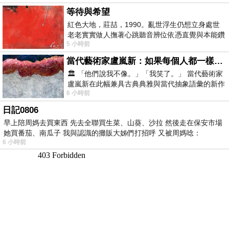
等待與希望
紅色大地，莊喆，1990。亂世浮生仍想立身處世
老老實實做人撫著心跳聽音辨位依憑直覺與本能鑽
5 小時前
向裂隙的亮處探索另一個心聲另一個共鳴的
當代藝術家盧嵐新：如果每個人都一樣，這世界該有多無聊？
🏛️ 「他們說我不像。」「我笑了。」 當代藝術家
盧嵐新在此幅兼具古典典雅與當代抽象語彙的新作
6 小時前
中，以沈靜的藍色空間為背景，描繪了
日記0806
早上陪周媽去買東西 先去全聯買生菜、山葵、沙拉 然後走在保安市場
她買番茄、南瓜子 我與認識的攤販大姊們打招呼 又被周媽唸：
6 小時前