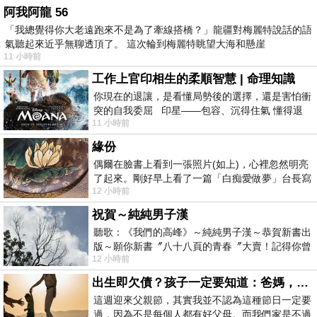
阿我阿龍 56
「我總覺得你大老遠跑來不是為了牽線搭橋？」龍疆對梅麗特說話的語
氣聽起來近乎無聊透頂了。 這次輪到梅麗特眺望大海和懸崖
11 小時前
工作上官印相生的柔順智慧 | 命理知識
你現在的退讓，是看懂局勢後的選擇，還是害怕衝
突的自我委屈 印星——包容、沉得住氣 懂得退
11 小時前
一步觀察，不會
緣份
偶爾在臉書上看到一張照片(如上)，心裡忽然明亮
了起來。剛好早上看了一篇「白痴愛做夢」台長寫
12 小時前
的貼文，在回顧年輕時瘋狂愛上
祝賀～純純男子漢
聽歌：《我們的高峰》～純純男子漢～恭賀新書出
版～願你新書〞八十八頁的青春〞大賣！記得你曾
12 小時前
經在我的版留言…「好讚的圖^^感覺大家
出生即欠債？孩子一定要知道：爸媽，其實我不欠你們
這週迎來父親節，其實我並不認為這種節日一定要
過，因為不是每個人都有好父母。而我們家是不過