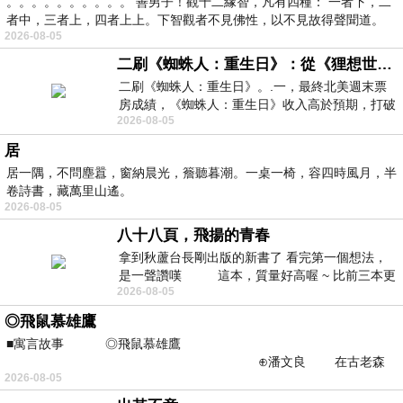
。。。。。。。。。。 善男子！觀十二緣智，凡有四種： 一者下，二
者中，三者上，四者上上。下智觀者不見佛性，以不見故得聲聞道。
2026-08-05
二刷《蜘蛛人：重生日》：從《狸想世界》到《怪奇物語》
二刷《蜘蛛人：重生日》。.一，最終北美週末票
房成績，《蜘蛛人：重生日》收入高於預期，打破
2026-08-05
《復仇者聯盟：終局之戰》記錄，成為
居
居一隅，不問塵囂，窗納晨光，簷聽暮潮。一桌一椅，容四時風月，半
卷詩書，藏萬里山遙。
2026-08-05
八十八頁，飛揚的青春
拿到秋蘆台長剛出版的新書了 看完第一個想法，
是一聲讚嘆 這本，質量好高喔 ~ 比前三本更
2026-08-05
勝一
◎飛鼠慕雄鷹
■寓言故事 ◎飛鼠慕雄鷹
⊕潘文良 在古老森
2026-08-05
林的底層，住著一隻小飛鼠