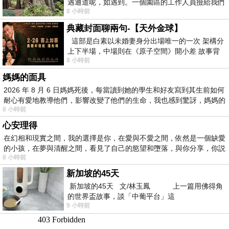
遇通道呢，如遇到。一個園區的工作人員撿給我們
8 小時前
細賞。
典藏封面聊兩句-【天外金球】
這部是白素以未婚妻身分出場唯一的一次 架構分
上下半場，中場則在《原子空間》開小差 故事背
8 小時前
景影射西藏境外流亡 地下組織
媽媽的面具
2026 年 8 月 6 日媽媽死後，每當讀到她的學生和好友寫到其生前如何
耐心有愛地教導他們，影響改變了他們的生命，我也感到驚訝，媽媽的
8 小時前
心安理得
在幻相和現實之間，我的選擇是你，在愛與不愛之間，依然是一個缺愛
的小孩，在夢與清醒之間，看見了自己的慾望和墮落，與你分享，你説
8 小時前
新加坡的45天
新加坡的45天 文/林玉鳳 上一篇用佛得角
的世界盃故事，談「中葡平台」這
9 小時前