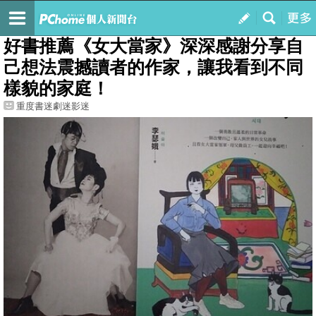
我的
最新文章
好書推薦《女大當家》深深感謝分享自
己想法震撼讀者的作家，讓我看到不同
樣貌的家庭！
重度書迷劇迷影迷