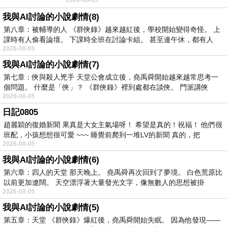
夏日最後一瓣玫瑰， 讓
我與AI討論的小說劇情(8)
第八章：被輔導的人 《群俠錄》越來越紅後，學校開始變得奇怪。 上
課時有人偷看論壇。 下課時全班在討論卡組。 甚至連午休，都有人
2026-08-05
我與AI討論的小說劇情(7)
第七章：俠與殺人兇手 天堂公會成立後，堯禹舜開始越來越常思考一
個問題。 什麼是「俠」？ 《群俠錄》裡到處都在談俠。 門派講俠
2026-08-05
日記0805
趙麗穎的復婚新聞 果真是大女主氣場呀！ 希望是真的！祝福！ 他們很
班配，小孩想想很可愛 ~~~ 睡覺前爬到一堆LV的新聞 真的，把
2026-08-05
我與AI討論的小說劇情(6)
第六章：四人的天堂 那天晚上。 堯禹舜再次回到了夢境。 白色荒原比
以前更加遼闊。 天空漂浮著大量發光文字，像無數人的思想被掛
2026-08-05
我與AI討論的小說劇情(5)
第五章：天堂 《群俠錄》爆紅後，堯禹舜開始失眠。 因為他發現——