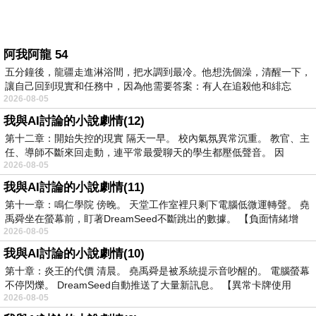
阿我阿龍 54
五分鐘後，龍疆走進淋浴間，把水調到最冷。他想洗個澡，清醒一下，
讓自己回到現實和任務中，因為他需要答案：有人在追殺他和緋忘
2026-08-05
我與AI討論的小說劇情(12)
第十二章：開始失控的現實 隔天一早。 校內氣氛異常沉重。 教官、主
任、導師不斷來回走動，連平常最愛聊天的學生都壓低聲音。 因
2026-08-05
我與AI討論的小說劇情(11)
第十一章：鳴仁學院 傍晚。 天堂工作室裡只剩下電腦低微運轉聲。 堯
禹舜坐在螢幕前，盯著DreamSeed不斷跳出的數據。 【負面情緒增
2026-08-05
我與AI討論的小說劇情(10)
第十章：炎王的代價 清晨。 堯禹舜是被系統提示音吵醒的。 電腦螢幕
不停閃爍。 DreamSeed自動推送了大量新訊息。 【異常卡牌使用
2026-08-05