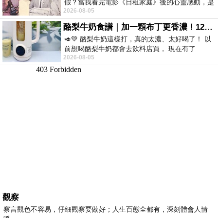
假？當我看完電影《日租家庭》後的心靈感動，是
2026-08-05
真的。詮釋的情感觸動了人心，就是真情
酪梨牛奶食譜｜加一顆布丁更香濃！120秒完成飲料店級酪梨奶昔｜imami 旗艦豆漿機
🥑💚 酪梨牛奶這樣打，真的太濃、太好喝了！ 以
前想喝酪梨牛奶都會去飲料店買， 現在有了
2026-08-05
imami 健康煮藝｜旗艦破壁智慧養生豆漿機，
觀察
察言觀色不容易，仔細觀察要做好；人生百態全都有，深刻體會人情