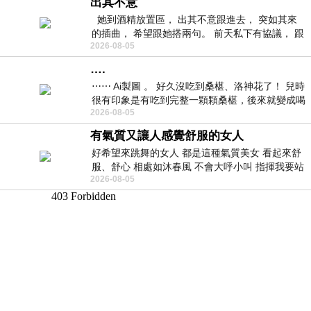
出其不意
她到酒精放置區， 出其不意跟進去， 突如其來
的插曲， 希望跟她搭兩句。 前天私下有協議， 跟
2026-08-05
著阿弟丟拉基
….
⋯⋯ Ai製圖 。 好久沒吃到桑椹、洛神花了！ 兒時
很有印象是有吃到完整一顆顆桑椹，後來就變成喝
2026-08-05
桑椹汁。 現在是連喝都沒喝
有氣質又讓人感覺舒服的女人
好希望來跳舞的女人 都是這種氣質美女 看起來舒
服、舒心 相處如沐春風 不會大呼小叫 指揮我要站
2026-08-05
哪個位子 妳老幾？？