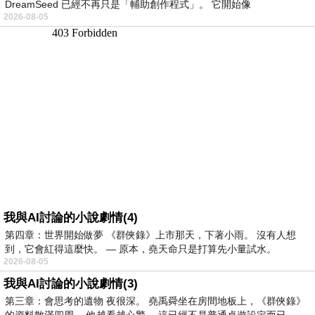
DreamSeed 已經不再只是「輔助創作程式」。 它開始像
2026-08-05
我與AI討論的小說劇情(4)
第四章：世界開始做夢 《群俠錄》上市那天，下著小雨。 沒有人想
到，它會紅得這麼快。 — 原本，堯天命只是打算先小量試水。
2026-08-05
我與AI討論的小說劇情(3)
第三章：會思考的遺物 夜很深。 堯禹舜坐在房間地板上，《群俠錄》
的資料散滿四周。 他越看越心驚。 這已經不是普通桌遊設定而已