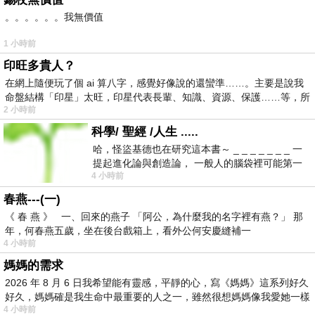
。。。。。。我無價值
1 小時前
印旺多貴人？
在網上隨便玩了個 ai 算八字，感覺好像說的還蠻準……。主要是說我
命盤結構「印星」太旺，印星代表長輩、知識、資源、保護……等，所
2 小時前
科學/ 聖經 /人生 .....
哈，怪盜基德也在研究這本書～ _ _ _ _ _ _ _ 一
提起進化論與創造論， 一般人的腦袋裡可能第一
4 小時前
時間就有「 進化論很科
春燕---(一)
《 春 燕 》 一、回來的燕子 「阿公，為什麼我的名字裡有燕？」 那
年，何春燕五歲，坐在後台戲箱上，看外公何安慶縫補一
4 小時前
媽媽的需求
2026 年 8 月 6 日我希望能有靈感，平靜的心，寫《媽媽》這系列好久
好久，媽媽確是我生命中最重要的人之一，雖然很想媽媽像我愛她一樣
4 小時前