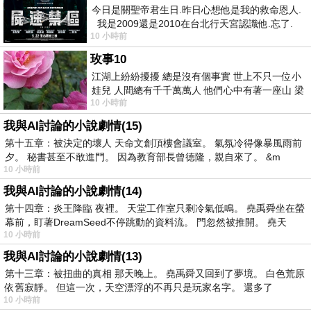
今日是關聖帝君生日.昨日心想他是我的救命恩人.
我是2009還是2010在台北行天宮認識他.忘了.
10 小時前
一個奇摩交友的網友學
玫事10
江湖上紛紛擾擾 總是沒有個事實 世上不只一位小
娃兒 人間總有千千萬萬人 他們心中有著一座山 梁
10 小時前
山佛山泰華衡恆嵩 一山之高
我與AI討論的小說劇情(15)
第十五章：被決定的壞人 天命文創頂樓會議室。 氣氛冷得像暴風雨前
夕。 秘書甚至不敢進門。 因為教育部長曾德隆，親自來了。 &m
10 小時前
我與AI討論的小說劇情(14)
第十四章：炎王降臨 夜裡。 天堂工作室只剩冷氣低鳴。 堯禹舜坐在螢
幕前，盯著DreamSeed不停跳動的資料流。 門忽然被推開。 堯天
10 小時前
我與AI討論的小說劇情(13)
第十三章：被扭曲的真相 那天晚上。 堯禹舜又回到了夢境。 白色荒原
依舊寂靜。 但這一次，天空漂浮的不再只是玩家名字。 還多了
10 小時前