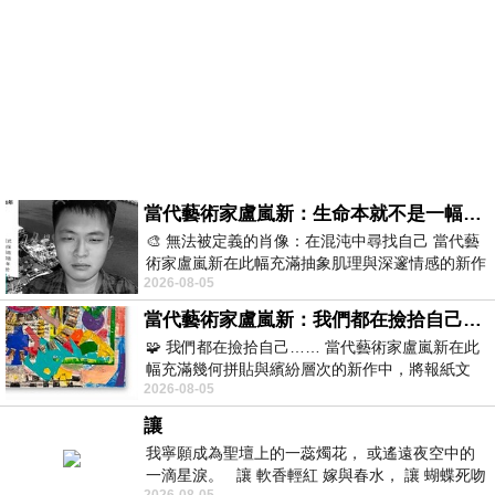
當代藝術家盧嵐新：生命本就不是一幅能被定義的肖像，在混亂與交疊中拼湊完整的靈魂
🎨 無法被定義的肖像：在混沌中尋找自己 當代藝
術家盧嵐新在此幅充滿抽象肌理與深邃情感的新作
2026-08-05
中，以灰白為基底，交織著塗抹、刮擦與
當代藝術家盧嵐新：我們都在撿拾自己，將散落的情緒與碎片，拼回生命完整的輪廓
🧩 我們都在撿拾自己…… 當代藝術家盧嵐新在此
幅充滿幾何拼貼與繽紛層次的新作中，將報紙文
2026-08-05
字、彩色剪紙與明亮顏料層層
讓
我寧願成為聖壇上的一蕊燭花， 或遙遠夜空中的
一滴星淚。 讓 軟香輕紅 嫁與春水， 讓 蝴蝶死吻
2026-08-05