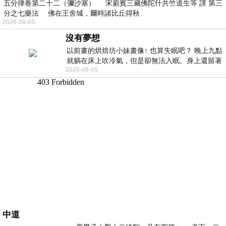
五分律卷第二十二（彌沙塞） 宋罽賓三藏佛陀什共竺道生等 譯 第三
分之七藥法 佛在王舍城，爾時諸比丘得秋
2026-08-05
沒有夢想
以前畫的烘焙坊小妹畫像↑ 也算失眠吧？ 晚上九點
就躺在床上吹冷氣，但是卻無法入眠。身上還留著
2026-08-05
四點多跑的六公里的疲
中道