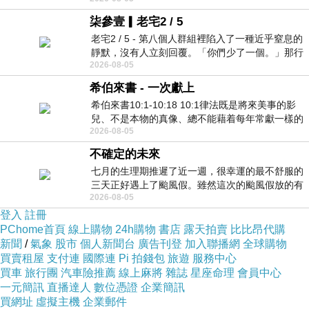
柒參壹▎老宅2 / 5
老宅2 / 5 - 第八個人群組裡陷入了一種近乎窒息的
靜默，沒有人立刻回覆。「你們少了一個。」那行
2026-08-05
字像一顆冰冷的鐵釘，硬生生刺進螢
希伯來書 - 一次獻上
希伯來書10:1-10:18 10:1律法既是將來美事的影
兒、不是本物的真像、總不能藉着每年常獻一樣的
2026-08-05
祭物、叫那近前來的人得以完全。 10
不確定的未來
七月的生理期推遲了近一週，很幸運的最不舒服的
三天正好遇上了颱風假。雖然這次的颱風假放的有
2026-08-05
點虛，因為風雨不大，但這也是最想要的
登入
註冊
PChome首頁
線上購物
24h購物
書店
露天拍賣
比比昂代購
新聞
/
氣象
股市
個人新聞台
廣告刊登
加入聯播網
全球購物
買賣租屋
支付連
國際連
Pi 拍錢包
旅遊
服務中心
買車
旅行團
汽車險推薦
線上麻將
雜誌
星座命理
會員中心
一元簡訊
直播達人
數位憑證
企業簡訊
買網址
虛擬主機
企業郵件