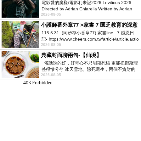
電影愛的魔樣/電影利未記2026 Leviticus 2026
Directed by Adrian Chiarella Written by Adrian
2026-08-05
Chiarella Starring Joe Bird
小護師番外章77 >家書 7 匱乏教育的深意
115.5.31 (同步存小番章77) 家書line 7 感恩日
記- https://www.cheers.com.tw/article/article.actio
2026-08-05
典藏封面聊兩句-【仙境】
俗話說的好，好奇心不只能殺死貓 更能把衛斯理
整得慘兮兮 冰天雪地、險死還生，兩個不貪財的
2026-08-05
人尋什麼寶？ 人家追尋愛情還