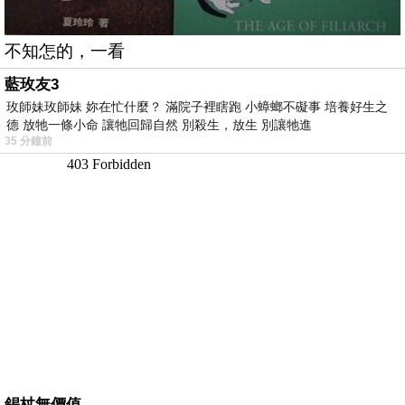
不知怎的，一看
藍玫友3
玫師妹玫師妹 妳在忙什麼？ 滿院子裡瞎跑 小蟑螂不礙事 培養好生之
德 放牠一條小命 讓牠回歸自然 別殺生，放生 別讓牠進
35 分鐘前
錫杖無價值