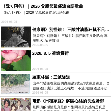
《阮ㄟ阿爸》｜2026 父親節最催淚台語歌曲
《阮ㄟ阿爸》｜2026 父親節最催淚台語歌曲
2026-08-05
健康網》別怪錯！ 三酸甘油脂狂飆不只吃肥肉 專家點名1物更該戒
健康網》別怪錯！ 三酸甘油脂狂飆不只吃肥肉 專
家點名1物更該戒
2026-08-05
https://health.ltn.com.tw/article/breakingnews/55
2026. 8. 5 荷塘賞荷
2026-08-05
羅東林鐵：三號隧道
出牛鬥驛後在聚落的盡頭是2號及3號隧道隧道。 2
號隧道口應該已被土石掩埋，不過3號隧道至今仍
2026-08-05
存在。從台7丙牛鬥橋上往左岸上游方
電影《日租家庭》解開心結的長途歸鄉！能在電影院感受到地理的寬闊和人心的相鄰，真是太棒了！
別問演的感情是真是假？別問演員的感情是真是