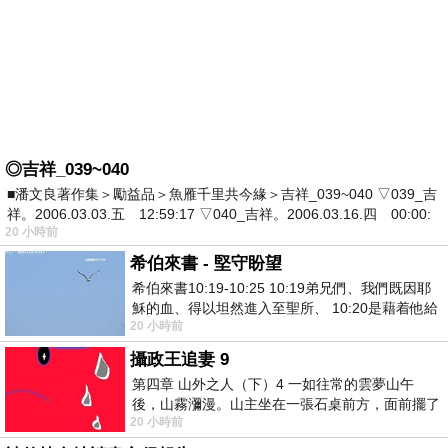
◎吉祥_039~040
■潘文良著作集＞勵益品＞魚雁千里共今緣＞吉祥_039~040 ▽039_吉
祥。2006.03.03.五 12:59:17 ▽040_吉祥。2006.03.16.四 00:00:
20 小時前
希伯來書 - 堅守盼望
希伯來書10:19-10:25 10:19弟兄們、我們既因耶
穌的血、得以坦然進入至聖所、 10:20是藉着他給
20 小時前
我們開了一條又新又活的路從幔子經過
攝政王追妻 9
第四章 山外之人（下）4 一如往常的雲夢山午
後，山霧瀰漫。山主坐在一張石桌前方，面前擺了
20 小時前
一盤未下完的棋盤，還有一壺茶與兩只冒