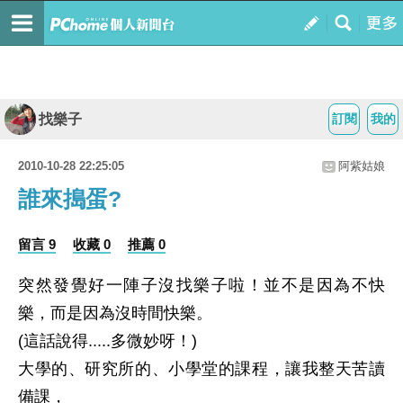
找樂子
訂閱
我的
2010-10-28 22:25:05
阿紫姑娘
誰來搗蛋?
留言 9
收藏 0
推薦 0
突然發覺好一陣子沒找樂子啦！並不是因為不快
樂，而是因為沒時間快樂。
(這話說得.....多微妙呀！)
大學的、研究所的、小學堂的課程，讓我整天苦讀
備課，