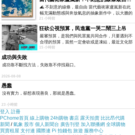
嗎？
🌊 不刻意的線條，最自由 當代藝術家盧嵐新在此
幅充滿動態感與奔放氣息的抽象新作中，以大膽的
大家要保暖啊，別讓感冒傷風來搗蛋。
21 小時前
藍色顏料在白色畫布上揮灑、壓印與流淌
請你吃顆糖。祝福萬聖節快樂喔。
狂砍公視預算，民進黨一哭二鬧三上吊
嚴審預算，是我們與民眾黨共同合作，只要遇到不
合理的預算，當然一定會砍或是凍結，最近文化部
15 小時前
要編列公視和Taiwan plus預算，在110年
成功與失敗
成功靠不斷找方法，失敗靠不停找藉口。
2026-08-08
愚蠢
沒有實力，卻想表現善良，那就是愚蠢。
23 小時前
登入
註冊
PChome首頁
線上購物
24h購物
書店
露天拍賣
比比昂代購
新聞
/
氣象
股市
個人新聞台
廣告刊登
加入聯播網
全球購物
買賣租屋
支付連
國際連
Pi 拍錢包
旅遊
服務中心