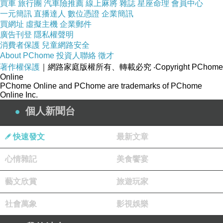
買車
旅行團
汽車險推薦
線上麻將
雜誌
星座命理
會員中心
一元簡訊
直播達人
數位憑證
企業簡訊
買網址
虛擬主機
企業郵件
廣告刊登
隱私權聲明
消費者保護
兒童網路安全
About PChome
投資人聯絡
徵才
著作權保護
｜網路家庭版權所有、轉載必究
‧Copyright PChome
Online
PChome Online and PChome are trademarks of PChome
Online Inc.
個人新聞台
快速發文
最新文章
心情雜記
美食饗宴
當《愛抵達》──你還沒出發?
上一篇：
藝文欣賞
旅遊玩家
社會萬象
影視娛樂