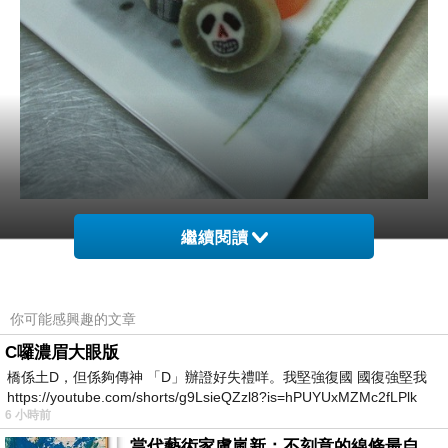
繼續閱讀
trick or treat！
萬聖節又要到啦
！就在10/31這一天。
你喜歡那一種圖案的
？鬼臉？女巫？南瓜？骷髏
你可能感興趣的文章
頭？
C囉濃眉大眼版
橋係土D，但係夠傳神 「D」辦證好失禮咩。我堅強復國 國復強堅我
我個人覺得眼珠的最可怕。
https://youtube.com/shorts/g9LsieQZzl8?is=hPUYUxMZMc2fLPlk
但是能夠名正言順的搗搗蛋還是很令人期待的呀。
6 小時前
天氣多變化，冬天來早了，趕著來吃糖順便搗蛋
當代藝術家盧嵐新：不刻意的線條最自由，讓色彩流動、筆觸自己說話