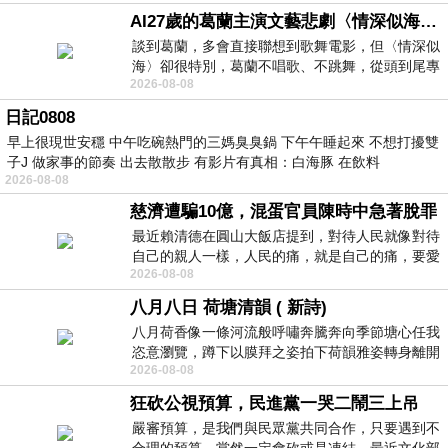
AI27歲的葛蘭主演文藝悲劇〈情深似海〉 #戀上老電影 #葛蘭 #粟子
談到葛蘭，多會直接聯想到歌舞電影，但〈情深似
海〉卻很特別，葛蘭不唱歌、不跳舞，從頭到尾專
2026-08-08
心演戲。拍攝期間，經常工作超過12個鐘
日記0808
早上很現世安穩 中午吃碗熱門的三媽臭臭鍋 下午午睡起來 不想打擾雙
子J 做家事的節奏 出去散散步 有影片有真相：白海豚 在飲料
2026-08-08
慈濟遭騙10億，混蛋官員陳時中急著脫罪
最近賴清德在圓山大飯店提到，對待人民就像對待
自己的親人一樣，人民的痛，就是自己的痛，要愛
2026-08-08
民如親，說的這麼好聽，實際上根本沒做
八月八日 荷塘清韻 ( 新詩)
八月荷香像一條河流般呼嘯奔騰奔向季節塘心任我
恣意瀏覽，蹲下以膜拜之姿拍下荷韻雅姿轉身離開
2026-08-08
時我把美麗的遐想掛在亭亭葉柄上盼望
狂砍公視預算，民進黨一哭二鬧三上吊
嚴審預算，是我們與民眾黨共同合作，只要遇到不
合理的預算，當然一定會砍或是凍結，最近文化部