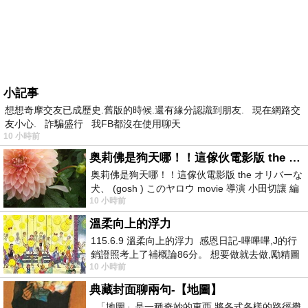
小記事
想想奇摩交友已成歷史.舊版的時候.還有緣分認識到朋友. 現在網路交
友小心. 詐騙盛行 我FB都沒在使用聊天
10 小時前
奥莉佛是狗天哪！！這傢伙電影版 the オリバーな犬、 (gosh ) このヤロウ movie
奥莉佛是狗天哪！！這傢伙電影版 the オリバーな
犬、 (gosh ) このヤロウ movie 導演 小田切讓 編
10 小時前
劇: 小田切讓 主演: 小田切讓
溫柔向上的浮力
115.6.9 溫柔向上的浮力 感恩日記-嗶嗶嗶,J的行
銷證照考上了補概論86分。 想要做就去做,勵精圖
10 小時前
治大成功,也是表法,堅持和努力
典藏封面聊兩句-【地圖】
「地圖」是一種奇妙的東西 將各式各樣的路徑攤