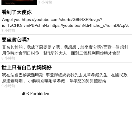
7 小時前
所以開心就好 生活不會辜負認真
看到了天使你
Angel you https://youtube.com/shorts/G9B4XR4ovgs?
is=TzCHOnvmPBPshnNa https://youtu.be/nNdi4hche_s?is=nDIAqAk
7 小時前
要坐實它嗎?
莫名其妙的，我成了惡婆婆？嗯，我想想，該坐實它嗎?面對一個想利
用你時才會開口叫你一聲“媽"的大人，面對二個想利用你時才會開
8 小時前
世上只有自己的媽媽好......
我在法國巴黎蒙難時期: 李登輝總統要我先去見章孝嚴先生 在國民政
府遷臺時期， 小蔣特別囑咐章孝嚴．章孝慈的舅舅照顧兩
9 小時前