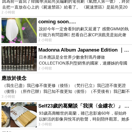
因為前一篇寫了韓國導演延尚昊編劇的電視劇《氣體人第一號》，終於
去把一直放在心上的《屍速禁區》給看了。 《屍速禁區》是延尚昊20
2 小時前
coming soon.....
說好今年一定會看到的劇又延遲了 感覺GMM的執
行能力有問題啊🫩 想看自己家CP演戲竟是如此奢
2 小時前
侈的事 GMM你說看看啊😑 先把劇放
Madonna Album Japanese Edition ｜瑪丹娜專輯們2026年日本版重發系列
日本應該是全世界少數會對瑪丹娜做
COLLECTION系列型銷售的國家，連娜姊的母國
2 小時前
美國都沒對她這樣過，這全拜在他們到現在唱片
應放於後念
（我生已盡）我已修不復更修（後悟）（梵行已立）我已證不復更證
（後悟）（所作已辦）我已知不復更知（後悟）（不受後有）我已斷不
3 小時前
復
Self23歲的葛蘭談「我演〈金縷衣〉」 #戀上老電影 #粟子 #葛蘭
93歲高壽離世的葛蘭，雖已息影逾60年，卻始終
以鮮活的影像與悅耳的歌聲，時刻陪伴觀眾。她多
3 小時前
才多藝、陽光開朗的形象，不僅保留在電影