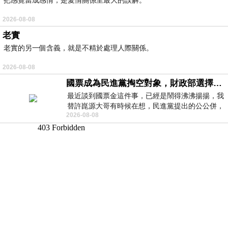
2026-08-08
老實
老實的另一個含義，就是不精於處理人際關係。
2026-08-08
國票成為民進黨掏空對象，財政部選擇性失憶
最近談到國票金這件事，已經是鬧得沸沸揚揚，我
替許崑源大哥有時候在想，民進黨提出的公公併，
2026-08-08
其實就是想要國庫通黨庫，鬧出最大的醜