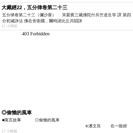
大藏經22，五分律卷第二十三
五分律卷第二十三（彌沙塞） 宋罽賓三藏佛陀什共竺道生等 譯 第四
分初滅諍法 佛在舍衛國，爾時諸比丘共鬪諍
17 小時前
◎偷懶的風車
■寓言故事 ◎偷懶的風車
⊕潘文良 在一個經
17 小時前
常颳風的山丘上—&m