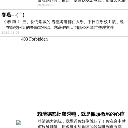
2026-08-08
要編列公視和Taiwan plus預算，在110年
春燕---(二)
《 春 燕 》 三、你們唱戲的 春燕考進輔仁大學。平日在學校工讀，晚
上在學校附近的餐廳當外場。寒暑假白天到鎮公所幫忙整理文件
2026-08-08
賴清德怒批盧秀燕，就是徹頭徹尾的心虛
賴清德大總統，我覺得你好像說錯了！你在台中替
何欣純輔選，用各種尖酸刻薄的說詞批判盧秀燕，