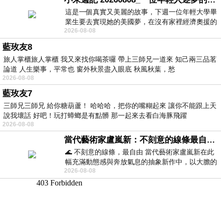
這是一個真實又美麗的故事，下週一位年輕大學畢
業生要去實現她的美國夢，在沒有家裡經濟奧援的
2026-08-08
情況下，靠著自我努力工作累積出國基
藍玫友8
旅人掌櫃旅人掌櫃 我又來找你喝茶囉 帶上三師兄一道來 知己兩三品茗
論道 人生樂事，平常也 窗外秋景盡入眼底 秋風秋葉，愁
2026-08-08
藍玫友7
三師兄三師兄 給你糖葫蘆！ 哈哈哈，把你的嘴糊起來 讓你不能跟上天
說我壞話 好吧！玩打蟑螂是有點髒 那一起來去看白海豚飛躍
2026-08-08
當代藝術家盧嵐新：不刻意的線條最自由，讓色彩流動、筆觸自己說話
🌊 不刻意的線條，最自由 當代藝術家盧嵐新在此
幅充滿動態感與奔放氣息的抽象新作中，以大膽的
2026-08-08
藍色顏料在白色畫布上揮灑、壓印與流淌