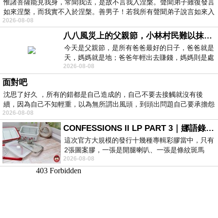
惟諸菩薩能見我身，常聞我法，是故不言我入涅槃。聲聞弟子雖復發言
如來涅槃，而我實不入於涅槃。善男子！若我所有聲聞弟子說言如來入
2026-08-08
八八風災上的父親節，小林村民難以抹滅的痛
今天是父親節，是所有爸爸最好的日子，爸爸就是
天，媽媽就是地；爸爸年輕出去賺錢，媽媽則是處
2026-08-08
理家務，職業不分高低貴賤，只有人品才
面對吧
沈思了好久 ，所有的錯都是自己造成的，自己不要去接觸就沒有後
續，因為自己不知輕重，以為無所謂出風頭，到頭出問題自己要承擔怨
2026-08-08
不
CONFESSIONS II LP PART 3｜娜語錄II LP PART 3
這次官方大規模的發行十幾種專輯彩膠當中，只有
2張圖案膠，一張是開腿喇叭、一張是條紋斑馬
2026-08-08
版；目前官網上只剩澳洲商店AU STORE