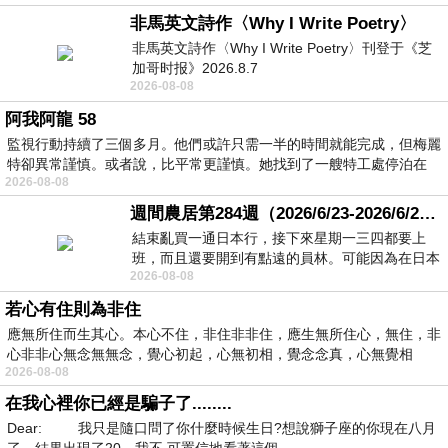
非馬英文詩作〈Why I Write Poetry〉
非馬英文詩作〈Why I Write Poetry〉刊登于《芝
加哥时报》2026.8.7
2026-08-08
阿我阿龍 58
監視行動持續了三個多月。他們或許只需一半的時間就能完成，但梅麗
特卻異常謹慎。或者說，比平常更謹慎。她找到了一艘特工處停泊在
2026-08-08
週間農居第284週（2026/6/23-2026/6/24) 夏至 金黃稻浪洋溢豐收喜悅
結束亂買一通日本行，接下來星期一三四都要上
班，而且還要開到有點遠的員林。可能因為在日本
2026-08-08
花不少錢，星期一出門上班時，心裡沒有一
若心有住則為非住
應無所住而生其心。本心不住，非住非非住，應生無所住心，無住，非
心非非心無念無無念，覺心初起，心無初相，覺念念真，心無覺相
2026-08-08
在我心裡你已經是騙子了........
Dear: 我只是隨口問了你什麼時候生日?想說獅子座的你現在八月
了，結果出現了20，我不 可置信地看著這個