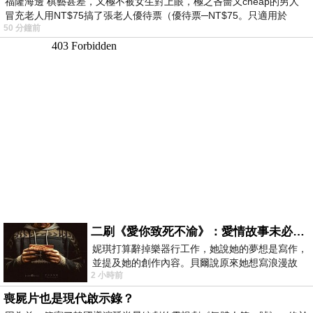
福隆海邊 棋藝甚差，又極不被女生對上眼，極之吝嗇又cheap的男人
冒充老人用NT$75搞了張老人優待票（優待票─NT$75。只適用於
50 分鐘前
二刷《愛你致死不渝》：愛情故事未必是浪漫故事
妮琪打算辭掉樂器行工作，她說她的夢想是寫作，
並提及她的創作內容。貝爾說原來她想寫浪漫故
2 小時前
事，妮琪回應：「不是浪漫故事，是愛情
喪屍片也是現代啟示錄？