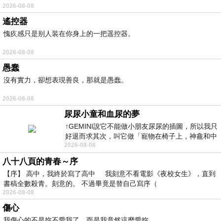
2026-08-08
遙控器
愧疚感只是别人装在你身上的一把遥控器。
2026-08-08
愚蠢
沒有實力，卻想表現善良，那就是愚蠢。
2026-08-08
尿尿小童和血尿的夢
↑GEMINI說它不能做小朋友尿尿的插圖，所以我只
好退而求其次，叫它做「寵物在椅子上，神龕和中
2026-08-08
年人臉孔」的畫了。 六月底
八十八頁的青春～序
【序】 高中，我終於寫了高中 我刻意不看電影《夜校女生》，直到
書稿全數殺青。刻意的。 不過畢竟是替自己寫序（
2026-08-08
傷心
我傷心的不是妳不愛我了，而是我竟然這麼愛妳。