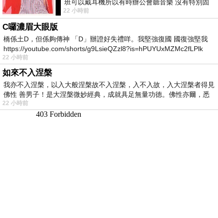
班可以戴耳機所以有時辦公會聽音樂 沒有特別固
22 小時前
定哪天但就是一周某一天會固定聽'90
C囉濃眉大眼版
橋係土D，但係夠傳神 「D」辦證好失禮咩。我堅強復國 國復強堅我
https://youtube.com/shorts/g9LsieQZzl8?is=hPUYUxMZMc2fLPlk
22 小時前
如來不入涅槃
我亦不入涅槃，以入大般涅槃故不入涅槃，入不入故，入大涅槃者得見
佛性 善男子！是大涅槃微妙經典，成就具足無量功德。佛性亦爾，悉
22 小時前