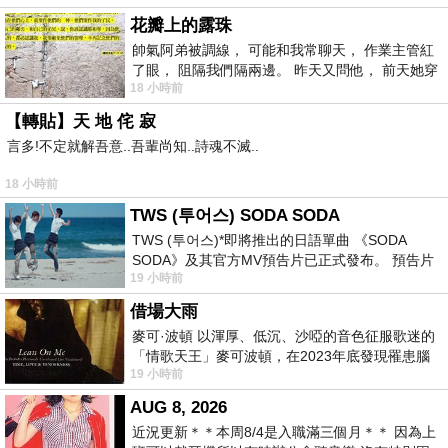
花瓣上的露珠
帥氣阿弟被調線， 可能和我常聊天， 作業主管紅
了眼， 阻隔我們隔兩邊。 昨天又問他， 前天她穿
18 小時前
什麼顏色衣服， 不經
【轉貼】天 地 侘 寂
言多!不定就解吾意..吾輩尚知..詩魂不滅..
18 小時前
TWS (투어스) SODA SODA
TWS (투어스)*即將推出的日語單曲 《SODA
SODA》及其官方MV預告片已正式發布。 預告片
19 小時前
一經發布， 就引發了粉絲們對這次夏季回
借場大雨
麥可·波頓 以渾厚、低沉、沙啞的音色征服歌迷的
「情歌天王」麥可波頓，在2023年底發現罹患腦
19 小時前
瘤「祈禱早日康復，一切都好」。
AUG 8, 2026
近況更新＊＊本周8/4是入職滿三個月＊＊ 因為上