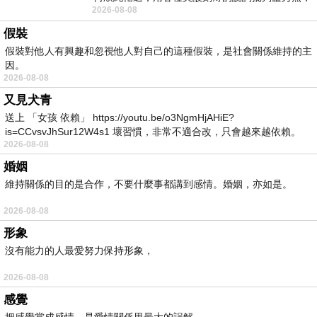
2026-08-08
罵她施政滿意度輸給陳其邁，甚至還說盧
假裝
假裝對他人有興趣和忽視他人對自己的這種假裝，是社會關係維持的主
因。
2026-08-08
又見犬青
送上 「女孩 依賴」 https://youtu.be/o3NgmHjAHiE?
is=CCvsvJhSur12W4s1 壞習慣，非常不適合改，只會越來越依賴。
2026-08-08
我害怕的
婚姻
維持關係的目的是合作，不要什麼事都講到感情。婚姻，亦如是。
2026-08-08
形象
沒有能力的人最愛努力保持形象，
2026-08-08
感覺
把感覺當成感情，是愛情關係里最大的誤解。