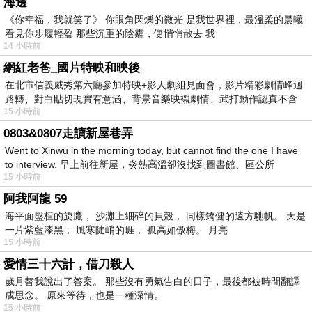
海邊
《你幸福，我就笑了》 你眼角閃爍的微光 是我世界裡，最溫柔的晨曦
看見你步履輕盈 那些沉重的陰霾，便悄悄散去 我
14 小時前
網紅老爸_國片特映和映後
在北市信義威秀第六廳參加特映+影人劇組見面會，影片精彩劇情峰迴
路轉、對白貼切現實有意涵、背景音樂映襯劇情、武打動作認真不含
15 小時前
糊、
0803&0807走讀新屋巷弄
Went to Xinwu in the morning today, but cannot find the one I have
to interview. 早上前往新屋，炎熱高溫卻沒找到圖書館、區公所
15 小時前
阿我阿龍 59
海平面盤桓的旋鷹， 沙灘上細碎的貝殼， 同樣矯健的遠方馳帆。 天是
一片紫藍漆黑， 風寒陡峭的崕， 孤高如傲梅。 月亮
15 小時前
愛情三十六計，借刀殺人
歲月替我說出了答案。 那些沒有勇氣告白的日子，最後都被時間翻譯
成思念。 原來等待，也是一種深情。
15 小時前