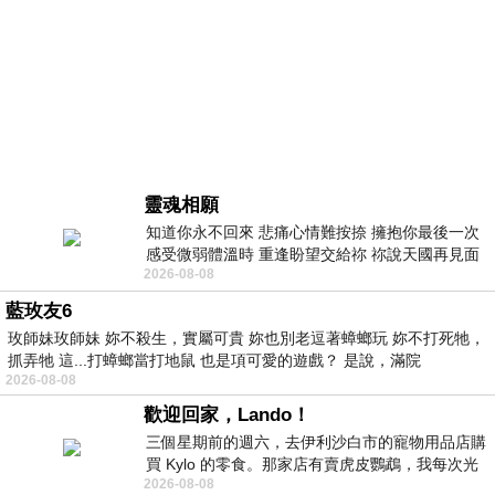
靈魂相願
知道你永不回來 悲痛心情難按捺 擁抱你最後一次
感受微弱體溫時 重逢盼望交給祢 祢說天國再見面
2026-08-08
此刻忍淚說別離 他日靈魂再
藍玫友6
玫師妹玫師妹 妳不殺生，實屬可貴 妳也別老逗著蟑螂玩 妳不打死牠，
抓弄牠 這...打蟑螂當打地鼠 也是項可愛的遊戲？ 是說，滿院
2026-08-08
歡迎回家，Lando！
三個星期前的週六，去伊利沙白市的寵物用品店購
買 Kylo 的零食。那家店有賣虎皮鸚鵡，我每次光
2026-08-08
顧都會去看一下。他們偶爾會引進 C