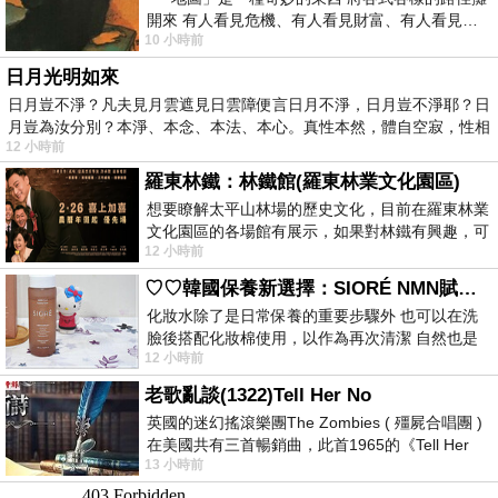
開來 有人看見危機、有人看見財富、有人看見…
10 小時前
從中可以發掘出不同的
日月光明如來
日月豈不淨？凡夫見月雲遮見日雲障便言日月不淨，日月豈不淨耶？日
月豈為汝分別？本淨、本念、本法、本心。真性本然，體自空寂，性相
12 小時前
羅東林鐵：林鐵館(羅東林業文化園區)
想要瞭解太平山林場的歷史文化，目前在羅東林業
文化園區的各場館有展示，如果對林鐵有興趣，可
12 小時前
以到林鐵館。 這裡展示從山下
♡♡韓國保養新選擇：SIORÉ NMN賦活泡泡化妝水♡♡
化妝水除了是日常保養的重要步驟外 也可以在洗
臉後搭配化妝棉使用，以作為再次清潔 自然也是
12 小時前
我的保養必備品項 不過，我對於化妝
老歌亂談(1322)Tell Her No
英國的迷幻搖滾樂團The Zombies ( 殭屍合唱團 )
在美國共有三首暢銷曲，此首1965的《Tell Her
13 小時前
No》即為其中之一，在告示牌百大單曲