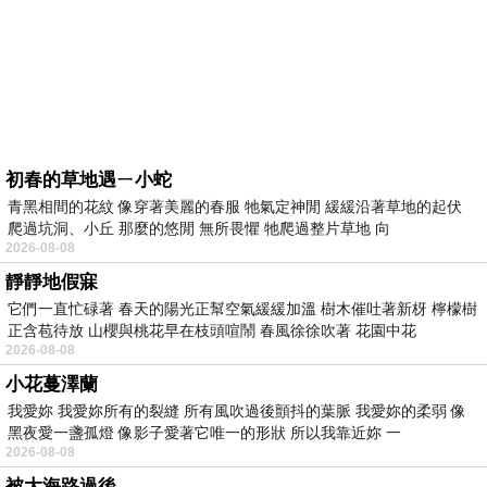
初春的草地遇ㄧ小蛇
青黑相間的花紋 像穿著美麗的春服 牠氣定神閒 緩緩沿著草地的起伏
爬過坑洞、小丘 那麼的悠閒 無所畏懼 牠爬過整片草地 向
2026-08-08
靜靜地假寐
它們一直忙碌著 春天的陽光正幫空氣緩緩加溫 樹木催吐著新枒 檸檬樹
正含苞待放 山櫻與桃花早在枝頭喧鬧 春風徐徐吹著 花園中花
2026-08-08
小花蔓澤蘭
我愛妳 我愛妳所有的裂縫 所有風吹過後顫抖的葉脈 我愛妳的柔弱 像
黑夜愛一盞孤燈 像影子愛著它唯一的形狀 所以我靠近妳 一
2026-08-08
被大海路過後