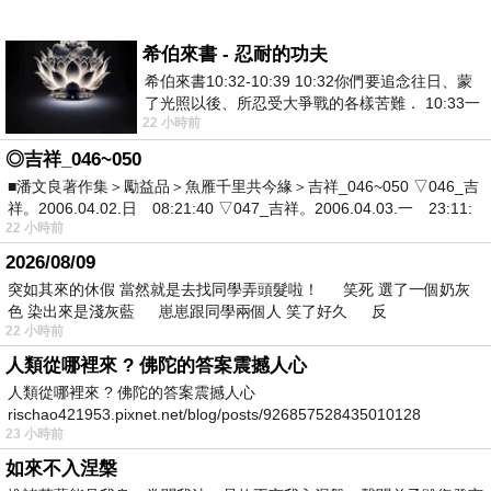
希伯來書 - 忍耐的功夫
希伯來書10:32-10:39 10:32你們要追念往日、蒙
了光照以後、所忍受大爭戰的各樣苦難． 10:33一
22 小時前
面被毀謗、遭患難、成了戲景、叫眾人
◎吉祥_046~050
■潘文良著作集＞勵益品＞魚雁千里共今緣＞吉祥_046~050 ▽046_吉
祥。2006.04.02.日 08:21:40 ▽047_吉祥。2006.04.03.一 23:11:
22 小時前
2026/08/09
突如其來的休假 當然就是去找同學弄頭髮啦！ 笑死 選了一個奶灰
色 染出來是淺灰藍 崽崽跟同學兩個人 笑了好久 反
22 小時前
人類從哪裡來 ? 佛陀的答案震撼人心
人類從哪裡來 ? 佛陀的答案震撼人心
rischao421953.pixnet.net/blog/posts/926857528435010128
23 小時前
如來不入涅槃