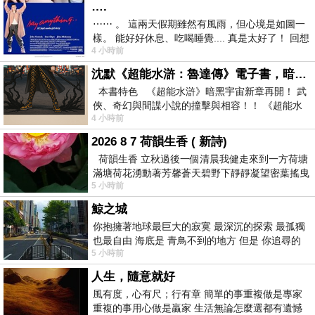
….
⋯⋯ 。 這兩天假期雖然有風雨，但心境是如圖一
樣。 能好好休息、吃喝睡覺.... 真是太好了！ 回想
4 小時前
起來，以前根本就很難有這
沈默《超能水滸：魯達傳》電子書，暗黑宇宙新章，一一五年八月璀璨上架！
本書特色 《超能水滸》暗黑宇宙新章再開！ 武
俠、奇幻與間諜小說的撞擊與相容！！ 《超能水
4 小時前
滸》系列第四部
2026 8 7 荷韻生香 ( 新詩)
荷韻生香 立秋過後一個清晨我健走來到一方荷塘
滿塘荷花湧動著芳馨蒼天碧野下靜靜凝望密葉搖曳
5 小時前
幽泉中復有蛙鳴嘓嘓水波裡搖曳
鯨之城
你抱擁著地球最巨大的寂寞 最深沉的探索 最孤獨
也最自由 海底是 青鳥不到的地方 但是 你追尋的
5 小時前
幸福 可以比珍珠更
人生，隨意就好
風有度，心有尺；行有章 簡單的事重複做是專家
重複的事用心做是贏家 生活無論怎麼選都有遺憾