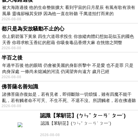
被大海路過後 他的生命整個擴大 看到宇宙的日月星辰 有風有歌有浪有
風暴 靈魂卻極其安靜 因為他一直在聆聽 千萬道拍打而來的
2026-08-08
都只是為安放騷動不止的心
你上窮碧落下黃泉 四生六道尋求投生 你放縱肉體幻想如花似玉的國色
天香 你尋求軟玉香紅的慰藉 你吸食毒品香煙大麻 在恍惚之間瞥
2026-08-08
半百之後
年過半百後 他的眼睛 仍會被美麗的身影所擊中 不是愛 也不是罪 只是
肉身深處 一條尚未熄滅的河流 仍渴望奔向遠方 歲月已經
2026-08-08
佛菩薩名善知識
諸佛菩薩亦復如是，若有見者，即得斷除一切煩惱，雖有四魔不能干
亂，若有觸者命不可夭、不生不死、不退不沒。所謂觸者，若在佛邊聽
2026-08-08
受
認識【苯騈芘】(ㄅㄣˇ ㄆㄧㄢˊ ㄆ一ˊ)
認識【苯騈芘】(ㄅㄣˇ ㄆㄧㄢˊ ㄆ一ˊ)
2026-08-08