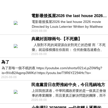
電影最後孤屋2026 the last house 2026 movie
電影最後孤屋2026 the last house 2026 movie
Directed by Louis Leterrier Written by Matthew
2026-08-08
Robinson Starring Greta Lee Wa
典藏封面聊兩句-【不死藥】
人類對不死的渴望源自於對死亡的恐懼 而「不死
藥」就這樣橫擺在你面前： 任何創傷迅速癒合、
2026-08-08
停止衰老、痛覺消失…堪
為了
為了那每一個不眠的夜 https://youtube.com/shorts/021xLpZ0W9g?
is=9VvB2Aqpnp3WIKzl https://youtu.be/T9R6YZ294Hc?is=
2026-08-08
民進黨昔日在野推給中央，今日甩鍋地方
上回我曾講過，中華民國政府要的是一個真正會做
事的專業團隊，而且要真正解決問題的團隊，而不
2026-08-08
是只會到處甩鍋的雙標團隊，最近民進黨
小朱週記 20260808_一位年輕人逐夢的真實故事