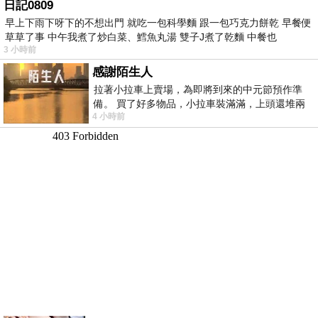
日記0809
早上下雨下呀下的不想出門 就吃一包科學麵 跟一包巧克力餅乾 早餐便
草草了事 中午我煮了炒白菜、鱈魚丸湯 雙子J煮了乾麵 中餐也
3 小時前
感謝陌生人
拉著小拉車上賣場，為即將到來的中元節預作準
備。 買了好多物品，小拉車裝滿滿，上頭還堆兩
4 小時前
紙箱。 雖辛苦了點，這點程度我一個人搬