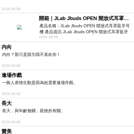
2026-08-08
開箱｜JLab Jbuds OPEN 開放式耳罩藍牙耳機 - 設計美學，輕巧、透氣、環境音全物理達成！
產品名稱：JLab Jbuds OPEN 開放式耳罩藍牙耳
機 產品資訊 JLab Jbuds OPEN 開放式耳罩藍牙
2026-08-08
耳機評語：非常有特色，值得喜愛美型工
内向
内向？那只是因为我不喜欢你！
2026-08-08
逢場作戲
一個人表情生動是因為他需要逢場作戲。
2026-08-08
長大
長大，與年齡無關，跟挫折有關。
2026-08-08
贊美