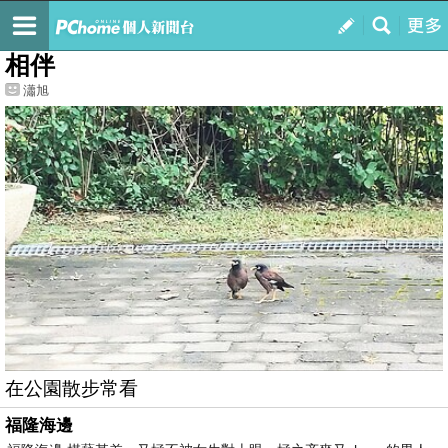
我的
最新文章
相伴
瀟旭
在公園散步常看
福隆海邊