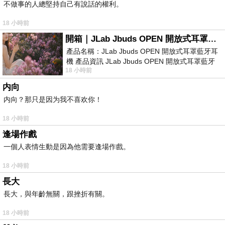
不做事的人總堅持自己有說話的權利。
18 小時前
開箱｜JLab Jbuds OPEN 開放式耳罩藍牙耳機 - 設計美學，輕巧、透氣、環境音全物理達成！
產品名稱：JLab Jbuds OPEN 開放式耳罩藍牙耳
機 產品資訊 JLab Jbuds OPEN 開放式耳罩藍牙
18 小時前
耳機評語：非常有特色，值得喜愛美型工
内向
内向？那只是因为我不喜欢你！
18 小時前
逢場作戲
一個人表情生動是因為他需要逢場作戲。
18 小時前
長大
長大，與年齡無關，跟挫折有關。
18 小時前