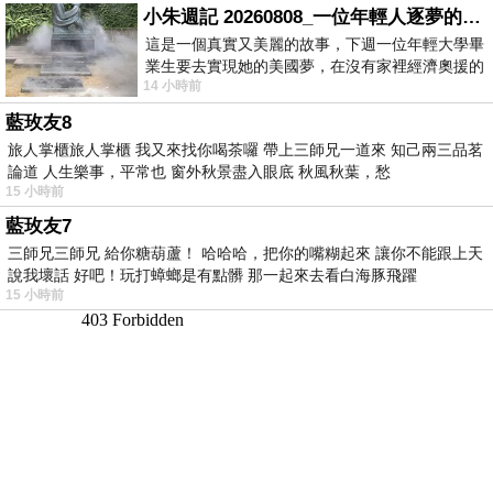
小朱週記 20260808_一位年輕人逐夢的真實故事
這是一個真實又美麗的故事，下週一位年輕大學畢
業生要去實現她的美國夢，在沒有家裡經濟奧援的
14 小時前
情況下，靠著自我努力工作累積出國基
藍玫友8
旅人掌櫃旅人掌櫃 我又來找你喝茶囉 帶上三師兄一道來 知己兩三品茗
論道 人生樂事，平常也 窗外秋景盡入眼底 秋風秋葉，愁
15 小時前
藍玫友7
三師兄三師兄 給你糖葫蘆！ 哈哈哈，把你的嘴糊起來 讓你不能跟上天
說我壞話 好吧！玩打蟑螂是有點髒 那一起來去看白海豚飛躍
15 小時前