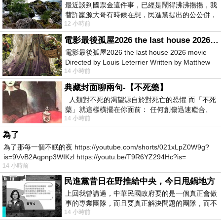
最近談到國票金這件事，已經是鬧得沸沸揚揚，我
替許崑源大哥有時候在想，民進黨提出的公公併，
12 小時前
其實就是想要國庫通黨庫，鬧出最大的醜
電影最後孤屋2026 the last house 2026 movie
電影最後孤屋2026 the last house 2026 movie
Directed by Louis Leterrier Written by Matthew
14 小時前
Robinson Starring Greta Lee Wa
典藏封面聊兩句-【不死藥】
人類對不死的渴望源自於對死亡的恐懼 而「不死
藥」就這樣橫擺在你面前： 任何創傷迅速癒合、
14 小時前
停止衰老、痛覺消失…堪
為了
為了那每一個不眠的夜 https://youtube.com/shorts/021xLpZ0W9g?
is=9VvB2Aqpnp3WIKzl https://youtu.be/T9R6YZ294Hc?is=
14 小時前
民進黨昔日在野推給中央，今日甩鍋地方
上回我曾講過，中華民國政府要的是一個真正會做
事的專業團隊，而且要真正解決問題的團隊，而不
14 小時前
是只會到處甩鍋的雙標團隊，最近民進黨