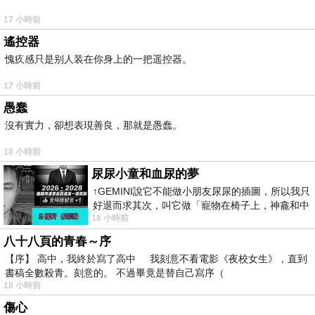
17 小時前
遙控器
愧疚感只是别人装在你身上的一把遥控器。
17 小時前
愚蠢
沒有實力，卻想表現善良，那就是愚蠢。
18 小時前
尿尿小童和血尿的夢
↑GEMINI說它不能做小朋友尿尿的插圖，所以我只
好退而求其次，叫它做「寵物在椅子上，神龕和中
18 小時前
年人臉孔」的畫了。 六月底
八十八頁的青春～序
【序】 高中，我終於寫了高中 我刻意不看電影《夜校女生》，直到
書稿全數殺青。刻意的。 不過畢竟是替自己寫序（
18 小時前
傷心