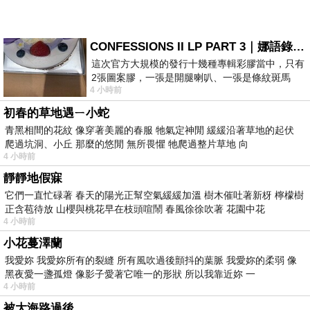
CONFESSIONS II LP PART 3｜娜語錄II LP PART 3
這次官方大規模的發行十幾種專輯彩膠當中，只有
2張圖案膠，一張是開腿喇叭、一張是條紋斑馬
4 小時前
版；目前官網上只剩澳洲商店AU STORE
初春的草地遇ㄧ小蛇
青黑相間的花紋 像穿著美麗的春服 牠氣定神閒 緩緩沿著草地的起伏
爬過坑洞、小丘 那麼的悠閒 無所畏懼 牠爬過整片草地 向
4 小時前
靜靜地假寐
它們一直忙碌著 春天的陽光正幫空氣緩緩加溫 樹木催吐著新枒 檸檬樹
正含苞待放 山櫻與桃花早在枝頭喧鬧 春風徐徐吹著 花園中花
4 小時前
小花蔓澤蘭
我愛妳 我愛妳所有的裂縫 所有風吹過後顫抖的葉脈 我愛妳的柔弱 像
黑夜愛一盞孤燈 像影子愛著它唯一的形狀 所以我靠近妳 一
4 小時前
被大海路過後