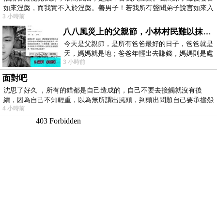
如來涅槃，而我實不入於涅槃。善男子！若我所有聲聞弟子說言如來入
3 小時前
八八風災上的父親節，小林村民難以抹滅的痛
今天是父親節，是所有爸爸最好的日子，爸爸就是
天，媽媽就是地；爸爸年輕出去賺錢，媽媽則是處
3 小時前
理家務，職業不分高低貴賤，只有人品才
面對吧
沈思了好久 ，所有的錯都是自己造成的，自己不要去接觸就沒有後
續，因為自己不知輕重，以為無所謂出風頭，到頭出問題自己要承擔怨
4 小時前
不