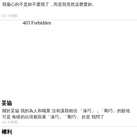
我傷心的不是妳不愛我了，而是我竟然這麼愛妳。
18 小時前
妥協
關於妥協 我的為人和職業 沒有讓我相信 「湊巧」，「剛巧」的餘地
可是 每樣的出現都寫著「湊巧」「剛巧」 於是 我問了
18 小時前
權利