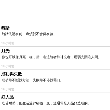
醜話
醜話先講在前，麻煩就不會留在後。
18 小時前
月光
你也可以像月亮一樣，當一名追隨者和補充者，用弱光關注人間。
19 小時前
成功與失敗
成功靠不斷找方法，失敗靠不停找藉口。
19 小時前
好人品
吃苦耐勞，但生活過得卻很一般，這通常是人品好造成的。