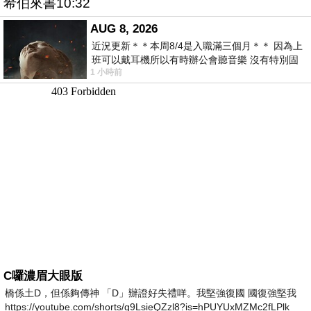
希伯來書10:32
AUG 8, 2026
近況更新＊＊本周8/4是入職滿三個月＊＊ 因為上
班可以戴耳機所以有時辦公會聽音樂 沒有特別固
1 小時前
定哪天但就是一周某一天會固定聽'90
C囉濃眉大眼版
橋係土D，但係夠傳神 「D」辦證好失禮咩。我堅強復國 國復強堅我
https://youtube.com/shorts/g9LsieQZzl8?is=hPUYUxMZMc2fLPlk