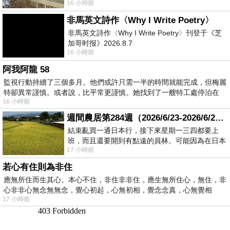
16 小時前
顧都會去看一下。他們偶爾會引進 C
非馬英文詩作〈Why I Write Poetry〉
非馬英文詩作〈Why I Write Poetry〉刊登于《芝
加哥时报》2026.8.7
16 小時前
阿我阿龍 58
監視行動持續了三個多月。他們或許只需一半的時間就能完成，但梅麗
特卻異常謹慎。或者說，比平常更謹慎。她找到了一艘特工處停泊在
16 小時前
週間農居第284週（2026/6/23-2026/6/24) 夏至 金黃稻浪洋溢豐收喜悅
結束亂買一通日本行，接下來星期一三四都要上
班，而且還要開到有點遠的員林。可能因為在日本
17 小時前
花不少錢，星期一出門上班時，心裡沒有一
若心有住則為非住
應無所住而生其心。本心不住，非住非非住，應生無所住心，無住，非
心非非心無念無無念，覺心初起，心無初相，覺念念真，心無覺相
17 小時前