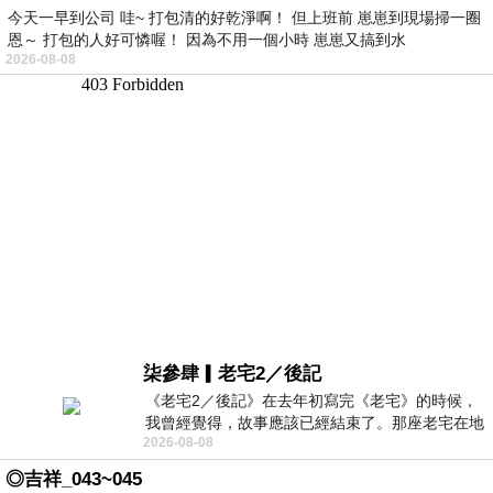
今天一早到公司 哇~ 打包清的好乾淨啊！ 但上班前 崽崽到現場掃一圈
恩～ 打包的人好可憐喔！ 因為不用一個小時 崽崽又搞到水
2026-08-08
柒參肆▎老宅2／後記
《老宅2／後記》在去年初寫完《老宅》的時候，
我曾經覺得，故事應該已經結束了。那座老宅在地
2026-08-08
震中倒塌，七個人終於離開那片黑暗，
◎吉祥_043~045