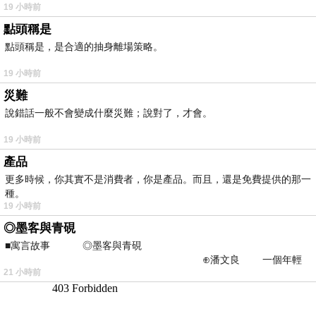
19 小時前
點頭稱是
點頭稱是，是合適的抽身離場策略。
19 小時前
災難
說錯話一般不會變成什麼災難；說對了，才會。
19 小時前
產品
更多時候，你其實不是消費者，你是產品。而且，還是免費提供的那一
種。
19 小時前
◎墨客與青硯
■寓言故事 ◎墨客與青硯
⊕潘文良 一個年輕
21 小時前
的墨客，在京城的古玩肆裡