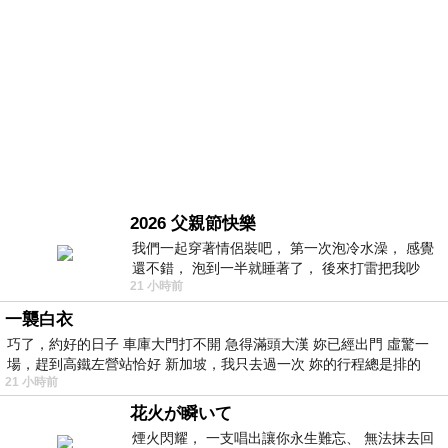
2026 父親節快樂
我們一起穿著情侶裝吧， 第一次泡冷水澡， 感覺
還不錯， 泡到一半就睡著了， 後來打雷把我吵
21 小時前
醒， 手
一襲白衣
巧了，約好的日子 車庫大門打不開 急得滿頭大漢 妳已經出門 虛驚一
場，趕到高鐵左營站恰好 新加坡，我只去過一次 妳的行程總是排的
21 小時前
花火が瞬いて
煙火閃耀， 一支唱出讓你永生難忘、 無法抹去回