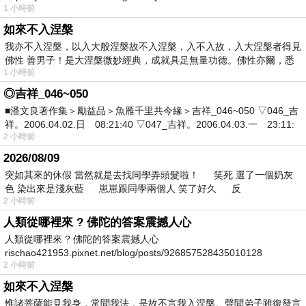
1 小時前
如來不入涅槃
我亦不入涅槃，以入大般涅槃故不入涅槃，入不入故，入大涅槃者得見
佛性 善男子！是大涅槃微妙經典，成就具足無量功德。佛性亦爾，悉
1 小時前
◎吉祥_046~050
■潘文良著作集＞勵益品＞魚雁千里共今緣＞吉祥_046~050 ▽046_吉
祥。2006.04.02.日 08:21:40 ▽047_吉祥。2006.04.03.一 23:11:
2 小時前
2026/08/09
突如其來的休假 當然就是去找同學弄頭髮啦！ 笑死 選了一個奶灰
色 染出來是淺灰藍 崽崽跟同學兩個人 笑了好久 反
2 小時前
人類從哪裡來 ? 佛陀的答案震撼人心
人類從哪裡來 ? 佛陀的答案震撼人心
rischao421953.pixnet.net/blog/posts/926857528435010128
2 小時前
如來不入涅槃
惟諸菩薩能見我身，常聞我法，是故不言我入涅槃。聲聞弟子雖復發言