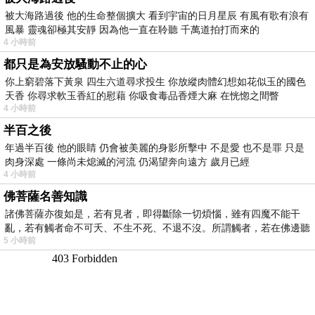
被大海路過後 他的生命整個擴大 看到宇宙的日月星辰 有風有歌有浪有
風暴 靈魂卻極其安靜 因為他一直在聆聽 千萬道拍打而來的
4 小時前
都只是為安放騷動不止的心
你上窮碧落下黃泉 四生六道尋求投生 你放縱肉體幻想如花似玉的國色
天香 你尋求軟玉香紅的慰藉 你吸食毒品香煙大麻 在恍惚之間瞥
4 小時前
半百之後
年過半百後 他的眼睛 仍會被美麗的身影所擊中 不是愛 也不是罪 只是
肉身深處 一條尚未熄滅的河流 仍渴望奔向遠方 歲月已經
4 小時前
佛菩薩名善知識
諸佛菩薩亦復如是，若有見者，即得斷除一切煩惱，雖有四魔不能干
亂，若有觸者命不可夭、不生不死、不退不沒。所謂觸者，若在佛邊聽
5 小時前
受