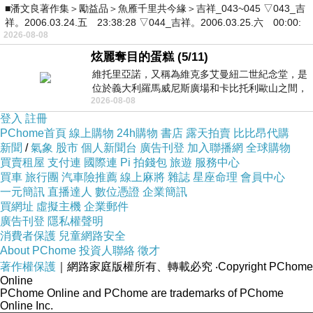
■潘文良著作集＞勵益品＞魚雁千里共今緣＞吉祥_043~045 ▽043_吉
祥。2006.03.24.五 23:38:28 ▽044_吉祥。2006.03.25.六 00:00:
2026-08-08
炫麗奪目的蛋糕 (5/11)
維托里亞諾，又稱為維克多艾曼紐二世紀念堂，是
位於義大利羅馬威尼斯廣場和卡比托利歐山之間，
2026-08-08
用以紀念統一義大利統一後的的第一位國
登入
註冊
PChome首頁
線上購物
24h購物
書店
露天拍賣
比比昂代購
新聞
/
氣象
股市
個人新聞台
廣告刊登
加入聯播網
全球購物
買賣租屋
支付連
國際連
Pi 拍錢包
旅遊
服務中心
買車
旅行團
汽車險推薦
線上麻將
雜誌
星座命理
會員中心
一元簡訊
直播達人
數位憑證
企業簡訊
買網址
虛擬主機
企業郵件
廣告刊登
隱私權聲明
消費者保護
兒童網路安全
About PChome
投資人聯絡
徵才
著作權保護
｜網路家庭版權所有、轉載必究
‧Copyright PChome
Online
PChome Online and PChome are trademarks of PChome
Online Inc.