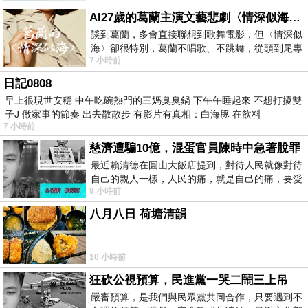
AI27歲的葛蘭主演文藝悲劇〈情深似海〉 #戀上老電影 #葛蘭 #粟子
談到葛蘭，多會直接聯想到歌舞電影，但〈情深似
海〉卻很特別，葛蘭不唱歌、不跳舞，從頭到尾專
7 小時前
心演戲。拍攝期間，經常工作超過12個鐘
日記0808
早上很現世安穩 中午吃碗熱門的三媽臭臭鍋 下午午睡起來 不想打擾雙
子J 做家事的節奏 出去散散步 有影片有真相：白海豚 在飲料
7 小時前
慈濟遭騙10億，混蛋官員陳時中急著脫罪
最近賴清德在圓山大飯店提到，對待人民就像對待
自己的親人一樣，人民的痛，就是自己的痛，要愛
9 小時前
民如親，說的這麼好聽，實際上根本沒做
八月八日 荷塘清韻
10 小時前
狂砍公視預算，民進黨一哭二鬧三上吊
嚴審預算，是我們與民眾黨共同合作，只要遇到不