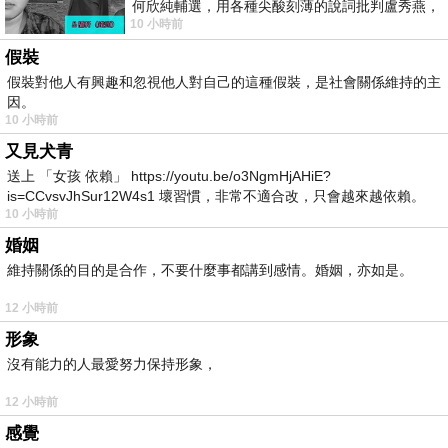
何欣純輔選，用各種尖酸刻薄的說詞批判盧秀燕，
10 小時前
罵她施政滿意度輸給陳其邁，甚至還說盧
假裝
假裝對他人有興趣和忽視他人對自己的這種假裝，是社會關係維持的主
因。
10 小時前
又見犬青
送上 「女孩 依賴」 https://youtu.be/o3NgmHjAHiE?
is=CCvsvJhSur12W4s1 壞習慣，非常不適合改，只會越來越依賴。
10 小時前
我害怕的
婚姻
維持關係的目的是合作，不要什麼事都講到感情。婚姻，亦如是。
12 小時前
形象
沒有能力的人最愛努力保持形象，
12 小時前
感覺