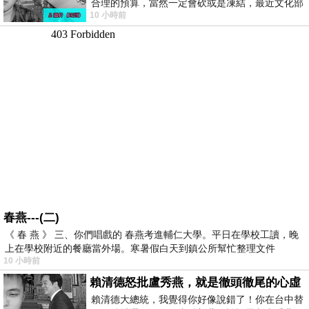
合理的預算，當然一定會砍或是凍結，最近文化部
10 小時前
要編列公視和Taiwan plus預算，在110年
春燕---(二)
《 春 燕 》 三、你們唱戲的 春燕考進輔仁大學。平日在學校工讀，晚
上在學校附近的餐廳當外場。寒暑假白天到鎮公所幫忙整理文件
10 小時前
賴清德怒批盧秀燕，就是徹頭徹尾的心虛
賴清德大總統，我覺得你好像說錯了！你在台中替