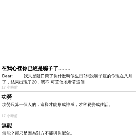
在我心裡你已經是騙子了........
Dear: 我只是隨口問了你什麼時候生日?想說獅子座的你現在八月
了，結果出現了20，我不 可置信地看著這個
17 小時前
功勞
功勞只算一個人的，這樣才能形成神威，才容易變成佳話。
17 小時前
無能
無能？那只是因為對方不能與你配合。