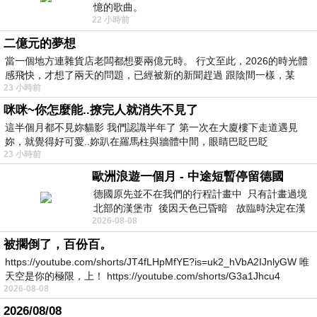
憶的歌曲。
22 小時前
二億元的夢想
當一個地方連雜貨店老闆都想要兩億元時。 行文至此，2026的時光體
感飛快，才想了兩天的問題，已經被新的新聞趕過 跟陰間一樣，某
23 小時前
咪咪~你怎麼能..撩完人就消失不見了
這半個月都不見妳貓影 我們認識半年了 第一次在大廈樓下走道遇見
妳，就覺得好可愛..妳趴在羅馬柱與牆體中間，眼睛巴眨巴眨
23 小時前
歐洲浪遊一個月 - 中途短暫停留德國
德國原先並不在我們的行程計畫中 只有計畫過境
北部的漢堡市 後因天色已昏暗 故臨時決定在漢
2026-08-08
堡市吃晚餐和過夜
被擱倒了，百份百。
https://youtube.com/shorts/JT4fLHpMfYE?is=uk2_hVbA2IJnlyGW 唯
天空是你的極限，上！ https://youtube.com/shorts/G3a1Jhcu4
2026-08-08
2026/08/08