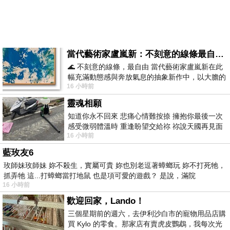
當代藝術家盧嵐新：不刻意的線條最自由，讓色彩流動、筆觸自己說話
🌊 不刻意的線條，最自由 當代藝術家盧嵐新在此
幅充滿動態感與奔放氣息的抽象新作中，以大膽的
16 小時前
藍色顏料在白色畫布上揮灑、壓印與流淌
靈魂相願
知道你永不回來 悲痛心情難按捺 擁抱你最後一次
感受微弱體溫時 重逢盼望交給祢 祢說天國再見面
16 小時前
此刻忍淚說別離 他日靈魂再
藍玫友6
玫師妹玫師妹 妳不殺生，實屬可貴 妳也別老逗著蟑螂玩 妳不打死牠，
抓弄牠 這...打蟑螂當打地鼠 也是項可愛的遊戲？ 是說，滿院
16 小時前
歡迎回家，Lando！
三個星期前的週六，去伊利沙白市的寵物用品店購
買 Kylo 的零食。那家店有賣虎皮鸚鵡，我每次光