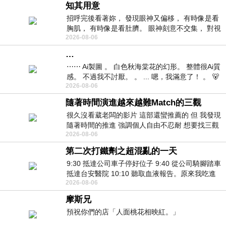
知其用意
招呼完後看著妳， 發現眼神又偏移， 有時像是看
胸肌， 有時像是看肚臍。 眼神刻意不交集， 對視
2026-08-06
視線不對齊， 讓我很難不
…
⋯⋯ Ai製圖 。 白色秋海棠花的幻形。 整體很Ai質
感。 不過我不討厭。 。 ... 嗯，我滿意了！ 。 🐻
2026-08-06
昨中
隨著時間演進越來越難Match的三觀
很久沒看葳老闆的影片 這部還蠻推薦的 但 我發現
隨著時間的推進 強調個人自由不忍耐 想要找三觀
2026-08-06
接近的不要說對象 連朋友都超
第二次打鐵劑之超混亂的一天
9:30 抵達公司車子停好位子 9:40 從公司騎腳踏車
抵達台安醫院 10:10 聽取血液報告。原來我吃進
2026-08-06
去的 B12 彌可保並非沒有吸收而是超
摩斯兄
預祝你們的店「人面桃花相映紅。」