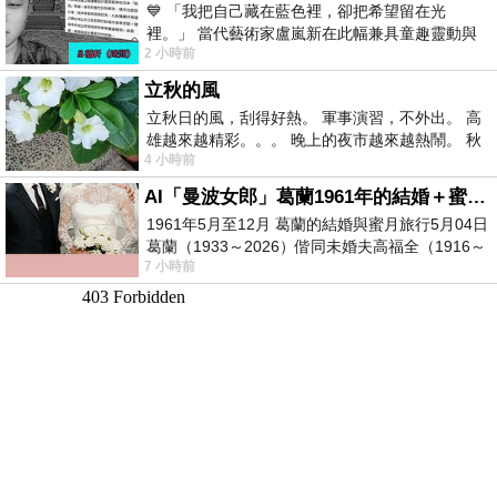
💙 「我把自己藏在藍色裡，卻把希望留在光
裡。」 當代藝術家盧嵐新在此幅兼具童趣靈動與
2 小時前
抽象韻味的新作中，用湛藍的羽翼般色塊包覆著
立秋的風
立秋日的風，刮得好熱。 軍事演習，不外出。 高
雄越來越精彩。。。 晚上的夜市越來越熱鬧。 秋
4 小時前
天的風刮得很熱 夜遊消暑熱。。。
AI「曼波女郎」葛蘭1961年的結婚＋蜜月旅行 #戀上老電影 #葛蘭 #粟子
1961年5月至12月 葛蘭的結婚與蜜月旅行5月04日
葛蘭（1933～2026）偕同未婚夫高福全（1916～
7 小時前
2004）乘郵輪赴倫敦6月15日於英國倫敦St.S