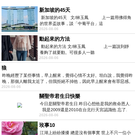
新加坡的45天
新加坡的45天 文/林玉鳳 上一篇用佛得角
的世界盃故事，談「中葡平台」這
2026-08-06
動起來的方法
動起來的方法 文/林玉鳳 上一篇說到靜
養夠了就要動。可很多人一聽
2026-08-06
狼
昨晚經歷了某些事情，早上醒來，覺得心情不太好。坦白說，我覺得昨
晚，那個人離我太近了，但我拒絕不掉他，因此早上醒來會有罪惡感。
2026-08-06
關聖帝君生日快樂
今日是關聖帝君生日.昨日心想他是我的救命恩人.
我是2009還是2010在台北行天宮認識他.忘了.
2026-08-06
一個奇摩交友的網友學
玫事10
江湖上紛紛擾擾 總是沒有個事實 世上不只一位小