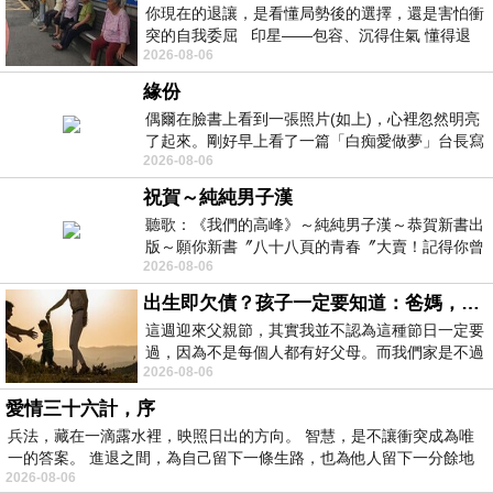
你現在的退讓，是看懂局勢後的選擇，還是害怕衝
突的自我委屈 印星——包容、沉得住氣 懂得退
2026-08-06
一步觀察，不會
緣份
偶爾在臉書上看到一張照片(如上)，心裡忽然明亮
了起來。剛好早上看了一篇「白痴愛做夢」台長寫
2026-08-06
的貼文，在回顧年輕時瘋狂愛上
祝賀～純純男子漢
聽歌：《我們的高峰》～純純男子漢～恭賀新書出
版～願你新書〞八十八頁的青春〞大賣！記得你曾
2026-08-06
經在我的版留言…「好讚的圖^^感覺大家
出生即欠債？孩子一定要知道：爸媽，其實我不欠你們
這週迎來父親節，其實我並不認為這種節日一定要
過，因為不是每個人都有好父母。而我們家是不過
2026-08-06
節的，平時也沒什麼儀式感，生活趨近冷
愛情三十六計，序
兵法，藏在一滴露水裡，映照日出的方向。 智慧，是不讓衝突成為唯
一的答案。 進退之間，為自己留下一條生路，也為他人留下一分餘地
2026-08-06