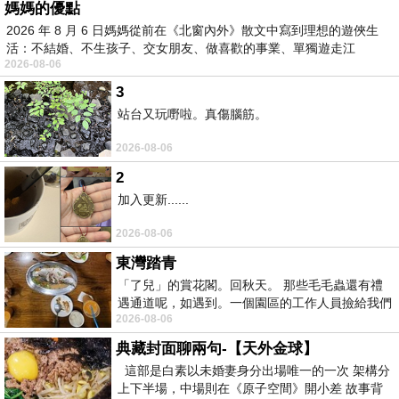
媽媽的優點
2026 年 8 月 6 日媽媽從前在《北窗內外》散文中寫到理想的遊俠生
活：不結婚、不生孩子、交女朋友、做喜歡的事業、單獨遊走江
2026-08-06
湖⋯⋯，
3
站台又玩嘢啦。真傷腦筋。
2026-08-06
2
加入更新......
2026-08-06
東灣踏青
「了兒」的賞花閣。回秋天。 那些毛毛蟲還有禮
遇通道呢，如遇到。一個園區的工作人員撿給我們
2026-08-06
細賞。
典藏封面聊兩句-【天外金球】
這部是白素以未婚妻身分出場唯一的一次 架構分
上下半場，中場則在《原子空間》開小差 故事背