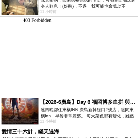
令人歎息！(好酸)，不過，我可能也會萬劫不
11 小時前
復...，每天跪鍵盤還是被判了花心的罪
【2026-6廣島】Day 6 福岡博多血拼 與機場接送少年司機深夜對談
連四晚都住東橫INN 廣島新幹線口2號店，這間東
橫inn，早餐非常豐盛。 每天菜色都有變化，雖然
11 小時前
看到工作人員拿出料理包加熱，但
愛情三十六計，瞞天過海