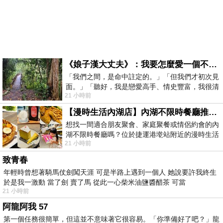
《娘子漢大丈夫》：我要怎麼愛一個不存在的人？
「我們之間，是命中註定的。」「但我們才初次見
面。」「聽好，我是戀愛高手、情史豐富，我很清
21 小時前
楚這種感覺，你我之間的那種感覺，現
【漫時生活內湖店】內湖不限時餐廳推薦｜捷運港墘站美食，聚餐、約會、家庭聚會首選，正餐甜點一次滿足
想找一間適合朋友聚會、家庭聚餐或情侶約會的內
湖不限時餐廳嗎？位於捷運港墘站附近的漫時生活
21 小時前
內湖店，從捷運站步行約4分鐘即可抵
致青春
年輕時曾想著騎馬仗劍闖天涯 可是半路上遇到一個人 她說要許我終生
於是我一激動 當了劍 賣了馬 從此一心柴米油鹽醬醋茶 可當
21 小時前
阿龍阿我 57
第一個任務很簡單，但這並不意味著它很容易。「你準備好了吧？」龍