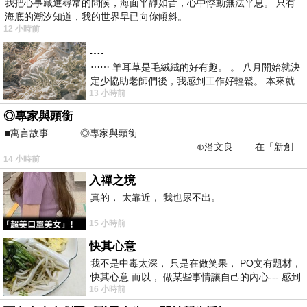
我把心事藏進尋常的問候，海面平靜如昔，心中悸動無法平息。 只有
海底的潮汐知道，我的世界早已向你傾斜。
12 小時前
….
⋯⋯ 羊耳草是毛絨絨的好有趣。 。 八月開始就決
定少協助老師們後，我感到工作好輕鬆。 本來就
13 小時前
不是我的工作啊。 真
◎專家與頭銜
■寓言故事 ◎專家與頭銜
⊕潘文良 在「新創
14 小時前
之谷」裡——
入禪之境
真的， 太靠近， 我也尿不出。
15 小時前
快其心意
我不是中毒太深， 只是在做笑果， PO文有題材，
快其心意 而以， 做某些事情讓自己的內心--- 感到
16 小時前
愉快。