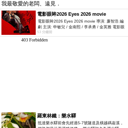
我最敬愛的老闆、遠見．
電影眼眸2026 Eyes 2026 movie
電影眼眸2026 Eyes 2026 movie 導演: 廉智浩 編
劇 主演: 申敏兒 / 金南熙 / 李承勇 / 金英雅 電影眼
53 分鐘前
眸2026描述攝影師徐珍因遺
羅東林鐵：樂水驛
抵達樂水驛前會先經過5-7號隧道及橫越碼崙溪，