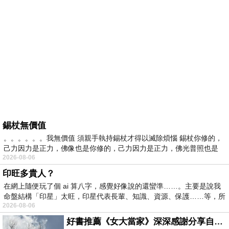
錫杖無價值
。。。。。。我無價值 須親手執持錫杖才得以滅除煩惱 錫杖你修的，
己力因力是正力，佛像也是你修的，己力因力是正力，佛光普照也是
2026-08-06
印旺多貴人？
在網上隨便玩了個 ai 算八字，感覺好像說的還蠻準……。主要是說我
命盤結構「印星」太旺，印星代表長輩、知識、資源、保護……等，所
2026-08-06
好書推薦《女大當家》深深感謝分享自己想法震撼讀者的作家，讓我看到不同樣貌的家庭！