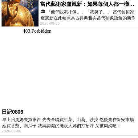
當代藝術家盧嵐新：如果每個人都一樣，這世界該有多無聊？
🏛️ 「他們說我不像。」「我笑了。」 當代藝術家
盧嵐新在此幅兼具古典典雅與當代抽象語彙的新作
2026-08-06
中，以沈靜的藍色空間為背景，描繪了
日記0806
早上陪周媽去買東西 先去全聯買生菜、山葵、沙拉 然後走在保安市場
她買番茄、南瓜子 我與認識的攤販大姊們打招呼 又被周媽唸：
2026-08-06