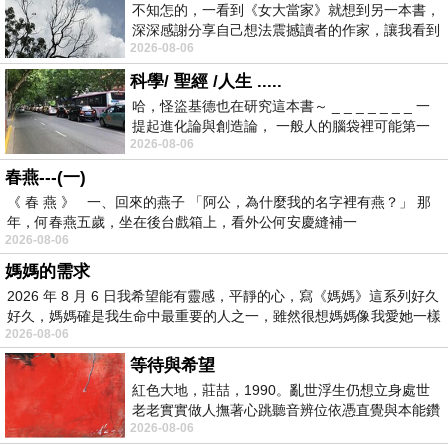
不知怎的，一看到《女大當家》就想到另一本書，
深深感謝分享自己想法震撼讀者的作家，讓我看到
2026-08-06
不同樣貌的家庭！ 《女大
科學/ 聖經 /人生 .....
哈，怪盜基德也在研究這本書～ _ _ _ _ _ _ _ 一
提起進化論與創造論， 一般人的腦袋裡可能第一
2026-08-06
時間就有「 進化論很科
春燕---(一)
《 春 燕 》 一、回來的燕子 「阿公，為什麼我的名字裡有燕？」 那
年，何春燕五歲，坐在後台戲箱上，看外公何安慶縫補一
2026-08-06
媽媽的需求
2026 年 8 月 6 日我希望能有靈感，平靜的心，寫《媽媽》這系列好久
好久，媽媽確是我生命中最重要的人之一，雖然很想媽媽像我愛她一樣
2026-08-06
等待與希望
紅色大地，莊喆，1990。亂世浮生仍想立身處世
老老實實做人撫著心跳聽音辨位依憑直覺與本能鑽
2026-08-06
向裂隙的亮處探索另一個心聲另一個共鳴的