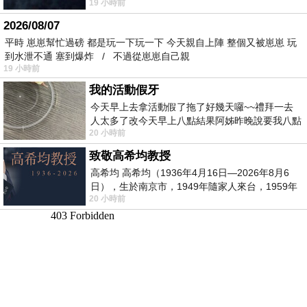
19 小時前
個人整整齊齊地站在鏡框之外，如同
2026/08/07
平時 崽崽幫忙過磅 都是玩一下玩一下 今天親自上陣 整個又被崽崽 玩
到水泄不通 塞到爆炸 / 不過從崽崽自己親
19 小時前
我的活動假牙
今天早上去拿活動假了拖了好幾天囉~~禮拜一去
人太多了改今天早上八點結果阿姊昨晚說要我八點
20 小時前
去西螺農會~回到莿桐都8點半多了
致敬高希均教授
高希均 高希均（1936年4月16日—2026年8月6
日），生於南京市，1949年隨家人來台，1959年
20 小時前
赴美深造並取得經濟發展博士學位。曾任