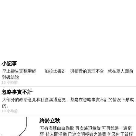
小記事
早上禱告完翻聖經 加拉太書2 與福音的真理不合 就在眾人面前
對磯法說
10 小時前
忽略事實不計
大部分的政治意見和社會溝通意見，都是在忽略事實不計的情況下形成
的。
10 小時前
終於立秋
可有海豚白白靠攏 再次遙迢氣旋 可再饒過一遍窮
弱 雖人間活動 已達文明極致之浪費 但又何干質樸