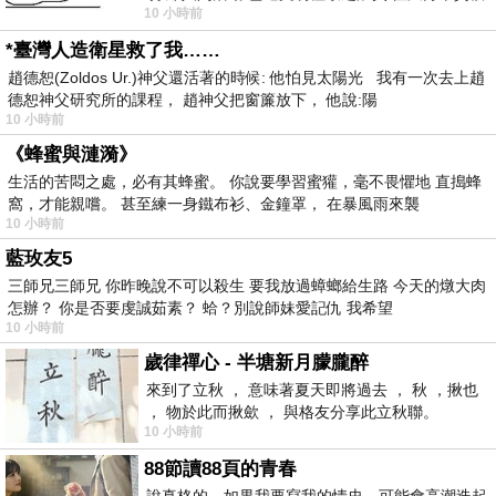
10 小時前
者 只能白白陪葬
*臺灣人造衛星救了我……
趙德恕(Zoldos Ur.)神父還活著的時候: 他怕見太陽光 我有一次去上趙
德恕神父研究所的課程， 趙神父把窗簾放下， 他說:陽
10 小時前
《蜂蜜與漣漪》
生活的苦悶之處，必有其蜂蜜。 你說要學習蜜獾，毫不畏懼地 直搗蜂
窩，才能親嚐。 甚至練一身鐵布衫、金鐘罩， 在暴風雨來襲
10 小時前
藍玫友5
三師兄三師兄 你昨晚說不可以殺生 要我放過蟑螂給生路 今天的燉大肉
怎辦？ 你是否要虔誠茹素？ 蛤？別說師妹愛記仇 我希望
10 小時前
歲律禪心 - 半塘新月朦朧醉
來到了立秋 ， 意味著夏天即將過去 ， 秋 ，揪也
， 物於此而揪歛 ， 與格友分享此立秋聯。
10 小時前
88節讀88頁的青春
說真格的，如果我要寫我的情史，可能會高潮迭起