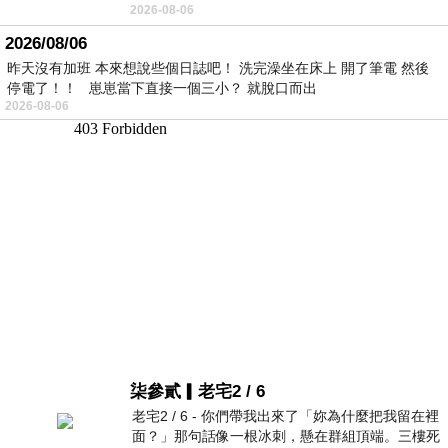
2026-08-06
2026/08/06
昨天沒有加班 本來想說些個日誌吧！ 洗完澡坐在床上 開了筆電 然後
停電了！！ 崽崽當下直接一個三小？ 就脫口而出
2026-08-06
柒參貳▎老宅2 / 6
老宅2 / 6 - 你們帶我出來了「妳為什麼把我留在裡
面？」那句話像一根冰刺，懸在群組頂端。三樓死