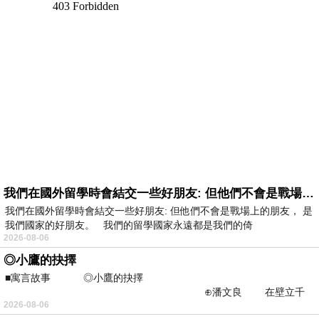
我們在國外留學時會結交一些好朋友: 但他們不會是戰場上的朋友
我們在國外留學時會結交一些好朋友: 但他們不會是戰場上的朋友， 是
我們國家的好朋友。 我們的留學國家永遠都是我們的倚
2026-08-06
◎小鷹的抉擇
■寓言故事 ◎小鷹的抉擇
⊕潘文良 在壁立千
2026-08-06
仞的懸崖上，有一座遮天蔽