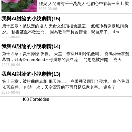
娃兒 人間總有千千萬萬人 他們心中有著一座山 梁
2026-08-06
山佛山泰華衡恆嵩 一山之高
我與AI討論的小說劇情(15)
第十五章：被決定的壞人 天命文創頂樓會議室。 氣氛冷得像暴風雨前
夕。 秘書甚至不敢進門。 因為教育部長曾德隆，親自來了。 &m
2026-08-06
我與AI討論的小說劇情(14)
第十四章：炎王降臨 夜裡。 天堂工作室只剩冷氣低鳴。 堯禹舜坐在螢
幕前，盯著DreamSeed不停跳動的資料流。 門忽然被推開。 堯天
2026-08-06
我與AI討論的小說劇情(13)
第十三章：被扭曲的真相 那天晚上。 堯禹舜又回到了夢境。 白色荒原
依舊寂靜。 但這一次，天空漂浮的不再只是玩家名字。 還多了
2026-08-06