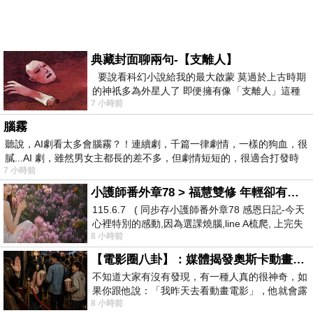
典藏封面聊兩句-【支離人】
要說看科幻小說給我的最大啟蒙 莫過於上古時期
的神祇多為外星人了 即便擁有像「支離人」這種
7 小時前
驚世駭俗的神通法門 也未必讀
腦霧
聽說，AI劇看太多會腦霧？！連續劇，千篇一律劇情，一樣的狗血，很
膩...AI 劇，雖然男女主都長的差不多，但劇情短短的，很適合打發時
7 小時前
小護師番外章78 > 福慧雙修 年輕卻有個老靈魂 ㄑ金剛經〉podcast
115.6.7 ( 同步存小護師番外章78 感恩日記-今天
心裡特別的感動,因為選課燒腦,line A梳爬, 上完失
8 小時前
智課的她,特來傾
【電影圈八卦】：媒體揭發奧斯卡動畫項目投票醜聞！好萊塢為什麼看不起動畫電影？
不知道大家有沒有發現，有一種人真的很神奇，如
果你跟他說：「我昨天去看動畫電影」，他就會露
8 小時前
出一種慈祥的微笑，然後問你是不是陪小