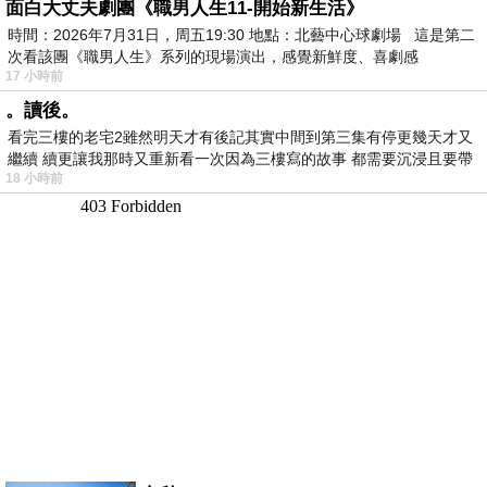
面白大丈夫劇團《職男人生11-開始新生活》
時間：2026年7月31日，周五19:30 地點：北藝中心球劇場 這是第二
次看該團《職男人生》系列的現場演出，感覺新鮮度、喜劇感
17 小時前
。讀後。
看完三樓的老宅2雖然明天才有後記其實中間到第三集有停更幾天才又
繼續 續更讓我那時又重新看一次因為三樓寫的故事 都需要沉浸且要帶
18 小時前
有