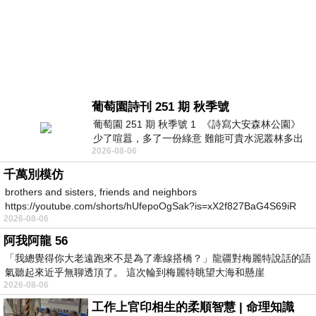
葡萄園詩刊 251 期 秋季號
葡萄園 251 期 秋季號 1 《詩寫大安森林公園》
少了喧囂，多了一份綠意 難能可貴水泥叢林多出
2026-08-06
一
千萬別模仿
brothers and sisters, friends and neighbors
https://youtube.com/shorts/hUfepoOgSak?is=xX2f827BaG4S69iR
2026-08-06
https
阿我阿龍 56
「我總覺得你大老遠跑來不是為了牽線搭橋？」龍疆對梅麗特說話的語
氣聽起來近乎無聊透頂了。 這次輪到梅麗特眺望大海和懸崖
2026-08-06
工作上官印相生的柔順智慧 | 命理知識