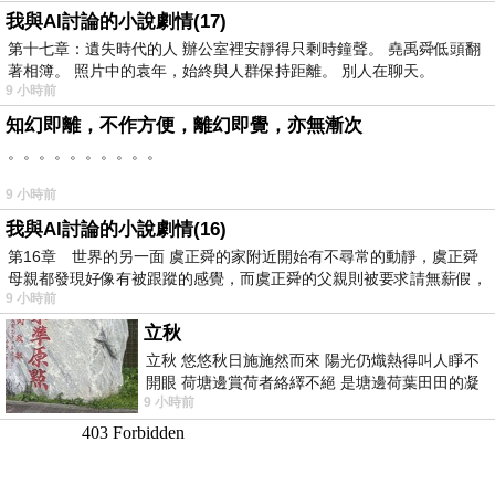
我與AI討論的小說劇情(17)
第十七章：遺失時代的人 辦公室裡安靜得只剩時鐘聲。 堯禹舜低頭翻
著相簿。 照片中的袁年，始終與人群保持距離。 別人在聊天。
9 小時前
知幻即離，不作方便，離幻即覺，亦無漸次
。。。。。。。。。。
9 小時前
我與AI討論的小說劇情(16)
第16章 世界的另一面 虞正舜的家附近開始有不尋常的動靜，虞正舜
母親都發現好像有被跟蹤的感覺，而虞正舜的父親則被要求請無薪假，
9 小時前
立秋
立秋 悠悠秋日施施然而來 陽光仍熾熱得叫人睜不
開眼 荷塘邊賞荷者絡繹不絕 是塘邊荷葉田田的凝
9 小時前
望 風中飄逸的是映日荷花別樣紅