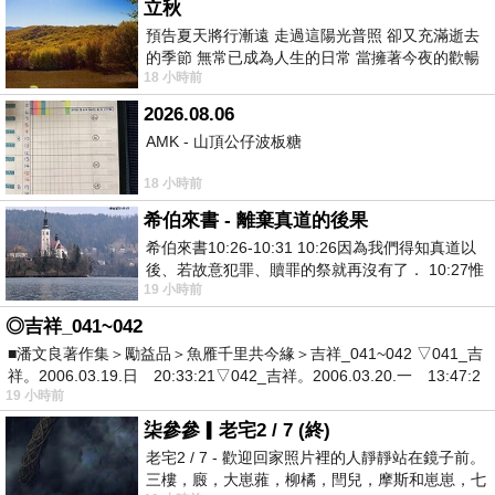
立秋
預告夏天將行漸遠 走過這陽光普照 卻又充滿逝去
的季節 無常已成為人生的日常 當擁著今夜的歡暢
18 小時前
舒心 轉眼驟成昨日 而明晨 太陽
2026.08.06
AMK - 山頂公仔波板糖
18 小時前
希伯來書 - 離棄真道的後果
希伯來書10:26-10:31 10:26因為我們得知真道以
後、若故意犯罪、贖罪的祭就再沒有了． 10:27惟
19 小時前
有戰懼等候審判和那燒滅眾敵人的烈火
◎吉祥_041~042
■潘文良著作集＞勵益品＞魚雁千里共今緣＞吉祥_041~042 ▽041_吉
祥。2006.03.19.日 20:33:21▽042_吉祥。2006.03.20.一 13:47:2
19 小時前
柒參參▎老宅2 / 7 (終)
老宅2 / 7 - 歡迎回家照片裡的人靜靜站在鏡子前。
三樓，廄，大崽蕥，柳橘，閆兒，摩斯和崽崽，七