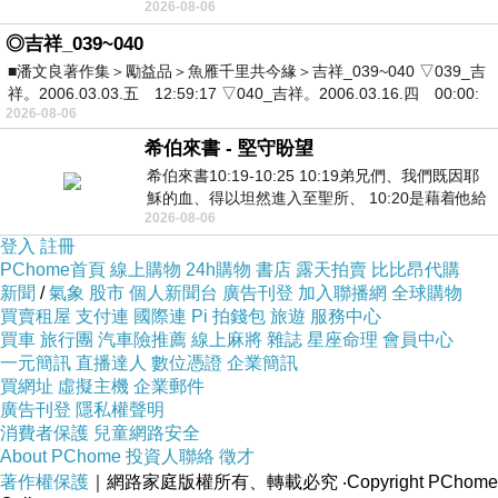
2026-08-06
死盯著照片裡的人。那個人確實站在
◎吉祥_039~040
■潘文良著作集＞勵益品＞魚雁千里共今緣＞吉祥_039~040 ▽039_吉
祥。2006.03.03.五 12:59:17 ▽040_吉祥。2006.03.16.四 00:00:
2026-08-06
希伯來書 - 堅守盼望
希伯來書10:19-10:25 10:19弟兄們、我們既因耶
穌的血、得以坦然進入至聖所、 10:20是藉着他給
2026-08-06
我們開了一條又新又活的路從幔子經過
登入
註冊
PChome首頁
線上購物
24h購物
書店
露天拍賣
比比昂代購
新聞
/
氣象
股市
個人新聞台
廣告刊登
加入聯播網
全球購物
買賣租屋
支付連
國際連
Pi 拍錢包
旅遊
服務中心
買車
旅行團
汽車險推薦
線上麻將
雜誌
星座命理
會員中心
一元簡訊
直播達人
數位憑證
企業簡訊
買網址
虛擬主機
企業郵件
廣告刊登
隱私權聲明
消費者保護
兒童網路安全
About PChome
投資人聯絡
徵才
著作權保護
｜網路家庭版權所有、轉載必究
‧Copyright PChome