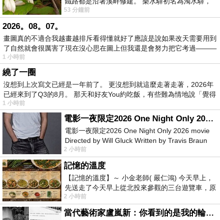
鐵路都是沿著溪畔修建。 樂水驛初名為濁水驛，
53 分鐘前
但因與臺鐵集集線車站同名，於1953
2026。08。07。
畫圖真的不適合我越畫越排斥看得懂就好了應該是說如果改天需要用到
了自然就會很厲害了現在沒心思在圖上但我還是會努力把它考過———
1 小時前
繞了一圈
沒想到上次寫文已經是一年前了。 更沒想到就這麼走著走著，2026年
已經來到了Q3的8月。 那天和好友You約吃飯，有些難為情地說「覺得
1 小時前
電影一夜限定2026 One Night Only 2026 movie
電影一夜限定2026 One Night Only 2026 movie
Directed by Will Gluck Written by Travis Braun
2 小時前
Starring Monica Barbaro
記憶的溫度
【記憶的溫度】～ 小金老師( 嚴仁鴻) 今天早上，
先送走了今天早上從北投來參觀的三台遊覽車，原
2 小時前
以為展場已經差不多要安靜下來，卻發
當代藝術家盧嵐新：你看到的是我的輪廓，還是你的故事？——藏在藍色裡的希望與光