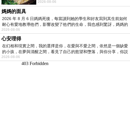
2026-08-06
景影射西藏境外流亡 地下組織
媽媽的面具
2026 年 8 月 6 日媽媽死後，每當讀到她的學生和好友寫到其生前如何
耐心有愛地教導他們，影響改變了他們的生命，我也感到驚訝，媽媽的
2026-08-06
心安理得
在幻相和現實之間，我的選擇是你，在愛與不愛之間，依然是一個缺愛
的小孩，在夢與清醒之間，看見了自己的慾望和墮落，與你分享，你説
2026-08-06