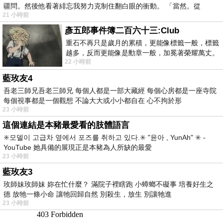
疆問。然後他看著緋忘我努力克制住翻白眼的衝動。 「當然。從
21 小時前
彥五郎事件簿二百六十三:Club
重石不再只是歲月的累積，更能像標籤一般，標籤
越多，反而更能像是勳章一般，加冕著榮耀萬丈。
22 小時前
習慣一如縱容，成了再難輕輕放下的罪證
藍玫友4
吾老三師兄吾老三師兄 每個人都是一部大藏經 每個心房都是一座寺院
每個視事都是一個觀想 不論大大或小小都自在 心不拘於形
23 小時前
這個連結是本豬最愛看的肢體語言
✳️모델이 고급차 옆에서 포즈를 취하고 있다.✳️ "윤아 , YunAh" ✳️ -
YouTube 她具備的展現正是本豬為人所缺的最愛
23 小時前
藍玫友3
玫師妹玫師妹 妳在忙什麼？ 滿院子裡瞎跑 小蟑螂不礙事 培養好生之
德 放牠一條小命 讓牠回歸自然 別殺生，放生 別讓牠進
23 小時前