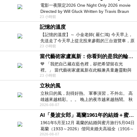
電影一夜限定2026 One Night Only 2026 movie
Directed by Will Gluck Written by Travis Braun
23 小時前
Starring Monica Barbaro
記憶的溫度
【記憶的溫度】～ 小金老師( 嚴仁鴻) 今天早上，
先送走了今天早上從北投來參觀的三台遊覽車，原
23 小時前
以為展場已經差不多要安靜下來，卻發
當代藝術家盧嵐新：你看到的是我的輪廓，還是你的故事？——藏在藍色裡的希望與光
💙 「我把自己藏在藍色裡，卻把希望留在光
裡。」 當代藝術家盧嵐新在此幅兼具童趣靈動與
23 小時前
抽象韻味的新作中，用湛藍的羽翼般色塊包覆著
立秋的風
立秋日的風，刮得好熱。 軍事演習，不外出。 高
雄越來越精彩。。。 晚上的夜市越來越熱鬧。 秋
2026-08-07
天的風刮得很熱 夜遊消暑熱。。。
AI「曼波女郎」葛蘭1961年的結婚＋蜜月旅行 #戀上老電影 #葛蘭 #粟子
1961年5月至12月 葛蘭的結婚與蜜月旅行5月04日
葛蘭（1933～2026）偕同未婚夫高福全（1916～
2026-08-07
2004）乘郵輪赴倫敦6月15日於英國倫敦St.S