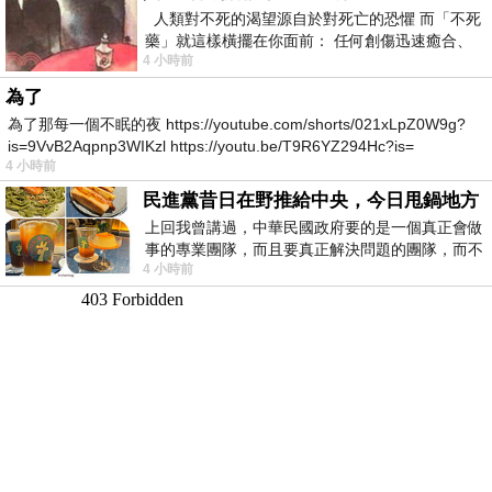
人類對不死的渴望源自於對死亡的恐懼 而「不死
藥」就這樣橫擺在你面前： 任何創傷迅速癒合、
4 小時前
停止衰老、痛覺消失…堪
為了
為了那每一個不眠的夜 https://youtube.com/shorts/021xLpZ0W9g?
is=9VvB2Aqpnp3WIKzl https://youtu.be/T9R6YZ294Hc?is=
4 小時前
民進黨昔日在野推給中央，今日甩鍋地方
上回我曾講過，中華民國政府要的是一個真正會做
事的專業團隊，而且要真正解決問題的團隊，而不
4 小時前
是只會到處甩鍋的雙標團隊，最近民進黨