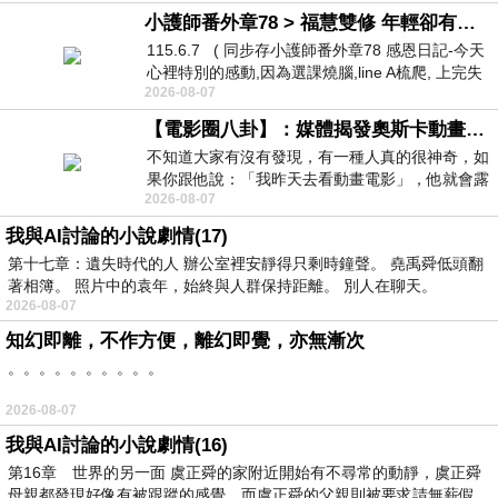
小護師番外章78 > 福慧雙修 年輕卻有個老靈魂 ㄑ金剛經〉podcast
115.6.7 ( 同步存小護師番外章78 感恩日記-今天
心裡特別的感動,因為選課燒腦,line A梳爬, 上完失
2026-08-07
智課的她,特來傾
【電影圈八卦】：媒體揭發奧斯卡動畫項目投票醜聞！好萊塢為什麼看不起動畫電影？
不知道大家有沒有發現，有一種人真的很神奇，如
果你跟他說：「我昨天去看動畫電影」，他就會露
2026-08-07
出一種慈祥的微笑，然後問你是不是陪小
我與AI討論的小說劇情(17)
第十七章：遺失時代的人 辦公室裡安靜得只剩時鐘聲。 堯禹舜低頭翻
著相簿。 照片中的袁年，始終與人群保持距離。 別人在聊天。
2026-08-07
知幻即離，不作方便，離幻即覺，亦無漸次
。。。。。。。。。。
2026-08-07
我與AI討論的小說劇情(16)
第16章 世界的另一面 虞正舜的家附近開始有不尋常的動靜，虞正舜
母親都發現好像有被跟蹤的感覺，而虞正舜的父親則被要求請無薪假，