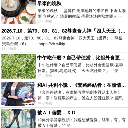
早來的晚秋
早來的晚秋 盛暑在 颱風亂舞的季節裡 下著太陽
雨 立秋來了 清晨的微風 帶著淡淡的秋意襲人 一
17 小時前
下子 又被赤
2026.7.10，第79、80、81、82尊素食大神「四大天王（護界）」降臨寶島台灣（6）
2026.7.10，第79、80、81、82尊素食神「四大天王（護界）」降臨
寶島台灣（6） https://zh.wikip
17 小時前
中午吃什麼？自己帶便當，比起外食更健康-夏季日常。(舞動馬尾廚房)
中午吃什麼？自己帶便當，比起外食更健康-夏季
日常。(舞動馬尾廚房) 「今天吃什麼？」 「便
17 小時前
當？麵？還是炒飯？」 每天都在選擇
和AI 共創小說，《套路終結者：在虛情假意的劇本裡活出人格》
《套路終結者：在虛情假意的劇本裡活出人格》
第一章：修羅場的序曲，誰在人設裡狂歡？ 麗思
18 小時前
卡爾頓酒店的總統套房內，燈光昏
被ＡＩ偏愛，ＸＤ
和你分享音樂視頻：我也想被偏愛，結果，有，有
被ＡＩ偏愛，^^ 哈