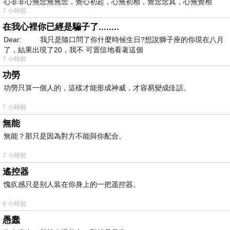
心非非心無念無無念，覺心初起，心無初相，覺念念真，心無覺相
7 小時前
在我心裡你已經是騙子了........
Dear: 我只是隨口問了你什麼時候生日?想說獅子座的你現在八月
了，結果出現了20，我不 可置信地看著這個
7 小時前
功勞
功勞只算一個人的，這樣才能形成神威，才容易變成佳話。
7 小時前
無能
無能？那只是因為對方不能與你配合。
7 小時前
遙控器
愧疚感只是别人装在你身上的一把遥控器。
8 小時前
愚蠢