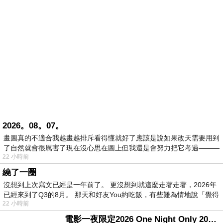
2026。08。07。
畫圖真的不適合我越畫越排斥看得懂就好了應該是說如果改天需要用到
了自然就會很厲害了現在沒心思在圖上但我還是會努力把它考過———
22 小時前
繞了一圈
沒想到上次寫文已經是一年前了。 更沒想到就這麼走著走著，2026年
已經來到了Q3的8月。 那天和好友You約吃飯，有些難為情地說「覺得
22 小時前
電影一夜限定2026 One Night Only 2026 movie