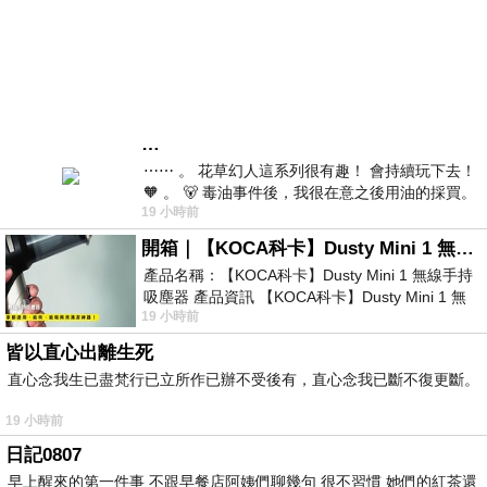
…
⋯⋯ 。 花草幻人這系列很有趣！ 會持續玩下去！
🧡 。 🐻 毒油事件後，我很在意之後用油的採買。
19 小時前
前天購買了我之前就很愛
開箱｜【KOCA科卡】Dusty Mini 1 無線手持吸塵器
產品名稱：【KOCA科卡】Dusty Mini 1 無線手持
吸塵器 產品資訊 【KOCA科卡】Dusty Mini 1 無
19 小時前
線手持吸塵器評語： 能吸、能吹兼具兩
皆以直心出離生死
直心念我生已盡梵行已立所作已辦不受後有，直心念我已斷不復更斷。
19 小時前
日記0807
早上醒來的第一件事 不跟早餐店阿姨們聊幾句 很不習慣 她們的紅茶還