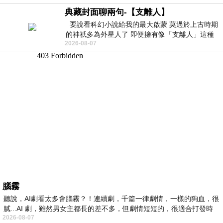
典藏封面聊兩句-【支離人】
要說看科幻小說給我的最大啟蒙 莫過於上古時期
的神祇多為外星人了 即便擁有像「支離人」這種
2026-08-07
驚世駭俗的神通法門 也未必讀
腦霧
聽說，AI劇看太多會腦霧？！連續劇，千篇一律劇情，一樣的狗血，很
膩...AI 劇，雖然男女主都長的差不多，但劇情短短的，很適合打發時
2026-08-07