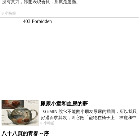
沒有實力，卻想表現善良，那就是愚蠢。
8 小時前
尿尿小童和血尿的夢
↑GEMINI說它不能做小朋友尿尿的插圖，所以我只
好退而求其次，叫它做「寵物在椅子上，神龕和中
8 小時前
年人臉孔」的畫了。 六月底
八十八頁的青春～序