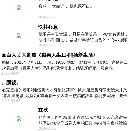
真的， 太靠近， 我也尿不出。
2026-08-07
快其心意
我不是中毒太深， 只是在做笑果， PO文有題材，
快其心意 而以， 做某些事情讓自己的內心--- 感到
2026-08-07
愉快。
面白大丈夫劇團《職男人生11-開始新生活》
時間：2026年7月31日，周五19:30 地點：北藝中心球劇場 這是第二
次看該團《職男人生》系列的現場演出，感覺新鮮度、喜劇感
2026-08-07
。讀後。
看完三樓的老宅2雖然明天才有後記其實中間到第三集有停更幾天才又
繼續 續更讓我那時又重新看一次因為三樓寫的故事 都需要沉浸且要帶
2026-08-07
有
立秋
預告夏天將行漸遠 走過這陽光普照 卻又充滿逝去
的季節 無常已成為人生的日常 當擁著今夜的歡暢
2026-08-07
舒心 轉眼驟成昨日 而明晨 太陽