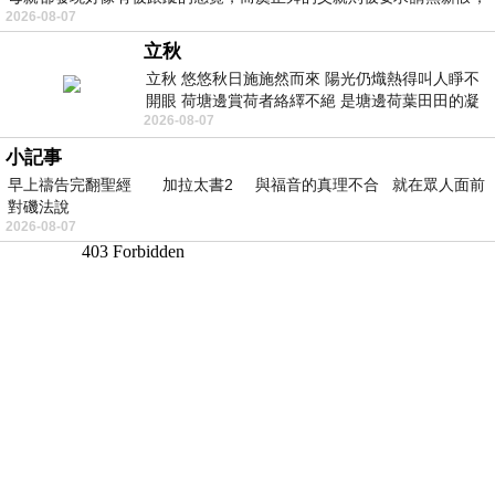
2026-08-07
立秋
立秋 悠悠秋日施施然而來 陽光仍熾熱得叫人睜不
開眼 荷塘邊賞荷者絡繹不絕 是塘邊荷葉田田的凝
2026-08-07
望 風中飄逸的是映日荷花別樣紅
小記事
早上禱告完翻聖經 加拉太書2 與福音的真理不合 就在眾人面前
對磯法說
2026-08-07