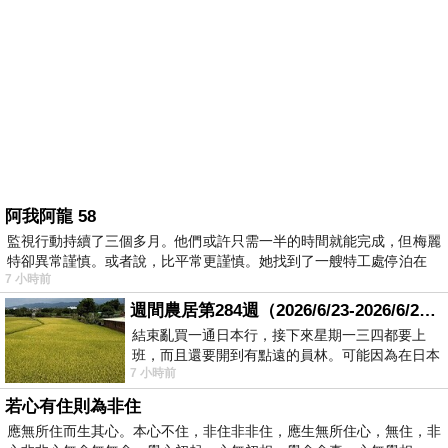
阿我阿龍 58
監視行動持續了三個多月。他們或許只需一半的時間就能完成，但梅麗
特卻異常謹慎。或者說，比平常更謹慎。她找到了一艘特工處停泊在
7 小時前
週間農居第284週（2026/6/23-2026/6/24) 夏至 金黃稻浪洋溢豐收喜悅
結束亂買一通日本行，接下來星期一三四都要上
班，而且還要開到有點遠的員林。可能因為在日本
7 小時前
花不少錢，星期一出門上班時，心裡沒有一
若心有住則為非住
應無所住而生其心。本心不住，非住非非住，應生無所住心，無住，非