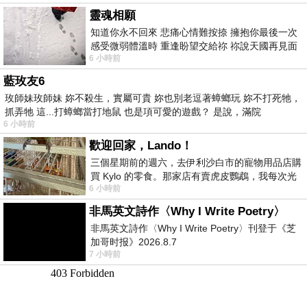
靈魂相願
知道你永不回來 悲痛心情難按捺 擁抱你最後一次
感受微弱體溫時 重逢盼望交給祢 祢說天國再見面
6 小時前
此刻忍淚說別離 他日靈魂再
藍玫友6
玫師妹玫師妹 妳不殺生，實屬可貴 妳也別老逗著蟑螂玩 妳不打死牠，
抓弄牠 這...打蟑螂當打地鼠 也是項可愛的遊戲？ 是說，滿院
6 小時前
歡迎回家，Lando！
三個星期前的週六，去伊利沙白市的寵物用品店購
買 Kylo 的零食。那家店有賣虎皮鸚鵡，我每次光
6 小時前
顧都會去看一下。他們偶爾會引進 C
非馬英文詩作〈Why I Write Poetry〉
非馬英文詩作〈Why I Write Poetry〉刊登于《芝
加哥时报》2026.8.7
7 小時前