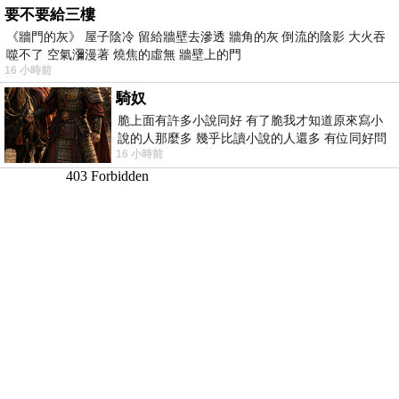
要不要給三樓
《牆門的灰》 屋子陰冷 留給牆壁去滲透 牆角的灰 倒流的陰影 大火吞
噬不了 空氣瀰漫著 燒焦的虛無 牆壁上的門
16 小時前
騎奴
脆上面有許多小說同好 有了脆我才知道原來寫小
說的人那麼多 幾乎比讀小說的人還多 有位同好問
16 小時前
了一個問題 她說為什麼高中文學獎的