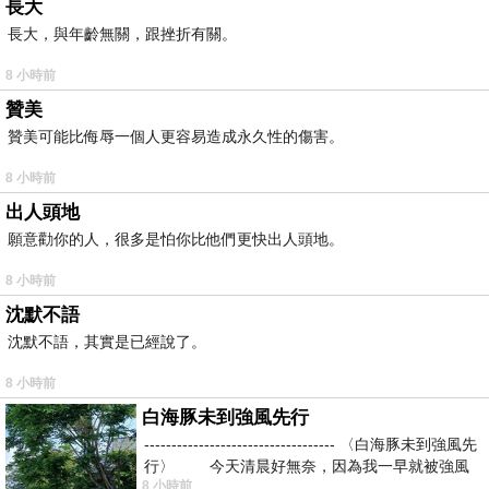
長大
長大，與年齡無關，跟挫折有關。
8 小時前
贊美
贊美可能比侮辱一個人更容易造成永久性的傷害。
8 小時前
出人頭地
願意勸你的人，很多是怕你比他們更快出人頭地。
8 小時前
沈默不語
沈默不語，其實是已經說了。
8 小時前
白海豚未到強風先行
----------------------------------- 〈白海豚未到強風先
行〉 今天清晨好無奈，因為我一早就被強風
8 小時前