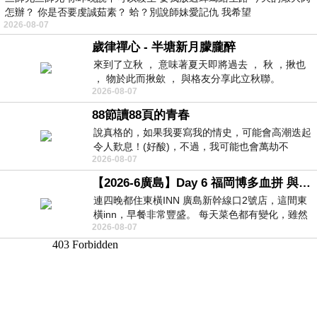
怎辦？ 你是否要虔誠茹素？ 蛤？別說師妹愛記仇 我希望
2026-08-07
歲律禪心 - 半塘新月朦朧醉
來到了立秋 ， 意味著夏天即將過去 ， 秋 ，揪也
， 物於此而揪歛 ， 與格友分享此立秋聯。
2026-08-07
88節讀88頁的青春
說真格的，如果我要寫我的情史，可能會高潮迭起
令人歎息！(好酸)，不過，我可能也會萬劫不
2026-08-07
復...，每天跪鍵盤還是被判了花心的罪
【2026-6廣島】Day 6 福岡博多血拼 與機場接送少年司機深夜對談
連四晚都住東橫INN 廣島新幹線口2號店，這間東
橫inn，早餐非常豐盛。 每天菜色都有變化，雖然
2026-08-07
看到工作人員拿出料理包加熱，但