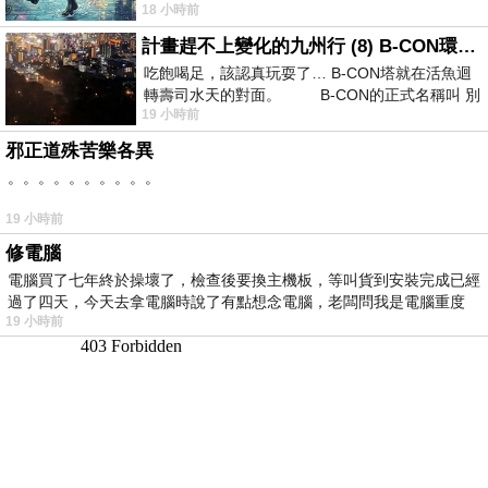
18 小時前
計畫趕不上變化的九州行 (8) B-CON環球塔
吃飽喝足，該認真玩耍了… B-CON塔就在活魚迴
轉壽司水天的對面。 B-CON的正式名稱叫 別
19 小時前
邪正道殊苦樂各異
。。。。。。。。。。
19 小時前
修電腦
電腦買了七年終於操壞了，檢查後要換主機板，等叫貨到安裝完成已經
過了四天，今天去拿電腦時說了有點想念電腦，老闆問我是電腦重度
19 小時前