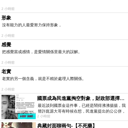
2 小時前
形象
沒有能力的人最愛努力保持形象，
2 小時前
感覺
把感覺當成感情，是愛情關係里最大的誤解。
2 小時前
老實
老實的另一個含義，就是不精於處理人際關係。
2 小時前
國票成為民進黨掏空對象，財政部選擇性失憶
最近談到國票金這件事，已經是鬧得沸沸揚揚，我
替許崑源大哥有時候在想，民進黨提出的公公併，
2 小時前
其實就是想要國庫通黨庫，鬧出最大的醜
典藏封面聊兩句-【不死藥】