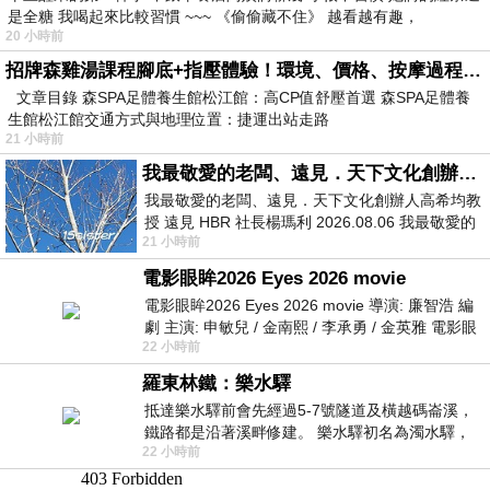
是全糖 我喝起來比較習慣 ~~~ 《偷偷藏不住》 越看越有趣，
20 小時前
招牌森雞湯課程腳底+指壓體驗！環境、價格、按摩過程全紀錄，森SPA足體養生館松江館最新價格表
文章目錄 森SPA足體養生館松江館：高CP值舒壓首選 森SPA足體養
生館松江館交通方式與地理位置：捷運出站走路
21 小時前
我最敬愛的老闆、遠見．天下文化創辦人高希均教授
我最敬愛的老闆、遠見．天下文化創辦人高希均教
授 遠見 HBR 社長楊瑪利 2026.08.06 我最敬愛的
21 小時前
老闆、遠見．天下文化創辦人高希均教
電影眼眸2026 Eyes 2026 movie
電影眼眸2026 Eyes 2026 movie 導演: 廉智浩 編
劇 主演: 申敏兒 / 金南熙 / 李承勇 / 金英雅 電影眼
22 小時前
眸2026描述攝影師徐珍因遺
羅東林鐵：樂水驛
抵達樂水驛前會先經過5-7號隧道及橫越碼崙溪，
鐵路都是沿著溪畔修建。 樂水驛初名為濁水驛，
22 小時前
但因與臺鐵集集線車站同名，於1953