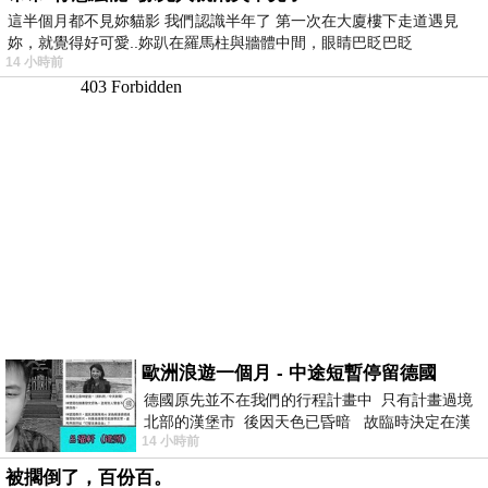
這半個月都不見妳貓影 我們認識半年了 第一次在大廈樓下走道遇見
妳，就覺得好可愛..妳趴在羅馬柱與牆體中間，眼睛巴眨巴眨
14 小時前
歐洲浪遊一個月 - 中途短暫停留德國
德國原先並不在我們的行程計畫中 只有計畫過境
北部的漢堡市 後因天色已昏暗 故臨時決定在漢
14 小時前
堡市吃晚餐和過夜
被擱倒了，百份百。