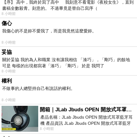
【序】 高中，我終於寫了高中 我刻意不看電影《夜校女生》，直到
書稿全數殺青。刻意的。 不過畢竟是替自己寫序（
8 小時前
傷心
我傷心的不是妳不愛我了，而是我竟然這麼愛妳。
8 小時前
妥協
關於妥協 我的為人和職業 沒有讓我相信 「湊巧」，「剛巧」的餘地
可是 每樣的出現都寫著「湊巧」「剛巧」 於是 我問了
8 小時前
權利
不做事的人總堅持自己有說話的權利。
8 小時前
開箱｜JLab Jbuds OPEN 開放式耳罩藍牙耳機 - 設計美學，輕巧、透氣、環境音全物理達成！
產品名稱：JLab Jbuds OPEN 開放式耳罩藍牙耳
機 產品資訊 JLab Jbuds OPEN 開放式耳罩藍牙
8 小時前
耳機評語：非常有特色，值得喜愛美型工