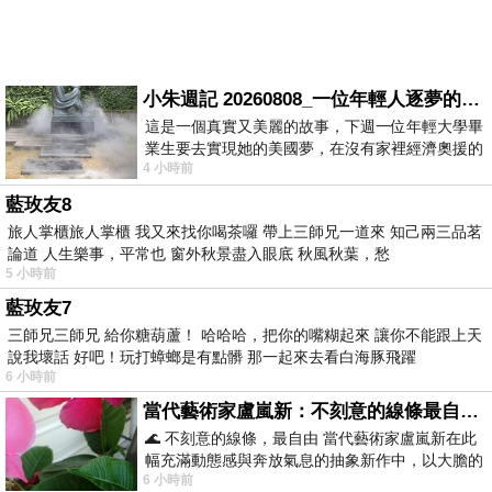
小朱週記 20260808_一位年輕人逐夢的真實故事
這是一個真實又美麗的故事，下週一位年輕大學畢
業生要去實現她的美國夢，在沒有家裡經濟奧援的
4 小時前
情況下，靠著自我努力工作累積出國基
藍玫友8
旅人掌櫃旅人掌櫃 我又來找你喝茶囉 帶上三師兄一道來 知己兩三品茗
論道 人生樂事，平常也 窗外秋景盡入眼底 秋風秋葉，愁
5 小時前
藍玫友7
三師兄三師兄 給你糖葫蘆！ 哈哈哈，把你的嘴糊起來 讓你不能跟上天
說我壞話 好吧！玩打蟑螂是有點髒 那一起來去看白海豚飛躍
6 小時前
當代藝術家盧嵐新：不刻意的線條最自由，讓色彩流動、筆觸自己說話
🌊 不刻意的線條，最自由 當代藝術家盧嵐新在此
幅充滿動態感與奔放氣息的抽象新作中，以大膽的
6 小時前
藍色顏料在白色畫布上揮灑、壓印與流淌