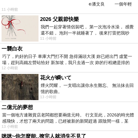
⊕潘文良 一個年輕
11 小時前
的墨客，在京城的古玩肆裡
2026 父親節快樂
我們一起穿著情侶裝吧， 第一次泡冷水澡， 感覺
還不錯， 泡到一半就睡著了， 後來打雷把我吵
11 小時前
醒， 手
一襲白衣
巧了，約好的日子 車庫大門打不開 急得滿頭大漢 妳已經出門 虛驚一
場，趕到高鐵左營站恰好 新加坡，我只去過一次 妳的行程總是排的
12 小時前
花火が瞬いて
煙火閃耀， 一支唱出讓你永生難忘、 無法抹去回
憶的歌曲。
13 小時前
二億元的夢想
當一個地方連雜貨店老闆都想要兩億元時。 行文至此，2026的時光體
感飛快，才想了兩天的問題，已經被新的新聞趕過 跟陰間一樣，某
13 小時前
咪咪~你怎麼能..撩完人就消失不見了