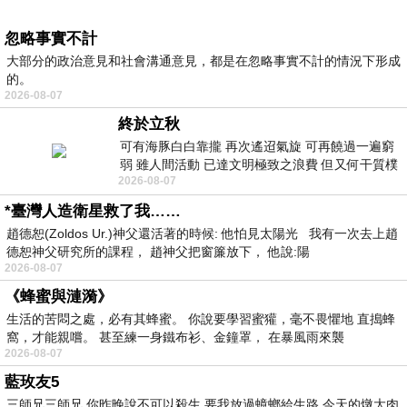
忽略事實不計
大部分的政治意見和社會溝通意見，都是在忽略事實不計的情況下形成
的。
2026-08-07
終於立秋
可有海豚白白靠攏 再次遙迢氣旋 可再饒過一遍窮
弱 雖人間活動 已達文明極致之浪費 但又何干質樸
2026-08-07
者 只能白白陪葬
*臺灣人造衛星救了我……
趙德恕(Zoldos Ur.)神父還活著的時候: 他怕見太陽光 我有一次去上趙
德恕神父研究所的課程， 趙神父把窗簾放下， 他說:陽
2026-08-07
《蜂蜜與漣漪》
生活的苦悶之處，必有其蜂蜜。 你說要學習蜜獾，毫不畏懼地 直搗蜂
窩，才能親嚐。 甚至練一身鐵布衫、金鐘罩， 在暴風雨來襲
2026-08-07
藍玫友5
三師兄三師兄 你昨晚說不可以殺生 要我放過蟑螂給生路 今天的燉大肉