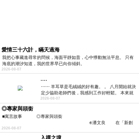
愛情三十六計，瞞天過海
我把心事藏進尋常的問候，海面平靜如昔，心中悸動無法平息。 只有
海底的潮汐知道，我的世界早已向你傾斜。
2026-08-07
….
⋯⋯ 羊耳草是毛絨絨的好有趣。 。 八月開始就決
定少協助老師們後，我感到工作好輕鬆。 本來就
2026-08-07
不是我的工作啊。 真
◎專家與頭銜
■寓言故事 ◎專家與頭銜
⊕潘文良 在「新創
2026-08-07
之谷」裡——
入禪之境