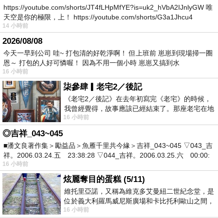
https://youtube.com/shorts/JT4fLHpMfYE?is=uk2_hVbA2IJnlyGW 唯
天空是你的極限，上！ https://youtube.com/shorts/G3a1Jhcu4
14 小時前
2026/08/08
今天一早到公司 哇~ 打包清的好乾淨啊！ 但上班前 崽崽到現場掃一圈
恩～ 打包的人好可憐喔！ 因為不用一個小時 崽崽又搞到水
16 小時前
柒參肆▎老宅2／後記
《老宅2／後記》在去年初寫完《老宅》的時候，
我曾經覺得，故事應該已經結束了。那座老宅在地
16 小時前
震中倒塌，七個人終於離開那片黑暗，
◎吉祥_043~045
■潘文良著作集＞勵益品＞魚雁千里共今緣＞吉祥_043~045 ▽043_吉
祥。2006.03.24.五 23:38:28 ▽044_吉祥。2006.03.25.六 00:00:
16 小時前
炫麗奪目的蛋糕 (5/11)
維托里亞諾，又稱為維克多艾曼紐二世紀念堂，是
位於義大利羅馬威尼斯廣場和卡比托利歐山之間，
16 小時前
用以紀念統一義大利統一後的的第一位國