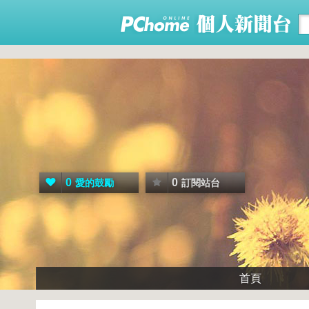
0
0
愛的鼓勵
訂閱站台
首頁