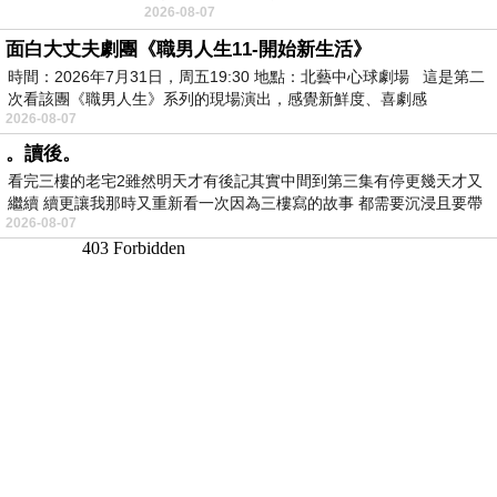
2026-08-07
愉快。
面白大丈夫劇團《職男人生11-開始新生活》
時間：2026年7月31日，周五19:30 地點：北藝中心球劇場 這是第二
次看該團《職男人生》系列的現場演出，感覺新鮮度、喜劇感
2026-08-07
。讀後。
看完三樓的老宅2雖然明天才有後記其實中間到第三集有停更幾天才又
繼續 續更讓我那時又重新看一次因為三樓寫的故事 都需要沉浸且要帶
2026-08-07
有