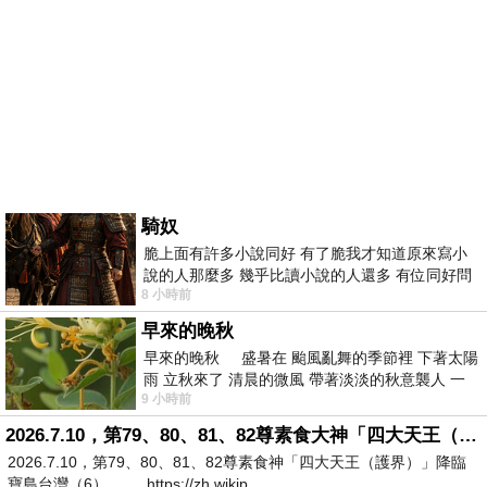
騎奴
脆上面有許多小說同好 有了脆我才知道原來寫小
說的人那麼多 幾乎比讀小說的人還多 有位同好問
8 小時前
了一個問題 她說為什麼高中文學獎的
早來的晚秋
早來的晚秋 盛暑在 颱風亂舞的季節裡 下著太陽
雨 立秋來了 清晨的微風 帶著淡淡的秋意襲人 一
9 小時前
下子 又被赤
2026.7.10，第79、80、81、82尊素食大神「四大天王（護界）」降臨寶島台灣（6）
2026.7.10，第79、80、81、82尊素食神「四大天王（護界）」降臨
寶島台灣（6） https://zh.wikip