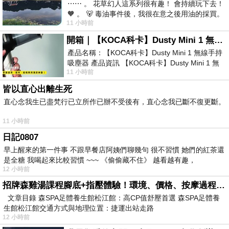
⋯⋯ 。 花草幻人這系列很有趣！ 會持續玩下去！
🧡 。 🐻 毒油事件後，我很在意之後用油的採買。
11 小時前
前天購買了我之前就很愛
開箱｜【KOCA科卡】Dusty Mini 1 無線手持吸塵器
產品名稱：【KOCA科卡】Dusty Mini 1 無線手持
吸塵器 產品資訊 【KOCA科卡】Dusty Mini 1 無
11 小時前
線手持吸塵器評語： 能吸、能吹兼具兩
皆以直心出離生死
直心念我生已盡梵行已立所作已辦不受後有，直心念我已斷不復更斷。
11 小時前
日記0807
早上醒來的第一件事 不跟早餐店阿姨們聊幾句 很不習慣 她們的紅茶還
是全糖 我喝起來比較習慣 ~~~ 《偷偷藏不住》 越看越有趣，
12 小時前
招牌森雞湯課程腳底+指壓體驗！環境、價格、按摩過程全紀錄，森SPA足體養生館松江館最新價格表
文章目錄 森SPA足體養生館松江館：高CP值舒壓首選 森SPA足體養
生館松江館交通方式與地理位置：捷運出站走路
12 小時前