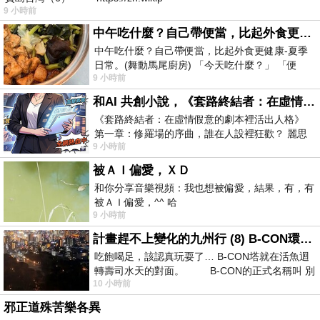
9 小時前
中午吃什麼？自己帶便當，比起外食更健康-夏季日常。(舞動馬尾廚房)
中午吃什麼？自己帶便當，比起外食更健康-夏季
日常。(舞動馬尾廚房) 「今天吃什麼？」 「便
9 小時前
當？麵？還是炒飯？」 每天都在選擇
和AI 共創小說，《套路終結者：在虛情假意的劇本裡活出人格》
《套路終結者：在虛情假意的劇本裡活出人格》
第一章：修羅場的序曲，誰在人設裡狂歡？ 麗思
9 小時前
卡爾頓酒店的總統套房內，燈光昏
被ＡＩ偏愛，ＸＤ
和你分享音樂視頻：我也想被偏愛，結果，有，有
被ＡＩ偏愛，^^ 哈
9 小時前
計畫趕不上變化的九州行 (8) B-CON環球塔
吃飽喝足，該認真玩耍了… B-CON塔就在活魚迴
轉壽司水天的對面。 B-CON的正式名稱叫 別
10 小時前
邪正道殊苦樂各異