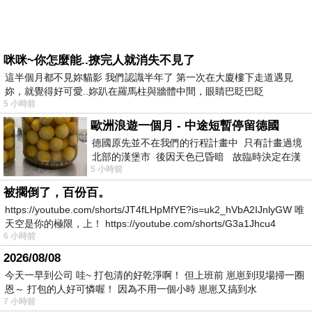
咪咪~你怎麼能..撩完人就消失不見了
這半個月都不見妳貓影 我們認識半年了 第一次在大廈樓下走道遇見
妳，就覺得好可愛..妳趴在羅馬柱與牆體中間，眼睛巴眨巴眨
5 小時前
歐洲浪遊一個月 - 中途短暫停留德國
德國原先並不在我們的行程計畫中 只有計畫過境
北部的漢堡市 後因天色已昏暗 故臨時決定在漢
5 小時前
堡市吃晚餐和過夜
被擱倒了，百份百。
https://youtube.com/shorts/JT4fLHpMfYE?is=uk2_hVbA2IJnlyGW 唯
天空是你的極限，上！ https://youtube.com/shorts/G3a1Jhcu4
6 小時前
2026/08/08
今天一早到公司 哇~ 打包清的好乾淨啊！ 但上班前 崽崽到現場掃一圈
恩～ 打包的人好可憐喔！ 因為不用一個小時 崽崽又搞到水
7 小時前