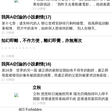
果你跟他說：「我昨天去看動畫電影」，他就會露
21 小時前
出一種慈祥的微笑，然後問你是不是陪小
我與AI討論的小說劇情(17)
第十七章：遺失時代的人 辦公室裡安靜得只剩時鐘聲。 堯禹舜低頭翻
著相簿。 照片中的袁年，始終與人群保持距離。 別人在聊天。
21 小時前
知幻即離，不作方便，離幻即覺，亦無漸次
。。。。。。。。。。
21 小時前
我與AI討論的小說劇情(16)
第16章 世界的另一面 虞正舜的家附近開始有不尋常的動靜，虞正舜
母親都發現好像有被跟蹤的感覺，而虞正舜的父親則被要求請無薪假，
21 小時前
立秋
立秋 悠悠秋日施施然而來 陽光仍熾熱得叫人睜不
開眼 荷塘邊賞荷者絡繹不絕 是塘邊荷葉田田的凝
22 小時前
望 風中飄逸的是映日荷花別樣紅