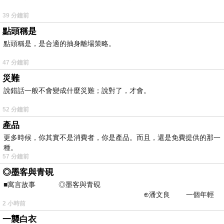
39 分鐘前
點頭稱是
點頭稱是，是合適的抽身離場策略。
47 分鐘前
災難
說錯話一般不會變成什麼災難；說對了，才會。
52 分鐘前
產品
更多時候，你其實不是消費者，你是產品。而且，還是免費提供的那一
種。
57 分鐘前
◎墨客與青硯
■寓言故事 ◎墨客與青硯
⊕潘文良 一個年輕
2 小時前
的墨客，在京城的古玩肆裡
一襲白衣