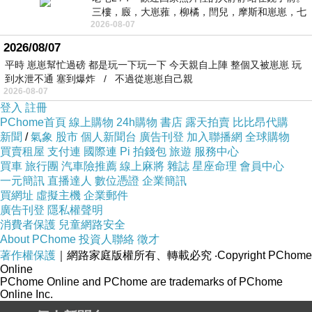
三樓，廄，大崽蕥，柳橘，閆兒，摩斯和崽崽，七
2026-08-07
個人整整齊齊地站在鏡框之外，如同
2026/08/07
平時 崽崽幫忙過磅 都是玩一下玩一下 今天親自上陣 整個又被崽崽 玩
到水泄不通 塞到爆炸 / 不過從崽崽自己親
2026-08-07
登入
註冊
PChome首頁
線上購物
24h購物
書店
露天拍賣
比比昂代購
新聞
/
氣象
股市
個人新聞台
廣告刊登
加入聯播網
全球購物
買賣租屋
支付連
國際連
Pi 拍錢包
旅遊
服務中心
買車
旅行團
汽車險推薦
線上麻將
雜誌
星座命理
會員中心
一元簡訊
直播達人
數位憑證
企業簡訊
買網址
虛擬主機
企業郵件
廣告刊登
隱私權聲明
消費者保護
兒童網路安全
About PChome
投資人聯絡
徵才
著作權保護
｜網路家庭版權所有、轉載必究
‧Copyright PChome
Online
PChome Online and PChome are trademarks of PChome
Online Inc.