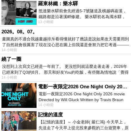
羅東林鐵：樂水驛
抵達樂水驛前會先經過5-7號隧道及橫越碼崙溪，
鐵路都是沿著溪畔修建。 樂水驛初名為濁水驛，
13 小時前
但因與臺鐵集集線車站同名，於1953
2026。08。07。
畫圖真的不適合我越畫越排斥看得懂就好了應該是說如果改天需要用到
了自然就會很厲害了現在沒心思在圖上但我還是會努力把它考過———
14 小時前
繞了一圈
沒想到上次寫文已經是一年前了。 更沒想到就這麼走著走著，2026年
已經來到了Q3的8月。 那天和好友You約吃飯，有些難為情地說「覺得
14 小時前
電影一夜限定2026 One Night Only 2026 movie
電影一夜限定2026 One Night Only 2026 movie
Directed by Will Gluck Written by Travis Braun
14 小時前
Starring Monica Barbaro
記憶的溫度
【記憶的溫度】～ 小金老師( 嚴仁鴻) 今天早上，
先送走了今天早上從北投來參觀的三台遊覽車，原