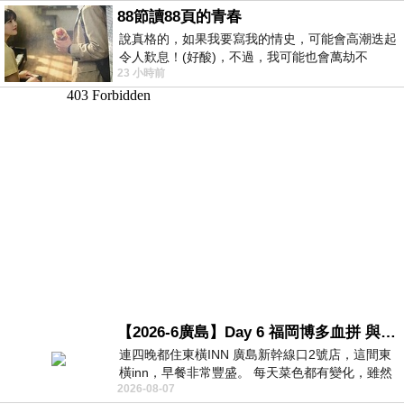
88節讀88頁的青春
說真格的，如果我要寫我的情史，可能會高潮迭起
令人歎息！(好酸)，不過，我可能也會萬劫不
23 小時前
復...，每天跪鍵盤還是被判了花心的罪
【2026-6廣島】Day 6 福岡博多血拼 與機場接送少年司機深夜對談
連四晚都住東橫INN 廣島新幹線口2號店，這間東
橫inn，早餐非常豐盛。 每天菜色都有變化，雖然
2026-08-07
看到工作人員拿出料理包加熱，但