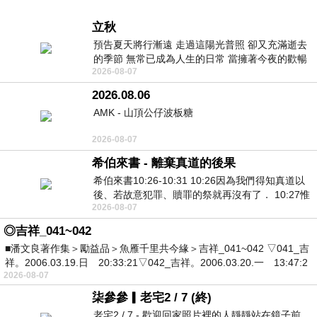
立秋
預告夏天將行漸遠 走過這陽光普照 卻又充滿逝去
的季節 無常已成為人生的日常 當擁著今夜的歡暢
2026-08-07
舒心 轉眼驟成昨日 而明晨 太陽
2026.08.06
AMK - 山頂公仔波板糖
2026-08-07
希伯來書 - 離棄真道的後果
希伯來書10:26-10:31 10:26因為我們得知真道以
後、若故意犯罪、贖罪的祭就再沒有了． 10:27惟
2026-08-07
有戰懼等候審判和那燒滅眾敵人的烈火
◎吉祥_041~042
■潘文良著作集＞勵益品＞魚雁千里共今緣＞吉祥_041~042 ▽041_吉
祥。2006.03.19.日 20:33:21▽042_吉祥。2006.03.20.一 13:47:2
2026-08-07
柒參參▎老宅2 / 7 (終)
老宅2 / 7 - 歡迎回家照片裡的人靜靜站在鏡子前。