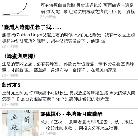
可有海豚白白靠攏 再次遙迢氣旋 可再饒過一遍窮
弱 雖人間活動 已達文明極致之浪費 但又何干質樸
22 小時前
者 只能白白陪葬
*臺灣人造衛星救了我……
趙德恕(Zoldos Ur.)神父還活著的時候: 他怕見太陽光 我有一次去上趙
德恕神父研究所的課程， 趙神父把窗簾放下， 他說:陽
23 小時前
《蜂蜜與漣漪》
生活的苦悶之處，必有其蜂蜜。 你說要學習蜜獾，毫不畏懼地 直搗蜂
窩，才能親嚐。 甚至練一身鐵布衫、金鐘罩， 在暴風雨來襲
23 小時前
藍玫友5
三師兄三師兄 你昨晚說不可以殺生 要我放過蟑螂給生路 今天的燉大肉
怎辦？ 你是否要虔誠茹素？ 蛤？別說師妹愛記仇 我希望
23 小時前
歲律禪心 - 半塘新月朦朧醉
來到了立秋 ， 意味著夏天即將過去 ， 秋 ，揪也
， 物於此而揪歛 ， 與格友分享此立秋聯。
23 小時前