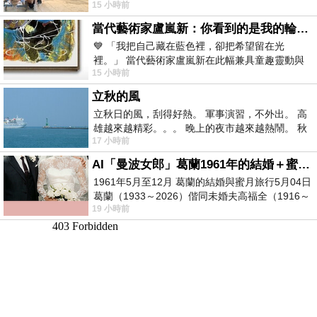
15 小時前
以為展場已經差不多要安靜下來，卻發
當代藝術家盧嵐新：你看到的是我的輪廓，還是你的故事？——藏在藍色裡的希望與光
💙 「我把自己藏在藍色裡，卻把希望留在光
裡。」 當代藝術家盧嵐新在此幅兼具童趣靈動與
15 小時前
抽象韻味的新作中，用湛藍的羽翼般色塊包覆著
立秋的風
立秋日的風，刮得好熱。 軍事演習，不外出。 高
雄越來越精彩。。。 晚上的夜市越來越熱鬧。 秋
17 小時前
天的風刮得很熱 夜遊消暑熱。。。
AI「曼波女郎」葛蘭1961年的結婚＋蜜月旅行 #戀上老電影 #葛蘭 #粟子
1961年5月至12月 葛蘭的結婚與蜜月旅行5月04日
葛蘭（1933～2026）偕同未婚夫高福全（1916～
19 小時前
2004）乘郵輪赴倫敦6月15日於英國倫敦St.S