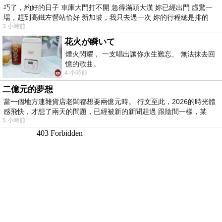
巧了，約好的日子 車庫大門打不開 急得滿頭大漢 妳已經出門 虛驚一
場，趕到高鐵左營站恰好 新加坡，我只去過一次 妳的行程總是排的
3 小時前
花火が瞬いて
煙火閃耀， 一支唱出讓你永生難忘、 無法抹去回
憶的歌曲。
4 小時前
二億元的夢想
當一個地方連雜貨店老闆都想要兩億元時。 行文至此，2026的時光體
感飛快，才想了兩天的問題，已經被新的新聞趕過 跟陰間一樣，某
5 小時前