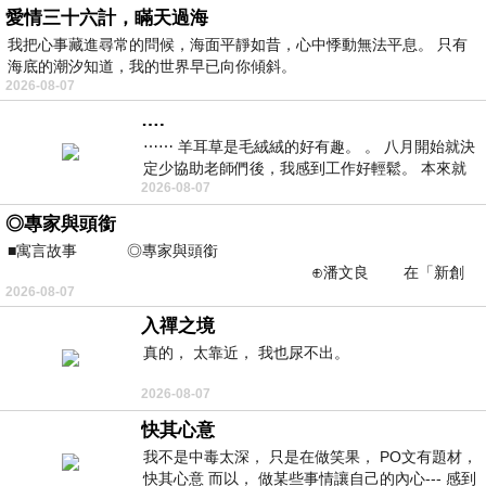
愛情三十六計，瞞天過海
我把心事藏進尋常的問候，海面平靜如昔，心中悸動無法平息。 只有
海底的潮汐知道，我的世界早已向你傾斜。
2026-08-07
….
⋯⋯ 羊耳草是毛絨絨的好有趣。 。 八月開始就決
定少協助老師們後，我感到工作好輕鬆。 本來就
2026-08-07
不是我的工作啊。 真
◎專家與頭銜
■寓言故事 ◎專家與頭銜
⊕潘文良 在「新創
2026-08-07
之谷」裡——
入禪之境
真的， 太靠近， 我也尿不出。
2026-08-07
快其心意
我不是中毒太深， 只是在做笑果， PO文有題材，
快其心意 而以， 做某些事情讓自己的內心--- 感到