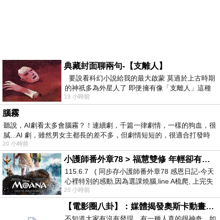
典藏封面聊兩句-【支離人】
要說看科幻小說給我的最大啟蒙 莫過於上古時期
的神祇多為外星人了 即便擁有像「支離人」這種
19 小時前
驚世駭俗的神通法門 也未必讀
腦霧
聽說，AI劇看太多會腦霧？！連續劇，千篇一律劇情，一樣的狗血，很
膩...AI 劇，雖然男女主都長的差不多，但劇情短短的，很適合打發時
20 小時前
小護師番外章78 > 福慧雙修 年輕卻有個老靈魂 ㄑ金剛經〉podcast
115.6.7 ( 同步存小護師番外章78 感恩日記-今天
心裡特別的感動,因為選課燒腦,line A梳爬, 上完失
20 小時前
智課的她,特來傾
【電影圈八卦】：媒體揭發奧斯卡動畫項目投票醜聞！好萊塢為什麼看不起動畫電影？
不知道大家有沒有發現，有一種人真的很神奇，如