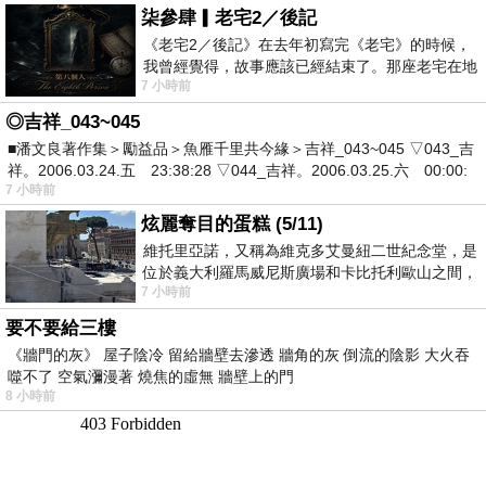
柒參肆▎老宅2／後記
《老宅2／後記》在去年初寫完《老宅》的時候，
我曾經覺得，故事應該已經結束了。那座老宅在地
7 小時前
震中倒塌，七個人終於離開那片黑暗，
◎吉祥_043~045
■潘文良著作集＞勵益品＞魚雁千里共今緣＞吉祥_043~045 ▽043_吉
祥。2006.03.24.五 23:38:28 ▽044_吉祥。2006.03.25.六 00:00:
7 小時前
炫麗奪目的蛋糕 (5/11)
維托里亞諾，又稱為維克多艾曼紐二世紀念堂，是
位於義大利羅馬威尼斯廣場和卡比托利歐山之間，
7 小時前
用以紀念統一義大利統一後的的第一位國
要不要給三樓
《牆門的灰》 屋子陰冷 留給牆壁去滲透 牆角的灰 倒流的陰影 大火吞
噬不了 空氣瀰漫著 燒焦的虛無 牆壁上的門
8 小時前