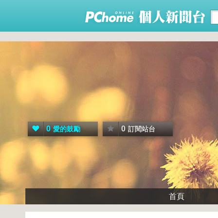
0
0
愛的鼓勵
訂閱站台
首頁