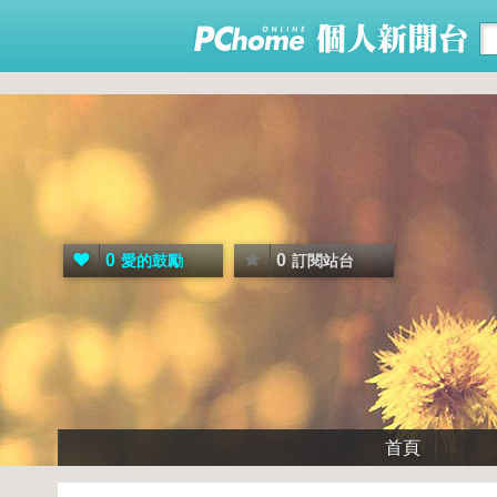
0
0
愛的鼓勵
訂閱站台
首頁