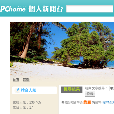
首頁
活動
站內文章搜尋：
搜尋結果
站台人氣
靠腰
共找到0筆符合
的資料
搜尋全
累積人氣：
136,405
當日人氣：
17