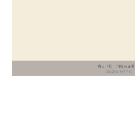
廣告刊登
消費者保護
．
．
網路家庭版權所有、轉載必究