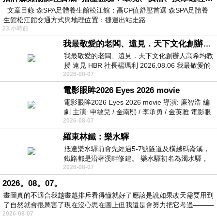
文章目錄 森SPA足體養生館松江館：高CP值舒壓首選 森SPA足體養
生館松江館交通方式與地理位置：捷運出站走路
23 小時前
我最敬愛的老闆、遠見．天下文化創辦人高希均教授
我最敬愛的老闆、遠見．天下文化創辦人高希均教
授 遠見 HBR 社長楊瑪利 2026.08.06 我最敬愛的
2026-08-07
老闆、遠見．天下文化創辦人高希均教
電影眼眸2026 Eyes 2026 movie
電影眼眸2026 Eyes 2026 movie 導演: 廉智浩 編
劇 主演: 申敏兒 / 金南熙 / 李承勇 / 金英雅 電影眼
2026-08-07
眸2026描述攝影師徐珍因遺
羅東林鐵：樂水驛
抵達樂水驛前會先經過5-7號隧道及橫越碼崙溪，
鐵路都是沿著溪畔修建。 樂水驛初名為濁水驛，
2026-08-07
但因與臺鐵集集線車站同名，於1953
2026。08。07。
畫圖真的不適合我越畫越排斥看得懂就好了應該是說如果改天需要用到
了自然就會很厲害了現在沒心思在圖上但我還是會努力把它考過———
2026-08-07