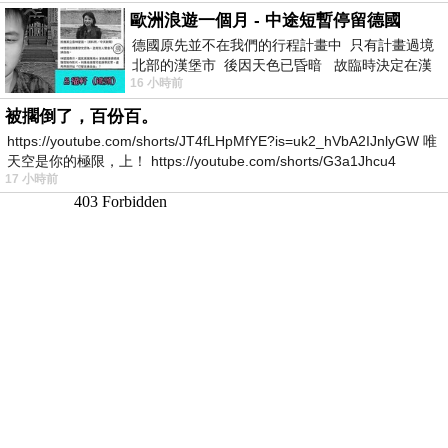
歐洲浪遊一個月 - 中途短暫停留德國
德國原先並不在我們的行程計畫中 只有計畫過境
北部的漢堡市 後因天色已昏暗 故臨時決定在漢
16 小時前
堡市吃晚餐和過夜
被擱倒了，百份百。
https://youtube.com/shorts/JT4fLHpMfYE?is=uk2_hVbA2IJnlyGW 唯
天空是你的極限，上！ https://youtube.com/shorts/G3a1Jhcu4
17 小時前