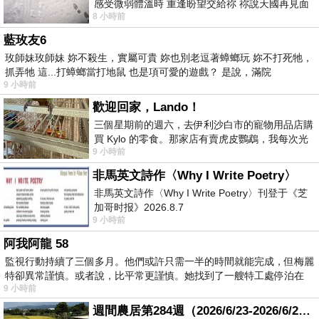
感受微弱體溫時 重逢盼望交給祢 祢說天國再見面
8 小時前
此刻忍淚說別離 他日靈魂再
藍玫友6
玫師妹玫師妹 妳不殺生，實屬可貴 妳也別老逗著蟑螂玩 妳不打死牠，
抓弄牠 這...打蟑螂當打地鼠 也是項可愛的遊戲？ 是說，滿院
9 小時前
歡迎回家，Lando！
三個星期前的週六，去伊利沙白市的寵物用品店購
買 Kylo 的零食。那家店有賣虎皮鸚鵡，我每次光
9 小時前
顧都會去看一下。他們偶爾會引進 C
非馬英文詩作〈Why I Write Poetry〉
非馬英文詩作〈Why I Write Poetry〉刊登于《芝
加哥时报》2026.8.7
9 小時前
阿我阿龍 58
監視行動持續了三個多月。他們或許只需一半的時間就能完成，但梅麗
特卻異常謹慎。或者說，比平常更謹慎。她找到了一艘特工處停泊在
9 小時前
週間農居第284週（2026/6/23-2026/6/24) 夏至 金黃稻浪洋溢豐收喜悅