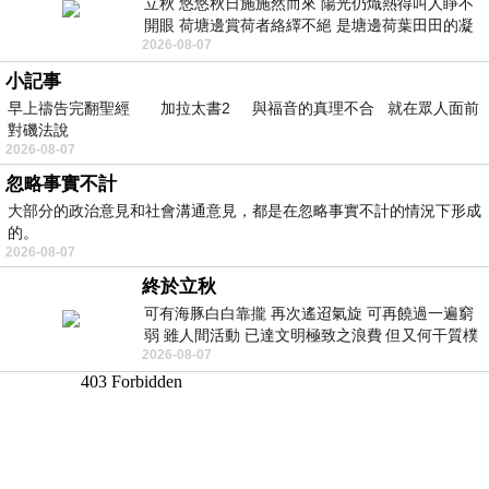
立秋 悠悠秋日施施然而來 陽光仍熾熱得叫人睜不
開眼 荷塘邊賞荷者絡繹不絕 是塘邊荷葉田田的凝
2026-08-07
望 風中飄逸的是映日荷花別樣紅
小記事
早上禱告完翻聖經 加拉太書2 與福音的真理不合 就在眾人面前
對磯法說
2026-08-07
忽略事實不計
大部分的政治意見和社會溝通意見，都是在忽略事實不計的情況下形成
的。
2026-08-07
終於立秋
可有海豚白白靠攏 再次遙迢氣旋 可再饒過一遍窮
弱 雖人間活動 已達文明極致之浪費 但又何干質樸
2026-08-07
者 只能白白陪葬