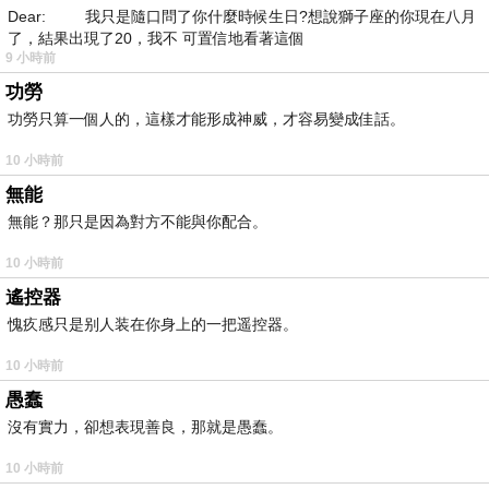
Dear: 我只是隨口問了你什麼時候生日?想說獅子座的你現在八月
了，結果出現了20，我不 可置信地看著這個
9 小時前
功勞
功勞只算一個人的，這樣才能形成神威，才容易變成佳話。
10 小時前
無能
無能？那只是因為對方不能與你配合。
10 小時前
遙控器
愧疚感只是别人装在你身上的一把遥控器。
10 小時前
愚蠢
沒有實力，卻想表現善良，那就是愚蠢。
10 小時前