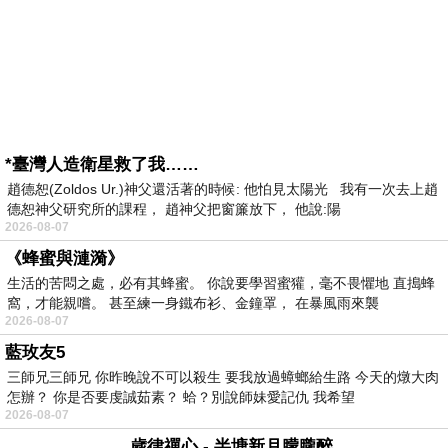
*臺灣人造衛星救了我……
趙德恕(Zoldos Ur.)神父還活著的時候: 他怕見太陽光 我有一次去上趙
德恕神父研究所的課程， 趙神父把窗簾放下， 他說:陽
2026-08-07
《蜂蜜與漣漪》
生活的苦悶之處，必有其蜂蜜。 你說要學習蜜獾，毫不畏懼地 直搗蜂
窩，才能親嚐。 甚至練一身鐵布衫、金鐘罩， 在暴風雨來襲
2026-08-07
藍玫友5
三師兄三師兄 你昨晚說不可以殺生 要我放過蟑螂給生路 今天的燉大肉
怎辦？ 你是否要虔誠茹素？ 蛤？別說師妹愛記仇 我希望
2026-08-07
歲律禪心 - 半塘新月朦朧醉