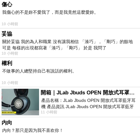
傷心
我傷心的不是妳不愛我了，而是我竟然這麼愛妳。
10 小時前
妥協
關於妥協 我的為人和職業 沒有讓我相信 「湊巧」，「剛巧」的餘地
可是 每樣的出現都寫著「湊巧」「剛巧」 於是 我問了
10 小時前
權利
不做事的人總堅持自己有說話的權利。
10 小時前
開箱｜JLab Jbuds OPEN 開放式耳罩藍牙耳機 - 設計美學，輕巧、透氣、環境音全物理達成！
產品名稱：JLab Jbuds OPEN 開放式耳罩藍牙耳
機 產品資訊 JLab Jbuds OPEN 開放式耳罩藍牙
11 小時前
耳機評語：非常有特色，值得喜愛美型工
内向
内向？那只是因为我不喜欢你！