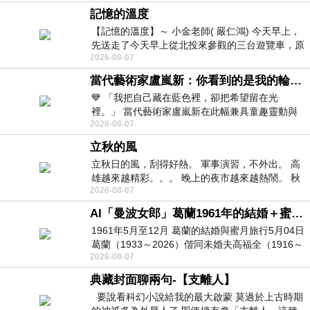
記憶的溫度
【記憶的溫度】～ 小金老師( 嚴仁鴻) 今天早上，
先送走了今天早上從北投來參觀的三台遊覽車，原
2026-08-07
以為展場已經差不多要安靜下來，卻發
當代藝術家盧嵐新：你看到的是我的輪廓，還是你的故事？——藏在藍色裡的希望與光
💙 「我把自己藏在藍色裡，卻把希望留在光
裡。」 當代藝術家盧嵐新在此幅兼具童趣靈動與
2026-08-07
抽象韻味的新作中，用湛藍的羽翼般色塊包覆著
立秋的風
立秋日的風，刮得好熱。 軍事演習，不外出。 高
雄越來越精彩。。。 晚上的夜市越來越熱鬧。 秋
2026-08-07
天的風刮得很熱 夜遊消暑熱。。。
AI「曼波女郎」葛蘭1961年的結婚＋蜜月旅行 #戀上老電影 #葛蘭 #粟子
1961年5月至12月 葛蘭的結婚與蜜月旅行5月04日
葛蘭（1933～2026）偕同未婚夫高福全（1916～
2026-08-07
2004）乘郵輪赴倫敦6月15日於英國倫敦St.S
典藏封面聊兩句-【支離人】
要說看科幻小說給我的最大啟蒙 莫過於上古時期