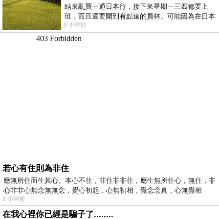
結束亂買一通日本行，接下來星期一三四都要上
班，而且還要開到有點遠的員林。可能因為在日本
9 小時前
花不少錢，星期一出門上班時，心裡沒有一
若心有住則為非住
應無所住而生其心。本心不住，非住非非住，應生無所住心，無住，非
心非非心無念無無念，覺心初起，心無初相，覺念念真，心無覺相
9 小時前
在我心裡你已經是騙子了........