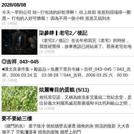
2026/08/08
今天一早到公司 哇~ 打包清的好乾淨啊！ 但上班前 崽崽到現場掃一圈
恩～ 打包的人好可憐喔！ 因為不用一個小時 崽崽又搞到水
18 小時前
柒參肆▎老宅2／後記
《老宅2／後記》在去年初寫完《老宅》的時候，
我曾經覺得，故事應該已經結束了。那座老宅在地
18 小時前
震中倒塌，七個人終於離開那片黑暗，
◎吉祥_043~045
■潘文良著作集＞勵益品＞魚雁千里共今緣＞吉祥_043~045 ▽043_吉
祥。2006.03.24.五 23:38:28 ▽044_吉祥。2006.03.25.六 00:00:
18 小時前
炫麗奪目的蛋糕 (5/11)
維托里亞諾，又稱為維克多艾曼紐二世紀念堂，是
位於義大利羅馬威尼斯廣場和卡比托利歐山之間，
18 小時前
用以紀念統一義大利統一後的的第一位國
要不要給三樓
《牆門的灰》 屋子陰冷 留給牆壁去滲透 牆角的灰 倒流的陰影 大火吞
噬不了 空氣瀰漫著 燒焦的虛無 牆壁上的門