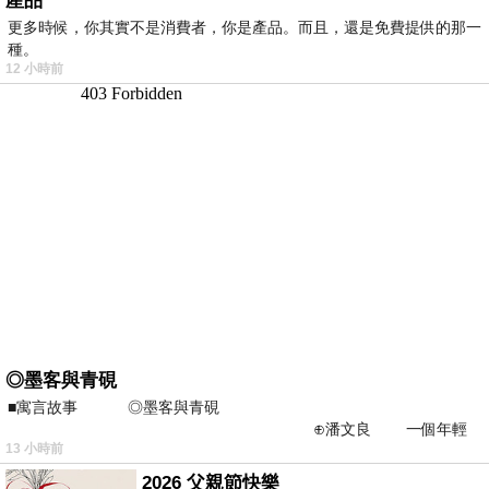
產品
更多時候，你其實不是消費者，你是產品。而且，還是免費提供的那一
種。
12 小時前
◎墨客與青硯
■寓言故事 ◎墨客與青硯
⊕潘文良 一個年輕
13 小時前
的墨客，在京城的古玩肆裡
2026 父親節快樂