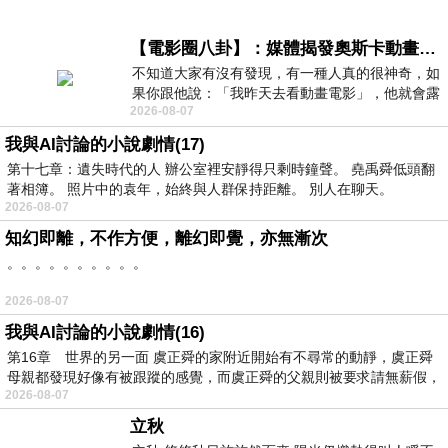
【電影圈八卦】：媒體揭發奧斯卡動畫項目投票醜聞！好萊塢為什麼看不起動畫電影？
不知道大家有沒有發現，有一種人真的很神奇，如
果你跟他說：「我昨天去看動畫電影」，他就會露
2026-08-07
出一種慈祥的微笑，然後問你是不是陪小
我與AI討論的小說劇情(17)
第十七章：遺失時代的人 辦公室裡安靜得只剩時鐘聲。 堯禹舜低頭翻
著相簿。 照片中的袁年，始終與人群保持距離。 別人在聊天。
2026-08-07
知幻即離，不作方便，離幻即覺，亦無漸次
。。。。。。。。。。
2026-08-07
我與AI討論的小說劇情(16)
第16章 世界的另一面 虞正舜的家附近開始有不尋常的動靜，虞正舜
母親都發現好像有被跟蹤的感覺，而虞正舜的父親則被要求請無薪假，
2026-08-07
立秋