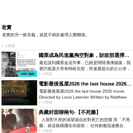
老實
老實的另一個含義，就是不精於處理人際關係。
5 小時前
國票成為民進黨掏空對象，財政部選擇性失憶
最近談到國票金這件事，已經是鬧得沸沸揚揚，我
替許崑源大哥有時候在想，民進黨提出的公公併，
5 小時前
其實就是想要國庫通黨庫，鬧出最大的醜
電影最後孤屋2026 the last house 2026 movie
電影最後孤屋2026 the last house 2026 movie
Directed by Louis Leterrier Written by Matthew
6 小時前
Robinson Starring Greta Lee Wa
典藏封面聊兩句-【不死藥】
人類對不死的渴望源自於對死亡的恐懼 而「不死
藥」就這樣橫擺在你面前： 任何創傷迅速癒合、
6 小時前
停止衰老、痛覺消失…堪