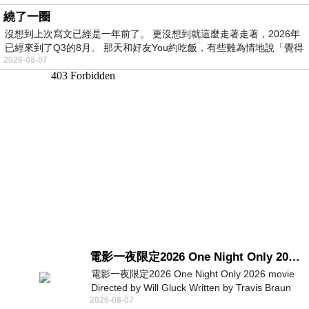
繞了一圈
沒想到上次寫文已經是一年前了。 更沒想到就這麼走著走著，2026年
已經來到了Q3的8月。 那天和好友You約吃飯，有些難為情地說「覺得
2026-08-07
電影一夜限定2026 One Night Only 2026 movie
電影一夜限定2026 One Night Only 2026 movie
Directed by Will Gluck Written by Travis Braun
2026-08-07
Starring Monica Barbaro