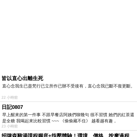
皆以直心出離生死
直心念我生已盡梵行已立所作已辦不受後有，直心念我已斷不復更斷。
22 小時前
日記0807
早上醒來的第一件事 不跟早餐店阿姨們聊幾句 很不習慣 她們的紅茶還
是全糖 我喝起來比較習慣 ~~~ 《偷偷藏不住》 越看越有趣，
23 小時前
招牌森雞湯課程腳底+指壓體驗！環境、價格、按摩過程全紀錄，森SPA足體養生館松江館最新價格表