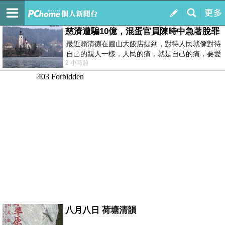
我的
最新文章
慈濟遭騙10億，混蛋官員陳時中急著脫罪
最近賴清德在圓山大飯店提到，對待人民就像對待
自己的親人一樣，人民的痛，就是自己的痛，要愛
2 小時前
民如親，說的這麼好聽，實際上根本沒做
八月八日 荷塘清韻