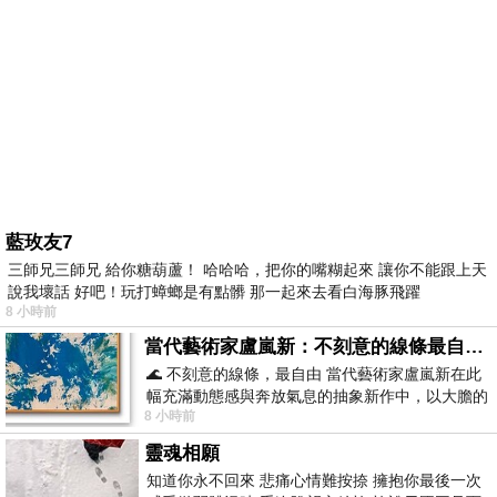
藍玫友7
三師兄三師兄 給你糖葫蘆！ 哈哈哈，把你的嘴糊起來 讓你不能跟上天
說我壞話 好吧！玩打蟑螂是有點髒 那一起來去看白海豚飛躍
8 小時前
當代藝術家盧嵐新：不刻意的線條最自由，讓色彩流動、筆觸自己說話
🌊 不刻意的線條，最自由 當代藝術家盧嵐新在此
幅充滿動態感與奔放氣息的抽象新作中，以大膽的
8 小時前
藍色顏料在白色畫布上揮灑、壓印與流淌
靈魂相願
知道你永不回來 悲痛心情難按捺 擁抱你最後一次