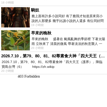
18 小時前
騎奴
脆上面有許多小說同好 有了脆我才知道原來寫小
說的人那麼多 幾乎比讀小說的人還多 有位同好問
19 小時前
了一個問題 她說為什麼高中文學獎的
早來的晚秋
早來的晚秋 盛暑在 颱風亂舞的季節裡 下著太陽
雨 立秋來了 清晨的微風 帶著淡淡的秋意襲人 一
20 小時前
下子 又被赤
2026.7.10，第79、80、81、82尊素食大神「四大天王（護界）」降臨寶島台灣（6）
2026.7.10，第79、80、81、82尊素食神「四大天王（護界）」降臨
寶島台灣（6） https://zh.wikip
20 小時前