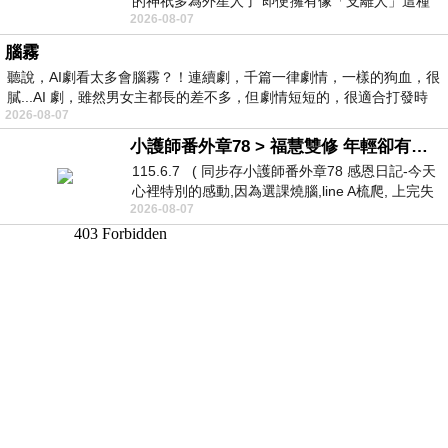
的神祇多為外星人了 即便擁有像「支離人」這種
2026-08-07
驚世駭俗的神通法門 也未必讀
腦霧
聽說，AI劇看太多會腦霧？！連續劇，千篇一律劇情，一樣的狗血，很
膩...AI 劇，雖然男女主都長的差不多，但劇情短短的，很適合打發時
2026-08-07
小護師番外章78 > 福慧雙修 年輕卻有個老靈魂 ㄑ金剛經〉podcast
115.6.7 ( 同步存小護師番外章78 感恩日記-今天
心裡特別的感動,因為選課燒腦,line A梳爬, 上完失
2026-08-07
智課的她,特來傾