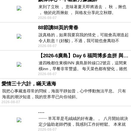
來到了立秋 ， 意味著夏天即將過去 ， 秋 ，揪也
， 物於此而揪歛 ， 與格友分享此立秋聯。
2026-08-07
88節讀88頁的青春
說真格的，如果我要寫我的情史，可能會高潮迭起
令人歎息！(好酸)，不過，我可能也會萬劫不
2026-08-07
復...，每天跪鍵盤還是被判了花心的罪
【2026-6廣島】Day 6 福岡博多血拼 與機場接送少年司機深夜對談
連四晚都住東橫INN 廣島新幹線口2號店，這間東
橫inn，早餐非常豐盛。 每天菜色都有變化，雖然
2026-08-07
看到工作人員拿出料理包加熱，但
愛情三十六計，瞞天過海
我把心事藏進尋常的問候，海面平靜如昔，心中悸動無法平息。 只有
海底的潮汐知道，我的世界早已向你傾斜。
2026-08-07
….
⋯⋯ 羊耳草是毛絨絨的好有趣。 。 八月開始就決
定少協助老師們後，我感到工作好輕鬆。 本來就
2026-08-07
不是我的工作啊。 真