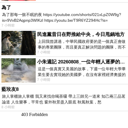
為了
為了那每一個不眠的夜 https://youtube.com/shorts/021xLpZ0W9g?
is=9VvB2Aqpnp3WIKzl https://youtu.be/T9R6YZ294Hc?is=
7 小時前
民進黨昔日在野推給中央，今日甩鍋地方
上回我曾講過，中華民國政府要的是一個真正會做
事的專業團隊，而且要真正解決問題的團隊，而不
7 小時前
是只會到處甩鍋的雙標團隊，最近民進黨
小朱週記 20260808_一位年輕人逐夢的真實故事
這是一個真實又美麗的故事，下週一位年輕大學畢
業生要去實現她的美國夢，在沒有家裡經濟奧援的
7 小時前
情況下，靠著自我努力工作累積出國基
藍玫友8
旅人掌櫃旅人掌櫃 我又來找你喝茶囉 帶上三師兄一道來 知己兩三品茗
論道 人生樂事，平常也 窗外秋景盡入眼底 秋風秋葉，愁
8 小時前