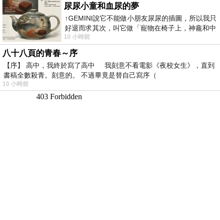
尿尿小童和血尿的夢
↑GEMINI說它不能做小朋友尿尿的插圖，所以我只
好退而求其次，叫它做「寵物在椅子上，神龕和中
10 小時前
年人臉孔」的畫了。 六月底
八十八頁的青春～序
【序】 高中，我終於寫了高中 我刻意不看電影《夜校女生》，直到
書稿全數殺青。刻意的。 不過畢竟是替自己寫序（
10 小時前