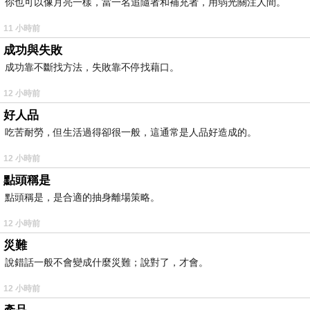
你也可以像月亮一樣，當一名追隨者和補充者，用弱光關注人間。
11 小時前
成功與失敗
成功靠不斷找方法，失敗靠不停找藉口。
12 小時前
好人品
吃苦耐勞，但生活過得卻很一般，這通常是人品好造成的。
12 小時前
點頭稱是
點頭稱是，是合適的抽身離場策略。
12 小時前
災難
說錯話一般不會變成什麼災難；說對了，才會。
12 小時前