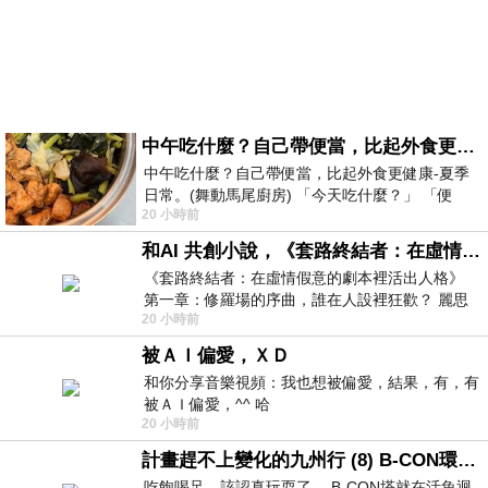
中午吃什麼？自己帶便當，比起外食更健康-夏季日常。(舞動馬尾廚房)
中午吃什麼？自己帶便當，比起外食更健康-夏季
日常。(舞動馬尾廚房) 「今天吃什麼？」 「便
20 小時前
當？麵？還是炒飯？」 每天都在選擇
和AI 共創小說，《套路終結者：在虛情假意的劇本裡活出人格》
《套路終結者：在虛情假意的劇本裡活出人格》
第一章：修羅場的序曲，誰在人設裡狂歡？ 麗思
20 小時前
卡爾頓酒店的總統套房內，燈光昏
被ＡＩ偏愛，ＸＤ
和你分享音樂視頻：我也想被偏愛，結果，有，有
被ＡＩ偏愛，^^ 哈
20 小時前
計畫趕不上變化的九州行 (8) B-CON環球塔
吃飽喝足，該認真玩耍了… B-CON塔就在活魚迴