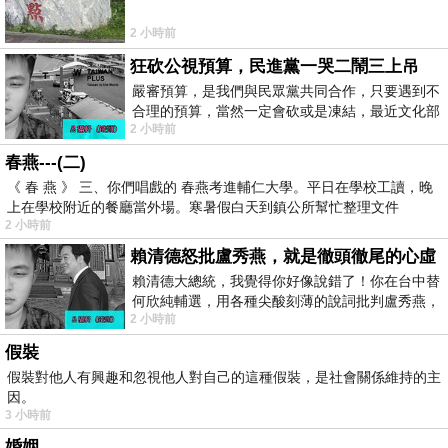
2 小時前
狂砍公視預算，民進黨一哭二鬧三上吊
嚴審預算，是我們與民眾黨共同合作，只要遇到不
合理的預算，當然一定會砍或是凍結，最近文化部
2 小時前
要編列公視和Taiwan plus預算，在110年
春燕---(二)
《 春 燕 》 三、你們唱戲的 春燕考進輔仁大學。平日在學校工讀，晚
上在學校附近的餐廳當外場。寒暑假白天到鎮公所幫忙整理文件
2 小時前
賴清德怒批盧秀燕，就是徹頭徹尾的心虛
賴清德大總統，我覺得你好像說錯了！你在台中替
何欣純輔選，用各種尖酸刻薄的說詞批判盧秀燕，
2 小時前
罵她施政滿意度輸給陳其邁，甚至還說盧
假裝
假裝對他人有興趣和忽視他人對自己的這種假裝，是社會關係維持的主
因。
3 小時前
婚姻